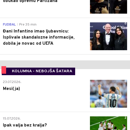
obukao opremu Partizana
0
FUDBAL
Pre 35 min
|
Đani Infantino imao ljubavnicu:
Isplivale skandalozne informacije,
dobila je novac od UEFA
KOLUMNA - NEBOJŠA ŠATARA
0
23.07.2026.
Mesi(ja)
2
15.07.2026.
Ipak valja bez kralja?