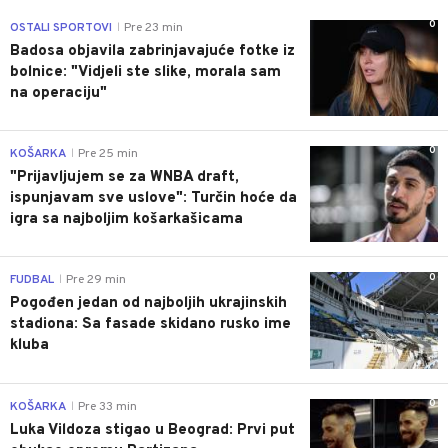
0
OSTALI SPORTOVI
Pre 23 min
|
Badosa objavila zabrinjavajuće fotke iz
bolnice: "Vidjeli ste slike, morala sam
na operaciju"
0
KOŠARKA
Pre 25 min
|
"Prijavljujem se za WNBA draft,
ispunjavam sve uslove": Turčin hoće da
igra sa najboljim košarkašicama
0
FUDBAL
Pre 29 min
|
Pogođen jedan od najboljih ukrajinskih
stadiona: Sa fasade skidano rusko ime
kluba
0
KOŠARKA
Pre 33 min
|
Luka Vildoza stigao u Beograd: Prvi put