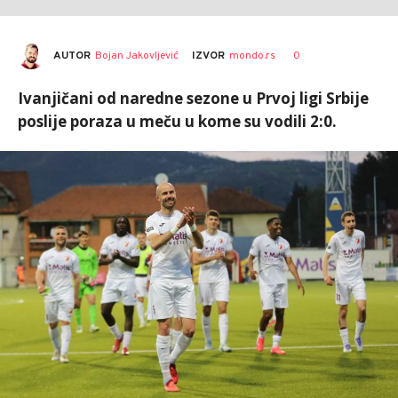
AUTOR
Bojan Jakovljević
0
IZVOR
mondo.rs
Ivanjičani od naredne sezone u Prvoj ligi Srbije
poslije poraza u meču u kome su vodili 2:0.