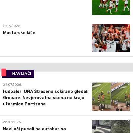
0
17.05.2026.
Mostarske kiše
NAVIJAČI
0
24.07.2026.
Fudbaleri UNA Štrasena šokirano gledali
Grobare: Nevjerovatna scena na kraju
utakmice Partizana
0
22.07.2026.
Navijači pucali na autobus sa