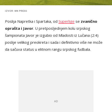
IZVOR: MN PRESS
Poslija Napretka i Spartaka, od
Superlige
se
zvanično
oprašta i Javor
. U pretposljednjem kolu srpskog
šampionata Javor je izgubio od Mladosti iz Lučana (2:4)
poslije velikog preokreta i sada i definitivno više ne može
da sačuva status u elitnom rangu srpskog fudbala.