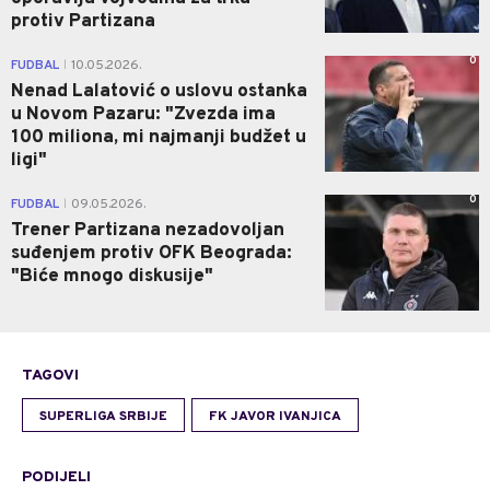
protiv Partizana
0
FUDBAL
10.05.2026.
|
Nenad Lalatović o uslovu ostanka
u Novom Pazaru: "Zvezda ima
100 miliona, mi najmanji budžet u
ligi"
0
FUDBAL
09.05.2026.
|
Trener Partizana nezadovoljan
suđenjem protiv OFK Beograda:
"Biće mnogo diskusije"
TAGOVI
SUPERLIGA SRBIJE
FK JAVOR IVANJICA
PODIJELI