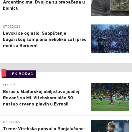
Argentincima: Dvojica su prebačena u
bolnicu
1
07.07.2026.
Levski se oglasio: Saopštenje
bugarskog šampiona nekoliko sati pred
meč sa Borcem!
FK BORAC
0
Pre 16 h
Borac u Mađarskoj obilježava jubilej:
Revanš sa ML Vitebskom biće 50.
nastup crveno-plavih u Evropi!
0
07.08.2026.
Trener Vitebska pohvalio Banjalučane: