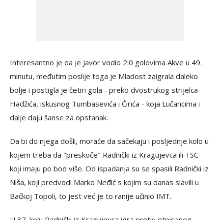
Interesantno je da je Javor vodio 2:0 golovima Akve u 49.
minutu, međutim poslije toga je Mladost zaigrala daleko
bolje i postigla je četiri gola - preko dvostrukog strijelca
Hadžića, iskusnog Tumbasevića i Ćirića - koja Lučancima i
dalje daju šanse za opstanak.
Da bi do njega došli, moraće da sačekaju i posljednje kolo u
kojem treba da "preskoče" Radnički iz Kragujevca ili TSC
koji imaju po bod više. Od ispadanja su se spasili Radnički iz
Niša, koji predvodi Marko Neđić s kojim su danas slavili u
Bačkoj Topoli, to jest već je to ranije učinio IMT.
U 37. kolu Radnički iz Kragujevca igra protiv otpisanog