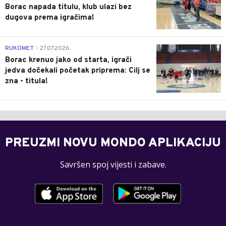
Borac napada titulu, klub ulazi bez
dugova prema igračima!
0
RUKOMET
27.07.2026.
|
Borac krenuo jako od starta, igrači
jedva dočekali početak priprema: Cilj se
zna - titula!
PREUZMI NOVU MONDO APLIKACIJU
Savršen spoj vijesti i zabave.