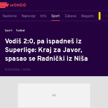
Naslovna
Najnovije
Info
Sport
Zabava
Magazin
M
Sport
Fudbal
Vodiš 2:0, pa ispadneš iz
Superlige: Kraj za Javor,
spasao se Radnički iz Niša
16.05.2026. / 22:26