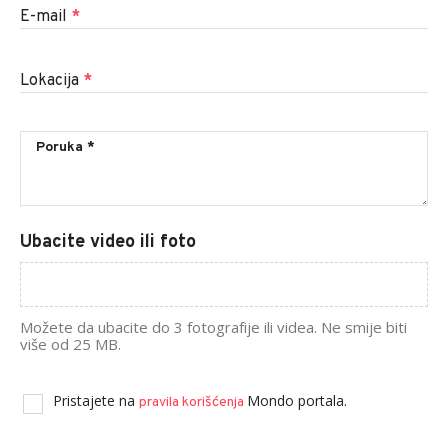
E-mail
*
Lokacija
*
Ubacite video ili foto
Možete da ubacite do 3 fotografije ili videa. Ne smije biti
više od 25 MB.
Pristajete na
Mondo portala.
pravila korišćenja