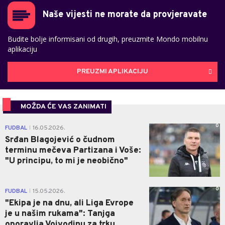
Naše vijesti ne morate da provjeravate
Budite bolje informisani od drugih, preuzmite Mondo mobilnu
aplikaciju
PREUZMI APLIKACIJU
MOŽDA ĆE VAS ZANIMATI
0
FUDBAL
16.05.2026.
|
Srđan Blagojević o čudnom
terminu mečeva Partizana i Voše:
"U principu, to mi je neobično"
0
FUDBAL
15.05.2026.
|
"Ekipa je na dnu, ali Liga Evrope
je u našim rukama": Tanjga
oporavlja Vojvodinu za trku