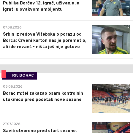
Publika Borčev 12. igrač, uživanje je
igrati u ovakvom ambijentu
0
07.08.2026.
Srbin iz redova Vitebska o porazu od
Borca: Crveni karton nas je poremetio,
ali ide revanš - ništa još nije gotovo
RK BORAC
0
05.08.2026.
Borac m:tel zakazao osam kontrolnih
utakmica pred početak nove sezone
0
27.07.2026.
Savić otvoreno pred start sezone: