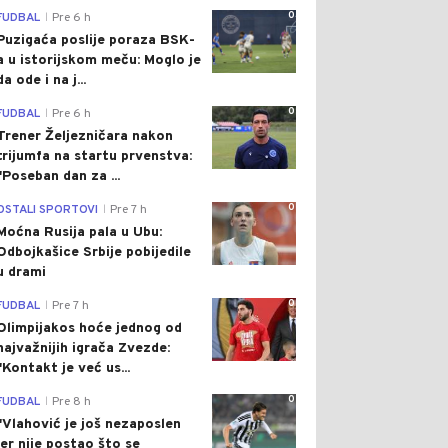
0
FUDBAL
Pre 6 h
|
Puzigaća poslije poraza BSK-
a u istorijskom meču: Moglo je
da ode i na j...
0
FUDBAL
Pre 6 h
|
Trener Željezničara nakon
trijumfa na startu prvenstva:
"Poseban dan za ...
0
OSTALI SPORTOVI
Pre 7 h
|
Moćna Rusija pala u Ubu:
Odbojkašice Srbije pobijedile
u drami
0
FUDBAL
Pre 7 h
|
Olimpijakos hoće jednog od
najvažnijih igrača Zvezde:
"Kontakt je već us...
0
FUDBAL
Pre 8 h
|
"Vlahović je još nezaposlen
jer nije postao što se