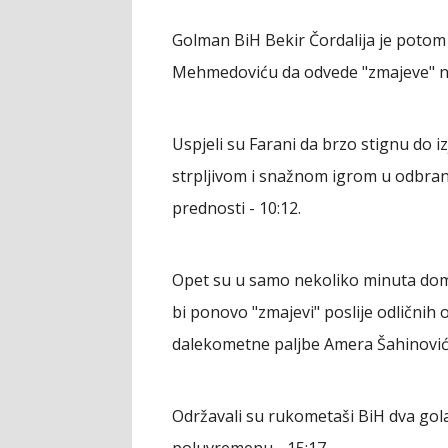
Golman BiH Bekir Čordalija je poto
Mehmedoviću da odvede "zmajeve" na d
Uspjeli su Farani da brzo stignu do i
strpljivom i snažnom igrom u odbra
prednosti - 10:12.
Opet su u samo nekoliko minuta doma
bi ponovo "zmajevi" poslije odličnih 
dalekometne paljbe Amera Šahinovića 
Održavali su rukometaši BiH dva go
poluvremenu - 15:17.