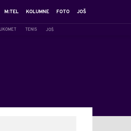
M:TEL
KOLUMNE
FOTO
JOŠ
UKOMET
TENIS
JOŠ