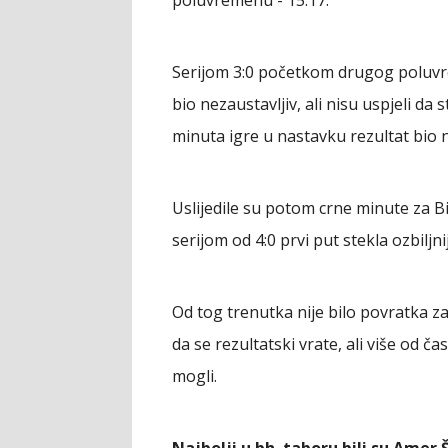
Serijom 3:0 početkom drugog poluvre
bio nezaustavljiv, ali nisu uspjeli da
minuta igre u nastavku rezultat bio n
Uslijedile su potom crne minute za B
serijom od 4:0 prvi put stekla ozbiljn
Od tog trenutka nije bilo povratka z
da se rezultatski vrate, ali više od 
mogli.
Najbolji u bh. taboru bili su Ame