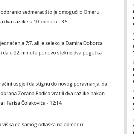
m odbranio sedmerac što je omogućilo Omeru
va razlike u 10. minutu - 3:5.
zjednačenja 7:7, ali je selekcija Damira Doborca
ni da u 22. minutu ponovo stekne dva pogotka
ćini uspjeli da stignu do novog poravnanja, da
odbrana Zorana Radića vratili dva razlike nakon
i Farisa Čolakovića - 12:14.
la viška do samog odlaska na odmor u