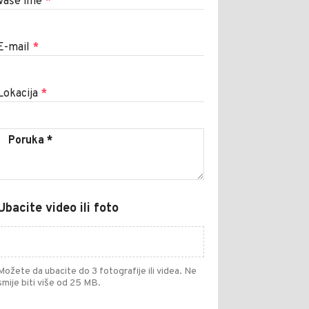
Vaše ime
*
E-mail
*
Lokacija
*
Ubacite video ili foto
Možete da ubacite do 3 fotografije ili videa. Ne
smije biti više od 25 MB.