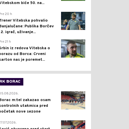
Vitebskom biće 50. na...
0
Pre 20 h
Trener Vitebska pohvalio
Banjalučane: Publika Borčev
12. igrač, uživanje...
0
Pre 21 h
Srbin iz redova Vitebska o
porazu od Borca: Crveni
karton nas je poremet...
RK BORAC
0
05.08.2026.
Borac m:tel zakazao osam
kontrolnih utakmica pred
početak nove sezone
0
27.07.2026.