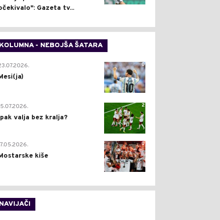
očekivalo": Gazeta tv...
KOLUMNA - NEBOJŠA ŠATARA
0
23.07.2026.
Mesi(ja)
2
15.07.2026.
Ipak valja bez kralja?
0
17.05.2026.
Mostarske kiše
NAVIJAČI