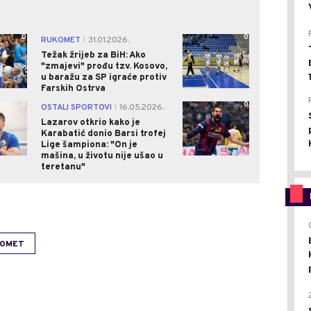
0
0
RUKOMET
31.01.2026.
|
Težak žrijeb za BiH: Ako
"zmajevi" prođu tzv. Kosovo,
u baražu za SP igraće protiv
Farskih Ostrva
0
0
OSTALI SPORTOVI
16.05.2026.
|
Lazarov otkrio kako je
Karabatić donio Barsi trofej
Lige šampiona: "On je
mašina, u životu nije ušao u
teretanu"
OMET