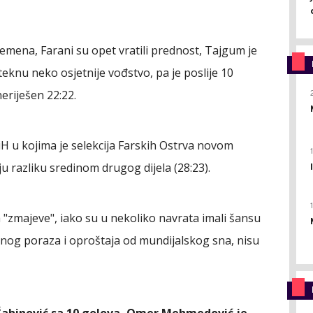
mena, Farani su opet vratili prednost, Tajgum je
 steknu neko osjetnije vođstvo, pa je poslije 10
eriješen 22:22.
iH u kojima je selekcija Farskih Ostrva novom
iju razliku sredinom drugog dijela (28:23).
a "zmajeve", iako su u nekoliko navrata imali šansu
časnog poraza i oproštaja od mundijalskog sna, nisu
r Šahinović sa 10 golova, Omer Mehmedović je