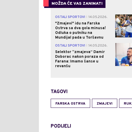
MOŽDA ĆE VAS ZANIMATI
OSTALI SPORTOVI
14.05.2026.
|
"Zmajevi" idu na Farska
Ostrva sa dva gola minusa!
Odluka o putniku na
Mundijal pada u Toršavnu
OSTALI SPORTOVI
14.05.2026.
|
Selektor “zmajeva” Damir
Doborac nakon poraza od
Farana: Imamo šanse u
revanšu
TAGOVI
FARSKA OSTRVA
ZMAJEVI
RUK
PODIJELI