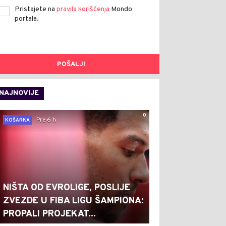
Pristajete na
pravila korišćenja
Mondo
portala.
POŠALJI
NAJNOVIJE
0
Pre 6 h
KOŠARKA
NIŠTA OD EVROLIGE, POSLIJE
ZVEZDE U FIBA LIGU ŠAMPIONA:
PROPALI PROJEKAT...