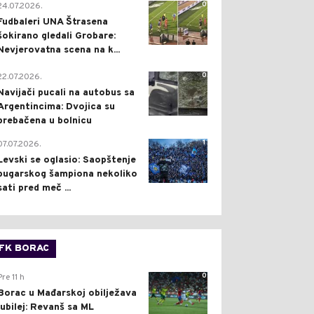
0
24.07.2026.
Fudbaleri UNA Štrasena
šokirano gledali Grobare:
Nevjerovatna scena na k...
0
22.07.2026.
Navijači pucali na autobus sa
Argentincima: Dvojica su
prebačena u bolnicu
1
07.07.2026.
Levski se oglasio: Saopštenje
bugarskog šampiona nekoliko
sati pred meč ...
FK BORAC
0
Pre 11 h
Borac u Mađarskoj obilježava
jubilej: Revanš sa ML