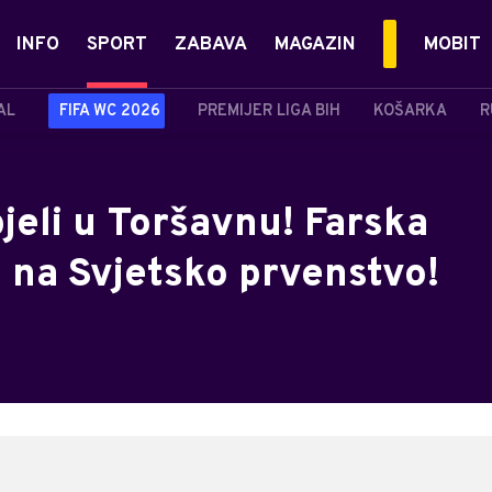
INFO
SPORT
ZABAVA
MAGAZIN
MOBIT
AL
FIFA WC 2026
PREMIJER LIGA BIH
KOŠARKA
R
jeli u Toršavnu! Farska
u na Svjetsko prvenstvo!