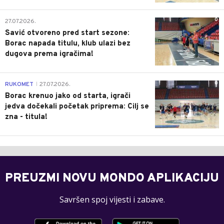
0
27.07.2026.
Savić otvoreno pred start sezone:
Borac napada titulu, klub ulazi bez
dugova prema igračima!
0
RUKOMET
27.07.2026.
|
Borac krenuo jako od starta, igrači
jedva dočekali početak priprema: Cilj se
zna - titula!
PREUZMI NOVU MONDO APLIKACIJU
Savršen spoj vijesti i zabave.