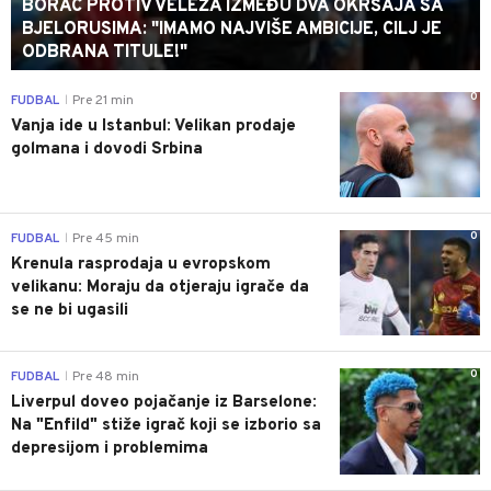
BORAC PROTIV VELEŽA IZMEĐU DVA OKRŠAJA SA
BJELORUSIMA: "IMAMO NAJVIŠE AMBICIJE, CILJ JE
ODBRANA TITULE!"
0
FUDBAL
Pre 21 min
|
Vanja ide u Istanbul: Velikan prodaje
golmana i dovodi Srbina
0
FUDBAL
Pre 45 min
|
Krenula rasprodaja u evropskom
velikanu: Moraju da otjeraju igrače da
se ne bi ugasili
0
FUDBAL
Pre 48 min
|
Liverpul doveo pojačanje iz Barselone:
Na "Enfild" stiže igrač koji se izborio sa
depresijom i problemima