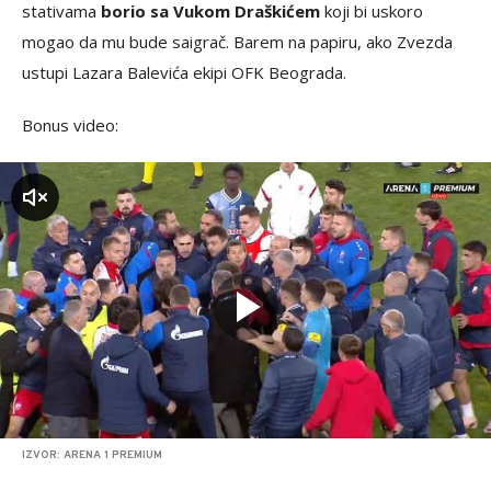
stativama
borio sa Vukom Draškićem
koji bi uskoro
mogao da mu bude saigrač. Barem na papiru, ako Zvezda
ustupi Lazara Balevića ekipi OFK Beograda.
Bonus video:
zvuk
IZVOR: ARENA 1 PREMIUM