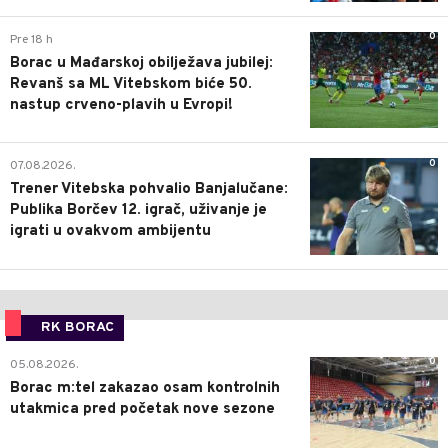
0
Pre 18 h
Borac u Mađarskoj obilježava jubilej:
Revanš sa ML Vitebskom biće 50.
nastup crveno-plavih u Evropi!
0
07.08.2026.
Trener Vitebska pohvalio Banjalučane:
Publika Borčev 12. igrač, uživanje je
igrati u ovakvom ambijentu
RK BORAC
0
05.08.2026.
Borac m:tel zakazao osam kontrolnih
utakmica pred početak nove sezone