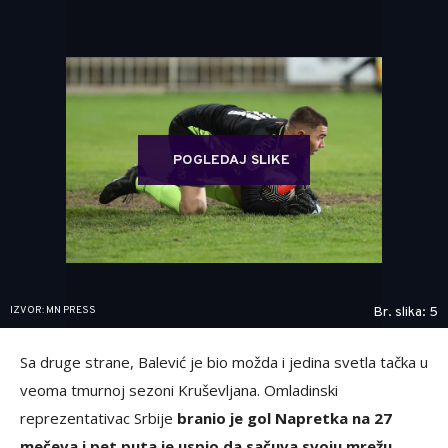
POGLEDAJ SLIKE
IZVOR: MN PRESS
Br. slika: 5
Sa druge strane, Balević je bio možda i jedina svetla tačka u
veoma tmurnoj sezoni Kruševljana. Omladinski
reprezentativac Srbije
branio je gol Napretka na 27
mečeva i pet puta je uspio da sačuva svoju mrežu
.