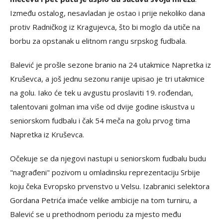
Između ostalog, nesavladan je ostao i prije nekoliko dana
protiv Radničkog iz Kragujevca, što bi moglo da utiče na
borbu za opstanak u elitnom rangu srpskog fudbala.
Balević je prošle sezone branio na 24 utakmice Napretka iz
Kruševca, a još jednu sezonu ranije upisao je tri utakmice
na golu. Iako će tek u avgustu proslaviti 19. rođendan,
talentovani golman ima više od dvije godine iskustva u
seniorskom fudbalu i čak 54 meča na golu prvog tima
Napretka iz Kruševca.
Očekuje se da njegovi nastupi u seniorskom fudbalu budu
"nagrađeni" pozivom u omladinsku reprezentaciju Srbije
koju čeka Evropsko prvenstvo u Velsu. Izabranici selektora
Gordana Petrića imaće velike ambicije na tom turniru, a
Balević se u prethodnom periodu za mjesto među