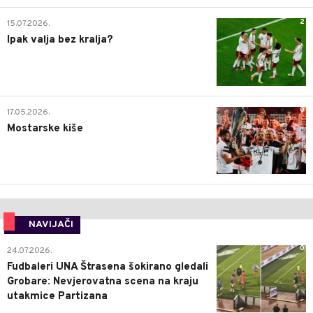
2
15.07.2026.
Ipak valja bez kralja?
0
17.05.2026.
Mostarske kiše
NAVIJAČI
0
24.07.2026.
Fudbaleri UNA Štrasena šokirano gledali
Grobare: Nevjerovatna scena na kraju
utakmice Partizana