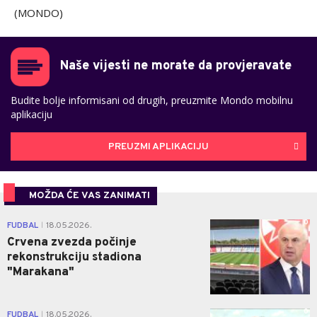
(MONDO)
Naše vijesti ne morate da provjeravate
Budite bolje informisani od drugih, preuzmite Mondo mobilnu
aplikaciju
PREUZMI APLIKACIJU
MOŽDA ĆE VAS ZANIMATI
0
FUDBAL
18.05.2026.
|
Crvena zvezda počinje
rekonstrukciju stadiona
"Marakana"
0
FUDBAL
18.05.2026.
|