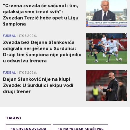
"Crvena zvezda će sačuvati tim,
galaksija smo iznad svih":
Zvezdan Terzić hoće opet u Ligu
šampiona
0
FUDBAL
17.05.2026.
|
Zvezda bez Dejana Stankovića
odigrala neriješeno u Surdulici:
Drugi tim šampiona nije pobijedio
u odsustvu trenera
0
FUDBAL
17.05.2026.
|
Dejan Stanković nije na klupi
Zvezde: U Surdulici ekipu vodi
drugi trener
TAGOVI
FK CRVENA ZVEZDA
FK NAPREDAK KRUŠEVAC