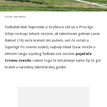
IZVOR: MN PRESS
Fudbalski klub Napredak iz Kruševca seli se u Prvu ligu
Srbije na kraju tekuće sezone, ali talentovani golman Lazar
Balević (18) neće krenuti tim putem, već će ostati u
Superligi! Po svemu sudeći, najbolji mladi čuvar mreže u
elitnom rangu srpskog fudbala ove sezone
pojačaće
Crvenu zvezdu
i nakon toga će biti pitanje samo čiji će gol
braniti u narednoj takmičarskoj godini.