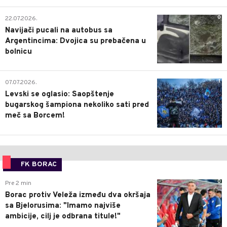
0
22.07.2026.
Navijači pucali na autobus sa
Argentincima: Dvojica su prebačena u
bolnicu
1
07.07.2026.
Levski se oglasio: Saopštenje
bugarskog šampiona nekoliko sati pred
meč sa Borcem!
FK BORAC
0
Pre 2 min
Borac protiv Veleža između dva okršaja
sa Bjelorusima: "Imamo najviše
ambicije, cilj je odbrana titule!"