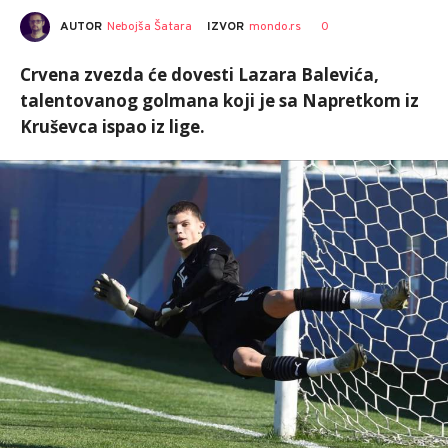
AUTOR
Nebojša Šatara
0
IZVOR
mondo.rs
Crvena zvezda će dovesti Lazara Balevića,
talentovanog golmana koji je sa Napretkom iz
Kruševca ispao iz lige.