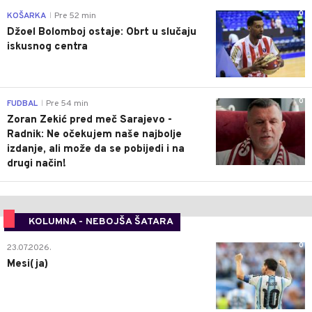
0
KOŠARKA
Pre 52 min
|
Džoel Bolomboj ostaje: Obrt u slučaju
iskusnog centra
0
FUDBAL
Pre 54 min
|
Zoran Zekić pred meč Sarajevo -
Radnik: Ne očekujem naše najbolje
izdanje, ali može da se pobijedi i na
drugi način!
KOLUMNA - NEBOJŠA ŠATARA
0
23.07.2026.
Mesi(ja)