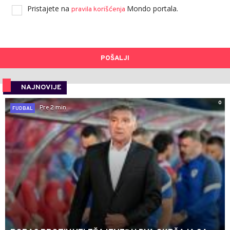
Pristajete na
Mondo portala.
pravila korišćenja
POŠALJI
NAJNOVIJE
0
Pre 2 min
FUDBAL