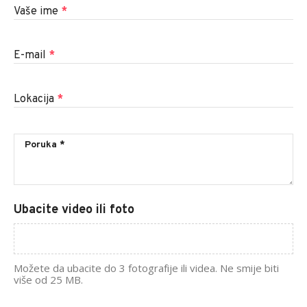
Vaše ime
*
E-mail
*
Lokacija
*
Ubacite video ili foto
Možete da ubacite do 3 fotografije ili videa. Ne smije biti
više od 25 MB.