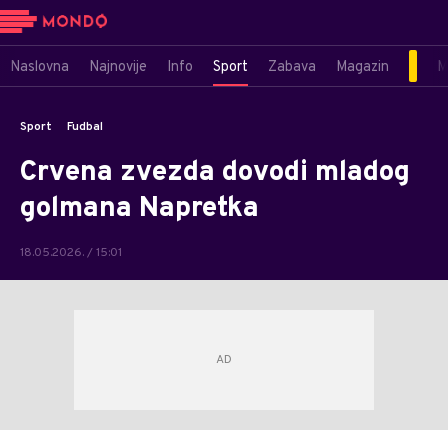
Naslovna
Najnovije
Info
Sport
Zabava
Magazin
M
Sport
Fudbal
Crvena zvezda dovodi mladog
golmana Napretka
18.05.2026. / 15:01