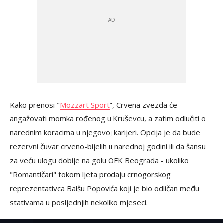
Kako prenosi "
Mozzart Sport
", Crvena zvezda će
angažovati momka rođenog u Kruševcu, a zatim odlučiti o
narednim koracima u njegovoj karijeri. Opcija je da bude
rezervni čuvar crveno-bijelih u narednoj godini ili da šansu
za veću ulogu dobije na golu OFK Beograda - ukoliko
"Romantičari" tokom ljeta prodaju crnogorskog
reprezentativca Balšu Popovića koji je bio odličan među
stativama u posljednjih nekoliko mjeseci.