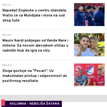
0
Pre 1 h
Napadač Engleske u centru skandala:
Vratio se sa Mundijala i mora na sud
zbog tuče
0
Pre 2 h
Mauro Ikardi pobjegao od Vande Nare i
miliona: Sa novom djevojkom otišao u
radnički klub da igra za siću
0
Pre 2 h
Sloga gostuje na "Pecari": Uz
maksimalan pristup i odgovornost do
pozitivnog rezultata
KOLUMNA - NEBOJŠA ŠATARA