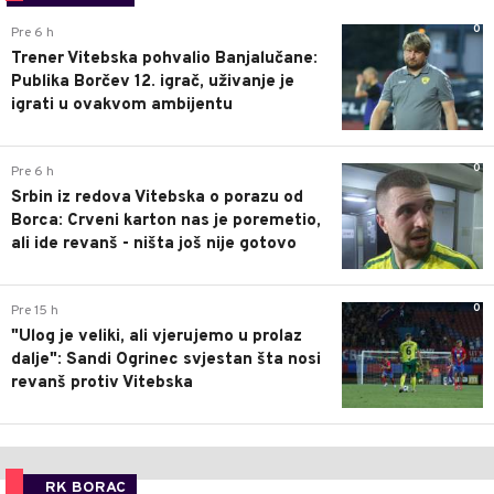
0
Pre 6 h
Trener Vitebska pohvalio Banjalučane:
Publika Borčev 12. igrač, uživanje je
igrati u ovakvom ambijentu
0
Pre 6 h
Srbin iz redova Vitebska o porazu od
Borca: Crveni karton nas je poremetio,
ali ide revanš - ništa još nije gotovo
0
Pre 15 h
"Ulog je veliki, ali vjerujemo u prolaz
dalje": Sandi Ogrinec svjestan šta nosi
revanš protiv Vitebska
RK BORAC