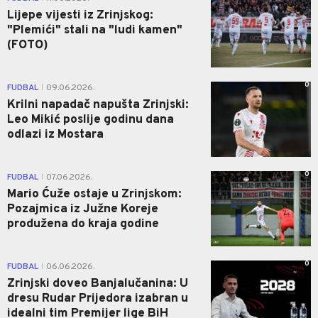
Lijepe vijesti iz Zrinjskog:
"Plemići" stali na "ludi kamen"
(FOTO)
0
FUDBAL
09.06.2026.
|
Krilni napadač napušta Zrinjski:
Leo Mikić poslije godinu dana
odlazi iz Mostara
0
FUDBAL
07.06.2026.
|
Mario Ćuže ostaje u Zrinjskom:
Pozajmica iz Južne Koreje
produžena do kraja godine
0
FUDBAL
06.06.2026.
|
Zrinjski doveo Banjalučanina: U
dresu Rudar Prijedora izabran u
idealni tim Premijer lige BiH