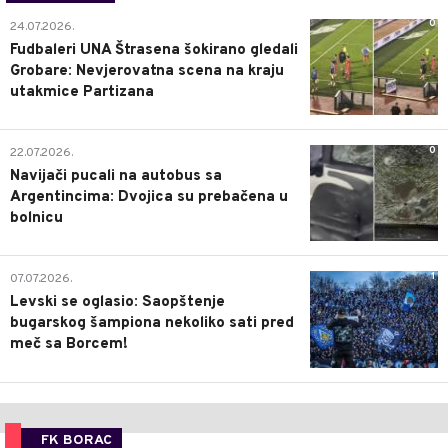
0
24.07.2026.
Fudbaleri UNA Štrasena šokirano gledali
Grobare: Nevjerovatna scena na kraju
utakmice Partizana
0
22.07.2026.
Navijači pucali na autobus sa
Argentincima: Dvojica su prebačena u
bolnicu
1
07.07.2026.
Levski se oglasio: Saopštenje
bugarskog šampiona nekoliko sati pred
meč sa Borcem!
FK BORAC