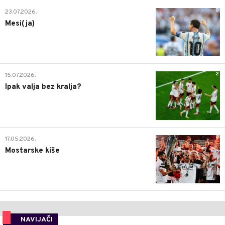
0
23.07.2026.
Mesi(ja)
2
15.07.2026.
Ipak valja bez kralja?
0
17.05.2026.
Mostarske kiše
NAVIJAČI