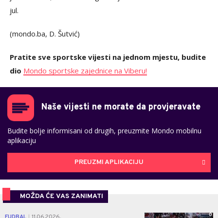
jul.
(mondo.ba, D. Šutvić)
Pratite sve sportske vijesti na jednom mjestu, budite
dio
Mondo sportske zajednice na Viberu!
Naše vijesti ne morate da provjeravate
Budite bolje informisani od drugih, preuzmite Mondo mobilnu
aplikaciju
PREUZMI APLIKACIJU
MOŽDA ĆE VAS ZANIMATI
0
FUDBAL
11.06.2026.
|