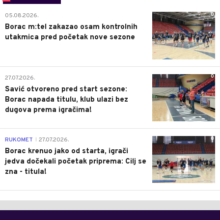
0
05.08.2026.
Borac m:tel zakazao osam kontrolnih
utakmica pred početak nove sezone
0
27.07.2026.
Savić otvoreno pred start sezone:
Borac napada titulu, klub ulazi bez
dugova prema igračima!
0
RUKOMET
27.07.2026.
|
Borac krenuo jako od starta, igrači
jedva dočekali početak priprema: Cilj se
zna - titula!