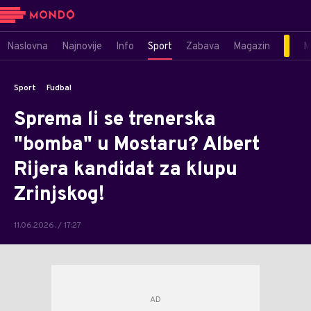
Naslovna
Najnovije
Info
Sport
Zabava
Magazin
M
Sport
Fudbal
Sprema li se trenerska
"bomba" u Mostaru? Albert
Rijera kandidat za klupu
Zrinjskog!
11.06.2026. / 17:27