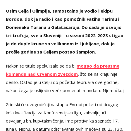
Osim Celja i Olimpije, samostalno je vodio i ekipu
Bordoa, dok je radio i kao pomoćnik Fatihu Terimu i
Domeneku Toranu u Galatasaraju. Do sada je osvojio
tri trofeja, sve u Sloveniji – u sezoni 2022-2023 stigao
je do duple krune sa velikanom iz Ljubljane, dok je
prošle godine sa Celjem postao šampion.
Nakon te titule spekulisalo se da bi
mogao da preuzme
komandu nad Crvenom zvezdom
, što se na kraju nije
desilo. Ostao je u Celju do početka februara ove godine,
nakon čega je uslijedio već spomenuti mandat u Njemačkoj.
Zrinjski će ovogodišnji nastup u Evropi početi od drugog
kola kvalifikacija za Konferencijsku ligu, zahvaljujući
osvajanju bh. kup-takmičenja. Ime protivnika saznaće 17.
juna u Nionu, a datumi odigravanja ovih mečeva su 23. i 30.