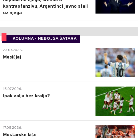
napada na njega, krenuo u
kontraofanzivu, Argentinci javno stali
uz njega
KOLUMNA - NEBOJŠA ŠATARA
0
23.07.2026.
Mesi(ja)
2
15.07.2026.
Ipak valja bez kralja?
0
17.05.2026.
Mostarske kiše