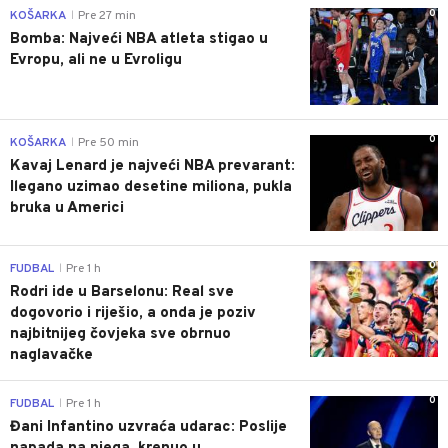
0
KOŠARKA
Pre 27 min
|
Bomba: Najveći NBA atleta stigao u
Evropu, ali ne u Evroligu
0
KOŠARKA
Pre 50 min
|
Kavaj Lenard je najveći NBA prevarant:
Ilegano uzimao desetine miliona, pukla
bruka u Americi
0
FUDBAL
Pre 1 h
|
Rodri ide u Barselonu: Real sve
dogovorio i riješio, a onda je poziv
najbitnijeg čovjeka sve obrnuo
naglavačke
0
FUDBAL
Pre 1 h
|
Đani Infantino uzvraća udarac: Poslije