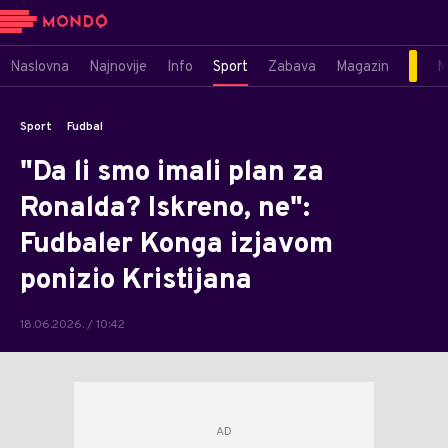
Naslovna
Najnovije
Info
Sport
Zabava
Magazin
M
Sport
Fudbal
"Da li smo imali plan za
Ronalda? Iskreno, ne":
Fudbaler Konga izjavom
ponizio Kristijana
18.06.2026. / 10:42