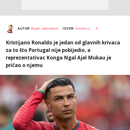
AUTOR
Bojan Jakovljević
0
IZVOR
mondo.rs
Kristijano Ronaldo je jedan od glavnih krivaca
za to što Portugal nije pobijedio, a
reprezentativac Konga Ngal Ajel Mukau je
pričao o njemu