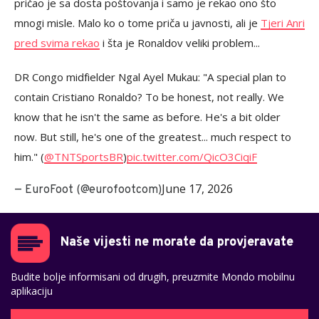
pričao je sa dosta poštovanja i samo je rekao ono što
mnogi misle. Malo ko o tome priča u javnosti, ali je
Tjeri Anri
pred svima rekao
i šta je Ronaldov veliki problem...
DR Congo midfielder Ngal Ayel Mukau: "A special plan to
contain Cristiano Ronaldo? To be honest, not really. We
know that he isn't the same as before. He's a bit older
now. But still, he's one of the greatest... much respect to
him." (
@TNTSportsBR
)
pic.twitter.com/QicO3CiqiF
June 17, 2026
— EuroFoot (@eurofootcom)
Naše vijesti ne morate da provjeravate
Budite bolje informisani od drugih, preuzmite Mondo mobilnu
aplikaciju