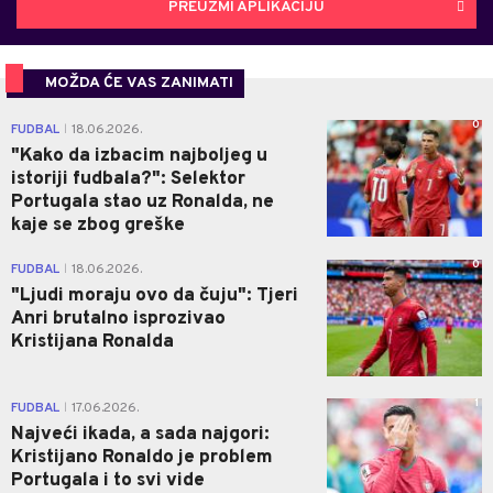
PREUZMI APLIKACIJU
MOŽDA ĆE VAS ZANIMATI
0
FUDBAL
18.06.2026.
|
"Kako da izbacim najboljeg u
istoriji fudbala?": Selektor
Portugala stao uz Ronalda, ne
kaje se zbog greške
0
FUDBAL
18.06.2026.
|
"Ljudi moraju ovo da čuju": Tjeri
Anri brutalno isprozivao
Kristijana Ronalda
1
FUDBAL
17.06.2026.
|
Najveći ikada, a sada najgori:
Kristijano Ronaldo je problem
Portugala i to svi vide