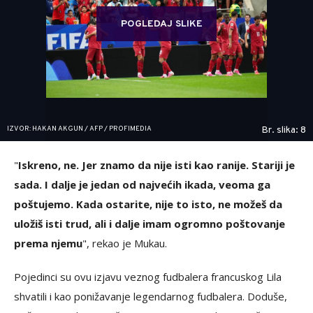
POGLEDAJ SLIKE
IZVOR: HAKAN AKGUN / AFP / PROFIMEDIA
Br. slika: 8
"
Iskreno, ne. Jer znamo da nije isti kao ranije. Stariji je
sada. I dalje je jedan od najvećih ikada, veoma ga
poštujemo. Kada ostarite, nije to isto, ne možeš da
uložiš isti trud, ali i dalje imam ogromno poštovanje
prema njemu
", rekao je Mukau.
Pojedinci su ovu izjavu veznog fudbalera francuskog Lila
shvatili i kao ponižavanje legendarnog fudbalera. Doduše,