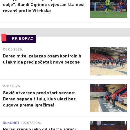
dalje": Sandi Ogrinec svjestan šta nosi
revanš protiv Vitebska
RK BORAC
0
05.08.2026.
Borac m:tel zakazao osam kontrolnih
utakmica pred početak nove sezone
0
27.07.2026.
Savić otvoreno pred start sezone:
Borac napada titulu, klub ulazi bez
dugova prema igračima!
0
RUKOMET
27.07.2026.
|
Borac krenuo jako od starta, igrači