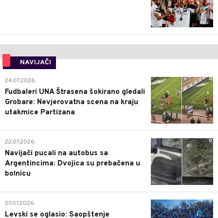
NAVIJAČI
0
24.07.2026.
Fudbaleri UNA Štrasena šokirano gledali
Grobare: Nevjerovatna scena na kraju
utakmice Partizana
0
22.07.2026.
Navijači pucali na autobus sa
Argentincima: Dvojica su prebačena u
bolnicu
1
07.07.2026.
Levski se oglasio: Saopštenje