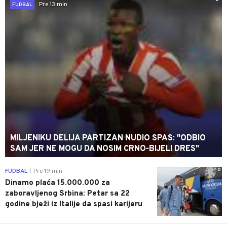
Pre 13 min
FUDBAL
MILJENIKU DELIJA PARTIZAN NUDIO SPAS: "ODBIO
SAM JER NE MOGU DA NOSIM CRNO-BIJELI DRES"
0
FUDBAL
Pre 19 min
|
Dinamo plaća 15.000.000 za
zaboravljenog Srbina: Petar sa 22
godine bježi iz Italije da spasi karijeru