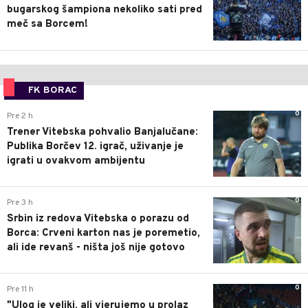
bugarskog šampiona nekoliko sati pred
meč sa Borcem!
FK BORAC
0
Pre 2 h
Trener Vitebska pohvalio Banjalučane:
Publika Borčev 12. igrač, uživanje je
igrati u ovakvom ambijentu
0
Pre 3 h
Srbin iz redova Vitebska o porazu od
Borca: Crveni karton nas je poremetio,
ali ide revanš - ništa još nije gotovo
0
Pre 11 h
"Ulog je veliki, ali vjerujemo u prolaz