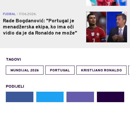
1
FUDBAL
17.06.2026.
|
Rade Bogdanović: "Portugal je
menadžerska ekipa, ko ima oči
vidio da je da Ronaldo ne može"
TAGOVI
MUNDIJAL 2026
PORTUGAL
KRISTIJANO RONALDO
PODIJELI