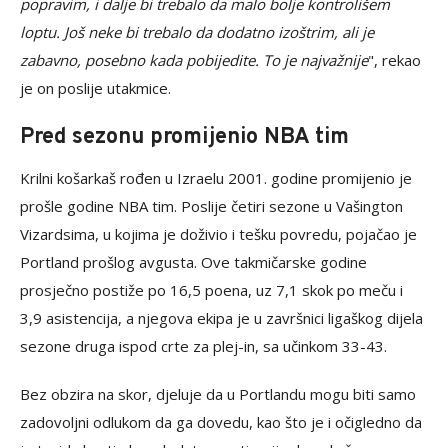
popravim, i dalje bi trebalo da malo bolje kontrolišem
loptu. Još neke bi trebalo da dodatno izoštrim, ali je
zabavno, posebno kada pobijedite. To je najvažnije
", rekao
je on poslije utakmice.
Pred sezonu promijenio NBA tim
Krilni košarkaš rođen u Izraelu 2001. godine promijenio je
prošle godine NBA tim. Poslije četiri sezone u Vašington
Vizardsima, u kojima je doživio i tešku povredu, pojačao je
Portland prošlog avgusta. Ove takmičarske godine
prosječno postiže po 16,5 poena, uz 7,1 skok po meču i
3,9 asistencija, a njegova ekipa je u završnici ligaškog dijela
sezone druga ispod crte za plej-in, sa učinkom 33-43.
Bez obzira na skor, djeluje da u Portlandu mogu biti samo
zadovoljni odlukom da ga dovedu, kao što je i očigledno da