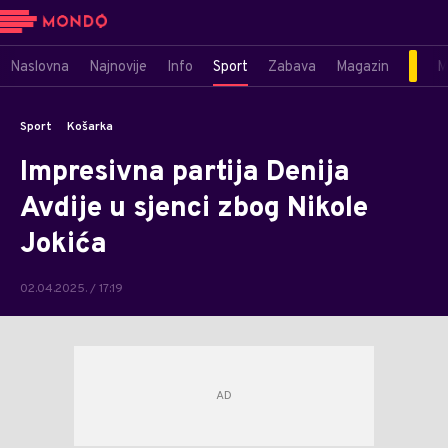
Naslovna
Najnovije
Info
Sport
Zabava
Magazin
M
Sport
Košarka
Impresivna partija Denija
Avdije u sjenci zbog Nikole
Jokića
02.04.2025. / 17:19