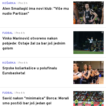
0
KOŠARKA
Pre 3 h
|
Alen Smailagić ima novi klub: "Više mu
nudio Partizan"
0
FUDBAL
Pre 4 h
|
Vinko Marinović otvoreno nakon
pobjede: Ostaje žal za bar još jednim
golom
0
KOŠARKA
Pre 4 h
|
Srpske košarkašice u polufinalu
Eurobasketa!
0
FUDBAL
Pre 4 h
|
Savić nakon "minimalca" Borca: Morali
smo postići bar još jedan gol