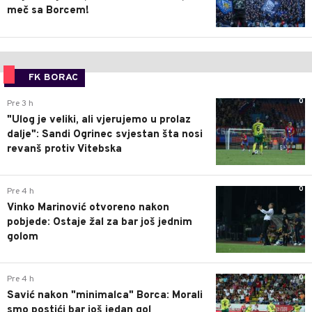
meč sa Borcem!
FK BORAC
0
Pre 3 h
"Ulog je veliki, ali vjerujemo u prolaz
dalje": Sandi Ogrinec svjestan šta nosi
revanš protiv Vitebska
0
Pre 4 h
Vinko Marinović otvoreno nakon
pobjede: Ostaje žal za bar još jednim
golom
0
Pre 4 h
Savić nakon "minimalca" Borca: Morali
smo postići bar još jedan gol