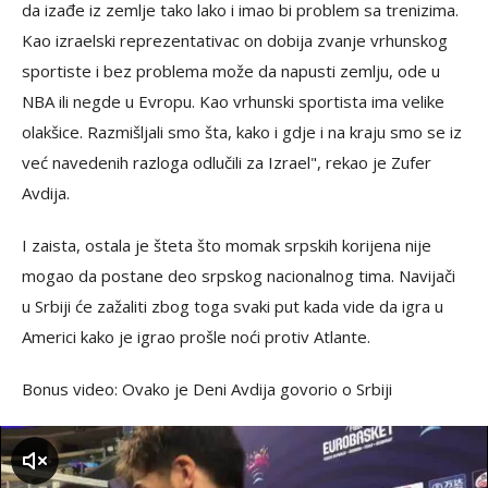
da izađe iz zemlje tako lako i imao bi problem sa trenizima.
Kao izraelski reprezentativac on dobija zvanje vrhunskog
sportiste i bez problema može da napusti zemlju, ode u
NBA ili negde u Evropu. Kao vrhunski sportista ima velike
olakšice. Razmišljali smo šta, kako i gdje i na kraju smo se iz
već navedenih razloga odlučili za Izrael", rekao je Zufer
Avdija.
I zaista, ostala je šteta što momak srpskih korijena nije
mogao da postane deo srpskog nacionalnog tima. Navijači
u Srbiji će zažaliti zbog toga svaki put kada vide da igra u
Americi kako je igrao prošle noći protiv Atlante.
Bonus video: Ovako je Deni Avdija govorio o Srbiji
zvuk