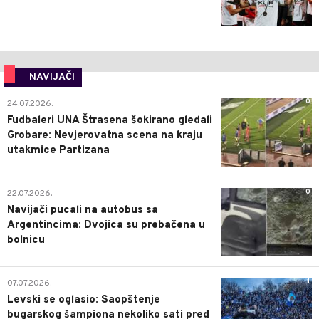
NAVIJAČI
0
24.07.2026.
Fudbaleri UNA Štrasena šokirano gledali
Grobare: Nevjerovatna scena na kraju
utakmice Partizana
0
22.07.2026.
Navijači pucali na autobus sa
Argentincima: Dvojica su prebačena u
bolnicu
1
07.07.2026.
Levski se oglasio: Saopštenje
bugarskog šampiona nekoliko sati pred