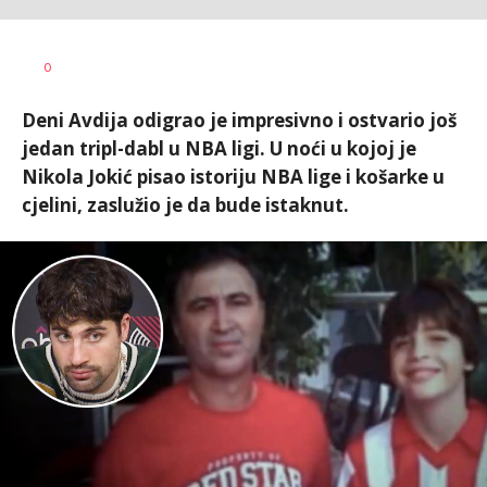
Nebojša
AUTOR
0
Šatara
Deni Avdija odigrao je impresivno i ostvario još
jedan tripl-dabl u NBA ligi. U noći u kojoj je
Nikola Jokić pisao istoriju NBA lige i košarke u
cjelini, zaslužio je da bude istaknut.