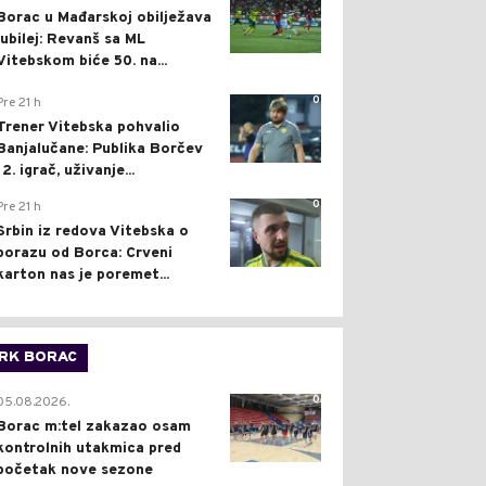
Borac u Mađarskoj obilježava
jubilej: Revanš sa ML
Vitebskom biće 50. na...
0
Pre 21 h
Trener Vitebska pohvalio
Banjalučane: Publika Borčev
12. igrač, uživanje...
0
Pre 21 h
Srbin iz redova Vitebska o
porazu od Borca: Crveni
karton nas je poremet...
RK BORAC
0
05.08.2026.
Borac m:tel zakazao osam
kontrolnih utakmica pred
početak nove sezone