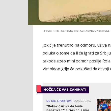
IZVOR: PRINTSCREEN/INSTAGRAM/DJOKERNOLE
Jokić je trenutno na odmoru, uživa n
odluka o tome da li će igrati za Srbi
takođe uzeo mini odmor poslije Rola
Vimbldon gdje će pokušati da osvoji 
MOŽDA ĆE VAS ZANIMATI
OSTALI SPORTOVI
22.06.2025.
|
"Đoković uživa da bude
negativac": Kirjos objasnio