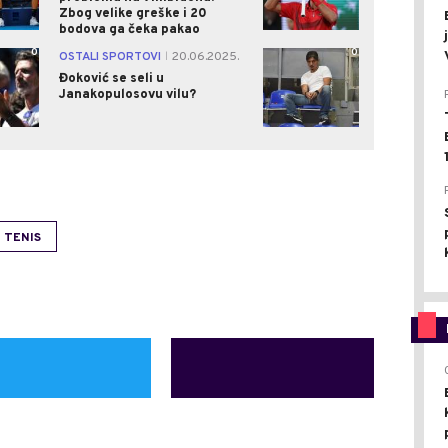
Zbog velike greške i 20
bodova ga čeka pakao
0
0
OSTALI SPORTOVI
20.06.2025.
|
Đoković se seli u
Janakopulosovu vilu?
TENIS