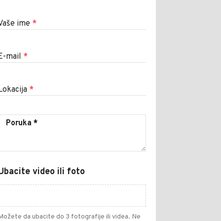
Vaše ime
*
E-mail
*
Lokacija
*
Ubacite video ili foto
Možete da ubacite do 3 fotografije ili videa. Ne