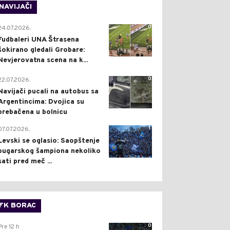
NAVIJAČI
0
24.07.2026.
Fudbaleri UNA Štrasena
šokirano gledali Grobare:
Nevjerovatna scena na k...
0
22.07.2026.
Navijači pucali na autobus sa
Argentincima: Dvojica su
prebačena u bolnicu
1
07.07.2026.
Levski se oglasio: Saopštenje
bugarskog šampiona nekoliko
sati pred meč ...
FK BORAC
0
Pre 12 h