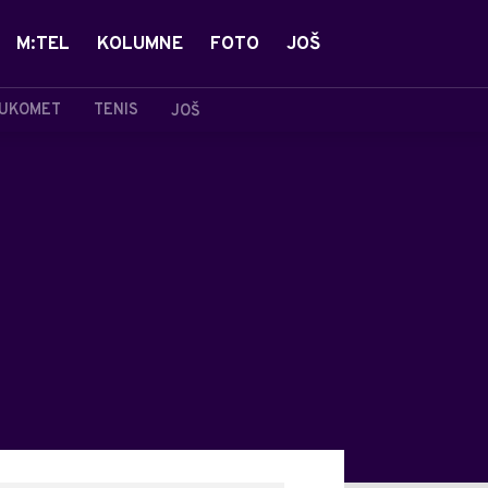
M:TEL
KOLUMNE
FOTO
JOŠ
UKOMET
TENIS
JOŠ