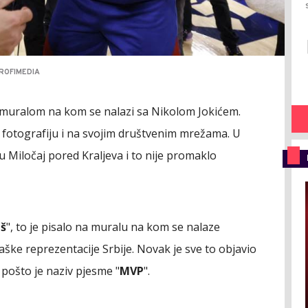
PROFIMEDIA
 muralom na kom se nalazi sa Nikolom Jokićem.
o fotografiju i na svojim društvenim mrežama. U
lu Miločaj pored Kraljeva i to nije promaklo
iš
", to je pisalo na muralu na kom se nalaze
kaške reprezentacije Srbije. Novak je sve to objavio
 pošto je naziv pjesme "
MVP
".