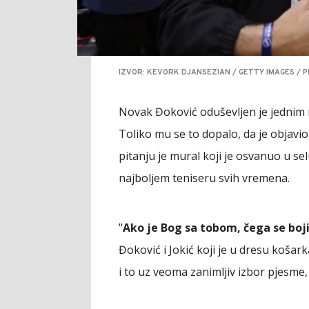
IZVOR: KEVORK DJANSEZIAN / GETTY IMAGES / 
Novak Đoković oduševljen je jednim
Toliko mu se to dopalo, da je objavi
pitanju je mural koji je osvanuo u se
najboljem teniseru svih vremena.
"
Ako je Bog sa tobom, čega se boj
Đoković i Jokić koji je u dresu košar
i to uz veoma zanimljiv izbor pjesme,