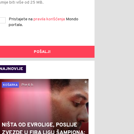
smije biti više od 25 MB.
Pristajete na
pravila korišćenja
Mondo
portala.
POŠALJI
NAJNOVIJE
0
Pre 6 h
KOŠARKA
NIŠTA OD EVROLIGE, POSLIJE
ZVEZDE U FIBA LIGU ŠAMPIONA: