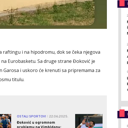
a raftingu i na hipodromu, dok se čeka njegova
ju na Eurobasketu. Sa druge strane Đoković je
n Garosa i uskoro će krenuti sa pripremama za
osmu titulu.
0
0
OSTALI SPORTOVI
22.06.2025.
|
Đoković u ogromnom
problemu na Vimbldonu: