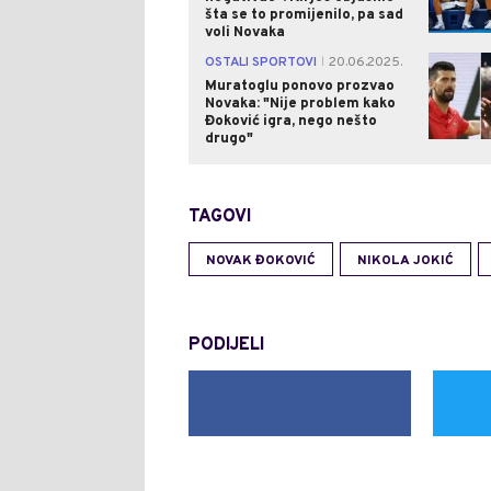
šta se to promijenilo, pa sad
voli Novaka
OSTALI SPORTOVI
20.06.2025.
|
Muratoglu ponovo prozvao
Novaka: "Nije problem kako
Đoković igra, nego nešto
drugo"
TAGOVI
NOVAK ĐOKOVIĆ
NIKOLA JOKIĆ
PODIJELI