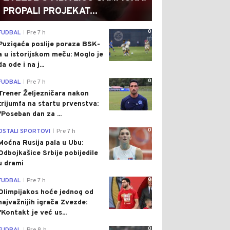
PROPALI PROJEKAT...
0
FUDBAL
Pre 7 h
|
Puzigaća poslije poraza BSK-
a u istorijskom meču: Moglo je
da ode i na j...
0
FUDBAL
Pre 7 h
|
Trener Željezničara nakon
trijumfa na startu prvenstva:
"Poseban dan za ...
0
OSTALI SPORTOVI
Pre 7 h
|
Moćna Rusija pala u Ubu:
Odbojkašice Srbije pobijedile
u drami
0
FUDBAL
Pre 7 h
|
Olimpijakos hoće jednog od
najvažnijih igrača Zvezde:
"Kontakt je već us...
0
|