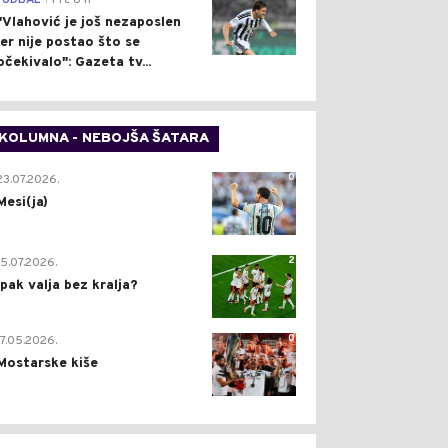
FUDBAL
Pre 8 h
"Vlahović je još nezaposlen
jer nije postao što se
očekivalo": Gazeta tv...
KOLUMNA - NEBOJŠA ŠATARA
0
23.07.2026.
Mesi(ja)
2
15.07.2026.
Ipak valja bez kralja?
0
17.05.2026.
Mostarske kiše