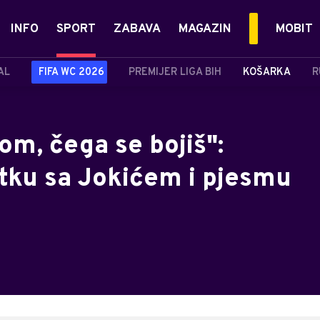
INFO
SPORT
ZABAVA
MAGAZIN
MOBIT
AL
FIFA WC 2026
PREMIJER LIGA BIH
KOŠARKA
R
om, čega se bojiš":
otku sa Jokićem i pjesmu