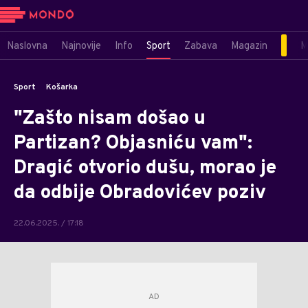
Naslovna
Najnovije
Info
Sport
Zabava
Magazin
M
Sport
Košarka
"Zašto nisam došao u
Partizan? Objasniću vam":
Dragić otvorio dušu, morao je
da odbije Obradovićev poziv
22.06.2025. / 17:18