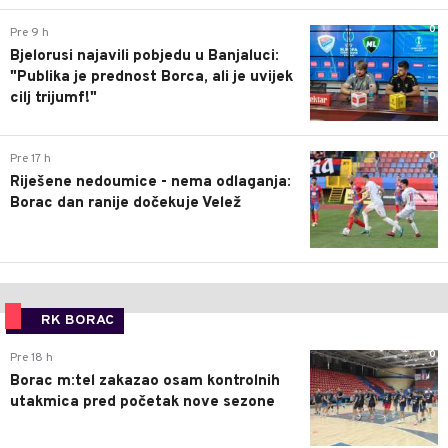
0
Pre 9 h
Bjelorusi najavili pobjedu u Banjaluci:
"Publika je prednost Borca, ali je uvijek
cilj trijumf!"
0
Pre 17 h
Riješene nedoumice - nema odlaganja:
Borac dan ranije dočekuje Velež
RK BORAC
0
Pre 18 h
Borac m:tel zakazao osam kontrolnih
utakmica pred početak nove sezone