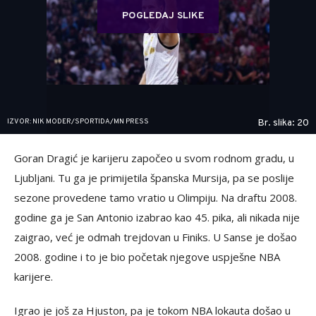
POGLEDAJ SLIKE
IZVOR: NIK MODER/SPORTIDA/MN PRESS
Br. slika: 20
Goran Dragić je karijeru započeo u svom rodnom gradu, u
Ljubljani. Tu ga je primijetila španska Mursija, pa se poslije
sezone provedene tamo vratio u Olimpiju. Na draftu 2008.
godine ga je San Antonio izabrao kao 45. pika, ali nikada nije
zaigrao, već je odmah trejdovan u Finiks. U Sanse je došao
2008. godine i to je bio početak njegove uspješne NBA
karijere.
Igrao je još za Hjuston, pa je tokom NBA lokauta došao u