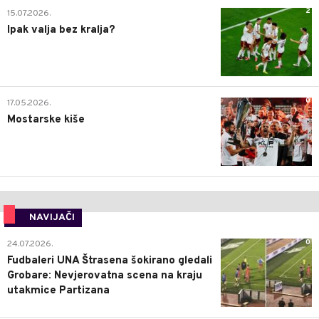
2
15.07.2026.
Ipak valja bez kralja?
0
17.05.2026.
Mostarske kiše
NAVIJAČI
0
24.07.2026.
Fudbaleri UNA Štrasena šokirano gledali
Grobare: Nevjerovatna scena na kraju
utakmice Partizana