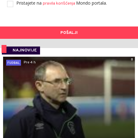
Pristajete na
Mondo portala.
pravila korišćenja
POŠALJI
NAJNOVIJE
0
Pre 4 h
FUDBAL