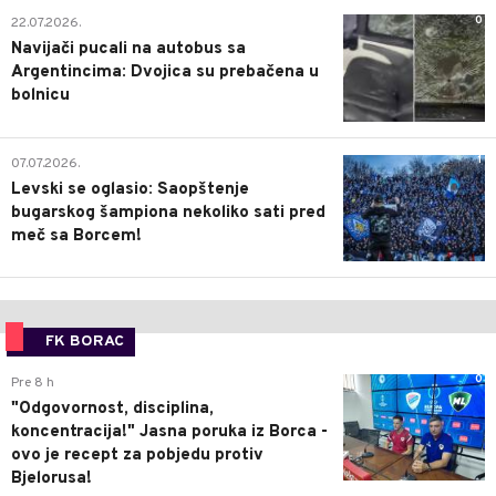
0
22.07.2026.
Navijači pucali na autobus sa
Argentincima: Dvojica su prebačena u
bolnicu
1
07.07.2026.
Levski se oglasio: Saopštenje
bugarskog šampiona nekoliko sati pred
meč sa Borcem!
FK BORAC
0
Pre 8 h
"Odgovornost, disciplina,
koncentracija!" Jasna poruka iz Borca -
ovo je recept za pobjedu protiv
Bjelorusa!