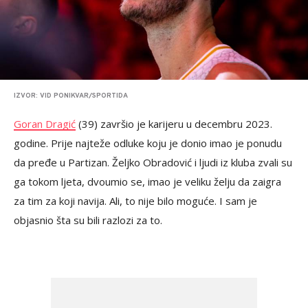
IZVOR: VID PONIKVAR/SPORTIDA
Goran Dragić
(39) završio je karijeru u decembru 2023.
godine. Prije najteže odluke koju je donio imao je ponudu
da pređe u Partizan. Željko Obradović i ljudi iz kluba zvali su
ga tokom ljeta, dvoumio se, imao je veliku želju da zaigra
za tim za koji navija. Ali, to nije bilo moguće. I sam je
objasnio šta su bili razlozi za to.