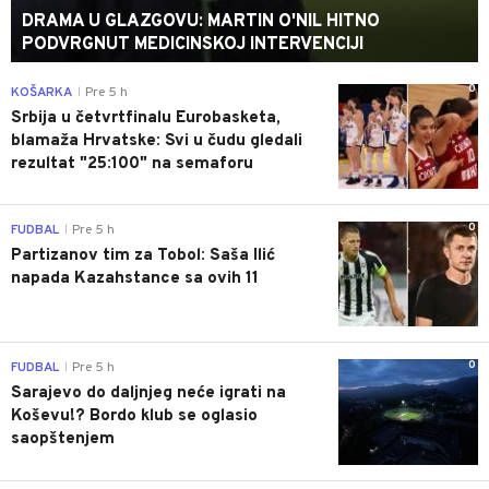
DRAMA U GLAZGOVU: MARTIN O'NIL HITNO
PODVRGNUT MEDICINSKOJ INTERVENCIJI
0
KOŠARKA
Pre 5 h
|
Srbija u četvrtfinalu Eurobasketa,
blamaža Hrvatske: Svi u čudu gledali
rezultat "25:100" na semaforu
0
FUDBAL
Pre 5 h
|
Partizanov tim za Tobol: Saša Ilić
napada Kazahstance sa ovih 11
0
FUDBAL
Pre 5 h
|
Sarajevo do daljnjeg neće igrati na
Koševu!? Bordo klub se oglasio
saopštenjem