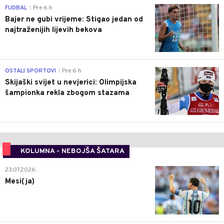
0
FUDBAL
Pre 6 h
|
Bajer ne gubi vrijeme: Stigao jedan od
najtraženijih lijevih bekova
0
OSTALI SPORTOVI
Pre 6 h
|
Skijaški svijet u nevjerici: Olimpijska
šampionka rekla zbogom stazama
KOLUMNA - NEBOJŠA ŠATARA
0
23.07.2026.
Mesi(ja)