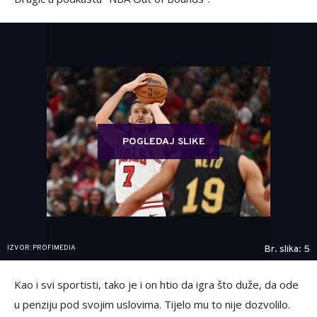
POGLEDAJ SLIKE
IZVOR: PROFIMEDIA
Br. slika: 5
Kao i svi sportisti, tako je i on htio da igra što duže, da ode
u penziju pod svojim uslovima. Tijelo mu to nije dozvolilo.