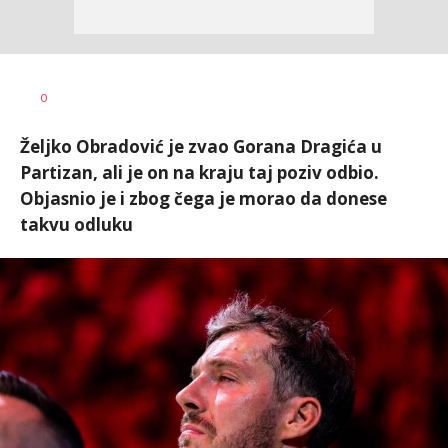
Nemanja
AUTOR
0
Stanojčić
Željko Obradović je zvao Gorana Dragića u
Partizan, ali je on na kraju taj poziv odbio.
Objasnio je i zbog čega je morao da donese
takvu odluku