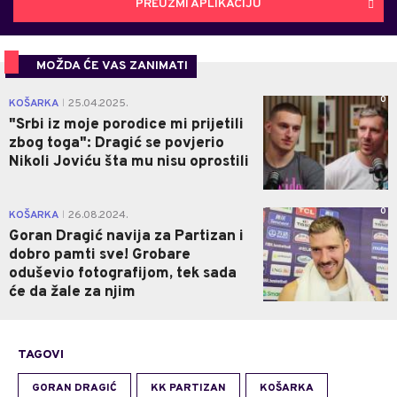
PREUZMI APLIKACIJU
MOŽDA ĆE VAS ZANIMATI
0
KOŠARKA
25.04.2025.
|
"Srbi iz moje porodice mi prijetili
zbog toga": Dragić se povjerio
Nikoli Joviću šta mu nisu oprostili
0
KOŠARKA
26.08.2024.
|
Goran Dragić navija za Partizan i
dobro pamti sve! Grobare
oduševio fotografijom, tek sada
će da žale za njim
TAGOVI
GORAN DRAGIĆ
KK PARTIZAN
KOŠARKA