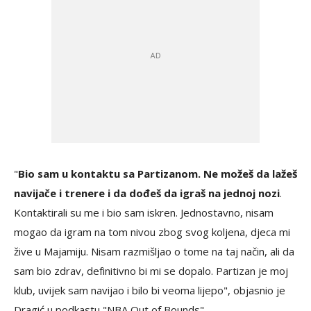
"
Bio sam u kontaktu sa Partizanom. Ne možeš da lažeš
navijače i trenere i da dođeš da igraš na jednoj nozi
.
Kontaktirali su me i bio sam iskren. Jednostavno, nisam
mogao da igram na tom nivou zbog svog koljena, djeca mi
žive u Majamiju. Nisam razmišljao o tome na taj način, ali da
sam bio zdrav, definitivno bi mi se dopalo. Partizan je moj
klub, uvijek sam navijao i bilo bi veoma lijepo", objasnio je
Dragić u podkastu "NBA Out of Bounds".