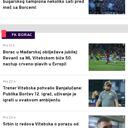
bugarskog šampiona nekoliko sati pred
meč sa Borcem!
FK BORAC
0
Pre 13 h
Borac u Mađarskoj obilježava jubilej:
Revanš sa ML Vitebskom biće 50.
nastup crveno-plavih u Evropi!
0
Pre 22 h
Trener Vitebska pohvalio Banjalučane:
Publika Borčev 12. igrač, uživanje je
igrati u ovakvom ambijentu
0
Pre 23 h
Srbin iz redova Vitebska o porazu od