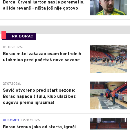
Borca: Crveni karton nas je poremetio,
ali ide revanš - ništa još nije gotovo
RK BORAC
0
05.08.2026.
Borac m:tel zakazao osam kontrolnih
utakmica pred početak nove sezone
0
27.07.2026.
Savić otvoreno pred start sezone:
Borac napada titulu, klub ulazi bez
dugova prema igračima!
0
RUKOMET
27.07.2026.
|
Borac krenuo jako od starta, igrači