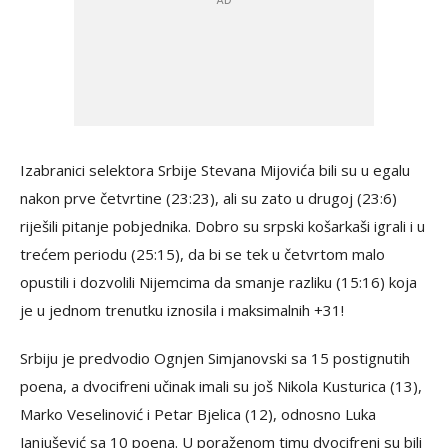
Izabranici selektora Srbije Stevana Mijovića bili su u egalu
nakon prve četvrtine (23:23), ali su zato u drugoj (23:6)
riješili pitanje pobjednika. Dobro su srpski košarkaši igrali i u
trećem periodu (25:15), da bi se tek u četvrtom malo
opustili i dozvolili Nijemcima da smanje razliku (15:16) koja
je u jednom trenutku iznosila i maksimalnih +31!
Srbiju je predvodio Ognjen Simjanovski sa 15 postignutih
poena, a dvocifreni učinak imali su još Nikola Kusturica (13),
Marko Veselinović i Petar Bjelica (12), odnosno Luka
Janjušević sa 10 poena. U poraženom timu dvocifreni su bili