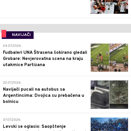
NAVIJAČI
0
24.07.2026.
Fudbaleri UNA Štrasena šokirano gledali
Grobare: Nevjerovatna scena na kraju
utakmice Partizana
0
22.07.2026.
Navijači pucali na autobus sa
Argentincima: Dvojica su prebačena u
bolnicu
1
07.07.2026.
Levski se oglasio: Saopštenje