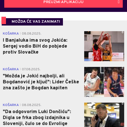
PREUZMI APLIKACIJU
MOŽDA ĆE VAS ZANIMATI
0
KOŠARKA
08.08.2025.
|
I Banjaluka ima svog Jokića:
Sergej vodio BiH do pobjede
protiv Slovačke
0
KOŠARKA
07.08.2025.
|
"Možda je Jokić najbolji, ali
Bogdanović je ključ": Lider Češke
zna zašto je Bogdan kapiten
0
KOŠARKA
08.08.2025.
|
"Da odgovorim Luki Dončiću":
Digla se frka zbog izdajnika u
Sloveniji, čulo se do Evrolige