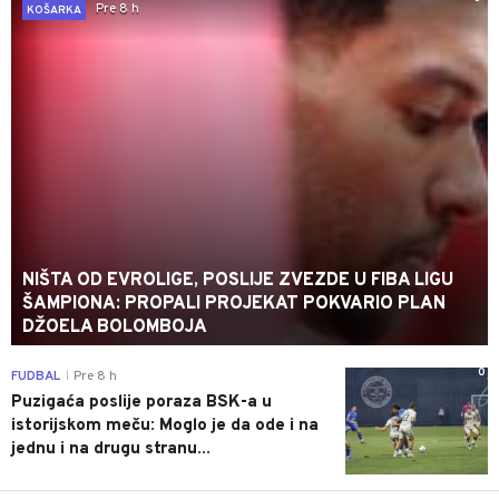
Pre 8 h
KOŠARKA
NIŠTA OD EVROLIGE, POSLIJE ZVEZDE U FIBA LIGU
ŠAMPIONA: PROPALI PROJEKAT POKVARIO PLAN
DŽOELA BOLOMBOJA
0
FUDBAL
Pre 8 h
|
Puzigaća poslije poraza BSK-a u
istorijskom meču: Moglo je da ode i na
jednu i na drugu stranu...