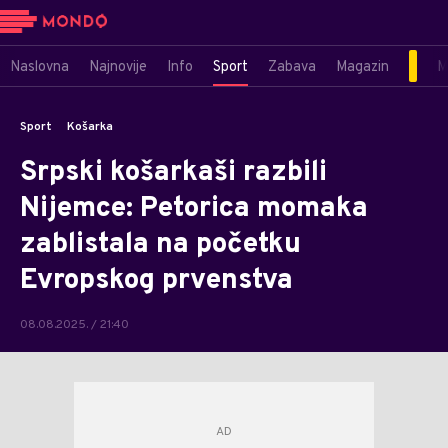
Naslovna
Najnovije
Info
Sport
Zabava
Magazin
M
Sport
Košarka
Srpski košarkaši razbili
Nijemce: Petorica momaka
zablistala na početku
Evropskog prvenstva
08.08.2025. / 21:40