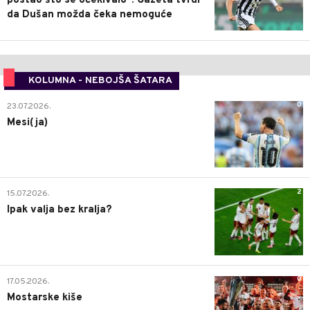
postao što se očekivalo": Gazeta tvrdi
da Dušan možda čeka nemoguće
KOLUMNA - NEBOJŠA ŠATARA
0
23.07.2026.
Mesi(ja)
2
15.07.2026.
Ipak valja bez kralja?
0
17.05.2026.
Mostarske kiše