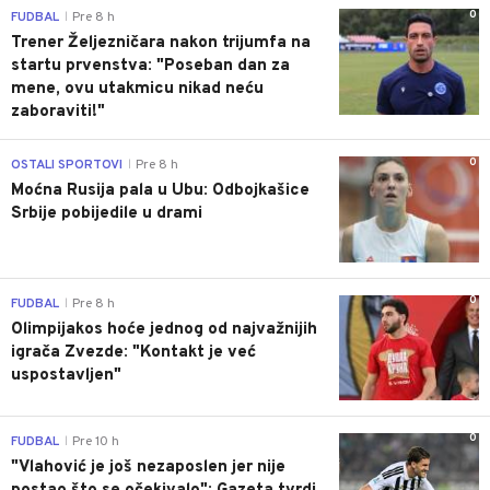
0
FUDBAL
Pre 8 h
|
Trener Željezničara nakon trijumfa na
startu prvenstva: "Poseban dan za
mene, ovu utakmicu nikad neću
zaboraviti!"
0
OSTALI SPORTOVI
Pre 8 h
|
Moćna Rusija pala u Ubu: Odbojkašice
Srbije pobijedile u drami
0
FUDBAL
Pre 8 h
|
Olimpijakos hoće jednog od najvažnijih
igrača Zvezde: "Kontakt je već
uspostavljen"
0
FUDBAL
Pre 10 h
|
"Vlahović je još nezaposlen jer nije