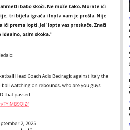
rahmetli babo skoči. Ne može tako. Morate ići
ije, tri bijela igrača i lopta vam je prošla. Nije
ići prema lopti. Jel' lopta vas preskače. Znači
e idealno, osim skoka.
"
ledalo:
tball Head Coach Adis Beciragic against Italy the
re ball watching on rebounds, who are you guys
AD that passed
om/FYjMB9QlZf
eptember 2, 2025