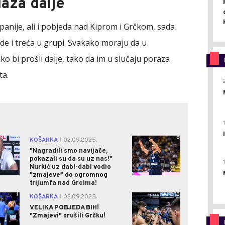
aza dalje
i Španije, ali i pobjeda nad Kiprom i Grčkom, sada
e i treća u grupi. Svakako moraju da u
o bi prošli dalje, tako da im u slučaju poraza
ta.
0
0
KOŠARKA
02.09.2025.
|
"Nagradili smo navijače,
pokazali su da su uz nas!"
Nurkić uz dabl-dabl vodio
"zmajeve" do ogromnog
trijumfa nad Grcima!
1
0
KOŠARKA
02.09.2025.
|
VELIKA POBJEDA BIH!
"Zmajevi" srušili Grčku!