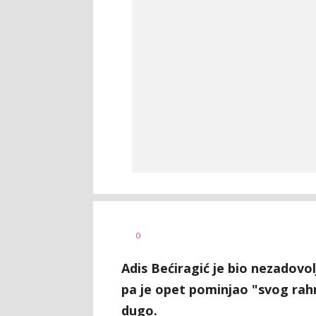
Bojan
AUTOR
0
Jakovljević
Adis Bećiragić je bio nezadov
pa je opet pominjao "svog rah
dugo.