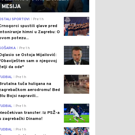
MESIJA
0
OSTALI SPORTOVI
Pre 1 h
|
Crnogorci spustili glave pred
intoniranje himni u Zagrebu: O
ovom potezu...
0
KOŠARKA
Pre 1 h
|
Oglasio se Ostoja Mijailović:
"Obaviješten sam o njegovoj
želji da ode"
0
FUDBAL
Pre 1 h
|
Brutalna tuča huligana na
zagrebačkom aerodromu! Bed
Blu Bojsi napravili...
0
FUDBAL
Pre 1 h
|
Neočekivan transfer: Iz PSŽ-a
u zagrebački Dinamo!
0
FUDBAL
Pre 1 h
|