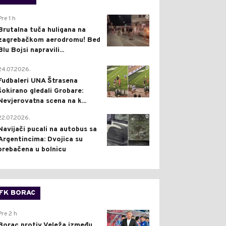
0
Pre 1 h
Brutalna tuča huligana na
zagrebačkom aerodromu! Bed
Blu Bojsi napravili...
0
24.07.2026.
Fudbaleri UNA Štrasena
šokirano gledali Grobare:
Nevjerovatna scena na k...
0
22.07.2026.
Navijači pucali na autobus sa
Argentincima: Dvojica su
prebačena u bolnicu
FK BORAC
0
Pre 2 h
Borac protiv Veleža između