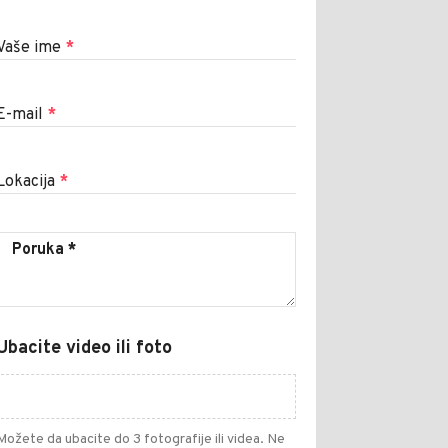
Vaše ime
*
E-mail
*
Lokacija
*
Ubacite video ili foto
Možete da ubacite do 3 fotografije ili videa. Ne