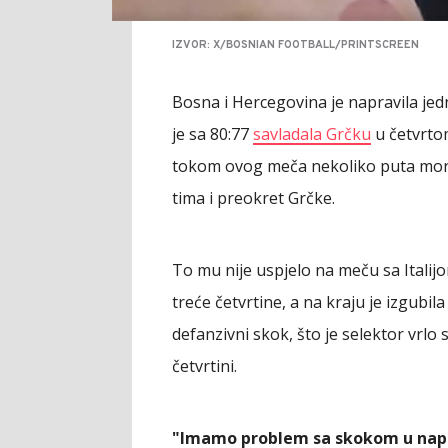
IZVOR: X/BOSNIAN FOOTBALL/PRINTSCREEN
Bosna i Hercegovina je napravila je
je sa 80:77
savladala Grčku
u četvrto
tokom ovog meča nekoliko puta morao
tima i preokret Grčke.
To mu nije uspjelo na meču sa Italij
treće četvrtine, a na kraju je izgubi
defanzivni skok, što je selektor vrlo
četvrtini.
"Imamo problem sa skokom u napa