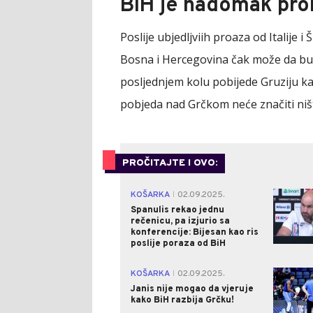
BIH je nadomak prol
Poslije ubjedljviih proaza od Italije 
Bosna i Hercegovina čak može da bud
posljednjem kolu pobijede Gruziju kak
pobjeda nad Grčkom neće značiti niš
PROČITAJTE I OVO:
KOŠARKA
02.09.2025.
|
Spanulis rekao jednu
rečenicu, pa izjurio sa
konferencije: Bijesan kao ris
poslije poraza od BiH
KOŠARKA
02.09.2025.
|
Janis nije mogao da vjeruje
kako BiH razbija Grčku!