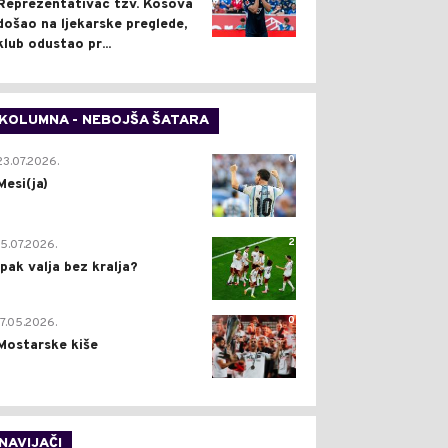
Reprezentativac tzv. Kosova
došao na ljekarske preglede,
klub odustao pr...
KOLUMNA - NEBOJŠA ŠATARA
0
23.07.2026.
Mesi(ja)
2
15.07.2026.
Ipak valja bez kralja?
0
17.05.2026.
Mostarske kiše
NAVIJAČI