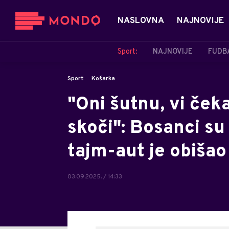
NASLOVNA
NAJNOVIJE
Sport:
NAJNOVIJE
FUDB
Sport
Košarka
"Oni šutnu, vi ček
skoči": Bosanci su
tajm-aut je obišao
03.09.2025. / 14:33