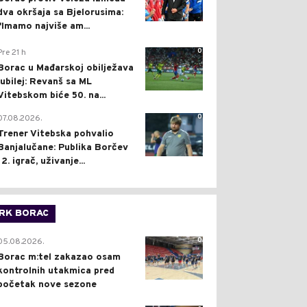
dva okršaja sa Bjelorusima:
"Imamo najviše am...
0
Pre 21 h
Borac u Mađarskoj obilježava
jubilej: Revanš sa ML
Vitebskom biće 50. na...
0
07.08.2026.
Trener Vitebska pohvalio
Banjalučane: Publika Borčev
12. igrač, uživanje...
RK BORAC
0
05.08.2026.
Borac m:tel zakazao osam
kontrolnih utakmica pred
početak nove sezone