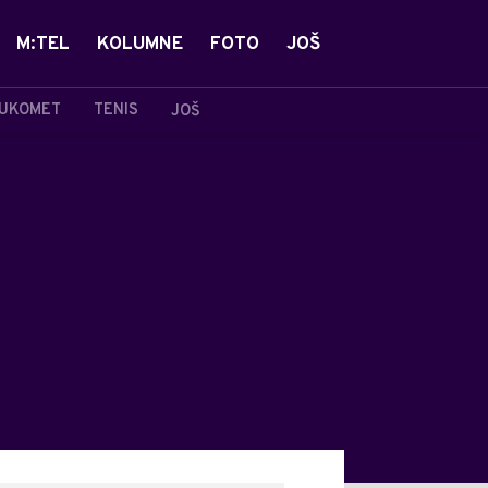
M:TEL
KOLUMNE
FOTO
JOŠ
UKOMET
TENIS
JOŠ