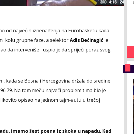
dno od najvećih iznenađenja na Eurobasketu kada
m kolu grupne faze, a selektor
Adis Bećiragić
je
 da interveniše i uspio je da spriječi poraz svog
om, kada se Bosna i Hercegovina držala do sredine
la 96:79. Na tom meču največi problem tima bio je
 slikovito opisao na jednom tajm-autu u trečoj
du. imamo šest poena iz skoka u napadu. Kad