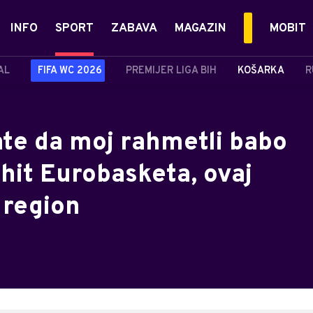
INFO
SPORT
ZABAVA
MAGAZIN
MOBIT
AL
FIFA WC 2026
PREMIJER LIGA BIH
KOŠARKA
R
ate da moj rahmetli babo
 hit Eurobasketa, ovaj
 region