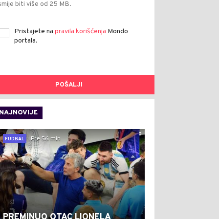
smije biti više od 25 MB.
Pristajete na
pravila korišćenja
Mondo
portala.
POŠALJI
NAJNOVIJE
0
Pre 56 min
FUDBAL
PREMINUO OTAC LIONELA