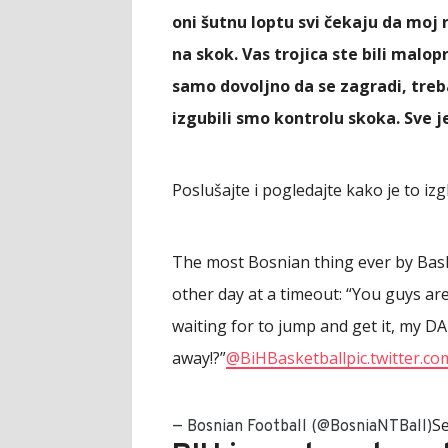
oni šutnu loptu svi čekaju da moj 
na skok. Vas trojica ste bili malopr
samo dovoljno da se zagradi, treba 
izgubili smo kontrolu skoka. Sve j
Poslušajte i pogledajte kako je to izg
The most Bosnian thing ever by Baske
other day at a timeout: “You guys a
waiting for to jump and get it, my D
away!?”
@BiHBasketball
pic.twitter.c
S
— Bosnian Football (@BosniaNTBall)