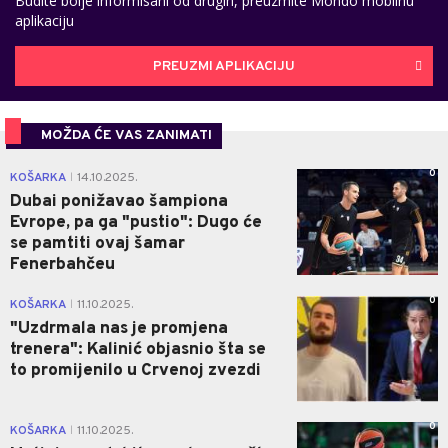
Budite bolje informisani od drugih, preuzmite Mondo mobilnu
aplikaciju
PREUZMI APLIKACIJU
MOŽDA ĆE VAS ZANIMATI
0
KOŠARKA
14.10.2025.
|
Dubai ponižavao šampiona
Evrope, pa ga "pustio": Dugo će
se pamtiti ovaj šamar
Fenerbahčeu
0
KOŠARKA
11.10.2025.
|
"Uzdrmala nas je promjena
trenera": Kalinić objasnio šta se
to promijenilo u Crvenoj zvezdi
0
KOŠARKA
11.10.2025.
|