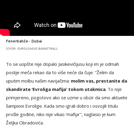
Fenerbahče - Dubai
IZVOR: EUROLEAGUE BASKETBALL
To se uopšte nije dopalo Jasikevičijusu koji im je odmah
poslije meča rekao da to više neće da čuje: "Želim da
uputim molbu našim navijačima:
molim vas, prestanite da
skandirate ‘Evroliga mafija’ tokom utakmica
. To nije
primjereno, pogotovo ako se uzme u obzir da smo aktuelni
šampioni Evrolige. Kada smo igrali dobro i osvojili titulu
prošle godine, niko nije vikao ‘mafija'", naglasio je kum
Željka Obradovića.