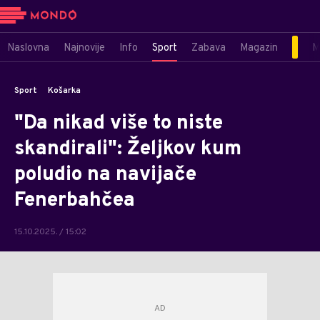
Naslovna
Najnovije
Info
Sport
Zabava
Magazin
M
Sport
Košarka
"Da nikad više to niste
skandirali": Željkov kum
poludio na navijače
Fenerbahčea
15.10.2025. / 15:02