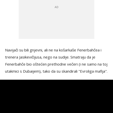
Navijači su bili gnjevni, ali ne na košarkaše Fenerbahčea i
trenera Jasikevičijusa, nego na sudije. Smatraju da je
Fenerbahče bio oštećen prethodne večeri (i ne samo na toj
utakmici s Dubaijem), tako da su skandirali "Evroliga mafija".