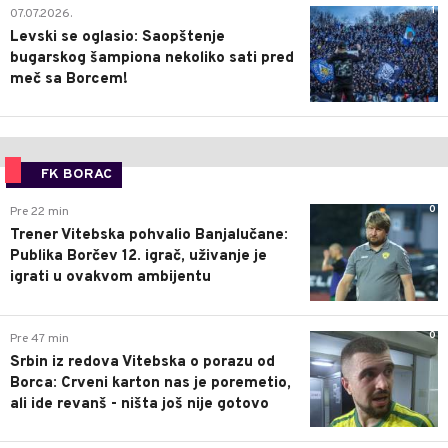
1
07.07.2026.
Levski se oglasio: Saopštenje
bugarskog šampiona nekoliko sati pred
meč sa Borcem!
FK BORAC
0
Pre 22 min
Trener Vitebska pohvalio Banjalučane:
Publika Borčev 12. igrač, uživanje je
igrati u ovakvom ambijentu
0
Pre 47 min
Srbin iz redova Vitebska o porazu od
Borca: Crveni karton nas je poremetio,
ali ide revanš - ništa još nije gotovo