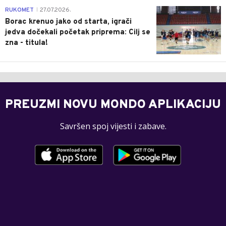
0
RUKOMET
27.07.2026.
|
Borac krenuo jako od starta, igrači
jedva dočekali početak priprema: Cilj se
zna - titula!
PREUZMI NOVU MONDO APLIKACIJU
Savršen spoj vijesti i zabave.