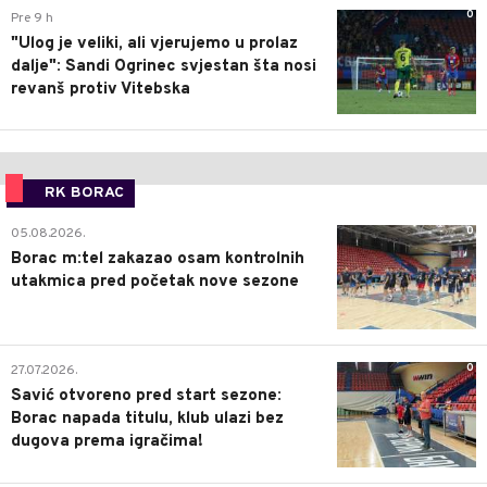
0
Pre 9 h
"Ulog je veliki, ali vjerujemo u prolaz
dalje": Sandi Ogrinec svjestan šta nosi
revanš protiv Vitebska
RK BORAC
0
05.08.2026.
Borac m:tel zakazao osam kontrolnih
utakmica pred početak nove sezone
0
27.07.2026.
Savić otvoreno pred start sezone:
Borac napada titulu, klub ulazi bez
dugova prema igračima!