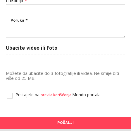
Lokacija
*
Ubacite video ili foto
Možete da ubacite do 3 fotografije ili videa. Ne smije biti
više od 25 MB.
Pristajete na
Mondo portala.
pravila korišćenja
POŠALJI