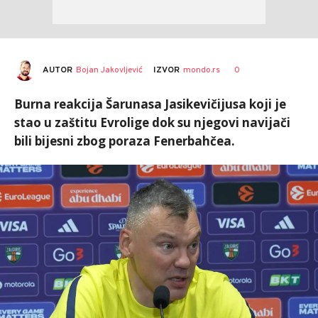
AUTOR
Bojan Jakovljević
0
IZVOR
mondo.rs
Burna reakcija Šarunasa Jasikevičijusa koji je
stao u zaštitu Evrolige dok su njegovi navijači
bili bijesni zbog poraza Fenerbahčea.