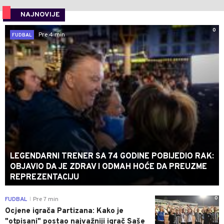
NAJNOVIJE
0
Pre 4 min
FUDBAL
LEGENDARNI TRENER SA 74 GODINE POBIJEDIO RAK:
OBJAVIO DA JE ZDRAV I ODMAH HOĆE DA PREUZME
REPREZENTACIJU
0
FUDBAL
Pre 7 min
|
Ocjene igrača Partizana: Kako je
"otpisani" postao najvažniji igrač Saše