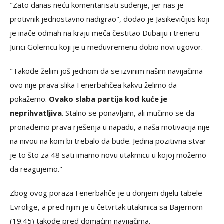
"Zato danas neću komentarisati suđenje, jer nas je
protivnik jednostavno nadigrao", dodao je Jasikevičijus koji
je inače odmah na kraju meča čestitao Dubaiju i treneru
Jurici Golemcu koji je u međuvremenu dobio novi ugovor.
"Takođe želim još jednom da se izvinim našim navijačima -
ovo nije prava slika Fenerbahčea kakvu želimo da
pokažemo.
Ovako slaba partija kod kuće je
neprihvatljiva
. Stalno se ponavljam, ali mučimo se da
pronađemo prava rješenja u napadu, a naša motivacija nije
na nivou na kom bi trebalo da bude. Jedina pozitivna stvar
je to što za 48 sati imamo novu utakmicu u kojoj možemo
da reagujemo."
Zbog ovog poraza Fenerbahče je u donjem dijelu tabele
Evrolige, a pred njim je u četvrtak utakmica sa Bajernom
(19.45) takođe pred domaćim navijačima.