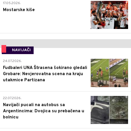
0
17.05.2026.
Mostarske kiše
NAVIJAČI
0
24.07.2026.
Fudbaleri UNA Štrasena šokirano gledali
Grobare: Nevjerovatna scena na kraju
utakmice Partizana
0
22.07.2026.
Navijači pucali na autobus sa
Argentincima: Dvojica su prebačena u
bolnicu