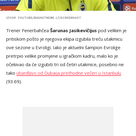
IZVOR: YOUTUBE/BASKETNEWS․LT/SCREENSHOT
Trener Fenerbahčea
Šarunas Jasikevičijus
pod velikim je
pritiskom pošto je njegova ekipa izgubila treću utakmicu
ove sezone u Evroligi. Iako je aktuelni šampion Evrolige
pretrpio velike promjene u igračkom kadru, malo ko je
očekivao da će izgubiti tri od četiri utakmice, posebno ne
tako
ubjedljivo od Dubaija prethodne večeri u Istanbulu
(93:69).