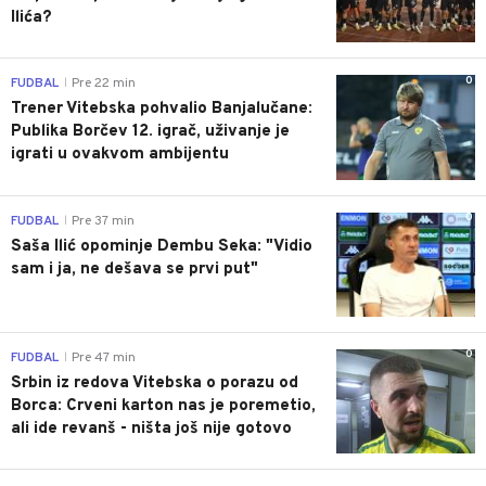
Ilića?
0
FUDBAL
Pre 22 min
|
Trener Vitebska pohvalio Banjalučane:
Publika Borčev 12. igrač, uživanje je
igrati u ovakvom ambijentu
0
FUDBAL
Pre 37 min
|
Saša Ilić opominje Dembu Seka: "Vidio
sam i ja, ne dešava se prvi put"
0
FUDBAL
Pre 47 min
|
Srbin iz redova Vitebska o porazu od
Borca: Crveni karton nas je poremetio,
ali ide revanš - ništa još nije gotovo