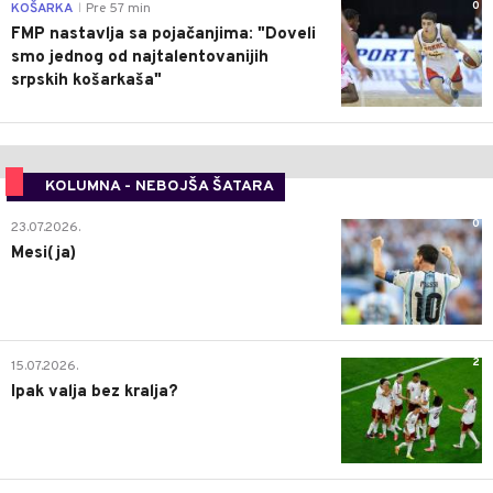
0
KOŠARKA
Pre 57 min
|
FMP nastavlja sa pojačanjima: "Doveli
smo jednog od najtalentovanijih
srpskih košarkaša"
KOLUMNA - NEBOJŠA ŠATARA
0
23.07.2026.
Mesi(ja)
2
15.07.2026.
Ipak valja bez kralja?