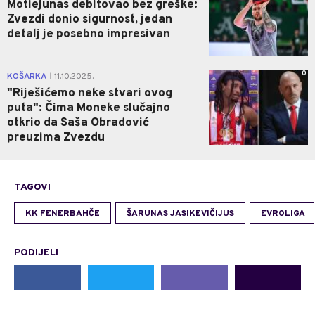
Motiejunas debitovao bez greške:
Zvezdi donio sigurnost, jedan
detalj je posebno impresivan
0
KOŠARKA
11.10.2025.
|
"Riješićemo neke stvari ovog
puta": Čima Moneke slučajno
otkrio da Saša Obradović
preuzima Zvezdu
TAGOVI
KK FENERBAHČE
ŠARUNAS JASIKEVIČIJUS
EVROLIGA
PODIJELI