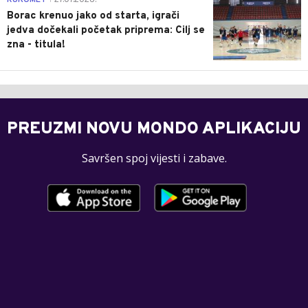
Borac krenuo jako od starta, igrači
jedva dočekali početak priprema: Cilj se
zna - titula!
PREUZMI NOVU MONDO APLIKACIJU
Savršen spoj vijesti i zabave.