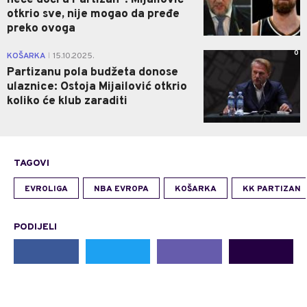
otkrio sve, nije mogao da pređe
preko ovoga
0
KOŠARKA
15.10.2025.
|
Partizanu pola budžeta donose
ulaznice: Ostoja Mijailović otkrio
koliko će klub zaraditi
TAGOVI
EVROLIGA
NBA EVROPA
KOŠARKA
KK PARTIZAN
PODIJELI