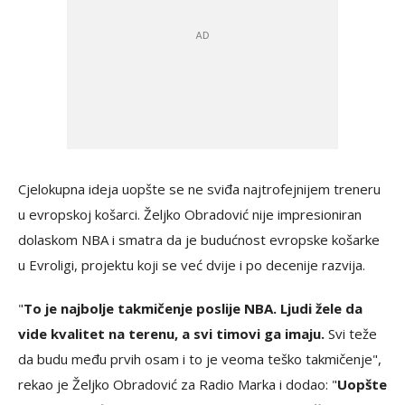
Cjelokupna ideja uopšte se ne sviđa najtrofejnijem treneru
u evropskoj košarci. Željko Obradović nije impresioniran
dolaskom NBA i smatra da je budućnost evropske košarke
u Evroligi, projektu koji se već dvije i po decenije razvija.
"
To je najbolje takmičenje poslije NBA. Ljudi žele da
vide kvalitet na terenu, a svi timovi ga imaju.
Svi teže
da budu među prvih osam i to je veoma teško takmičenje",
rekao je Željko Obradović za Radio Marka i dodao: "
Uopšte