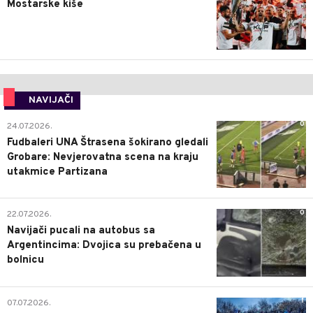
Mostarske kiše
NAVIJAČI
0
24.07.2026.
Fudbaleri UNA Štrasena šokirano gledali
Grobare: Nevjerovatna scena na kraju
utakmice Partizana
0
22.07.2026.
Navijači pucali na autobus sa
Argentincima: Dvojica su prebačena u
bolnicu
1
07.07.2026.