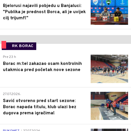
Bjelorusi najavili pobjedu u Banjaluci:
"Publika je prednost Borca, ali je uvijek
cilj trijumf!"
RK BORAC
0
Pre 23 h
Borac m:tel zakazao osam kontrolnih
utakmica pred početak nove sezone
0
27.07.2026.
Savić otvoreno pred start sezone:
Borac napada titulu, klub ulazi bez
dugova prema igračima!
0
RUKOMET
27.07.2026.
|