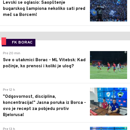
Levski se oglasio: Saopštenje
bugarskog šampiona nekoliko sati pred
meč sa Borcem!
FK BORAC
0
Pre 20 min
Sve o utakmici Borac - ML Vitebsk: Kad
počinje, ko prenosi i koliki je ulog?
0
Pre 12 h
"Odgovornost, disciplina,
koncentracija!" Jasna poruka iz Borca -
ovo je recept za pobjedu protiv
Bjelorusa!
0
Pre 13 h