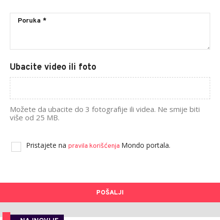
Ubacite video ili foto
Možete da ubacite do 3 fotografije ili videa. Ne smije biti
više od 25 MB.
Pristajete na
Mondo portala.
pravila korišćenja
POŠALJI