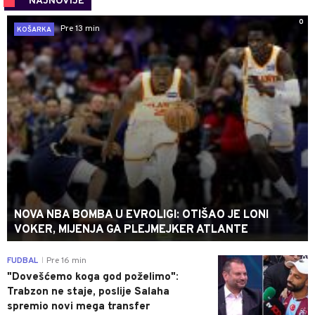
NAJNOVIJE
0
Pre 13 min
KOŠARKA
NOVA NBA BOMBA U EVROLIGI: OTIŠAO JE LONI
VOKER, MIJENJA GA PLEJMEJKER ATLANTE
0
FUDBAL
Pre 16 min
|
"Dovešćemo koga god poželimo":
Trabzon ne staje, poslije Salaha
spremio novi mega transfer