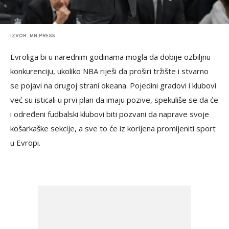
IZVOR: MN PRESS
Evroliga bi u narednim godinama mogla da dobije ozbiljnu
konkurenciju, ukoliko NBA riješi da proširi tržište i stvarno
se pojavi na drugoj strani okeana. Pojedini gradovi i klubovi
već su isticali u prvi plan da imaju pozive, spekuliše se da će
i određeni fudbalski klubovi biti pozvani da naprave svoje
košarkaške sekcije, a sve to će iz korijena promijeniti sport
u Evropi.