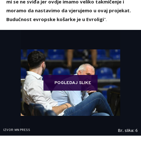
mi se ne sviđa jer ovdje imamo veliko takmičenje i
moramo da nastavimo da vjerujemo u ovaj projekat.
Budućnost evropske košarke je u Evroligi
".
POGLEDAJ SLIKE
IZVOR: MN PRESS
Br. slika: 6