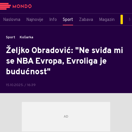
Naslovna
Najnovije
Info
Sport
Zabava
Magazin
M
Sport
Košarka
Željko Obradović: "Ne sviđa mi
se NBA Evropa, Evroliga je
budućnost"
15.10.2025. / 16:39