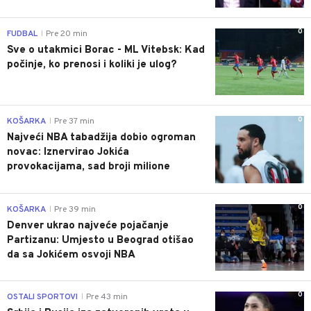
0
FUDBAL
Pre 20 min
|
Sve o utakmici Borac - ML Vitebsk: Kad
počinje, ko prenosi i koliki je ulog?
0
KOŠARKA
Pre 37 min
|
Najveći NBA tabadžija dobio ogroman
novac: Iznervirao Jokića
provokacijama, sad broji milione
0
KOŠARKA
Pre 39 min
|
Denver ukrao najveće pojačanje
Partizanu: Umjesto u Beograd otišao
da sa Jokićem osvoji NBA
0
OSTALI SPORTOVI
Pre 43 min
|