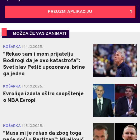
PREUZMI APLIKACIJU
MOŽDA ĆE VAS ZANIMATI
0
KOŠARKA
14.10.2025.
|
"Rekao sam i mom prijatelju
Bodirogi da je ovo katastrofa":
Svetislav Pešić upozorava, brine
ga jedno
0
KOŠARKA
10.10.2025.
|
Evroliga izdala oštro saopštenje
o NBA Evropi
0
KOŠARKA
15.10.2025.
|
"Musa mi je rekao da zbog toga
neće doći u Partizan": Mijailović