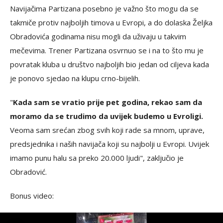
Navijačima Partizana posebno je važno što mogu da se
takmiče protiv najboljih timova u Evropi, a do dolaska Željka
Obradovića godinama nisu mogli da uživaju u takvim
mečevima. Trener Partizana osvrnuo se i na to što mu je
povratak kluba u društvo najboljih bio jedan od ciljeva kada
je ponovo sjedao na klupu crno-bijelih.
"
Kada sam se vratio prije pet godina, rekao sam da
moramo da se trudimo da uvijek budemo u Evroligi.
Veoma sam srećan zbog svih koji rade sa mnom, uprave,
predsjednika i naših navijača koji su najbolji u Evropi. Uvijek
imamo punu halu sa preko 20.000 ljudi", zaključio je
Obradović.
Bonus video: