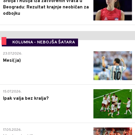
Srbija i Rusija iza zatvorenih vrata u
Beogradu: Rezultat krajnje neobičan za
odbojku
KOLUMNA - NEBOJŠA ŠATARA
0
23.07.2026.
Mesi(ja)
2
15.07.2026.
Ipak valja bez kralja?
0
17.05.2026.