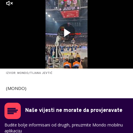
zvuk
IZVOR: MONDO/TIJANA JEVTIĆ
(MONDO)
Naše vijesti ne morate da provjeravate
Budite bolje informisani od drugih, preuzmite Mondo mobilnu
aplikaciju