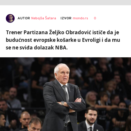
AUTOR
Nebojša Šatara
0
IZVOR
mondo.rs
Trener Partizana Željko Obradović ističe da je
budućnost evropske košarke u Evroligi i da mu
se ne sviđa dolazak NBA.