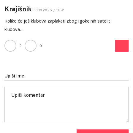
Krajišnik
31.10.2025. / 11:52
Koliko će još klubova zaplakati zbog Igokeinih satelit
klubova...
2
0
Upiši ime