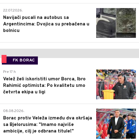
0
22.07.2026.
Navijači pucali na autobus sa
Argentincima: Dvojica su prebačena u
bolnicu
FK BORAC
0
Pre 17 h
Velež želi iskoristiti umor Borca, Ibro
Rahimić optimista: Po kvalitetu smo
četvrta ekipa u ligi
0
08.08.2026.
Borac protiv Veleža između dva okršaja
sa Bjelorusima: "Imamo najviše
ambicije, cilj je odbrana titule!"