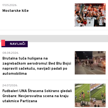
0
17.05.2026.
Mostarske kiše
NAVIJAČI
0
08.08.2026.
Brutalna tuča huligana na
zagrebačkom aerodromu! Bed Blu Bojsi
napravili sačekušu, navijači padali po
automobilima
0
24.07.2026.
Fudbaleri UNA Štrasena šokirano gledali
Grobare: Nevjerovatna scena na kraju
utakmice Partizana