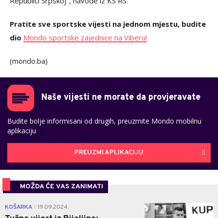
Republici Srpskoj", navode iz KS RS.
Pratite sve sportske vijesti na jednom mjestu, budite
dio
Mondo sportske zajednice na Viberu!
(mondo.ba)
Naše vijesti ne morate da provjeravate
Budite bolje informisani od drugih, preuzmite Mondo mobilnu
aplikaciju
PREUZMI APLIKACIJU
MOŽDA ĆE VAS ZANIMATI
0
KOŠARKA
19.09.2024.
|