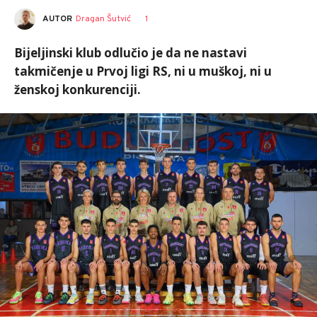
AUTOR
Dragan Šutvić
1
Bijeljinski klub odlučio je da ne nastavi
takmičenje u Prvoj ligi RS, ni u muškoj, ni u
ženskoj konkurenciji.