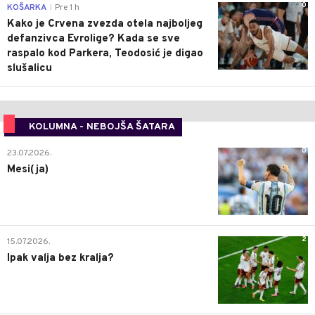
0
KOŠARKA
Pre 1 h
|
Kako je Crvena zvezda otela najboljeg
defanzivca Evrolige? Kada se sve
raspalo kod Parkera, Teodosić je digao
slušalicu
KOLUMNA - NEBOJŠA ŠATARA
0
23.07.2026.
Mesi(ja)
2
15.07.2026.
Ipak valja bez kralja?