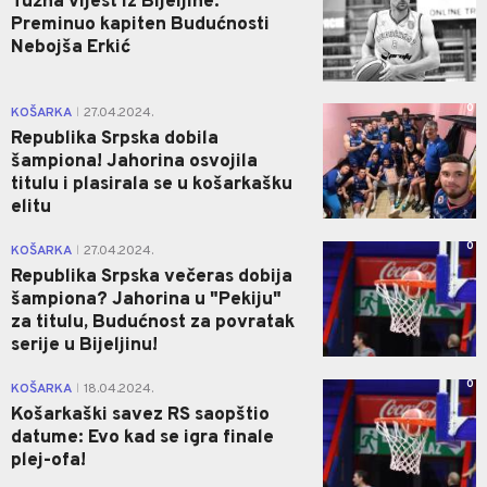
Tužna vijest iz Bijeljine:
Preminuo kapiten Budućnosti
Nebojša Erkić
0
KOŠARKA
27.04.2024.
|
Republika Srpska dobila
šampiona! Jahorina osvojila
titulu i plasirala se u košarkašku
elitu
0
KOŠARKA
27.04.2024.
|
Republika Srpska večeras dobija
šampiona? Jahorina u "Pekiju"
za titulu, Budućnost za povratak
serije u Bijeljinu!
0
KOŠARKA
18.04.2024.
|
Košarkaški savez RS saopštio
datume: Evo kad se igra finale
plej-ofa!