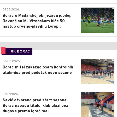
0
07.08.2026.
Borac u Mađarskoj obilježava jubilej:
Revanš sa ML Vitebskom biće 50.
nastup crveno-plavih u Evropi!
RK BORAC
0
05.08.2026.
Borac m:tel zakazao osam kontrolnih
utakmica pred početak nove sezone
0
27.07.2026.
Savić otvoreno pred start sezone:
Borac napada titulu, klub ulazi bez
dugova prema igračima!