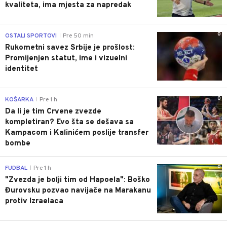
kvaliteta, ima mjesta za napredak
0
OSTALI SPORTOVI
Pre 50 min
|
Rukometni savez Srbije je prošlost:
Promijenjen statut, ime i vizuelni
identitet
0
KOŠARKA
Pre 1 h
|
Da li je tim Crvene zvezde
kompletiran? Evo šta se dešava sa
Kampacom i Kalinićem poslije transfer
bombe
0
FUDBAL
Pre 1 h
|
"Zvezda je bolji tim od Hapoela": Boško
Đurovsku pozvao navijače na Marakanu
protiv Izraelaca