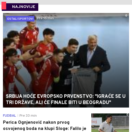
NAJNOVIJE
0
Pre 16 min
OSTALI SPORTOVI
SRBIJA HOĆE EVROPSKO PRVENSTVO: "IGRAĆE SE U
TRI DRŽAVE, ALI ĆE FINALE BITI U BEOGRADU"
0
FUDBAL
Pre 33 min
|
Perica Ognjenović nakon prvog
osvojenog boda na klupi Sloge: Falilo je