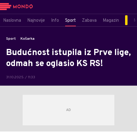
Naslovna
Najnovije
Info
Sport
Zabava
Magazin
M
Sport
Košarka
Budućnost istupila iz Prve lige,
odmah se oglasio KS RS!
31.10.2025. / 11:33