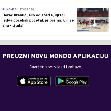
0
RUKOMET
27.07.2026.
|
Borac krenuo jako od starta, igrači
jedva dočekali početak priprema: Cilj se
zna - titula!
PREUZMI NOVU MONDO APLIKACIJU
Savršen spoj vijesti i zabave.