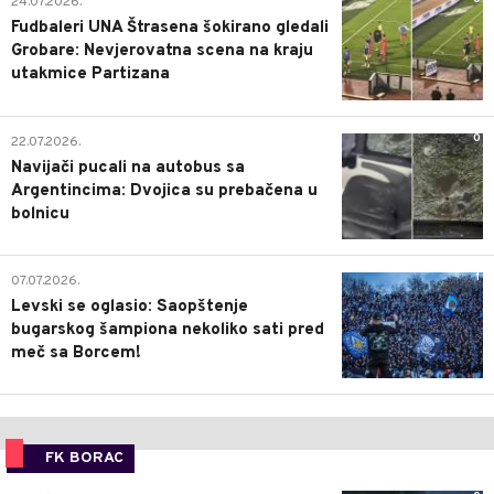
24.07.2026.
Fudbaleri UNA Štrasena šokirano gledali
Grobare: Nevjerovatna scena na kraju
utakmice Partizana
0
22.07.2026.
Navijači pucali na autobus sa
Argentincima: Dvojica su prebačena u
bolnicu
1
07.07.2026.
Levski se oglasio: Saopštenje
bugarskog šampiona nekoliko sati pred
meč sa Borcem!
FK BORAC