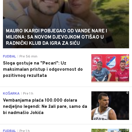
MAURO IKARDI POBJEGAO OD VANDE NARE I
MILIONA: SA NOVOM DJEVOJKOM OTIŠAO U
RADNIČKI KLUB DA IGRA ZA SIĆU
0
FUDBAL
Pre 56 min
|
Sloga gostuje na "Pecari": Uz
maksimalan pristup i odgovornost do
pozitivnog rezultata
0
KOŠARKA
Pre 1 h
|
Vembanjama plaća 100.000 dolara
nedjeljno legendi: Ne žali pare, samo da
bi nadmašio Jokića
0
FUDBAL
Pre 1 h
|