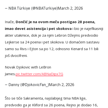
March 2, 2026
— NBA Türkiye (@NBATurkiye)
Inače,
Dončić je na ovom meču postigao 28 poena,
imao devet asistencija i pet skokova
i bio je najefikasniji
akter utakmice, dok je za njim Lebron Džejms predvodio
Lejkerse sa 24 poena i pet skokova. U domaćem sastavu
samo su Rivs i Ejton sa po 12, odnosno Kenard sa 11 bili
još dvocifreni.
Novak Djokovic with LeBron
James.
pic.twitter.com/ABNaDipx7G
March 2, 2026
— Danny (@DjokovicFan_)
Što se tiče Sakramenta, najslabijeg tima NBA lige,
predvodio ga je Kliford sa 26 poena, Rejno je dodao 16,