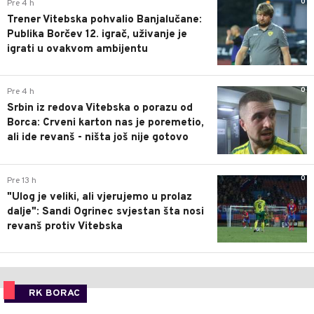
0
Pre 4 h
Trener Vitebska pohvalio Banjalučane:
Publika Borčev 12. igrač, uživanje je
igrati u ovakvom ambijentu
0
Pre 4 h
Srbin iz redova Vitebska o porazu od
Borca: Crveni karton nas je poremetio,
ali ide revanš - ništa još nije gotovo
0
Pre 13 h
"Ulog je veliki, ali vjerujemo u prolaz
dalje": Sandi Ogrinec svjestan šta nosi
revanš protiv Vitebska
RK BORAC