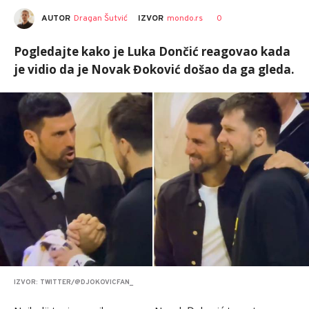
AUTOR
Dragan Šutvić
0
IZVOR
mondo.rs
Pogledajte kako je Luka Dončić reagovao kada
je vidio da je Novak Đoković došao da ga gleda.
IZVOR: TWITTER/@DJOKOVICFAN_