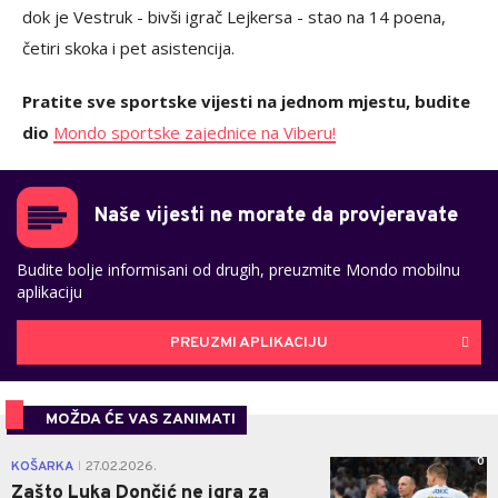
dok je Vestruk - bivši igrač Lejkersa - stao na 14 poena,
četiri skoka i pet asistencija.
Pratite sve sportske vijesti na jednom mjestu, budite
dio
Mondo sportske zajednice na Viberu!
Naše vijesti ne morate da provjeravate
Budite bolje informisani od drugih, preuzmite Mondo mobilnu
aplikaciju
PREUZMI APLIKACIJU
MOŽDA ĆE VAS ZANIMATI
0
KOŠARKA
27.02.2026.
|
Zašto Luka Dončić ne igra za