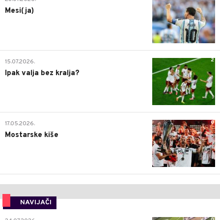
Mesi(ja)
2
15.07.2026.
Ipak valja bez kralja?
0
17.05.2026.
Mostarske kiše
NAVIJAČI
0