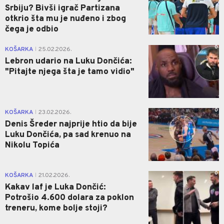
Srbiju? Bivši igrač Partizana
otkrio šta mu je nuđeno i zbog
čega je odbio
0
KOŠARKA
25.02.2026.
|
Lebron udario na Luku Dončića:
"Pitajte njega šta je tamo vidio"
0
KOŠARKA
23.02.2026.
|
Denis Šreder najprije htio da bije
Luku Dončića, pa sad krenuo na
Nikolu Topića
0
KOŠARKA
21.02.2026.
|
Kakav laf je Luka Dončić:
Potrošio 4.600 dolara za poklon
treneru, kome bolje stoji?