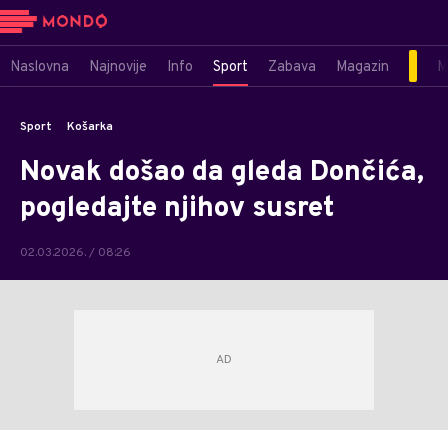
Naslovna
Najnovije
Info
Sport
Zabava
Magazin
M
Sport
Košarka
Novak došao da gleda Dončića,
pogledajte njihov susret
02.03.2026. / 08:26