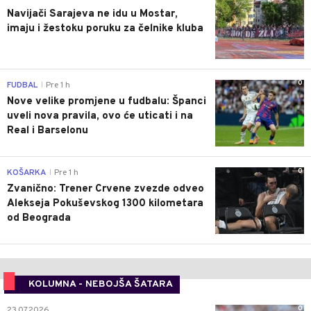
Navijači Sarajeva ne idu u Mostar,
imaju i žestoku poruku za čelnike kluba
0
FUDBAL
Pre 1 h
|
Nove velike promjene u fudbalu: Španci
uveli nova pravila, ovo će uticati i na
Real i Barselonu
0
KOŠARKA
Pre 1 h
|
Zvanično: Trener Crvene zvezde odveo
Alekseja Pokuševskog 1300 kilometara
od Beograda
KOLUMNA - NEBOJŠA ŠATARA
0
23.07.2026.