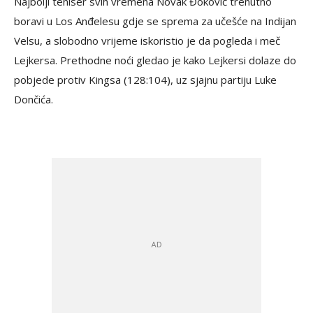
Najbolji teniser svih vremena Novak Đoković trenutno
boravi u Los Anđelesu gdje se sprema za učešće na Indijan
Velsu, a slobodno vrijeme iskoristio je da pogleda i meč
Lejkersa. Prethodne noći gledao je kako Lejkersi dolaze do
pobjede protiv Kingsa (128:104), uz sjajnu partiju Luke
Dončića.