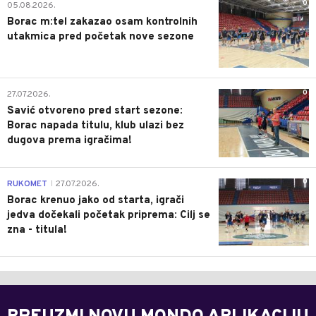
0
05.08.2026.
Borac m:tel zakazao osam kontrolnih
utakmica pred početak nove sezone
0
27.07.2026.
Savić otvoreno pred start sezone:
Borac napada titulu, klub ulazi bez
dugova prema igračima!
0
RUKOMET
27.07.2026.
|
Borac krenuo jako od starta, igrači
jedva dočekali početak priprema: Cilj se
zna - titula!