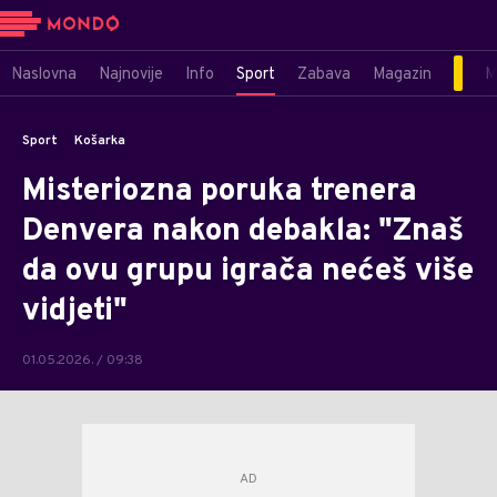
Naslovna
Najnovije
Info
Sport
Zabava
Magazin
M
Sport
Košarka
Misteriozna poruka trenera
Denvera nakon debakla: "Znaš
da ovu grupu igrača nećeš više
vidjeti"
01.05.2026. / 09:38