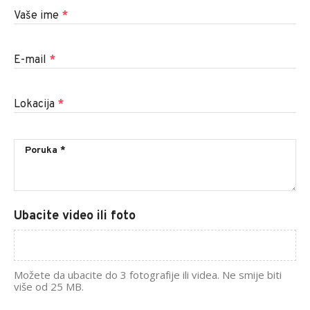
Vaše ime
*
E-mail
*
Lokacija
*
Ubacite video ili foto
Možete da ubacite do 3 fotografije ili videa. Ne smije biti
više od 25 MB.