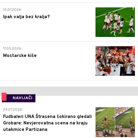
2
15.07.2026.
Ipak valja bez kralja?
0
17.05.2026.
Mostarske kiše
NAVIJAČI
0
24.07.2026.
Fudbaleri UNA Štrasena šokirano gledali
Grobare: Nevjerovatna scena na kraju
utakmice Partizana