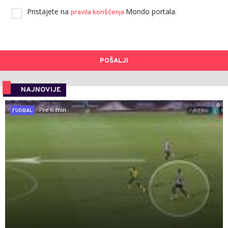
Pristajete na
Mondo portala.
pravila korišćenja
POŠALJI
NAJNOVIJE
0
Pre 6 min
FUDBAL