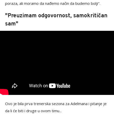
poraza, ali moramo da nađemo način da budemo bolji".
"Preuzimam odgovornost, samokritičan
sam"
Ovo je bila prva trenerska sezona za Adelmana i pitanje je
da li će biti i druge u ovom timu...