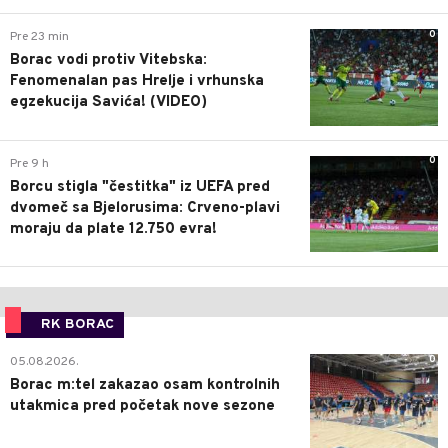
0
Pre 23 min
Borac vodi protiv Vitebska:
Fenomenalan pas Hrelje i vrhunska
egzekucija Savića! (VIDEO)
0
Pre 9 h
Borcu stigla "čestitka" iz UEFA pred
dvomeč sa Bjelorusima: Crveno-plavi
moraju da plate 12.750 evra!
RK BORAC
0
05.08.2026.
Borac m:tel zakazao osam kontrolnih
utakmica pred početak nove sezone