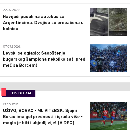
0
22.07.2026.
Navijači pucali na autobus sa
Argentincima: Dvojica su prebačena u
bolnicu
1
07.07.2026.
Levski se oglasio: Saopštenje
bugarskog šampiona nekoliko sati pred
meč sa Borcem!
FK BORAC
0
Pre 9 min
UŽIVO, BORAC - ML VITEBSK: Sjajni
Borac ima gol prednosti i igrača više -
moglo je biti i ubjedljivije! (VIDEO)