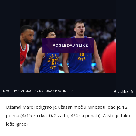
POGLEDAJ SLIKE
IZVOR: IMAGN IMAGES / DDP USA / PROFIMEDIA
Br. slika: 6
Džamal Marej odigrao je užasan meč u Minesoti, dao je 12
poena (4/15 za dva, 0/2 za tri, 4/4 sa penala). Zašto je tako
loše igrao?