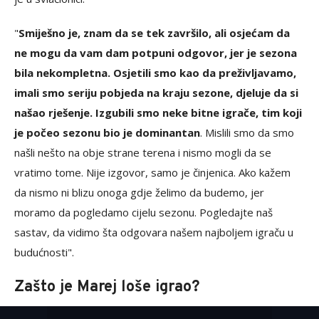
"
Smiješno je, znam da se tek završilo, ali osjećam da
ne mogu da vam dam potpuni odgovor, jer je sezona
bila nekompletna. Osjetili smo kao da preživljavamo,
imali smo seriju pobjeda na kraju sezone, djeluje da si
našao rješenje. Izgubili smo neke bitne igrače, tim koji
je počeo sezonu bio je dominantan
. Mislili smo da smo
našli nešto na obje strane terena i nismo mogli da se
vratimo tome. Nije izgovor, samo je činjenica. Ako kažem
da nismo ni blizu onoga gdje želimo da budemo, jer
moramo da pogledamo cijelu sezonu. Pogledajte naš
sastav, da vidimo šta odgovara našem najboljem igraču u
budućnosti".
Zašto je Marej loše igrao?