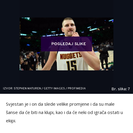
POGLEDAJ SLIKE
IZVOR: STEPHEN MATUREN / GETTY IMAGES / PROFIMEDIA
Br. slika: 7
Svjestan je i on da slede velike promjene i da su male
šanse da će biti na klupi, kao i da će neki od igrača ostati u
ekipi.