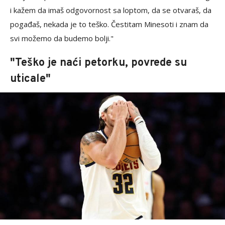
i kažem da imaš odgovornost sa loptom, da se otvaraš, da
pogađaš, nekada je to teško. Čestitam Minesoti i znam da
svi možemo da budemo bolji."
"Teško je naći petorku, povrede su
uticale"