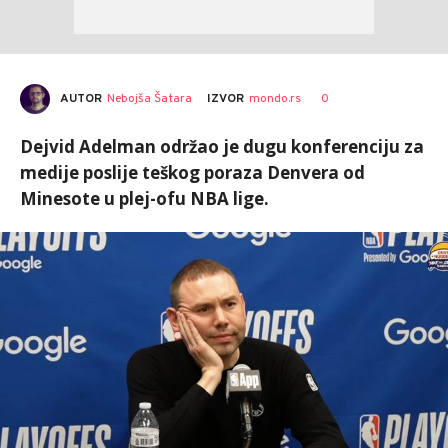
AUTOR
Nebojša Šatara
0
IZVOR
mondo.rs
Dejvid Adelman održao je dugu konferenciju za
medije poslije teškog poraza Denvera od
Minesote u plej-ofu NBA lige.