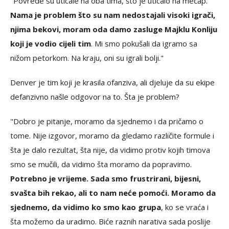
"Povrede su uticale na oba tima, što je uticalo na mečap.
Nama je problem što su nam nedostajali visoki igrači,
njima bekovi, moram oda damo zasluge Majklu Konliju
koji je vodio cijeli tim
. Mi smo pokušali da igramo sa
nižom petorkom. Na kraju, oni su igrali bolji."
Denver je tim koji je krasila ofanziva, ali djeluje da su ekipe
defanzivno našle odgovor na to. Šta je problem?
"Dobro je pitanje, moramo da sjednemo i da pričamo o
tome. Nije izgovor, moramo da gledamo različite formule i
šta je dalo rezultat, šta nije, da vidimo protiv kojih timova
smo se mučili, da vidimo šta moramo da popravimo.
Potrebno je vrijeme. Sada smo frustrirani, bijesni,
svašta bih rekao, ali to nam neće pomoći. Moramo da
sjednemo, da vidimo ko smo kao grupa
, ko se vraća i
šta možemo da uradimo. Biće raznih narativa sada poslije