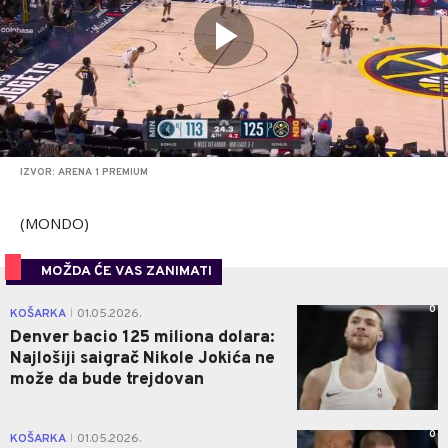
IZVOR: ARENA 1 PREMIUM
(MONDO)
MOŽDA ĆE VAS ZANIMATI
0
KOŠARKA
01.05.2026.
|
Denver bacio 125 miliona dolara:
Najlošiji saigrač Nikole Jokića ne
može da bude trejdovan
0
KOŠARKA
01.05.2026.
|