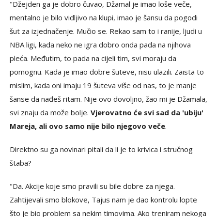
"Džejden ga je dobro čuvao, Džamal je imao loše veče,
mentalno je bilo vidljivo na klupi, imao je šansu da pogodi
šut za izjednačenje. Mučio se. Rekao sam to i ranije, ljudi u
NBA ligi, kada neko ne igra dobro onda pada na njihova
pleća. Međutim, to pada na cijeli tim, svi moraju da
pomognu. Kada je imao dobre šuteve, nisu ulazili. Zaista to
mislim, kada oni imaju 19 šuteva više od nas, to je manje
šanse da nađeš ritam. Nije ovo dovoljno, žao mi je Džamala,
svi znaju da može bolje.
Vjerovatno će svi sad da 'ubiju'
Mareja, ali ovo samo nije bilo njegovo veče
.
Direktno su ga novinari pitali da li je to krivica i stručnog
štaba?
"Da. Akcije koje smo pravili su bile dobre za njega.
Zahtijevali smo blokove, Tajus nam je dao kontrolu lopte
što je bio problem sa nekim timovima. Ako treniram nekoga