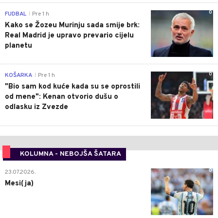
0
FUDBAL
Pre 1 h
|
Kako se Žozeu Murinju sada smije brk:
Real Madrid je upravo prevario cijelu
planetu
0
KOŠARKA
Pre 1 h
|
"Bio sam kod kuće kada su se oprostili
od mene": Kenan otvorio dušu o
odlasku iz Zvezde
KOLUMNA - NEBOJŠA ŠATARA
0
23.07.2026.
Mesi(ja)