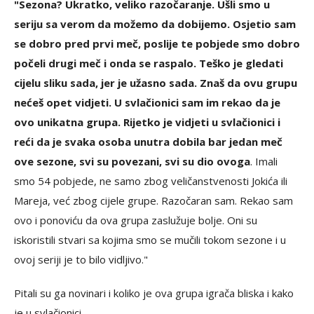
"Sezona? Ukratko, veliko razočaranje. Ušli smo u
seriju sa verom da možemo da dobijemo. Osjetio sam
se dobro pred prvi meč, poslije te pobjede smo dobro
počeli drugi meč i onda se raspalo. Teško je gledati
cijelu sliku sada, jer je užasno sada. Znaš da ovu grupu
nećeš opet vidjeti. U svlačionici sam im rekao da je
ovo unikatna grupa. Rijetko je vidjeti u svlačionici i
reći da je svaka osoba unutra dobila bar jedan meč
ove sezone, svi su povezani, svi su dio ovoga
. Imali
smo 54 pobjede, ne samo zbog veličanstvenosti Jokića ili
Mareja, već zbog cijele grupe. Razočaran sam. Rekao sam
ovo i ponoviću da ova grupa zaslužuje bolje. Oni su
iskoristili stvari sa kojima smo se mučili tokom sezone i u
ovoj seriji je to bilo vidljivo."
Pitali su ga novinari i koliko je ova grupa igrača bliska i kako
je u svlačionici.