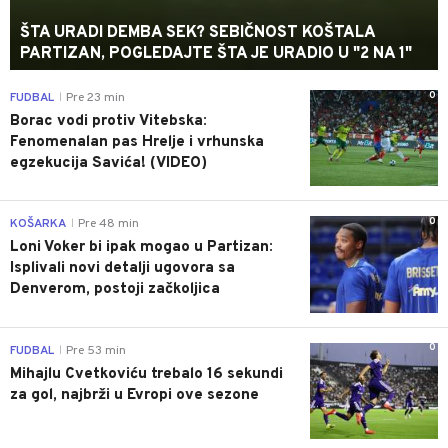
ŠTA URADI DEMBA SEK? SEBIČNOST KOŠTALA
PARTIZAN, POGLEDAJTE ŠTA JE URADIO U "2 NA 1"
0
FUDBAL
Pre 23 min
|
Borac vodi protiv Vitebska:
Fenomenalan pas Hrelje i vrhunska
egzekucija Savića! (VIDEO)
0
KOŠARKA
Pre 48 min
|
Loni Voker bi ipak mogao u Partizan:
Isplivali novi detalji ugovora sa
Denverom, postoji začkoljica
0
FUDBAL
Pre 53 min
|
Mihajlu Cvetkoviću trebalo 16 sekundi
za gol, najbrži u Evropi ove sezone