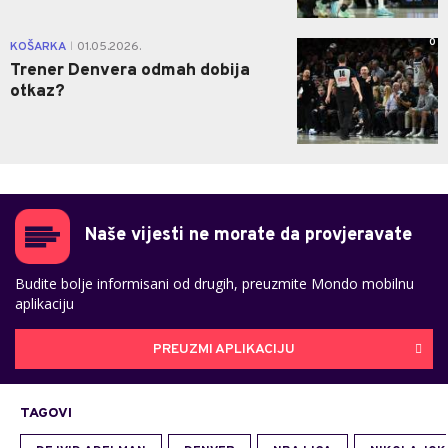
0
KOŠARKA
01.05.2026.
|
Trener Denvera odmah dobija
otkaz?
Naše vijesti ne morate da provjeravate
Budite bolje informisani od drugih, preuzmite Mondo mobilnu
aplikaciju
PREUZMI APLIKACIJU
TAGOVI