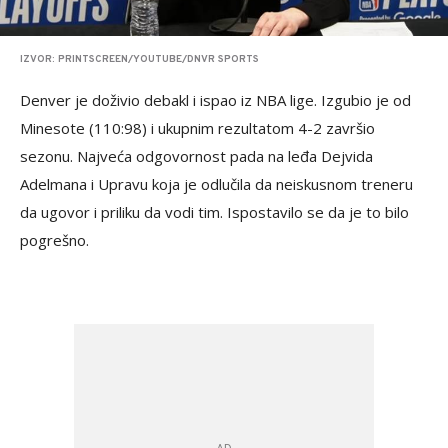
IZVOR: PRINTSCREEN/YOUTUBE/DNVR SPORTS
Denver je doživio debakl i ispao iz NBA lige. Izgubio je od
Minesote (110:98) i ukupnim rezultatom 4-2 završio
sezonu. Najveća odgovornost pada na leđa Dejvida
Adelmana i Upravu koja je odlučila da neiskusnom treneru
da ugovor i priliku da vodi tim. Ispostavilo se da je to bilo
pogrešno.