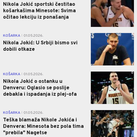
Nikola Jokić sportski čestitao
košarkašima Minesote: Svima
očitao lekciju iz ponašanja
0
KOŠARKA
01.05.2026.
|
Nikola Jokić: U Srbiji bismo svi
dobili otkaze
0
KOŠARKA
01.05.2026.
|
Nikola Jokić o ostanku u
Denveru: Oglasio se poslije
debakla i ispadanja iz plej-ofa
0
KOŠARKA
01.05.2026.
|
Teška blamaža Nikole Jokića i
Denvera: Minesota bez pola tima
"prebila" Nagetse