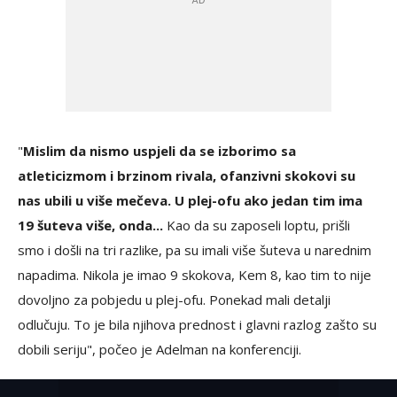
"
Mislim da nismo uspjeli da se izborimo sa
atleticizmom i brzinom rivala, ofanzivni skokovi su
nas ubili u više mečeva. U plej-ofu ako jedan tim ima
19 šuteva više, onda...
Kao da su zaposeli loptu, prišli
smo i došli na tri razlike, pa su imali više šuteva u narednim
napadima. Nikola je imao 9 skokova, Kem 8, kao tim to nije
dovoljno za pobjedu u plej-ofu. Ponekad mali detalji
odlučuju. To je bila njihova prednost i glavni razlog zašto su
dobili seriju", počeo je Adelman na konferenciji.