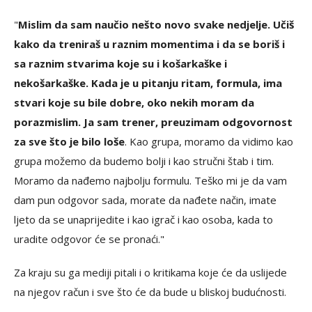
"
Mislim da sam naučio nešto novo svake nedjelje. Učiš
kako da treniraš u raznim momentima i da se boriš i
sa raznim stvarima koje su i košarkaške i
nekošarkaške. Kada je u pitanju ritam, formula, ima
stvari koje su bile dobre, oko nekih moram da
porazmislim. Ja sam trener, preuzimam odgovornost
za sve što je bilo loše
. Kao grupa, moramo da vidimo kao
grupa možemo da budemo bolji i kao stručni štab i tim.
Moramo da nađemo najbolju formulu. Teško mi je da vam
dam pun odgovor sada, morate da nađete način, imate
ljeto da se unaprijedite i kao igrač i kao osoba, kada to
uradite odgovor će se pronaći."
Za kraju su ga mediji pitali i o kritikama koje će da uslijede
na njegov račun i sve što će da bude u bliskoj budućnosti.