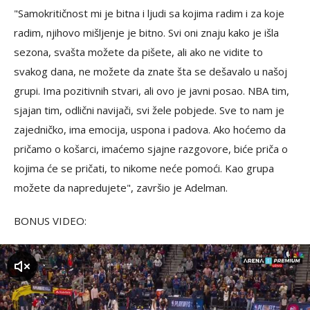
"Samokritičnost mi je bitna i ljudi sa kojima radim i za koje
radim, njihovo mišljenje je bitno. Svi oni znaju kako je išla
sezona, svašta možete da pišete, ali ako ne vidite to
svakog dana, ne možete da znate šta se dešavalo u našoj
grupi. Ima pozitivnih stvari, ali ovo je javni posao. NBA tim,
sjajan tim, odlični navijači, svi žele pobjede. Sve to nam je
zajedničko, ima emocija, uspona i padova. Ako hoćemo da
pričamo o košarci, imaćemo sjajne razgovore, biće priča o
kojima će se pričati, to nikome neće pomoći. Kao grupa
možete da napredujete", završio je Adelman.
BONUS VIDEO:
zvuk