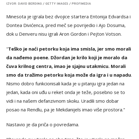
IZVOR: DAVID BERDING / GETTY IMAGES / PROFIMEDIA
Minesota je igrala bez dvojice startera Entonija Edvardsa i
Dontea Divićenca, pred meč se povrijedio i Ajo Dosuma,
dok u Denveru nisu igrali Aron Gordon i Pejton Votson.
"
Teško je naći petorku koja ima smisla, jer smo morali
da nađemo poene. Džordan je krilo koji je moralo da
čuva krilnog centra, imao je sjajnu utakmicu. Morali
smo da tražimo petorku koja može da igra i u napadu
.
Nismo dobro funkcionisali kada je u pitanju igra jedan na
jedan, kada oni uđu u reket onda je teže, posebno se to
vidi i na našem defanzivnom skoku. Uradili smo dobar
posao na Rendlu, pa je Mekdanijels imao više prostora."
Nastavio je da priča o povredama.