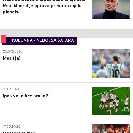
Real Madrid je upravo prevario cijelu
planetu
KOLUMNA - NEBOJŠA ŠATARA
0
23.07.2026.
Mesi(ja)
2
15.07.2026.
Ipak valja bez kralja?
0
17.05.2026.