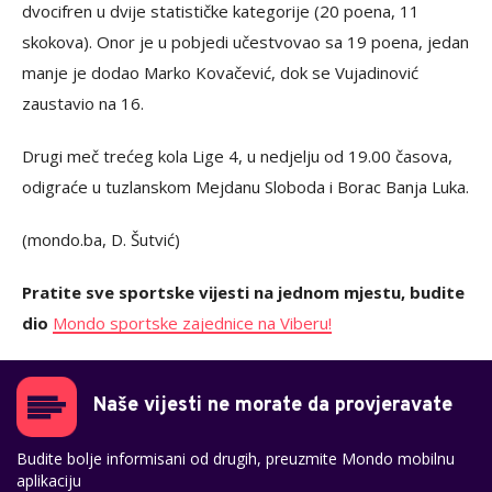
dvocifren u dvije statističke kategorije (20 poena, 11
skokova). Onor je u pobjedi učestvovao sa 19 poena, jedan
manje je dodao Marko Kovačević, dok se Vujadinović
zaustavio na 16.
Drugi meč trećeg kola Lige 4, u nedjelju od 19.00 časova,
odigraće u tuzlanskom Mejdanu Sloboda i Borac Banja Luka.
(mondo.ba, D. Šutvić)
Pratite sve sportske vijesti na jednom mjestu, budite
dio
Mondo sportske zajednice na Viberu!
Naše vijesti ne morate da provjeravate
Budite bolje informisani od drugih, preuzmite Mondo mobilnu
aplikaciju