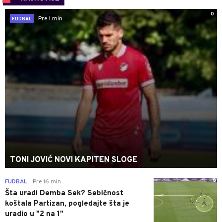
0
Pre 1 min
FUDBAL
TONI JOVIĆ NOVI KAPITEN SLOGE
0
FUDBAL
Pre 16 min
|
Šta uradi Demba Sek? Sebičnost
koštala Partizan, pogledajte šta je
uradio u "2 na 1"