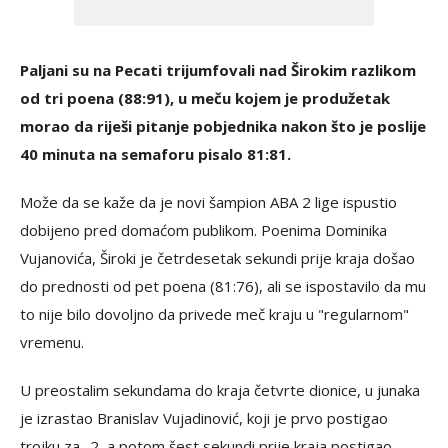
Paljani su na Pecati trijumfovali nad Širokim razlikom
od tri poena (88:91), u meču kojem je produžetak
morao da riješi pitanje pobjednika nakon što je poslije
40 minuta na semaforu pisalo 81:81.
Može da se kaže da je novi šampion ABA 2 lige ispustio
dobijeno pred domaćom publikom. Poenima Dominika
Vujanovića, Široki je četrdesetak sekundi prije kraja došao
do prednosti od pet poena (81:76), ali se ispostavilo da mu
to nije bilo dovoljno da privede meč kraju u "regularnom"
vremenu.
U preostalim sekundama do kraja četvrte dionice, u junaka
je izrastao Branislav Vujadinović, koji je prvo postigao
trojku za -2, a potom šest sekundi prije kraja postigao