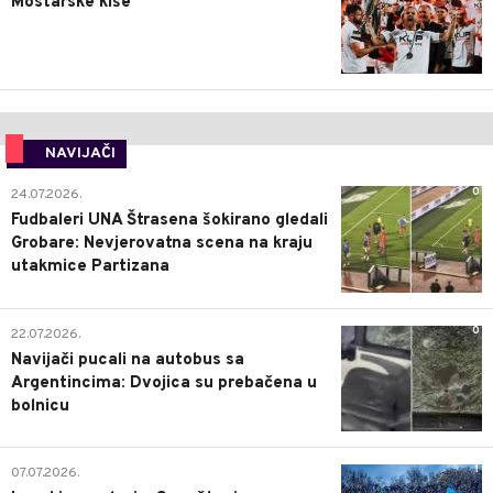
Mostarske kiše
NAVIJAČI
0
24.07.2026.
Fudbaleri UNA Štrasena šokirano gledali
Grobare: Nevjerovatna scena na kraju
utakmice Partizana
0
22.07.2026.
Navijači pucali na autobus sa
Argentincima: Dvojica su prebačena u
bolnicu
1
07.07.2026.