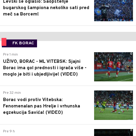
Levski se oglasio: Saopštenje
bugarskog šampiona nekoliko sati pred
meč sa Borcem!
FK BORAC
0
Pre 1 min
UŽIVO, BORAC - ML VITEBSK: Sjajni
Borac ima gol prednosti i igrača više -
moglo je biti i ubjedljivije! (VIDEO)
0
Pre 32 min
Borac vodi protiv Vitebska:
Fenomenalan pas Hrelje i vrhunska
egzekucija Savića! (VIDEO)
0
Pre 9 h