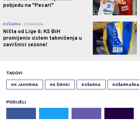
pobjedu na "Pecari"
0
KOŠARKA
21.04.2026.
|
Ništa od Lige 6: KS BiH
promijenio sistem takmičenja u
završnici sezone!
TAGOVI
KK JAHORINA
KK ŠIROKI
KOŠARKA
KOŠARKAŠKA 
PODIJELI