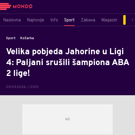
Naslovna
Najnovije
Info
Sport
Zabava
Magazin
M
Sport
Košarka
Velika pobjeda Jahorine u Ligi
4: Paljani srušili šampiona ABA
2 lige!
09.05.2026. / 21:25