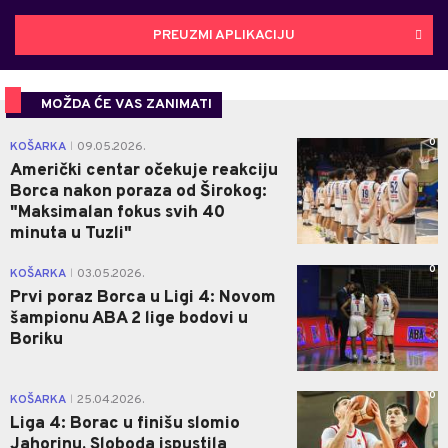
PREUZMI APLIKACIJU
MOŽDA ĆE VAS ZANIMATI
0
KOŠARKA
09.05.2026.
|
Američki centar očekuje reakciju
Borca nakon poraza od Širokog:
"Maksimalan fokus svih 40
minuta u Tuzli"
0
KOŠARKA
03.05.2026.
|
Prvi poraz Borca u Ligi 4: Novom
šampionu ABA 2 lige bodovi u
Boriku
0
KOŠARKA
25.04.2026.
|
Liga 4: Borac u finišu slomio
Jahorinu, Sloboda ispustila