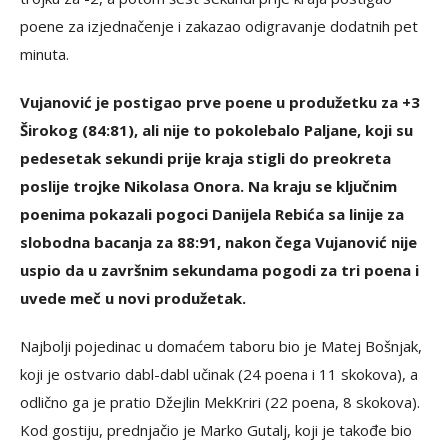
poene za izjednačenje i zakazao odigravanje dodatnih pet
minuta.
Vujanović je postigao prve poene u produžetku za +3
Širokog (84:81), ali nije to pokolebalo Paljane, koji su
pedesetak sekundi prije kraja stigli do preokreta
poslije trojke Nikolasa Onora. Na kraju se ključnim
poenima pokazali pogoci Danijela Rebića sa linije za
slobodna bacanja za 88:91, nakon čega Vujanović nije
uspio da u završnim sekundama pogodi za tri poena i
uvede meč u novi produžetak.
Najbolji pojedinac u domaćem taboru bio je Matej Bošnjak,
koji je ostvario dabl-dabl učinak (24 poena i 11 skokova), a
odlično ga je pratio Džejlin MekKriri (22 poena, 8 skokova).
Kod gostiju, prednjačio je Marko Gutalj, koji je takođe bio