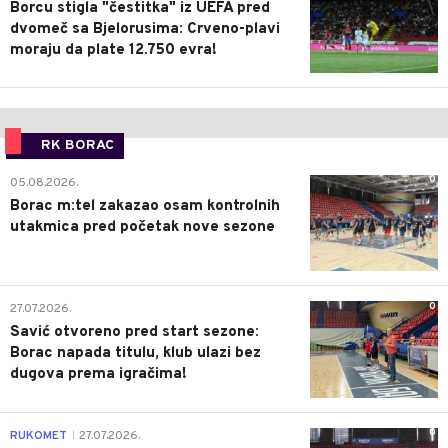
Borcu stigla "čestitka" iz UEFA pred
dvomeč sa Bjelorusima: Crveno-plavi
moraju da plate 12.750 evra!
RK BORAC
0
05.08.2026.
Borac m:tel zakazao osam kontrolnih
utakmica pred početak nove sezone
0
27.07.2026.
Savić otvoreno pred start sezone:
Borac napada titulu, klub ulazi bez
dugova prema igračima!
0
RUKOMET
27.07.2026.
|