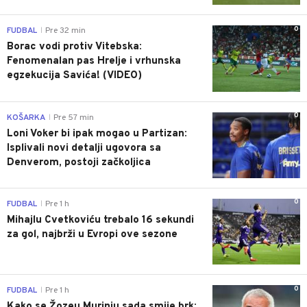
0
FUDBAL
Pre 32 min
|
Borac vodi protiv Vitebska:
Fenomenalan pas Hrelje i vrhunska
egzekucija Savića! (VIDEO)
0
KOŠARKA
Pre 57 min
|
Loni Voker bi ipak mogao u Partizan:
Isplivali novi detalji ugovora sa
Denverom, postoji začkoljica
0
FUDBAL
Pre 1 h
|
Mihajlu Cvetkoviću trebalo 16 sekundi
za gol, najbrži u Evropi ove sezone
0
FUDBAL
Pre 1 h
|
Kako se Žozeu Murinju sada smije brk: