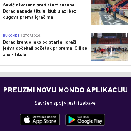
Savić otvoreno pred start sezone:
Borac napada titulu, klub ulazi bez
dugova prema igračima!
0
RUKOMET
27.07.2026.
|
Borac krenuo jako od starta, igrači
jedva dočekali početak priprema: Cilj se
zna - titula!
PREUZMI NOVU MONDO APLIKACIJU
Savršen spoj vijesti i zabave.