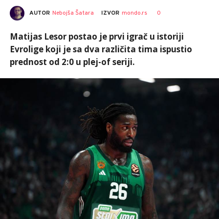
AUTOR
Nebojša Šatara
0
IZVOR
mondo.rs
Matijas Lesor postao je prvi igrač u istoriji
Evrolige koji je sa dva različita tima ispustio
prednost od 2:0 u plej-of seriji.