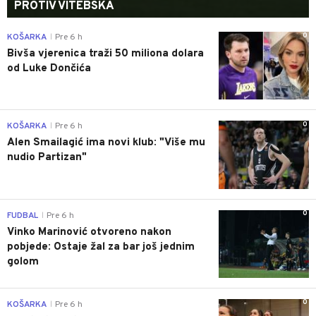
PROTIV VITEBSKA
0
KOŠARKA
Pre 6 h
|
Bivša vjerenica traži 50 miliona dolara
od Luke Dončića
0
KOŠARKA
Pre 6 h
|
Alen Smailagić ima novi klub: "Više mu
nudio Partizan"
0
FUDBAL
Pre 6 h
|
Vinko Marinović otvoreno nakon
pobjede: Ostaje žal za bar još jednim
golom
0
KOŠARKA
Pre 6 h
|