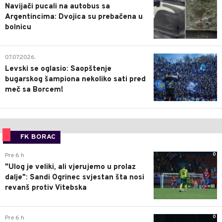
Navijači pucali na autobus sa
Argentincima: Dvojica su prebačena u
bolnicu
1
07.07.2026.
Levski se oglasio: Saopštenje
bugarskog šampiona nekoliko sati pred
meč sa Borcem!
FK BORAC
0
Pre 6 h
"Ulog je veliki, ali vjerujemo u prolaz
dalje": Sandi Ogrinec svjestan šta nosi
revanš protiv Vitebska
0
Pre 6 h