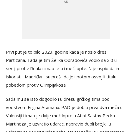
Prvi put je to bilo 2023. godine kada je nosio dres
Partizana. Tada je tim Željka Obradovića vodio sa 2:0 u
seriji protiv Reala i imao je tri meč lopte. Nije uspio da ih
iskoristi i Madriđani su prošli dalje i potom osvojili titulu
pobedom protiv Olimpijakosa.
Sada mu se isto dogodilo i u dresu grčkog tima pod
vođstvom Ergina Atamana. PAO je dobio prva dva meča u
Valensiji i imao je dvije meč lopte u Atini. Sastav Pedra
Martineza je uzvratio udarac, napravio dupli brejk i u