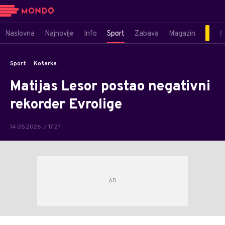
Naslovna
Najnovije
Info
Sport
Zabava
Magazin
M
Sport
Košarka
Matijas Lesor postao negativni
rekorder Evrolige
14.05.2026. / 17:27