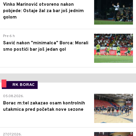
Vinko Marinović otvoreno nakon
pobjede: Ostaje žal za bar još jednim
golom
0
Pre 6 h
Savić nakon "minimalca" Borca: Morali
smo postići bar još jedan gol
RK BORAC
0
05.08.2026.
Borac m:tel zakazao osam kontrolnih
utakmica pred početak nove sezone
0
27.07.2026.