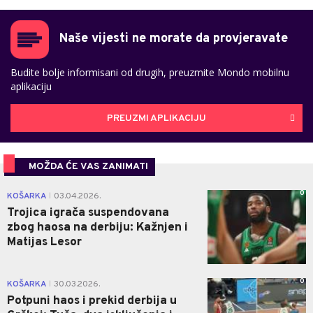
Naše vijesti ne morate da provjeravate
Budite bolje informisani od drugih, preuzmite Mondo mobilnu
aplikaciju
PREUZMI APLIKACIJU
MOŽDA ĆE VAS ZANIMATI
0
KOŠARKA
03.04.2026.
|
Trojica igrača suspendovana
zbog haosa na derbiju: Kažnjen i
Matijas Lesor
0
KOŠARKA
30.03.2026.
|
Potpuni haos i prekid derbija u