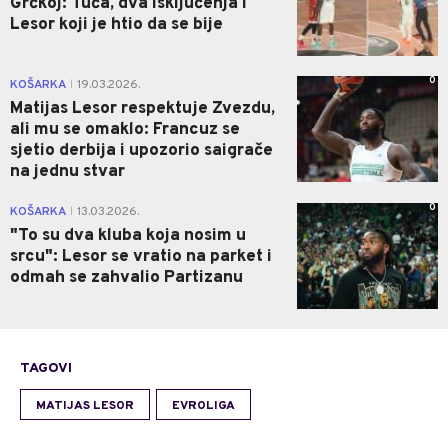
Grčkoj: Tuča, dva isključenja i
Lesor koji je htio da se bije
0
KOŠARKA
19.03.2026.
|
Matijas Lesor respektuje Zvezdu,
ali mu se omaklo: Francuz se
sjetio derbija i upozorio saigrače
na jednu stvar
0
KOŠARKA
13.03.2026.
|
"To su dva kluba koja nosim u
srcu": Lesor se vratio na parket i
odmah se zahvalio Partizanu
TAGOVI
MATIJAS LESOR
EVROLIGA