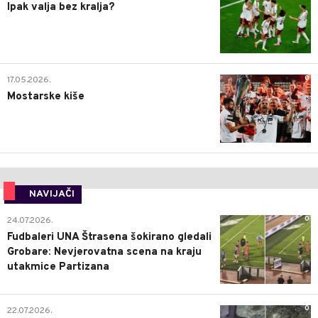
Ipak valja bez kralja?
0
17.05.2026.
Mostarske kiše
NAVIJAČI
0
24.07.2026.
Fudbaleri UNA Štrasena šokirano gledali
Grobare: Nevjerovatna scena na kraju
utakmice Partizana
0
22.07.2026.