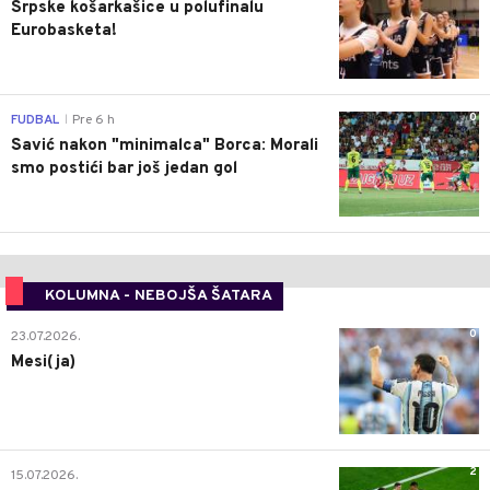
Srpske košarkašice u polufinalu
Eurobasketa!
0
FUDBAL
Pre 6 h
|
Savić nakon "minimalca" Borca: Morali
smo postići bar još jedan gol
KOLUMNA - NEBOJŠA ŠATARA
0
23.07.2026.
Mesi(ja)
2
15.07.2026.