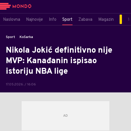
Naslovna
Najnovije
Info
Sport
Zabava
Magazin
M
Sport
Košarka
Nikola Jokić definitivno nije
MVP: Kanađanin ispisao
istoriju NBA lige
17.05.2026. / 16:06