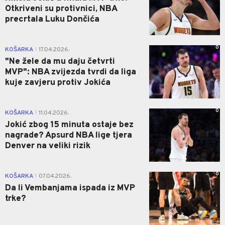
Otkriveni su protivnici, NBA
precrtala Luku Dončića
0
KOŠARKA
17.04.2026.
|
"Ne žele da mu daju četvrti
MVP": NBA zvijezda tvrdi da liga
kuje zavjeru protiv Jokića
0
KOŠARKA
11.04.2026.
|
Jokić zbog 15 minuta ostaje bez
nagrade? Apsurd NBA lige tjera
Denver na veliki rizik
0
KOŠARKA
07.04.2026.
|
Da li Vembanjama ispada iz MVP
trke?