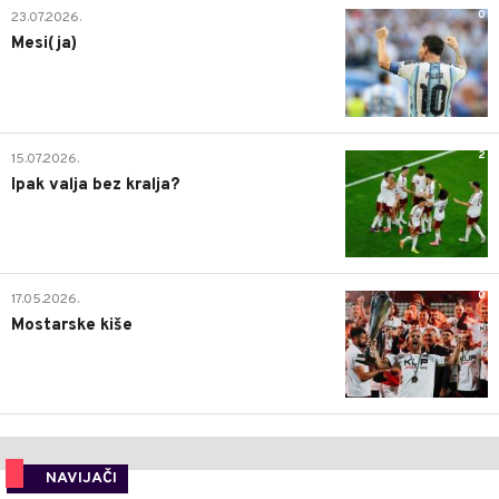
0
23.07.2026.
Mesi(ja)
2
15.07.2026.
Ipak valja bez kralja?
0
17.05.2026.
Mostarske kiše
NAVIJAČI