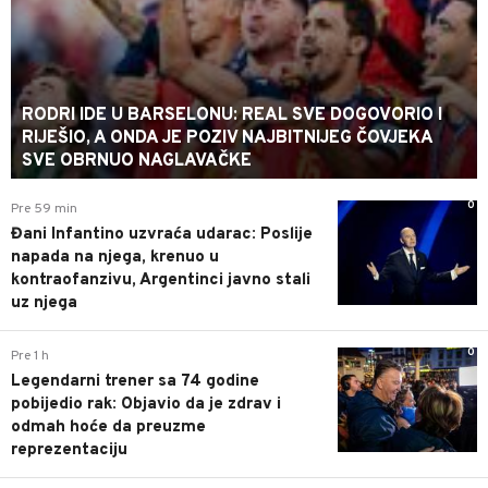
RODRI IDE U BARSELONU: REAL SVE DOGOVORIO I
RIJEŠIO, A ONDA JE POZIV NAJBITNIJEG ČOVJEKA
SVE OBRNUO NAGLAVAČKE
0
Pre 59 min
Đani Infantino uzvraća udarac: Poslije
napada na njega, krenuo u
kontraofanzivu, Argentinci javno stali
uz njega
0
Pre 1 h
Legendarni trener sa 74 godine
pobijedio rak: Objavio da je zdrav i
odmah hoće da preuzme
reprezentaciju