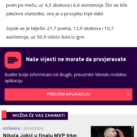
poen po meču, uz 4,3 skokova i 6,6 asistencija. Što se tiče
Jokićeve statistike, ona je u prosjeku tripl-dabl.
Srpski as je bilježio 27,7 poena, 12,9 skokova i 10,7
asistencija, uz 56,9 odsto šuta iz igre.
Naše vijesti ne morate da provjeravate
Budite bolje informisani od drugih, preuzmite Mondo mobilnu
aplikaciju
PREUZMI APLIKACIJU
MOŽDA ĆE VAS ZANIMATI
0
KOŠARKA
20.04.2026.
|
Nikola Jokić u finalu MVP trke: