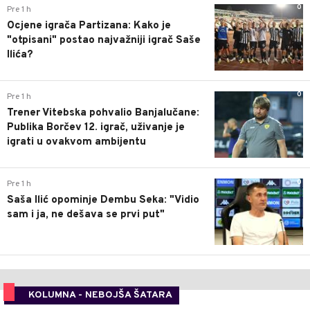
0
Pre 1 h
Ocjene igrača Partizana: Kako je
"otpisani" postao najvažniji igrač Saše
Ilića?
0
Pre 1 h
Trener Vitebska pohvalio Banjalučane:
Publika Borčev 12. igrač, uživanje je
igrati u ovakvom ambijentu
0
Pre 1 h
Saša Ilić opominje Dembu Seka: "Vidio
sam i ja, ne dešava se prvi put"
KOLUMNA - NEBOJŠA ŠATARA