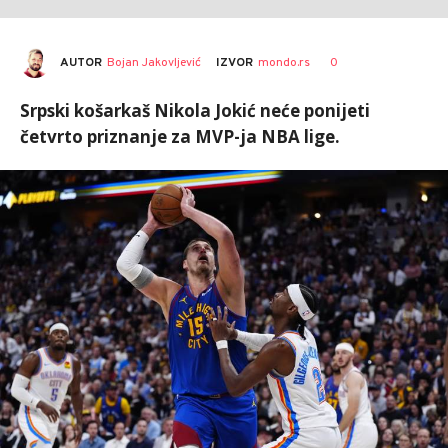
AUTOR
Bojan Jakovljević
0
IZVOR
mondo.rs
Srpski košarkaš Nikola Jokić neće ponijeti
četvrto priznanje za MVP-ja NBA lige.