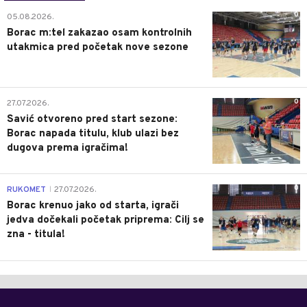
0
05.08.2026.
Borac m:tel zakazao osam kontrolnih
utakmica pred početak nove sezone
0
27.07.2026.
Savić otvoreno pred start sezone:
Borac napada titulu, klub ulazi bez
dugova prema igračima!
0
RUKOMET
27.07.2026.
|
Borac krenuo jako od starta, igrači
jedva dočekali početak priprema: Cilj se
zna - titula!