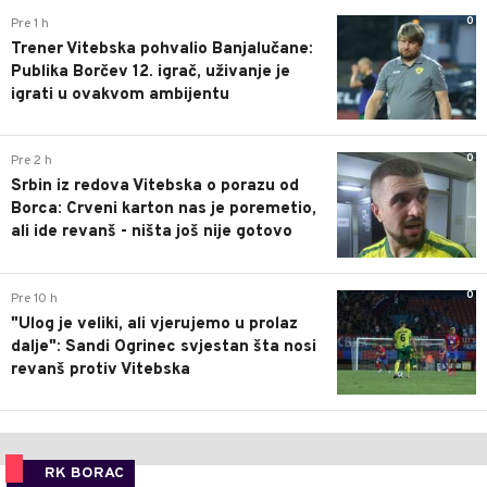
0
Pre 1 h
Trener Vitebska pohvalio Banjalučane:
Publika Borčev 12. igrač, uživanje je
igrati u ovakvom ambijentu
0
Pre 2 h
Srbin iz redova Vitebska o porazu od
Borca: Crveni karton nas je poremetio,
ali ide revanš - ništa još nije gotovo
0
Pre 10 h
"Ulog je veliki, ali vjerujemo u prolaz
dalje": Sandi Ogrinec svjestan šta nosi
revanš protiv Vitebska
RK BORAC