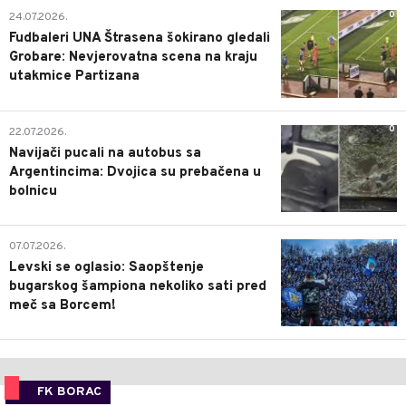
0
24.07.2026.
Fudbaleri UNA Štrasena šokirano gledali
Grobare: Nevjerovatna scena na kraju
utakmice Partizana
0
22.07.2026.
Navijači pucali na autobus sa
Argentincima: Dvojica su prebačena u
bolnicu
1
07.07.2026.
Levski se oglasio: Saopštenje
bugarskog šampiona nekoliko sati pred
meč sa Borcem!
FK BORAC