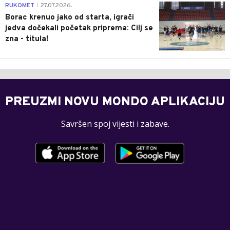
0
RUKOMET
27.07.2026.
|
Borac krenuo jako od starta, igrači
jedva dočekali početak priprema: Cilj se
zna - titula!
PREUZMI NOVU MONDO APLIKACIJU
Savršen spoj vijesti i zabave.