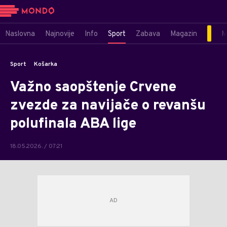
Naslovna
Najnovije
Info
Sport
Zabava
Magazin
M
Sport
Košarka
Važno saopštenje Crvene
zvezde za navijače o revanšu
polufinala ABA lige
18.05.2026. / 07:21