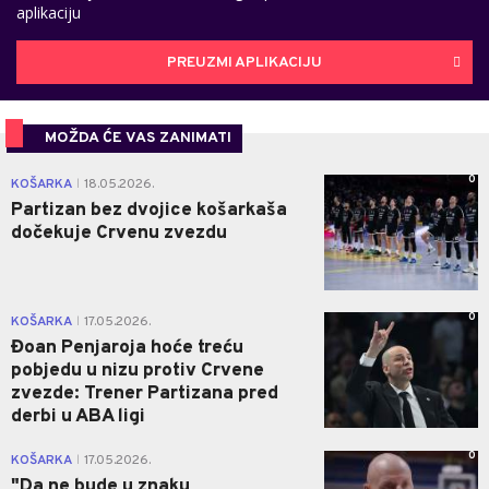
aplikaciju
PREUZMI APLIKACIJU
MOŽDA ĆE VAS ZANIMATI
0
KOŠARKA
18.05.2026.
|
Partizan bez dvojice košarkaša
dočekuje Crvenu zvezdu
0
KOŠARKA
17.05.2026.
|
Đoan Penjaroja hoće treću
pobjedu u nizu protiv Crvene
zvezde: Trener Partizana pred
derbi u ABA ligi
0
KOŠARKA
17.05.2026.
|
"Da ne bude u znaku