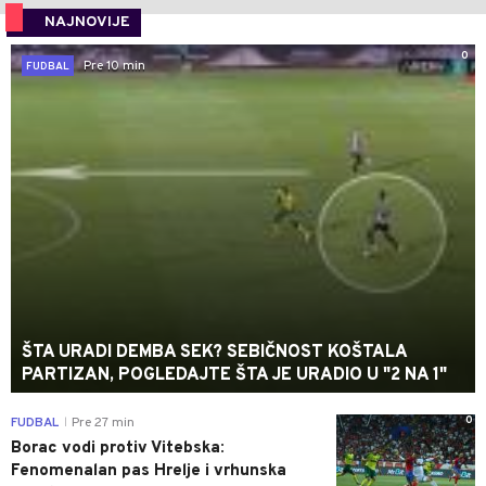
NAJNOVIJE
0
Pre 10 min
FUDBAL
ŠTA URADI DEMBA SEK? SEBIČNOST KOŠTALA
PARTIZAN, POGLEDAJTE ŠTA JE URADIO U "2 NA 1"
0
FUDBAL
Pre 27 min
|
Borac vodi protiv Vitebska:
Fenomenalan pas Hrelje i vrhunska