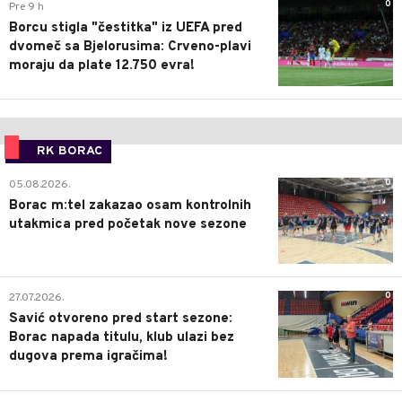
0
Pre 9 h
Borcu stigla "čestitka" iz UEFA pred
dvomeč sa Bjelorusima: Crveno-plavi
moraju da plate 12.750 evra!
RK BORAC
0
05.08.2026.
Borac m:tel zakazao osam kontrolnih
utakmica pred početak nove sezone
0
27.07.2026.
Savić otvoreno pred start sezone:
Borac napada titulu, klub ulazi bez
dugova prema igračima!