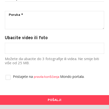
Ubacite video ili foto
Možete da ubacite do 3 fotografije ili videa. Ne smije biti
više od 25 MB.
Pristajete na
Mondo portala.
pravila korišćenja
POŠALJI