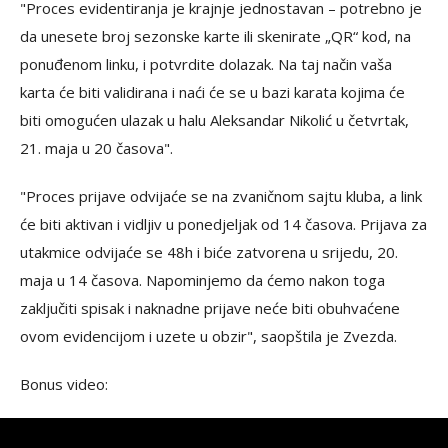
"Proces evidentiranja je krajnje jednostavan – potrebno je
da unesete broj sezonske karte ili skenirate „QR“ kod, na
ponuđenom linku, i potvrdite dolazak. Na taj način vaša
karta će biti validirana i naći će se u bazi karata kojima će
biti omogućen ulazak u halu Aleksandar Nikolić u četvrtak,
21. maja u 20 časova".
"Proces prijave odvijaće se na zvaničnom sajtu kluba, a link
će biti aktivan i vidljiv u ponedjeljak od 14 časova. Prijava za
utakmice odvijaće se 48h i biće zatvorena u srijedu, 20.
maja u 14 časova. Napominjemo da ćemo nakon toga
zaključiti spisak i naknadne prijave neće biti obuhvaćene
ovom evidencijom i uzete u obzir", saopštila je Zvezda.
Bonus video: