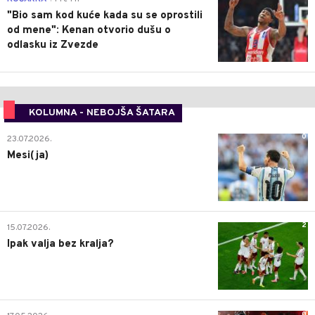
"Bio sam kod kuće kada su se oprostili
od mene": Kenan otvorio dušu o
odlasku iz Zvezde
KOLUMNA - NEBOJŠA ŠATARA
0
23.07.2026.
Mesi(ja)
2
15.07.2026.
Ipak valja bez kralja?
0