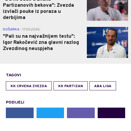
Partizanovih bekova": Zvezda
izvlači pouke iz poraza u
derbijima
0
KOŠARKA
17.05.2026.
|
"Pali su na najvažnijem testu":
Igor Rakočević zna glavni razlog
Zvezdinog neuspjeha
TAGOVI
KK CRVENA ZVEZDA
KK PARTIZAN
ABA LIGA
PODIJELI