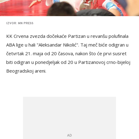
IZVOR: MN PRESS
KK Crvena zvezda dočekaće Partizan u revanšu polufinala
ABA lige u hali "Aleksandar Nikolić". Taj meč biće odigran u
četvrtak 21. maja od 20 časova, nakon što će prvi susret
biti odigran u ponedjeljak od 20 u Partizanovoj crno-bijeloj
Beogradskoj areni.