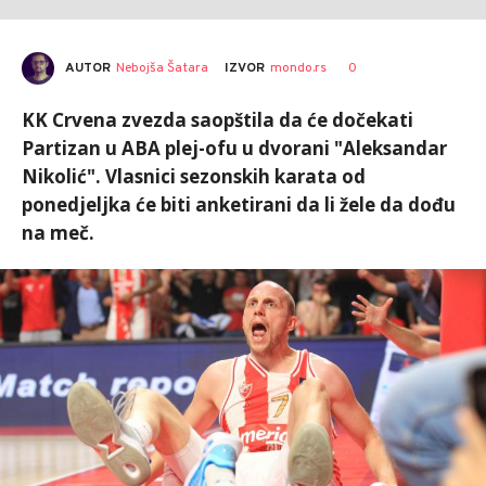
AUTOR
Nebojša Šatara
0
IZVOR
mondo.rs
KK Crvena zvezda saopštila da će dočekati
Partizan u ABA plej-ofu u dvorani "Aleksandar
Nikolić". Vlasnici sezonskih karata od
ponedjeljka će biti anketirani da li žele da dođu
na meč.