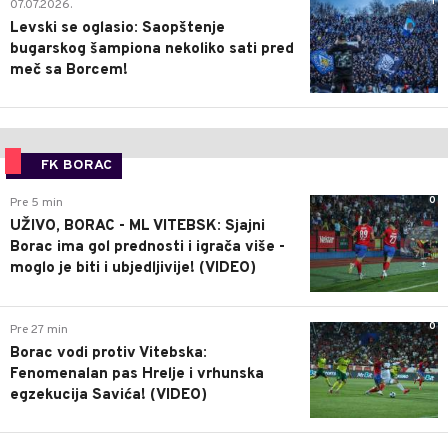
1
07.07.2026.
Levski se oglasio: Saopštenje
bugarskog šampiona nekoliko sati pred
meč sa Borcem!
FK BORAC
0
Pre 5 min
UŽIVO, BORAC - ML VITEBSK: Sjajni
Borac ima gol prednosti i igrača više -
moglo je biti i ubjedljivije! (VIDEO)
0
Pre 27 min
Borac vodi protiv Vitebska:
Fenomenalan pas Hrelje i vrhunska
egzekucija Savića! (VIDEO)