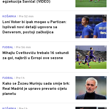
egzekucija Savića! (VIDEO)
0
KOŠARKA
Pre 52 min
|
Loni Voker bi ipak mogao u Partizan:
Isplivali novi detalji ugovora sa
Denverom, postoji začkoljica
0
FUDBAL
Pre 56 min
|
Mihajlu Cvetkoviću trebalo 16 sekundi
za gol, najbrži u Evropi ove sezone
0
FUDBAL
Pre 1 h
|
Kako se Žozeu Murinju sada smije brk:
Real Madrid je upravo prevario cijelu
planetu
0
KOŠARKA
Pre 1 h
|