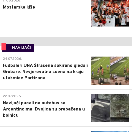
17.05.2026.
Mostarske kiše
NAVIJAČI
0
24.07.2026.
Fudbaleri UNA Štrasena šokirano gledali
Grobare: Nevjerovatna scena na kraju
utakmice Partizana
0
22.07.2026.
Navijači pucali na autobus sa
Argentincima: Dvojica su prebačena u
bolnicu