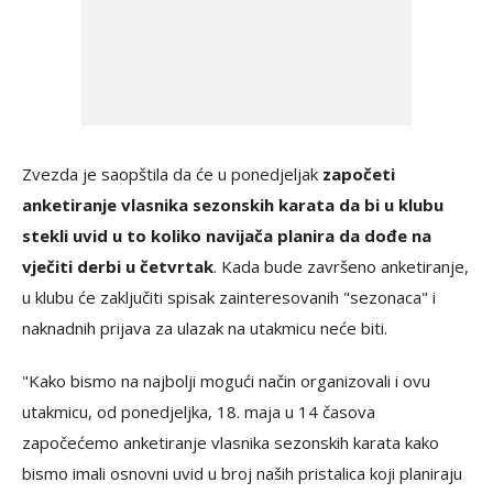
Zvezda je saopštila da će u ponedjeljak
započeti
anketiranje vlasnika sezonskih karata da bi u klubu
stekli uvid u to koliko navijača planira da dođe na
vječiti derbi u četvrtak
. Kada bude završeno anketiranje,
u klubu će zaključiti spisak zainteresovanih "sezonaca" i
naknadnih prijava za ulazak na utakmicu neće biti.
"Kako bismo na najbolji mogući način organizovali i ovu
utakmicu, od ponedjeljka, 18. maja u 14 časova
započećemo anketiranje vlasnika sezonskih karata kako
bismo imali osnovni uvid u broj naših pristalica koji planiraju