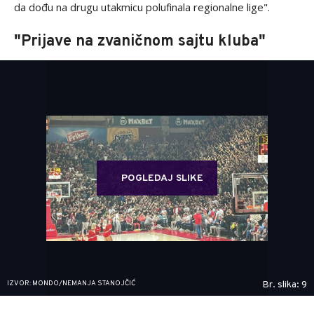
da dođu na drugu utakmicu polufinala regionalne lige".
"Prijave na zvaničnom sajtu kluba"
POGLEDAJ SLIKE
IZVOR: MONDO/NEMANJA STANOJČIĆ
Br. slika: 9