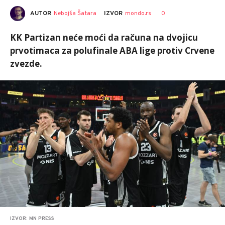
AUTOR
Nebojša Šatara
0
IZVOR
mondo.rs
KK Partizan neće moći da računa na dvojicu
prvotimaca za polufinale ABA lige protiv Crvene
zvezde.
IZVOR: MN PRESS