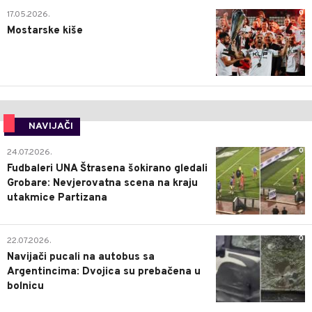
0
17.05.2026.
Mostarske kiše
NAVIJAČI
0
24.07.2026.
Fudbaleri UNA Štrasena šokirano gledali
Grobare: Nevjerovatna scena na kraju
utakmice Partizana
0
22.07.2026.
Navijači pucali na autobus sa
Argentincima: Dvojica su prebačena u
bolnicu