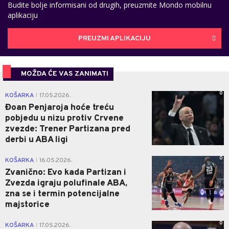
Budite bolje informisani od drugih, preuzmite Mondo mobilnu
aplikaciju
PREUZMI APLIKACIJU
MOŽDA ĆE VAS ZANIMATI
0
KOŠARKA
17.05.2026.
|
Đoan Penjaroja hoće treću
pobjedu u nizu protiv Crvene
zvezde: Trener Partizana pred
derbi u ABA ligi
0
KOŠARKA
16.05.2026.
|
Zvanično: Evo kada Partizan i
Zvezda igraju polufinale ABA,
zna se i termin potencijalne
majstorice
0
KOŠARKA
17.05.2026.
|