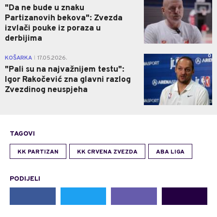
"Da ne bude u znaku
Partizanovih bekova": Zvezda
izvlači pouke iz poraza u
derbijima
0
KOŠARKA
17.05.2026.
|
"Pali su na najvažnijem testu":
Igor Rakočević zna glavni razlog
Zvezdinog neuspjeha
TAGOVI
KK PARTIZAN
KK CRVENA ZVEZDA
ABA LIGA
PODIJELI