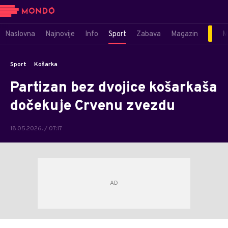
Naslovna
Najnovije
Info
Sport
Zabava
Magazin
M
Sport
Košarka
Partizan bez dvojice košarkaša
dočekuje Crvenu zvezdu
18.05.2026. / 07:17