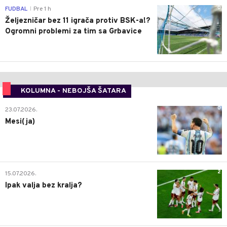
0
FUDBAL
Pre 1 h
|
Željezničar bez 11 igrača protiv BSK-a!?
Ogromni problemi za tim sa Grbavice
KOLUMNA - NEBOJŠA ŠATARA
0
23.07.2026.
Mesi(ja)
2
15.07.2026.
Ipak valja bez kralja?