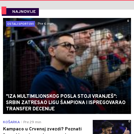
NAJNOVIJE
0
Pre 6 min
OSTALI SPORTOVI
"IZA MULTIMILIONSKOG POSLA STOJI VRANJEŠ":
SRBIN ZATRESAO LIGU ŠAMPIONA I ISPREGOVARAO
TRANSFER DECENIJE
0
KOŠARKA
Pre 29 min
|
Kampaco u Crvenoj zvezdi? Poznati