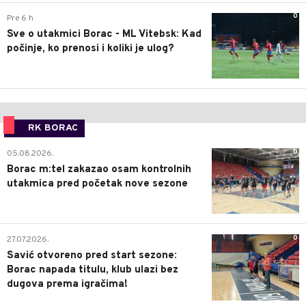
0
Pre 6 h
Sve o utakmici Borac - ML Vitebsk: Kad
počinje, ko prenosi i koliki je ulog?
RK BORAC
0
05.08.2026.
Borac m:tel zakazao osam kontrolnih
utakmica pred početak nove sezone
0
27.07.2026.
Savić otvoreno pred start sezone:
Borac napada titulu, klub ulazi bez
dugova prema igračima!