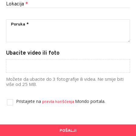
Lokacija
*
Ubacite video ili foto
Možete da ubacite do 3 fotografije ili videa. Ne smije biti
više od 25 MB.
Pristajete na
Mondo portala.
pravila korišćenja
POŠALJI