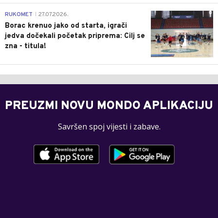
0
RUKOMET
27.07.2026.
|
Borac krenuo jako od starta, igrači
jedva dočekali početak priprema: Cilj se
zna - titula!
PREUZMI NOVU MONDO APLIKACIJU
Savršen spoj vijesti i zabave.