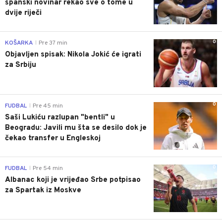
španski novinar rekao sve o tome u
dvije riječi
0
KOŠARKA
Pre 37 min
|
Objavljen spisak: Nikola Jokić će igrati
za Srbiju
0
FUDBAL
Pre 45 min
|
Saši Lukiću razlupan "bentli" u
Beogradu: Javili mu šta se desilo dok je
čekao transfer u Engleskoj
0
FUDBAL
Pre 54 min
|
Albanac koji je vrijeđao Srbe potpisao
za Spartak iz Moskve