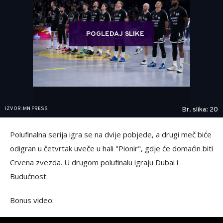
POGLEDAJ SLIKE
IZVOR: MN PRESS
Br. slika: 20
Polufinalna serija igra se na dvije pobjede, a drugi meč biće
odigran u četvrtak uveče u hali "Pionir", gdje će domaćin biti
Crvena zvezda. U drugom polufinalu igraju Dubai i
Budućnost.
Bonus video: