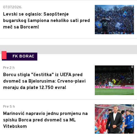
1
07.07.2026.
Levski se oglasio: Saopštenje
bugarskog šampiona nekoliko sati pred
meč sa Borcem!
FK BORAC
0
Pre 2 h
Borcu stigla "čestitka" iz UEFA pred
dvomeč sa Bjelorusima: Crveno-plavi
moraju da plate 12.750 evra!
0
Pre 5 h
Marinović napravio jednu promjenu na
spisku Borca pred dvomeč sa ML
Vitebskom