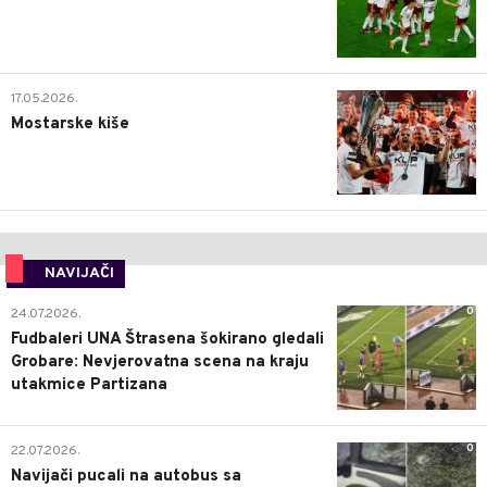
0
17.05.2026.
Mostarske kiše
NAVIJAČI
0
24.07.2026.
Fudbaleri UNA Štrasena šokirano gledali
Grobare: Nevjerovatna scena na kraju
utakmice Partizana
0
22.07.2026.
Navijači pucali na autobus sa