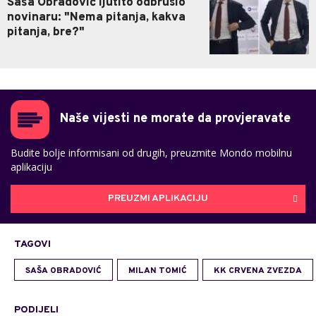
Saša Obradović ljutito odbrusio
novinaru: "Nema pitanja, kakva
pitanja, bre?"
Naše vijesti ne morate da provjeravate
Budite bolje informisani od drugih, preuzmite Mondo mobilnu
aplikaciju
PREUZMI APLIKACIJU
TAGOVI
SAŠA OBRADOVIĆ
MILAN TOMIĆ
KK CRVENA ZVEZDA
PODIJELI