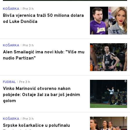
0
KOŠARKA
Pre 3 h
|
Bivša vjerenica traži 50 miliona dolara
od Luke Dončića
0
KOŠARKA
Pre 3 h
|
Alen Smailagić ima novi klub: "Više mu
nudio Partizan"
0
FUDBAL
Pre 3 h
|
Vinko Marinović otvoreno nakon
pobjede: Ostaje žal za bar još jednim
golom
0
KOŠARKA
Pre 3 h
|
Srpske košarkašice u polufinalu