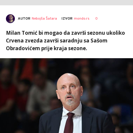
AUTOR
Nebojša Šatara
0
IZVOR
mondo.rs
Milan Tomić bi mogao da završi sezonu ukoliko
Crvena zvezda završi saradnju sa Sašom
Obradovićem prije kraja sezone.