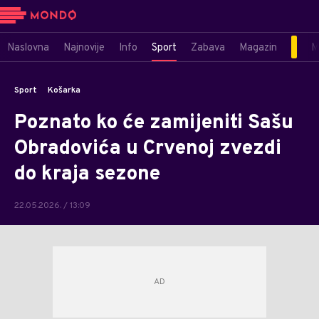
Naslovna
Najnovije
Info
Sport
Zabava
Magazin
M
Sport
Košarka
Poznato ko će zamijeniti Sašu
Obradovića u Crvenoj zvezdi
do kraja sezone
22.05.2026. / 13:09