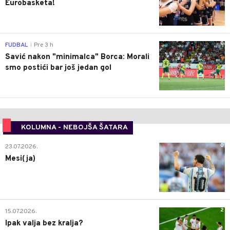
Eurobasketa!
0
FUDBAL
Pre 3 h
|
Savić nakon "minimalca" Borca: Morali
smo postići bar još jedan gol
KOLUMNA - NEBOJŠA ŠATARA
0
23.07.2026.
Mesi(ja)
2
15.07.2026.
Ipak valja bez kralja?