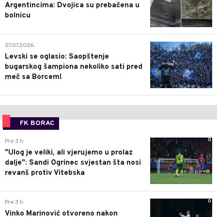
Argentincima: Dvojica su prebačena u
bolnicu
1
07.07.2026.
Levski se oglasio: Saopštenje
bugarskog šampiona nekoliko sati pred
meč sa Borcem!
FK BORAC
0
Pre 3 h
"Ulog je veliki, ali vjerujemo u prolaz
dalje": Sandi Ogrinec svjestan šta nosi
revanš protiv Vitebska
0
Pre 3 h
Vinko Marinović otvoreno nakon