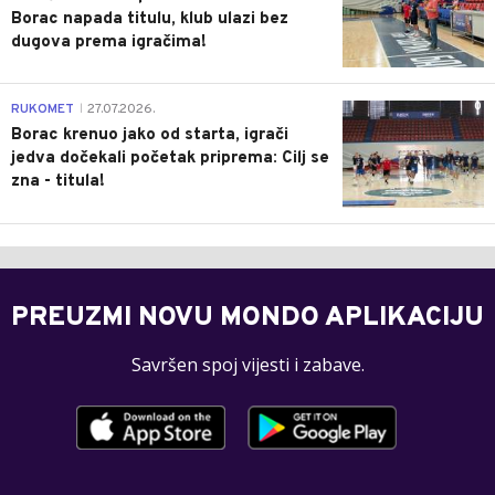
Borac napada titulu, klub ulazi bez
dugova prema igračima!
0
RUKOMET
27.07.2026.
|
Borac krenuo jako od starta, igrači
jedva dočekali početak priprema: Cilj se
zna - titula!
PREUZMI NOVU MONDO APLIKACIJU
Savršen spoj vijesti i zabave.