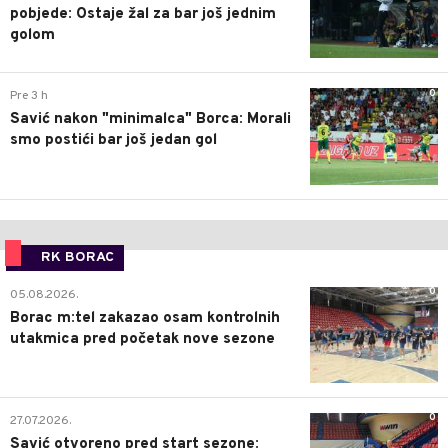
pobjede: Ostaje žal za bar još jednim
golom
0
Pre 3 h
Savić nakon "minimalca" Borca: Morali
smo postići bar još jedan gol
RK BORAC
0
05.08.2026.
Borac m:tel zakazao osam kontrolnih
utakmica pred početak nove sezone
0
27.07.2026.
Savić otvoreno pred start sezone: