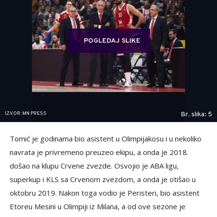
POGLEDAJ SLIKE
IZVOR: MN PRESS
Br. slika: 5
Tomić je godinama bio asistent u Olimpijakosu i u nekoliko
navrata je privremeno preuzeo ekipu, a onda je 2018.
došao na klupu Crvene zvezde. Osvojio je ABA ligu,
superkup i KLS sa Crvenom zvezdom, a onda je otišao u
oktobru 2019. Nakon toga vodio je Peristeri, bio asistent
Etoreu Mesini u Olimpiji iz Milana, a od ove sezone je