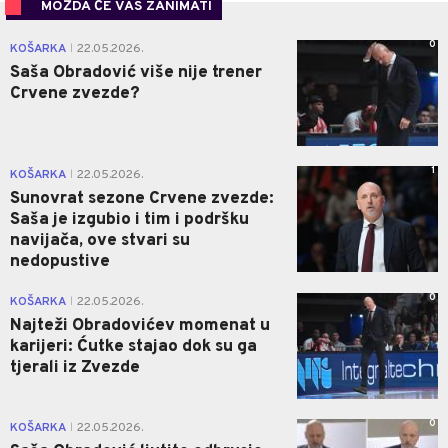
MOŽDA ĆE VAS ZANIMATI
0
KOŠARKA
22.05.2026.
|
Saša Obradović više nije trener
Crvene zvezde?
1
KOŠARKA
22.05.2026.
|
Sunovrat sezone Crvene zvezde:
Saša je izgubio i tim i podršku
navijača, ove stvari su
nedopustive
0
KOŠARKA
22.05.2026.
|
Najteži Obradovićev momenat u
karijeri: Ćutke stajao dok su ga
tjerali iz Zvezde
0
KOŠARKA
22.05.2026.
|