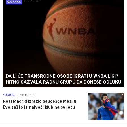
Pre 6 min
KOŠARKA
DA LI ĆE TRANSRODNE OSOBE IGRATI U WNBA LIGI?
HITNO SAZVALA RADNU GRUPU DA DONESE ODLUKU
0
FUDBAL
Pre 13 min
|
Real Madrid izrazio saučešće Mesiju:
Evo zašto je najveći klub na svijetu