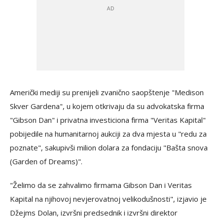
Američki mediji su prenijeli zvanično saopštenje "Medison
Skver Gardena", u kojem otkrivaju da su advokatska firma
"Gibson Dan" i privatna investiciona firma "Veritas Kapital"
pobijedile na humanitarnoj aukciji za dva mjesta u "redu za
poznate", sakupivši milion dolara za fondaciju "Bašta snova
(Garden of Dreams)".
"Želimo da se zahvalimo firmama Gibson Dan i Veritas
Kapital na njihovoj nevjerovatnoj velikodušnosti", izjavio je
Džejms Dolan, izvršni predsednik i izvršni direktor