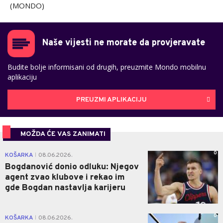
(MONDO)
Naše vijesti ne morate da provjeravate
Budite bolje informisani od drugih, preuzmite Mondo mobilnu
aplikaciju
PREUZMI APLIKACIJU
MOŽDA ĆE VAS ZANIMATI
0
KOŠARKA
08.06.2026.
|
Bogdanović donio odluku: Njegov
agent zvao klubove i rekao im
gde Bogdan nastavlja karijeru
0
KOŠARKA
08.06.2026.
|