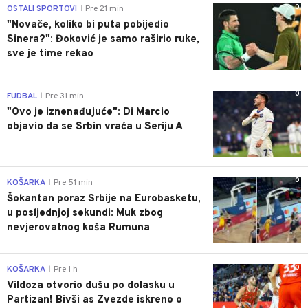
0
OSTALI SPORTOVI
Pre 21 min
|
"Novače, koliko bi puta pobijedio
Sinera?": Đoković je samo raširio ruke,
sve je time rekao
0
FUDBAL
Pre 31 min
|
"Ovo je iznenađujuće": Di Marcio
objavio da se Srbin vraća u Seriju A
0
KOŠARKA
Pre 51 min
|
Šokantan poraz Srbije na Eurobasketu,
u posljednjoj sekundi: Muk zbog
nevjerovatnog koša Rumuna
0
KOŠARKA
Pre 1 h
|
Vildoza otvorio dušu po dolasku u
Partizan! Bivši as Zvezde iskreno o