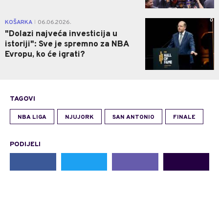
0
KOŠARKA
06.06.2026.
|
"Dolazi najveća investicija u
istoriji": Sve je spremno za NBA
Evropu, ko će igrati?
TAGOVI
NBA LIGA
NJUJORK
SAN ANTONIO
FINALE
PODIJELI