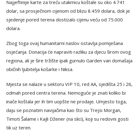
Najjeftinije karte za treću utakmicu koštale su oko 4.741
dolar, sa prosječnom cijenom od blizu 8.459 dolara, dok je
sjedenje pored terena dostizalo cijenu veću od 75.000
dolara.
Zbog toga ovaj humanitarni naslov ostavlja pomiješana
osjećanja. Donacija će napraviti razliku za djecu širom ovog
regiona, ali je šire tržište ipak gurnulo Garden van domašaja
običnih ljubitelja košarke i Niksa.
Mjesta se nalaze u sektoru VIP 10, red AA, sjedišta 25 i 26,
odmah pored centra terena. Nemoguće je znati koliko bi
inače koštala jer ih tim uopšte ne prodaje. Umjesto toga,
daju se poznatim navijačima kao što su Trejsi Morgan,
Timoti Šalame i Kajli Džener (na slici), koji su redovni gosti
tik uz teren.