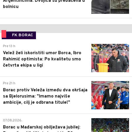
Argentincima: Dvojica su prebačena u
bolnicu
FK BORAC
0
Pre 13 h
Velež želi iskoristiti umor Borca, Ibro
Rahimić optimista: Po kvalitetu smo
četvrta ekipa u ligi
0
Pre 21 h
Borac protiv Veleža između dva okršaja
sa Bjelorusima: "Imamo najviše
ambicije, cilj je odbrana titule!"
0
07.08.2026.
Borac u Mađarskoj obilježava jubilej: