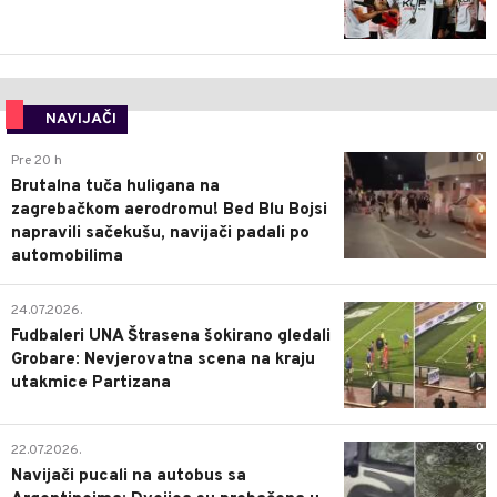
NAVIJAČI
0
Pre 20 h
Brutalna tuča huligana na
zagrebačkom aerodromu! Bed Blu Bojsi
napravili sačekušu, navijači padali po
automobilima
0
24.07.2026.
Fudbaleri UNA Štrasena šokirano gledali
Grobare: Nevjerovatna scena na kraju
utakmice Partizana
0
22.07.2026.
Navijači pucali na autobus sa