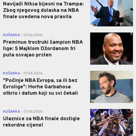
Navijači Niksa bijesni na Trampa:
Zbog njegovog dolaska na NBA
finale uvedena nova pravila
0
KOŠARKA
07.06.2026.
|
Preminuo trostruki šampion NBA
lige: S Majklom Džordanom tri
puta osvajao prsten
0
KOŠARKA
07.06.2026.
|
"Počinje NBA Evropa, sa ili bez
Evrolige": Horhe Garbahosa
otkrio i datum koji su svi čekali
0
KOŠARKA
07.06.2026.
|
Ulaznice za NBA finale dostigle
rekordne cijene!