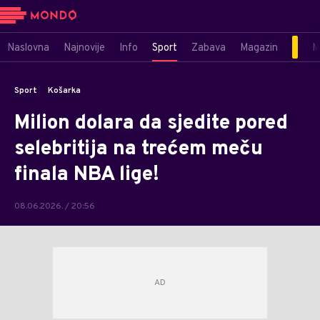
Naslovna
Najnovije
Info
Sport
Zabava
Magazin
M
Sport
Košarka
Milion dolara da sjedite pored
selebritija na trećem meču
finala NBA lige!
08.06.2026. / 20:56