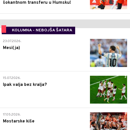
šokantnom transferu u Humsku!
KOLUMNA - NEBOJŠA ŠATARA
0
23.07.2026.
Mesi(ja)
2
15.07.2026.
Ipak valja bez kralja?
0
17.05.2026.
Mostarske kiše