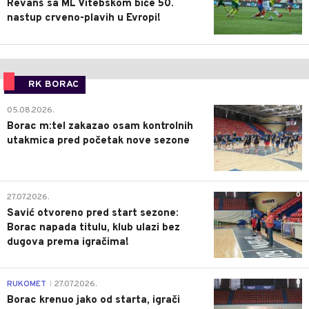
Revanš sa ML Vitebskom biće 50.
nastup crveno-plavih u Evropi!
RK BORAC
0
05.08.2026.
Borac m:tel zakazao osam kontrolnih
utakmica pred početak nove sezone
0
27.07.2026.
Savić otvoreno pred start sezone:
Borac napada titulu, klub ulazi bez
dugova prema igračima!
0
RUKOMET
27.07.2026.
|
Borac krenuo jako od starta, igrači