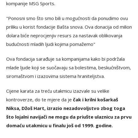
kompanije MSG Sports.
"Ponosni smo što smo bili u mogućnosti da ponudimo ovu
priliku u korist fondacije Bašta snova. Ova donacija od milion
dolara biće neprocjenjiv resurs za nastavak oblikovanja
budućnosti mladih ljudi kojima pomažemo"
Ova fondacija sarađuje sa kompanijama kako bi podržala
mlade ljude koji se suočavaju sa bolestima, beskućništvom,
siromaštvom i izazovima sistema hraniteljstva.
Cijene karata za treću utakmicu izazvale su velike
kontroverze, do te mjere da je
čak i krilni košarkaš
Niksa, Džoš Hart, izrazio nezadovoljstvo zbog toga
što lojalni navijači ne mogu da priušte ulaznicu za prvu
domaću utakmicu u finalu još od 1999. godine.