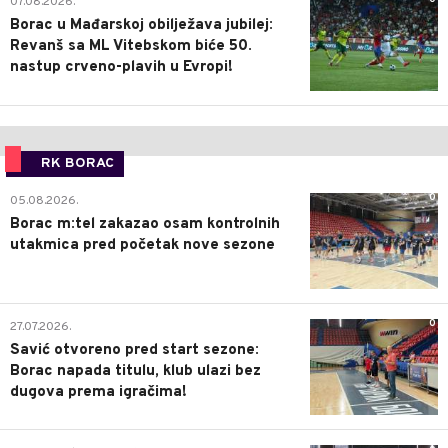
07.08.2026.
Borac u Mađarskoj obilježava jubilej:
Revanš sa ML Vitebskom biće 50.
nastup crveno-plavih u Evropi!
RK BORAC
0
05.08.2026.
Borac m:tel zakazao osam kontrolnih
utakmica pred početak nove sezone
0
27.07.2026.
Savić otvoreno pred start sezone:
Borac napada titulu, klub ulazi bez
dugova prema igračima!