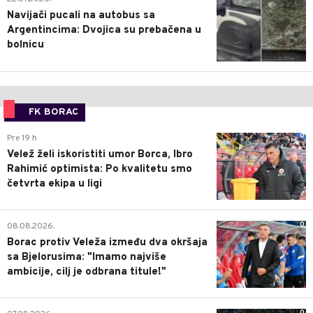
Navijači pucali na autobus sa
Argentincima: Dvojica su prebačena u
bolnicu
FK BORAC
0
Pre 19 h
Velež želi iskoristiti umor Borca, Ibro
Rahimić optimista: Po kvalitetu smo
četvrta ekipa u ligi
0
08.08.2026.
Borac protiv Veleža između dva okršaja
sa Bjelorusima: "Imamo najviše
ambicije, cilj je odbrana titule!"
0