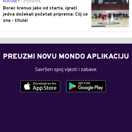
0
RUKOMET
27.07.2026.
|
Borac krenuo jako od starta, igrači
jedva dočekali početak priprema: Cilj se
zna - titula!
PREUZMI NOVU MONDO APLIKACIJU
Savršen spoj vijesti i zabave.