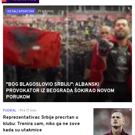
0
Pre 3 min
OSTALI SPORTOVI
"BOG BLAGOSLOVIO SRBIJU": ALBANSKI
PROVOKATOR IZ BEOGRADA ŠOKIRAO NOVOM
PORUKOM
0
FUDBAL
Pre 17 min
|
Reprezentativac Srbije precrtan u
klubu: Trenira sam, niko ga ne zove
kada su utakmice