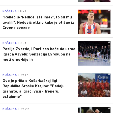
0
KOŠARKA
Pre 1 h
|
"Rekao je 'Nedice, šta ima?', to su mu
uvalili": Nedović otkrio kako je otišao iz
Crvene zvezde
0
KOŠARKA
Pre 1 h
|
Poslije Zvezde, i Partizan hoće da uzme
igrača Asvelu: Senzacija Evrokupa na
meti crno-bijelih
0
KOŠARKA
Pre 1 h
|
Ovo je priča o Košarkaškoj ligi
Republike Srpske Krajine: "Padaju
granate, a igrači viču - treneru,
ostajemo"
0
KOŠARKA
Pre 2 h
|