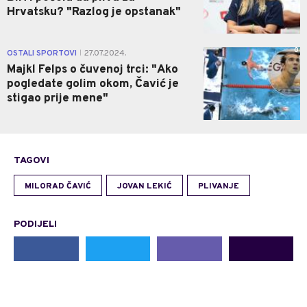
Hrvatsku? "Razlog je opstanak"
0
OSTALI SPORTOVI
27.07.2024.
|
Majkl Felps o čuvenoj trci: "Ako
pogledate golim okom, Čavić je
stigao prije mene"
TAGOVI
MILORAD ČAVIĆ
JOVAN LEKIĆ
PLIVANJE
PODIJELI