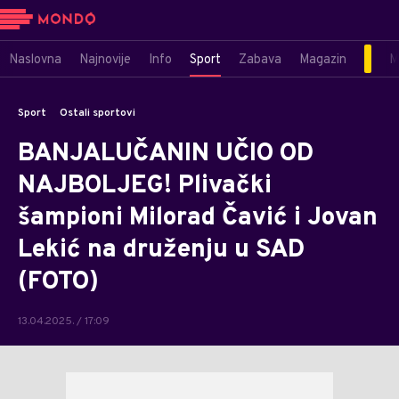
Naslovna
Najnovije
Info
Sport
Zabava
Magazin
M
Sport
Ostali sportovi
BANJALUČANIN UČIO OD
NAJBOLJEG! Plivački
šampioni Milorad Čavić i Jovan
Lekić na druženju u SAD
(FOTO)
13.04.2025. / 17:09