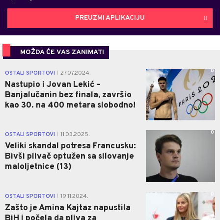
PREUZMI APLIKACIJU
MOŽDA ĆE VAS ZANIMATI
0
OSTALI SPORTOVI
27.07.2024.
|
Nastupio i Jovan Lekić –
Banjalučanin bez finala, završio
kao 30. na 400 metara slobodno!
0
OSTALI SPORTOVI
11.03.2025.
|
Veliki skandal potresa Francusku:
Bivši plivač optužen sa silovanje
maloljetnice (13)
0
OSTALI SPORTOVI
19.11.2024.
|
Zašto je Amina Kajtaz napustila
BiH i počela da pliva za