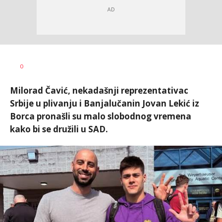
Nebojša
AUTOR
0
Šatara
Milorad Čavić, nekadašnji reprezentativac
Srbije u plivanju i Banjalučanin Jovan Lekić iz
Borca pronašli su malo slobodnog vremena
kako bi se družili u SAD.