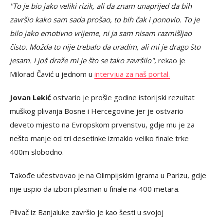
"To je bio jako veliki rizik, ali da znam unaprijed da bih
završio kako sam sada prošao, to bih čak i ponovio. To je
bilo jako emotivno vrijeme, ni ja sam nisam razmišljao
čisto. Možda to nije trebalo da uradim, ali mi je drago što
jesam. I još draže mi je što se tako završilo",
rekao je
Milorad Čavić u jednom u
intervjua za naš portal.
Jovan Lekić
ostvario je prošle godine istorijski rezultat
muškog plivanja Bosne i Hercegovine jer je ostvario
deveto mjesto na Evropskom prvenstvu, gdje mu je za
nešto manje od tri desetinke izmaklo veliko finale trke
400m slobodno.
Takođe učestvovao je na Olimpijskim igrama u Parizu, gdje
nije uspio da izbori plasman u finale na 400 metara.
Plivač iz Banjaluke završio je kao šesti u svojoj