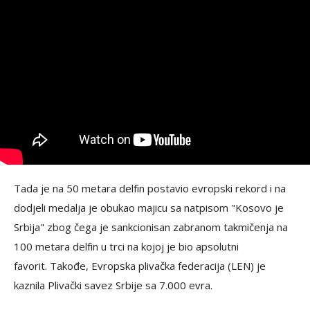
Tada je na 50 metara delfin postavio evropski rekord i na
dodjeli medalja je obukao majicu sa natpisom "Kosovo je
Srbija" zbog čega je sankcionisan zabranom takmičenja na
100 metara delfin u trci na kojoj je bio apsolutni
favorit. Takođe, Evropska plivačka federacija (LEN) je
kaznila Plivački savez Srbije sa 7.000 evra.