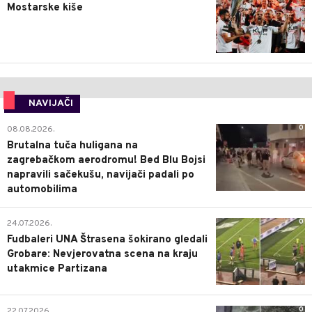
Mostarske kiše
NAVIJAČI
0
08.08.2026.
Brutalna tuča huligana na
zagrebačkom aerodromu! Bed Blu Bojsi
napravili sačekušu, navijači padali po
automobilima
0
24.07.2026.
Fudbaleri UNA Štrasena šokirano gledali
Grobare: Nevjerovatna scena na kraju
utakmice Partizana
0
22.07.2026.