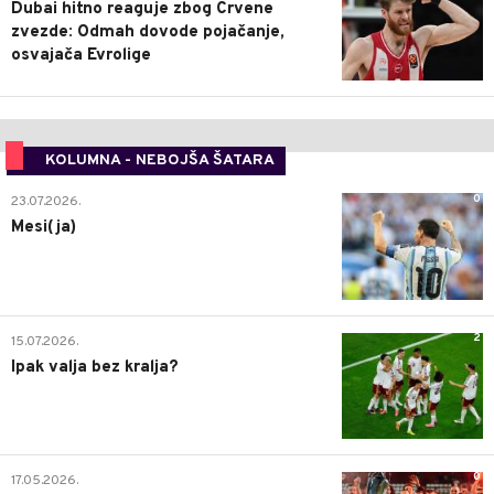
Dubai hitno reaguje zbog Crvene
zvezde: Odmah dovode pojačanje,
osvajača Evrolige
KOLUMNA - NEBOJŠA ŠATARA
0
23.07.2026.
Mesi(ja)
2
15.07.2026.
Ipak valja bez kralja?
0
17.05.2026.