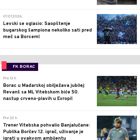
1
07.07.2026.
Levski se oglasio: Saopštenje
bugarskog šampiona nekoliko sati pred
meč sa Borcem!
FK BORAC
0
Pre 13 h
Borac u Mađarskoj obilježava jubilej:
Revanš sa ML Vitebskom biće 50.
nastup crveno-plavih u Evropi!
0
Pre 22 h
Trener Vitebska pohvalio Banjalučane:
Publika Borčev 12. igrač, uživanje je
igrati u ovakvom ambijentu