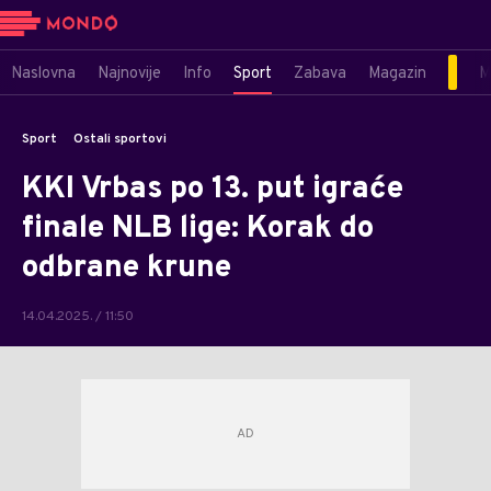
Naslovna
Najnovije
Info
Sport
Zabava
Magazin
M
Sport
Ostali sportovi
KKI Vrbas po 13. put igraće
finale NLB lige: Korak do
odbrane krune
14.04.2025. / 11:50