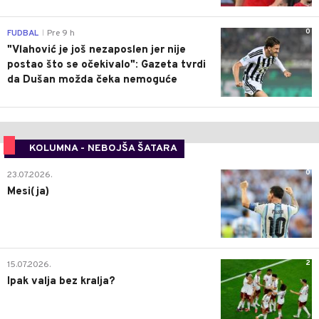
0
FUDBAL
Pre 9 h
|
"Vlahović je još nezaposlen jer nije
postao što se očekivalo": Gazeta tvrdi
da Dušan možda čeka nemoguće
KOLUMNA - NEBOJŠA ŠATARA
0
23.07.2026.
Mesi(ja)
2
15.07.2026.
Ipak valja bez kralja?