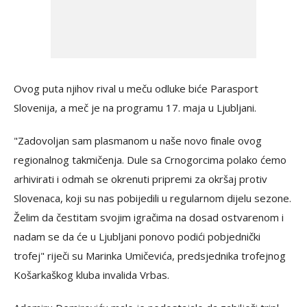
Ovog puta njihov rival u meču odluke biće Parasport
Slovenija, a meč je na programu 17. maja u Ljubljani.
"Zadovoljan sam plasmanom u naše novo finale ovog
regionalnog takmičenja. Dule sa Crnogorcima polako ćemo
arhivirati i odmah se okrenuti pripremi za okršaj protiv
Slovenaca, koji su nas pobijedili u regularnom dijelu sezone.
Želim da čestitam svojim igračima na dosad ostvarenom i
nadam se da će u Ljubljani ponovo podići pobjednički
trofej" riječi su Marinka Umičevića, predsjednika trofejnog
Košarkaškog kluba invalida Vrbas.