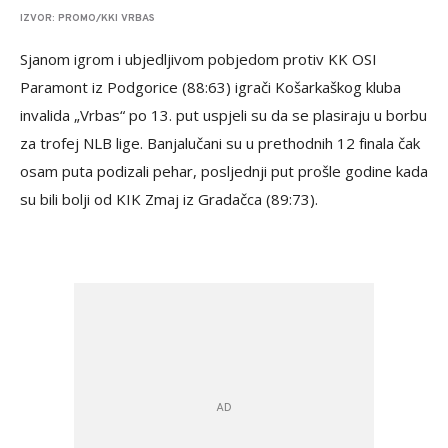
IZVOR: PROMO/KKI VRBAS
Sjanom igrom i ubjedljivom pobjedom protiv KK OSI
Paramont iz Podgorice (88:63) igrači Košarkaškog kluba
invalida „Vrbas“ po 13. put uspjeli su da se plasiraju u borbu
za trofej NLB lige. Banjalučani su u prethodnih 12 finala čak
osam puta podizali pehar, posljednji put prošle godine kada
su bili bolji od KIK Zmaj iz Gradačca (89:73).