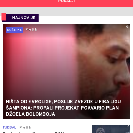
POŠALJI
NAJNOVIJE
0
Pre 8 h
KOŠARKA
NIŠTA OD EVROLIGE, POSLIJE ZVEZDE U FIBA LIGU
ŠAMPIONA: PROPALI PROJEKAT POKVARIO PLAN
DŽOELA BOLOMBOJA
0
FUDBAL
Pre 8 h
|