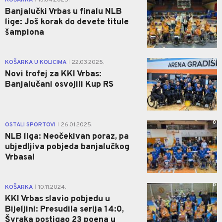
Banjalučki Vrbas u finalu NLB
lige: Još korak do devete titule
šampiona
0
KOŠARKA U KOLICIMA
22.03.2025.
|
Novi trofej za KKI Vrbas:
Banjalučani osvojili Kup RS
0
OSTALI SPORTOVI
26.01.2025.
|
NLB liga: Neočekivan poraz, pa
ubjedljiva pobjeda banjalučkog
Vrbasa!
0
KOŠARKA
10.11.2024.
|
KKI Vrbas slavio pobjedu u
Bijeljini: Presudila serija 14:0,
Švraka postigao 23 poena u