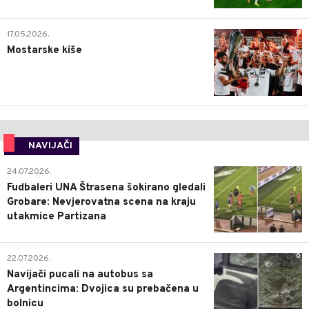
0
17.05.2026.
Mostarske kiše
NAVIJAČI
0
24.07.2026.
Fudbaleri UNA Štrasena šokirano gledali
Grobare: Nevjerovatna scena na kraju
utakmice Partizana
0
22.07.2026.
Navijači pucali na autobus sa
Argentincima: Dvojica su prebačena u
bolnicu