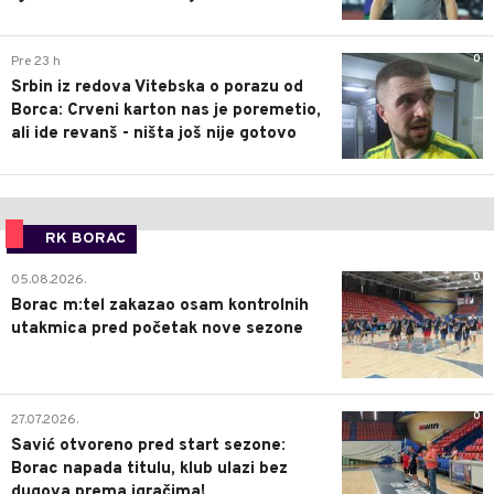
0
Pre 23 h
Srbin iz redova Vitebska o porazu od
Borca: Crveni karton nas je poremetio,
ali ide revanš - ništa još nije gotovo
RK BORAC
0
05.08.2026.
Borac m:tel zakazao osam kontrolnih
utakmica pred početak nove sezone
0
27.07.2026.
Savić otvoreno pred start sezone:
Borac napada titulu, klub ulazi bez
dugova prema igračima!