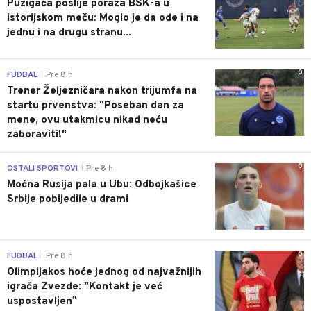
Puzigaća poslije poraza BSK-a u
istorijskom meču: Moglo je da ode i na
jednu i na drugu stranu...
0
FUDBAL
Pre 8 h
|
Trener Željezničara nakon trijumfa na
startu prvenstva: "Poseban dan za
mene, ovu utakmicu nikad neću
zaboraviti!"
0
OSTALI SPORTOVI
Pre 8 h
|
Moćna Rusija pala u Ubu: Odbojkašice
Srbije pobijedile u drami
0
FUDBAL
Pre 8 h
|
Olimpijakos hoće jednog od najvažnijih
igrača Zvezde: "Kontakt je već
uspostavljen"