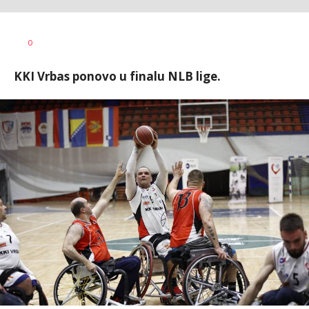
Haris
AUTOR
0
Krhalić
KKI Vrbas ponovo u finalu NLB lige.