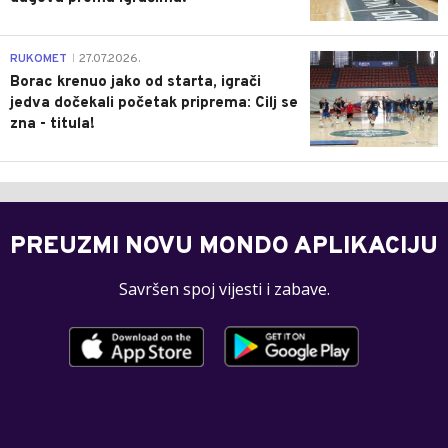
0
RUKOMET
27.07.2026.
|
Borac krenuo jako od starta, igrači
jedva dočekali početak priprema: Cilj se
zna - titula!
PREUZMI NOVU MONDO APLIKACIJU
Savršen spoj vijesti i zabave.