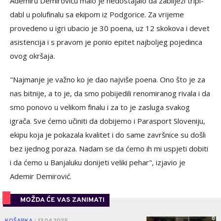
Ademiru Demiroviću malo je nedostajalo da zabilježi tripl-
dabl u polufinalu sa ekipom iz Podgorice. Za vrijeme
provedeno u igri ubacio je 30 poena, uz 12 skokova i devet
asistencija i s pravom je ponio epitet najboljeg pojedinca
ovog okršaja.
"Najmanje je važno ko je dao najviše poena. Ono što je za
nas bitnije, a to je, da smo pobijedili renomiranog rivala i da
smo ponovo u velikom finalu i za to je zasluga svakog
igrača. Sve ćemo učiniti da dobijemo i Parasport Sloveniju,
ekipu koja je pokazala kvalitet i do same završnice su došli
bez ijednog poraza. Nadam se da ćemo ih mi uspjeti dobiti
i da ćemo u Banjaluku donijeti veliki pehar", izjavio je
Ademir Demirović.
MOŽDA ĆE VAS ZANIMATI
0
KOŠARKA
13.04.2025.
|