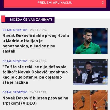
PREUZMI APLIKACIJU
MOŽDA ĆE VAS ZANIMATI
0
OSTALI SPORTOVI
24.04.2025.
|
Novak Đoković dobio prvog rivala
u Madridu: Italijan je
nepoznanica, nikad se nisu
sastali
0
OSTALI SPORTOVI
24.04.2025.
|
"To što ste rekli se nije dešavalo
toliko": Novak Đoković uzdahnuo
kad je čuo pitanje, pa objasnio
šta je razlika
0
OSTALI SPORTOVI
24.04.2025.
|
Novak Đoković bijesan psovao na
srpskom! (VIDEO)