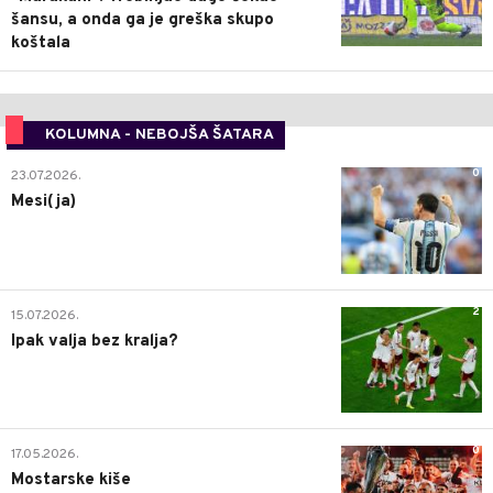
šansu, a onda ga je greška skupo
koštala
KOLUMNA - NEBOJŠA ŠATARA
0
23.07.2026.
Mesi(ja)
2
15.07.2026.
Ipak valja bez kralja?
0
17.05.2026.
Mostarske kiše