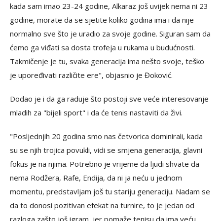
kada sam imao 23-24 godine, Alkaraz još uvijek nema ni 23
godine, morate da se sjetite koliko godina ima i da nije
normalno sve što je uradio za svoje godine. Siguran sam da
ćemo ga viđati sa dosta trofeja u rukama u budućnosti.
Takmičenje je tu, svaka generacija ima nešto svoje, teško
je upoređivati različite ere", objasnio je Đoković.
Dodao je i da ga raduje što postoji sve veće interesovanje
mladih za "bijeli sport" i da će tenis nastaviti da živi.
"Posljednjih 20 godina smo nas četvorica dominirali, kada
su se njih trojica povukli, vidi se smjena generacija, glavni
fokus je na njima. Potrebno je vrijeme da ljudi shvate da
nema Rodžera, Rafe, Endija, da ni ja neću u jednom
momentu, predstavljam još tu stariju generaciju. Nadam se
da to donosi pozitivan efekat na turnire, to je jedan od
razloga zašto još igram, jer pomaže tenisu da ima veću