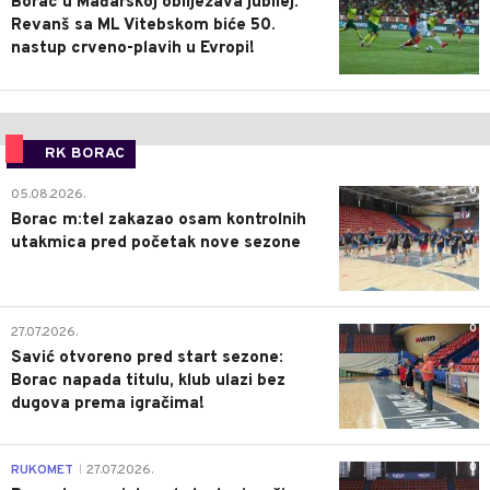
Borac u Mađarskoj obilježava jubilej:
Revanš sa ML Vitebskom biće 50.
nastup crveno-plavih u Evropi!
RK BORAC
0
05.08.2026.
Borac m:tel zakazao osam kontrolnih
utakmica pred početak nove sezone
0
27.07.2026.
Savić otvoreno pred start sezone:
Borac napada titulu, klub ulazi bez
dugova prema igračima!
0
RUKOMET
27.07.2026.
|