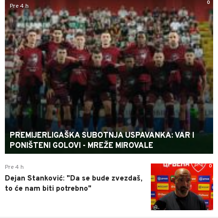
0
Pre 4 h
PREMIJERLIGAŠKA SUBOTNJA USPAVANKA: VAR I
PONIŠTENI GOLOVI - MREŽE MIROVALE
0
Pre 4 h
Dejan Stanković: "Da se bude zvezdaš,
to će nam biti potrebno"