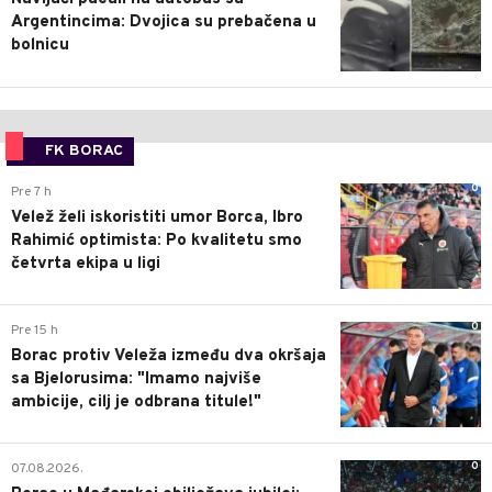
Argentincima: Dvojica su prebačena u
bolnicu
FK BORAC
0
Pre 7 h
Velež želi iskoristiti umor Borca, Ibro
Rahimić optimista: Po kvalitetu smo
četvrta ekipa u ligi
0
Pre 15 h
Borac protiv Veleža između dva okršaja
sa Bjelorusima: "Imamo najviše
ambicije, cilj je odbrana titule!"
0
07.08.2026.