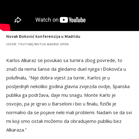
Novak Đoković konferencija u Madridu
IZVOR: YOUTUBE/MUTUA MADRID OPEN
Karlos Alkaraz se povukao sa turnira zbog povrede, to
znači da nema šanse da gledamo duel njega i Đokovića u
polufinalu, "Nije dobra vijest za turnir, Karlos je u
posljednjih nekoliko godina glavna zvijezda ovdje, španska
publika ga podržava, daje mu snagu. Monte Karlo je
osvojio, pa je igrao u Barseloni i bio u finalu, fizički je
normalno da se pojave neki mali problemi. Nadam se da svi
mi koji smo ostali možemo da obradujemo publiku bez
Alkaraza."