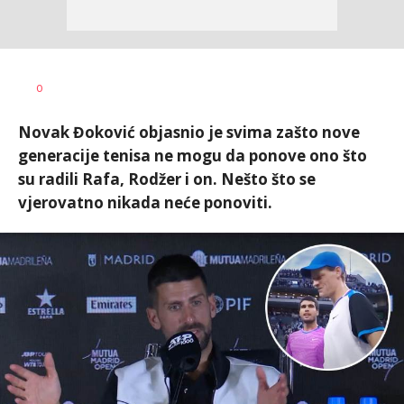
Bojan
AUTOR
0
Jakovljević
Novak Đoković objasnio je svima zašto nove
generacije tenisa ne mogu da ponove ono što
su radili Rafa, Rodžer i on. Nešto što se
vjerovatno nikada neće ponoviti.