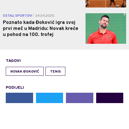
0
OSTALI SPORTOVI
24.04.2025.
|
Poznato kada Đoković igra svoj
prvi meč u Madridu: Novak kreće
u pohod na 100. trofej
TAGOVI
NOVAK ĐOKOVIĆ
TENIS
PODIJELI