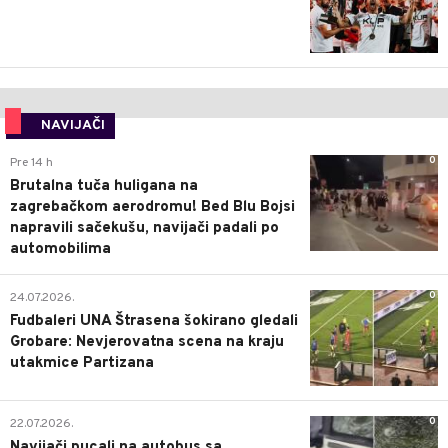
NAVIJAČI
0
Pre 14 h
Brutalna tuča huligana na
zagrebačkom aerodromu! Bed Blu Bojsi
napravili sačekušu, navijači padali po
automobilima
0
24.07.2026.
Fudbaleri UNA Štrasena šokirano gledali
Grobare: Nevjerovatna scena na kraju
utakmice Partizana
0
22.07.2026.
Navijači pucali na autobus sa