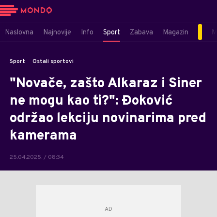
Naslovna
Najnovije
Info
Sport
Zabava
Magazin
M
Sport
Ostali sportovi
"Novače, zašto Alkaraz i Siner
ne mogu kao ti?": Đoković
održao lekciju novinarima pred
kamerama
25.04.2025. / 08:34