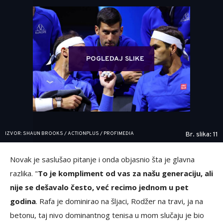
POGLEDAJ SLIKE
IZVOR: SHAUN BROOKS / ACTIONPLUS / PROFIMEDIA
Br. slika: 11
Novak je saslušao pitanje i onda objasnio šta je glavna
razlika. "
To je kompliment od vas za našu generaciju, ali
nije se dešavalo često, već recimo jednom u pet
godina
. Rafa je dominirao na šljaci, Rodžer na travi, ja na
betonu, taj nivo dominantnog tenisa u mom slučaju je bio