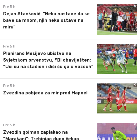
0
Pre 5 h
Dejan Stanković: "Neka nastave da se
bave sa mnom, njih neka ostave na
miru"
0
Pre 5 h
Planirano Mesijevo ubistvo na
Svjetskom prvenstvu, FBI obaviješten:
"Ući ću na stadion i dići ću ga u vazduh"
0
Pre 5 h
Zvezdina pobjeda za mir pred Hapoel
0
Pre 5 h
Zvezdin golman zaplakao na
"Marakani": Trebinjac dugo čekao