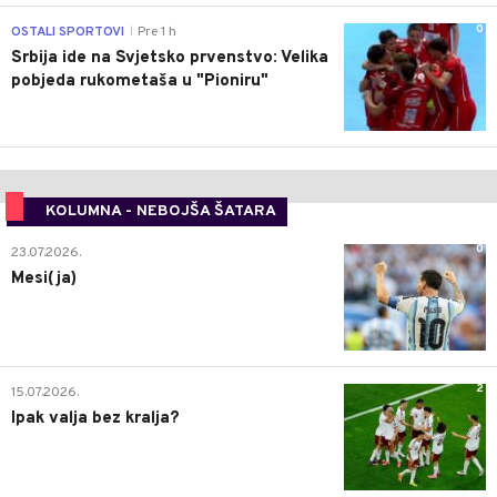
0
OSTALI SPORTOVI
Pre 1 h
|
Srbija ide na Svjetsko prvenstvo: Velika
pobjeda rukometaša u "Pioniru"
KOLUMNA - NEBOJŠA ŠATARA
0
23.07.2026.
Mesi(ja)
2
15.07.2026.
Ipak valja bez kralja?