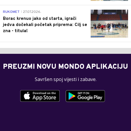
0
RUKOMET
27.07.2026.
|
Borac krenuo jako od starta, igrači
jedva dočekali početak priprema: Cilj se
zna - titula!
PREUZMI NOVU MONDO APLIKACIJU
Savršen spoj vijesti i zabave.