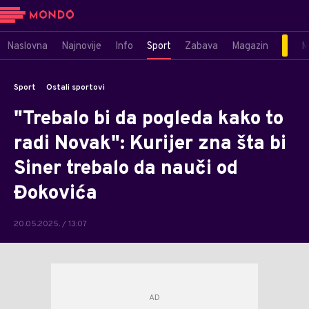
Naslovna
Najnovije
Info
Sport
Zabava
Magazin
M
Sport
Ostali sportovi
"Trebalo bi da pogleda kako to
radi Novak": Kurijer zna šta bi
Siner trebalo da nauči od
Đokovića
20.05.2025. / 13:07