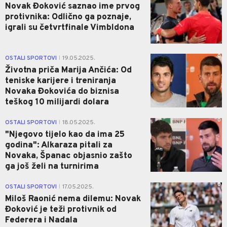
Novak Đoković saznao ime prvog
protivnika: Odlično ga poznaje,
igrali su četvrtfinale Vimbldona
0
OSTALI SPORTOVI
19.05.2025.
|
Životna priča Marija Ančića: Od
teniske karijere i treniranja
Novaka Đokovića do biznisa
teškog 10 milijardi dolara
0
OSTALI SPORTOVI
18.05.2025.
|
"Njegovo tijelo kao da ima 25
godina": Alkaraza pitali za
Novaka, Španac objasnio zašto
ga još želi na turnirima
0
OSTALI SPORTOVI
17.05.2025.
|
Miloš Raonić nema dilemu: Novak
Đoković je teži protivnik od
Federera i Nadala