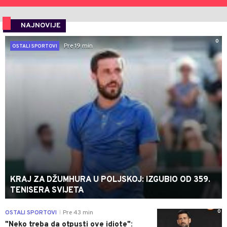
NAJNOVIJE
0
Pre 19 min
OSTALI SPORTOVI
KRAJ ZA DŽUMHURA U POLJSKOJ: IZGUBIO OD 359.
TENISERA SVIJETA
0
OSTALI SPORTOVI
Pre 43 min
|
"Neko treba da otpusti ove idiote":