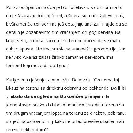
Poraz od Španca možda je bio i očekivan, s obzirom na to
da je Alkaraz u dobroj formi, a Sinera su mučili žuljevi. Ipak,
bivši američki teniser ima još detaljniju analizu. "Hajde da se
detaljnije pozabavimo tim vraćanjem drugog servisa. Na
kraju seta, činilo se kao da je u terenu počeo da se malo
dublje spušta, što ima smisla sa stanovišta geometrije, zar
ne? Ako Alkaraz zaista široko zamahne servisom, ima
forhend koji može da podigne."
Kurijer ima rješenje, a ono leži u Đokoviću. "On nema taj
luksuz na terenu za direktnu odbranu od bekhenda.
Da li bi
trebalo da se ugleda na Đokovićev primjer
i da
jednostavno snažno i duboko udari kroz sredinu terena sa
tim drugim vraćanjem lopte na terenu za direktnu odbranu,
stojeći na osnovnoj liniji kako ne bi bio previše izbačen van
terena bekhendom?"