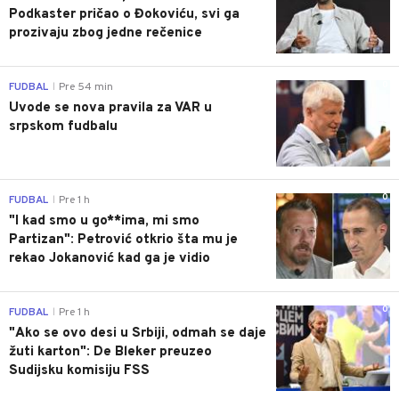
Podkaster pričao o Đokoviću, svi ga
prozivaju zbog jedne rečenice
0
FUDBAL
Pre 54 min
|
Uvode se nova pravila za VAR u
srpskom fudbalu
0
FUDBAL
Pre 1 h
|
"I kad smo u go**ima, mi smo
Partizan": Petrović otkrio šta mu je
rekao Jokanović kad ga je vidio
0
FUDBAL
Pre 1 h
|
"Ako se ovo desi u Srbiji, odmah se daje
žuti karton": De Bleker preuzeo
Sudijsku komisiju FSS