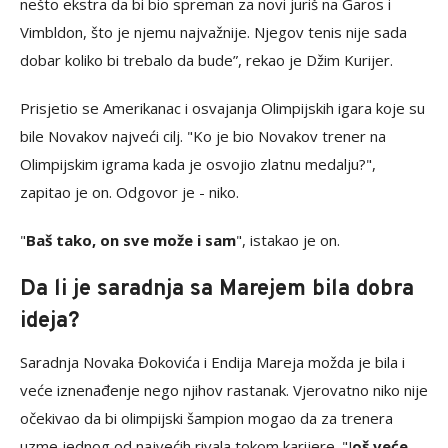
nešto ekstra da bi bio spreman za novi juriš na Garos i
Vimbldon, što je njemu najvažnije. Njegov tenis nije sada
dobar koliko bi trebalo da bude”, rekao je Džim Kurijer.
Prisjetio se Amerikanac i osvajanja Olimpijskih igara koje su
bile Novakov najveći cilj. "Ko je bio Novakov trener na
Olimpijskim igrama kada je osvojio zlatnu medalju?",
zapitao je on. Odgovor je - niko.
"
Baš tako, on sve može i sam
", istakao je on.
Da li je saradnja sa Marejem bila dobra
ideja?
Saradnja Novaka Đokovića i Endija Mareja možda je bila i
veće iznenađenje nego njihov rastanak. Vjerovatno niko nije
očekivao da bi olimpijski šampion mogao da za trenera
uzme jednog od najvećih rivala tokom karijere. "J
oš veće