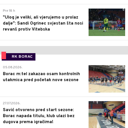
0
Pre 18 h
"Ulog je veliki, ali vjerujemo u prolaz
dalje": Sandi Ogrinec svjestan šta nosi
revanš protiv Vitebska
RK BORAC
0
05.08.2026.
Borac m:tel zakazao osam kontrolnih
utakmica pred početak nove sezone
0
27.07.2026.
Savić otvoreno pred start sezone:
Borac napada titulu, klub ulazi bez
dugova prema igračima!