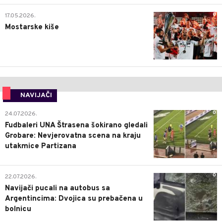
0
17.05.2026.
Mostarske kiše
NAVIJAČI
0
24.07.2026.
Fudbaleri UNA Štrasena šokirano gledali
Grobare: Nevjerovatna scena na kraju
utakmice Partizana
0
22.07.2026.
Navijači pucali na autobus sa
Argentincima: Dvojica su prebačena u
bolnicu