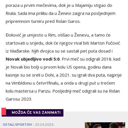
poraza u prvim mečevima, dok je u Majamiju stigao do
finala. Sada ima priliku da u Ženevi zaigra na posljednjem
pripremnom turniru pred Rolan Garos.
Đoković je umjesto u Rim, otišao u Ženevu, a tamo će
startovati u srijedu, dok će njegov rival biti Marton Fučović
iz Mađarske. Njih dvojica su se sastali pet puta dosad i
Novak ubjedljivo vodi 5:0
. Prvi meč su odigrali 2018. kad
je Novak bio bolji u prvom kolu US opena, godinu dana
kasnije su se sreli u Dohi, a 2021. su igrali dva puta, najprije
na Vimbldonu u četvrtfinalu, a onda u drugi put u trećem
kolu mastersa u Parizu. Posljednji meč odigrali su na Rolan
Garosu 2023.
MOŽDA ĆE VAS ZANIMATI
0
OSTALI SPORTOVI
20.05.2025.
|