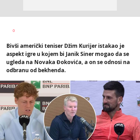
Bojan
AUTOR
0
Jakovljević
Bivši američki teniser Džim Kurijer istakao je
aspekt igre u kojem bi Janik Siner mogao da se
ugleda na Novaka Đokovića, a on se odnosi na
odbranu od bekhenda.