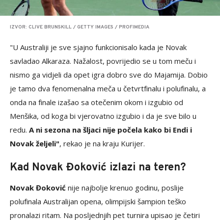
IZVOR: CLIVE BRUNSKILL / GETTY IMAGES / PROFIMEDIA
"U Australiji je sve sjajno funkcionisalo kada je Novak
savladao Alkaraza. Nažalost, povrijedio se u tom meču i
nismo ga vidjeli da opet igra dobro sve do Majamija. Dobio
je tamo dva fenomenalna meča u četvrtfinalu i polufinalu, a
onda na finale izašao sa otečenim okom i izgubio od
Menšika, od koga bi vjerovatno izgubio i da je sve bilo u
redu.
A ni sezona na šljaci nije počela kako bi Endi i
Novak željeli"
, rekao je na kraju Kurijer.
Kad Novak Đoković izlazi na teren?
Novak Đoković
nije najbolje krenuo godinu, poslije
polufinala Australijan opena, olimpijski šampion teško
pronalazi ritam. Na posljednjih pet turnira upisao je četiri