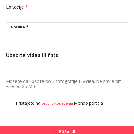
Lokacija
*
Ubacite video ili foto
Možete da ubacite do 3 fotografije ili videa. Ne smije biti
više od 25 MB.
Pristajete na
Mondo portala.
pravila korišćenja
POŠALJI