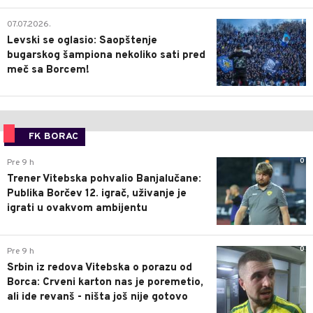
1
07.07.2026.
Levski se oglasio: Saopštenje
bugarskog šampiona nekoliko sati pred
meč sa Borcem!
FK BORAC
0
Pre 9 h
Trener Vitebska pohvalio Banjalučane:
Publika Borčev 12. igrač, uživanje je
igrati u ovakvom ambijentu
0
Pre 9 h
Srbin iz redova Vitebska o porazu od
Borca: Crveni karton nas je poremetio,
ali ide revanš - ništa još nije gotovo