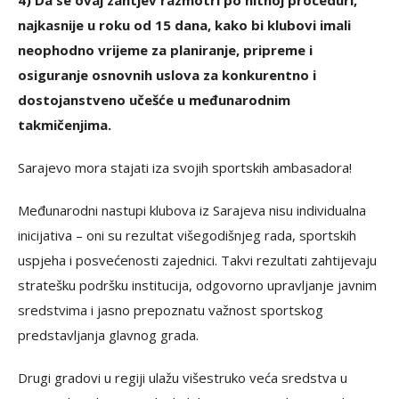
4) Da se ovaj zahtjev razmotri po hitnoj proceduri,
najkasnije u roku od 15 dana, kako bi klubovi imali
neophodno vrijeme za planiranje, pripreme i
osiguranje osnovnih uslova za konkurentno i
dostojanstveno učešće u međunarodnim
takmičenjima.
Sarajevo mora stajati iza svojih sportskih ambasadora!
Međunarodni nastupi klubova iz Sarajeva nisu individualna
inicijativa – oni su rezultat višegodišnjeg rada, sportskih
uspjeha i posvećenosti zajednici. Takvi rezultati zahtijevaju
stratešku podršku institucija, odgovorno upravljanje javnim
sredstvima i jasno prepoznatu važnost sportskog
predstavljanja glavnog grada.
Drugi gradovi u regiji ulažu višestruko veća sredstva u