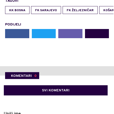
TAGOVI
KK BOSNA
FK SARAJEVO
FK ŽELJEZNIČAR
KOŠA
PODIJELI
KOMENTARI
0
SVI KOMENTARI
Upiši ime