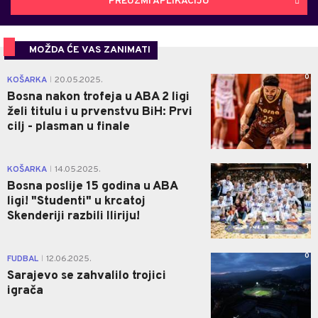
PREUZMI APLIKACIJU
MOŽDA ĆE VAS ZANIMATI
0
KOŠARKA
20.05.2025.
|
Bosna nakon trofeja u ABA 2 ligi
želi titulu i u prvenstvu BiH: Prvi
cilj - plasman u finale
1
KOŠARKA
14.05.2025.
|
Bosna poslije 15 godina u ABA
ligi! "Studenti" u krcatoj
Skenderiji razbili Iliriju!
0
FUDBAL
12.06.2025.
|
Sarajevo se zahvalilo trojici
igrača