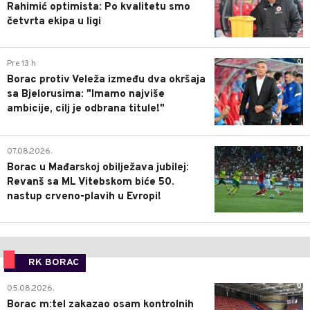
Rahimić optimista: Po kvalitetu smo
četvrta ekipa u ligi
0
Pre 13 h
Borac protiv Veleža između dva okršaja
sa Bjelorusima: "Imamo najviše
ambicije, cilj je odbrana titule!"
0
07.08.2026.
Borac u Mađarskoj obilježava jubilej:
Revanš sa ML Vitebskom biće 50.
nastup crveno-plavih u Evropi!
RK BORAC
0
05.08.2026.
Borac m:tel zakazao osam kontrolnih