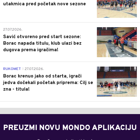
utakmica pred početak nove sezone
0
27.07.2026.
Savić otvoreno pred start sezone:
Borac napada titulu, klub ulazi bez
dugova prema igračima!
0
RUKOMET
27.07.2026.
|
Borac krenuo jako od starta, igrači
jedva dočekali početak priprema: Cilj se
zna - titula!
PREUZMI NOVU MONDO APLIKACIJU