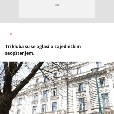
Dragan
AUTOR
0
Šutvić
Tri kluba su se oglasila zajedničkim
saopštenjem.