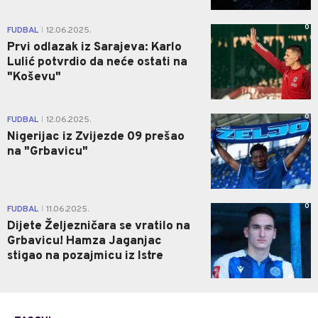
0
FUDBAL
12.06.2025.
|
Prvi odlazak iz Sarajeva: Karlo
Lulić potvrdio da neće ostati na
"Koševu"
0
FUDBAL
12.06.2025.
|
Nigerijac iz Zvijezde 09 prešao
na "Grbavicu"
0
FUDBAL
11.06.2025.
|
Dijete Željezničara se vratilo na
Grbavicu! Hamza Jaganjac
stigao na pozajmicu iz Istre