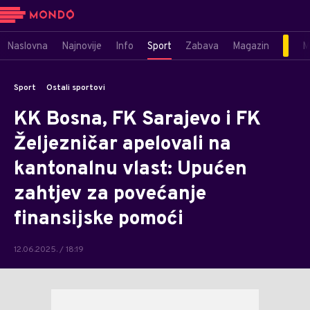
Naslovna
Najnovije
Info
Sport
Zabava
Magazin
M
Sport
Ostali sportovi
KK Bosna, FK Sarajevo i FK
Željezničar apelovali na
kantonalnu vlast: Upućen
zahtjev za povećanje
finansijske pomoći
12.06.2025. / 18:19