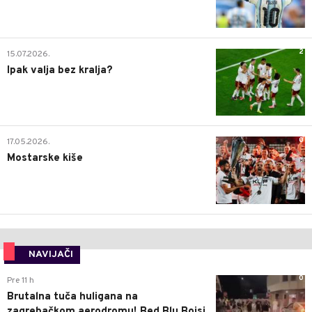
2
15.07.2026.
Ipak valja bez kralja?
0
17.05.2026.
Mostarske kiše
NAVIJAČI
0
Pre 11 h
Brutalna tuča huligana na
zagrebačkom aerodromu! Bed Blu Bojsi