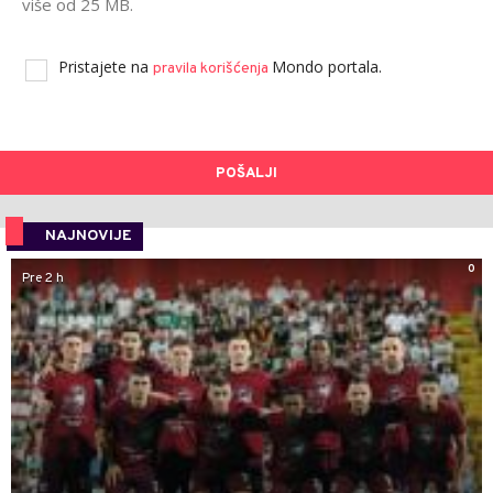
više od 25 MB.
Pristajete na
Mondo portala.
pravila korišćenja
POŠALJI
NAJNOVIJE
0
Pre 2 h