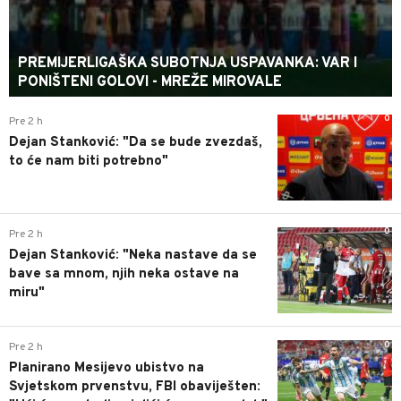
PREMIJERLIGAŠKA SUBOTNJA USPAVANKA: VAR I
PONIŠTENI GOLOVI - MREŽE MIROVALE
0
Pre 2 h
Dejan Stanković: "Da se bude zvezdaš,
to će nam biti potrebno"
0
Pre 2 h
Dejan Stanković: "Neka nastave da se
bave sa mnom, njih neka ostave na
miru"
0
Pre 2 h
Planirano Mesijevo ubistvo na
Svjetskom prvenstvu, FBI obaviješten: