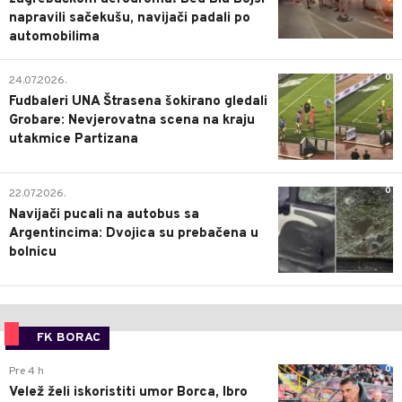
napravili sačekušu, navijači padali po
automobilima
0
24.07.2026.
Fudbaleri UNA Štrasena šokirano gledali
Grobare: Nevjerovatna scena na kraju
utakmice Partizana
0
22.07.2026.
Navijači pucali na autobus sa
Argentincima: Dvojica su prebačena u
bolnicu
FK BORAC
0
Pre 4 h
Velež želi iskoristiti umor Borca, Ibro