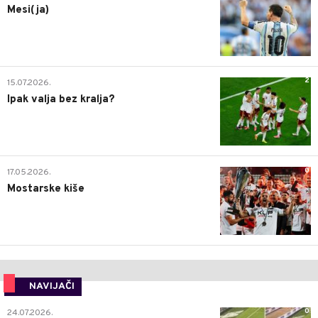
Mesi(ja)
2
15.07.2026.
Ipak valja bez kralja?
0
17.05.2026.
Mostarske kiše
NAVIJAČI
0
24.07.2026.