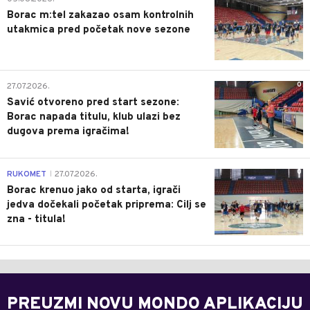
Borac m:tel zakazao osam kontrolnih
utakmica pred početak nove sezone
0
27.07.2026.
Savić otvoreno pred start sezone:
Borac napada titulu, klub ulazi bez
dugova prema igračima!
0
RUKOMET
27.07.2026.
|
Borac krenuo jako od starta, igrači
jedva dočekali početak priprema: Cilj se
zna - titula!
PREUZMI NOVU MONDO APLIKACIJU