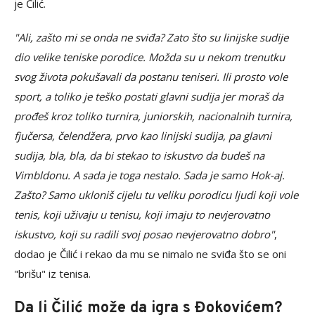
je Čilić.
"Ali, zašto mi se onda ne sviđa? Zato što su linijske sudije
dio velike teniske porodice. Možda su u nekom trenutku
svog života pokušavali da postanu teniseri. Ili prosto vole
sport, a toliko je teško postati glavni sudija jer moraš da
prođeš kroz toliko turnira, juniorskih, nacionalnih turnira,
fjučersa, čelendžera, prvo kao linijski sudija, pa glavni
sudija, bla, bla, da bi stekao to iskustvo da budeš na
Vimbldonu. A sada je toga nestalo. Sada je samo Hok-aj.
Zašto? Samo ukloniš cijelu tu veliku porodicu ljudi koji vole
tenis, koji uživaju u tenisu, koji imaju to nevjerovatno
iskustvo, koji su radili svoj posao nevjerovatno dobro"
,
dodao je Čilić i rekao da mu se nimalo ne sviđa što se oni
"brišu" iz tenisa.
Da li Čilić može da igra s Đokovićem?