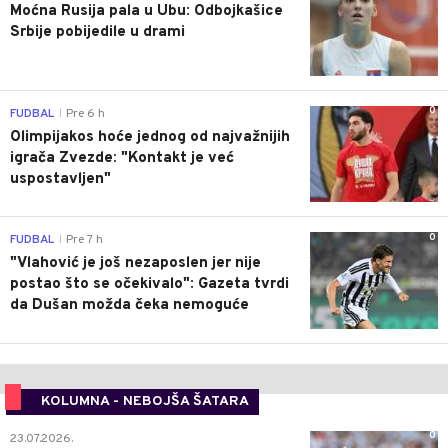
Moćna Rusija pala u Ubu: Odbojkašice
Srbije pobijedile u drami
0
FUDBAL
Pre 6 h
|
Olimpijakos hoće jednog od najvažnijih
igrača Zvezde: "Kontakt je već
uspostavljen"
0
FUDBAL
Pre 7 h
|
"Vlahović je još nezaposlen jer nije
postao što se očekivalo": Gazeta tvrdi
da Dušan možda čeka nemoguće
KOLUMNA - NEBOJŠA ŠATARA
0
23.07.2026.