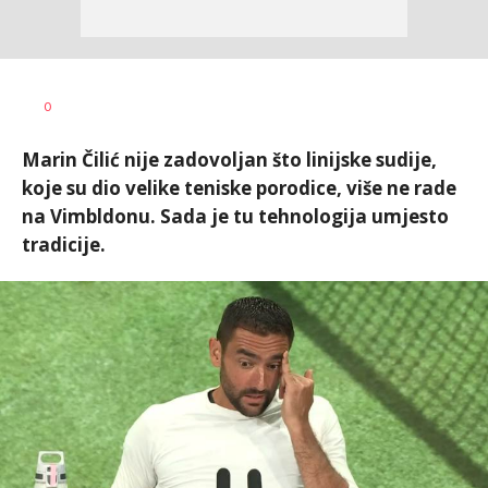
Bojan
AUTOR
0
Jakovljević
Marin Čilić nije zadovoljan što linijske sudije,
koje su dio velike teniske porodice, više ne rade
na Vimbldonu. Sada je tu tehnologija umjesto
tradicije.