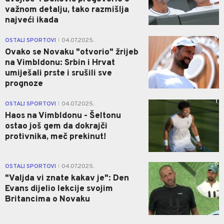
važnom detalju, tako razmišlja
najveći ikada
0
OSTALI SPORTOVI
04.07.2025.
|
Ovako se Novaku "otvorio" žrijeb
na Vimbldonu: Srbin i Hrvat
umiješali prste i srušili sve
prognoze
1
OSTALI SPORTOVI
04.07.2025.
|
Haos na Vimbldonu - Šeltonu
ostao još gem da dokrajči
protivnika, meč prekinut!
0
OSTALI SPORTOVI
04.07.2025.
|
"Valjda vi znate kakav je": Den
Evans dijelio lekcije svojim
Britancima o Novaku