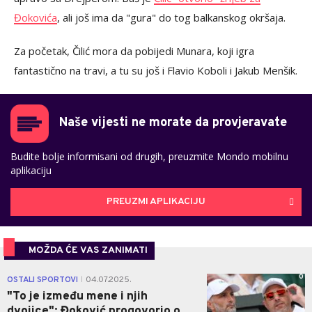
Đokovića
, ali još ima da "gura" do tog balkanskog okršaja.
Za početak, Čilić mora da pobijedi Munara, koji igra
fantastično na travi, a tu su još i Flavio Koboli i Jakub Menšik.
Naše vijesti ne morate da provjeravate
Budite bolje informisani od drugih, preuzmite Mondo mobilnu
aplikaciju
PREUZMI APLIKACIJU
MOŽDA ĆE VAS ZANIMATI
0
OSTALI SPORTOVI
04.07.2025.
|
"To je između mene i njih
dvojice": Đoković progovorio o