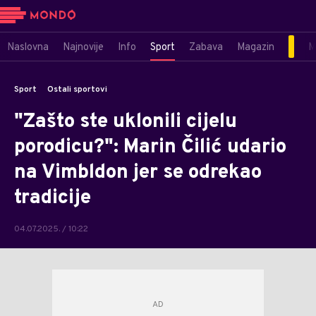
Naslovna
Najnovije
Info
Sport
Zabava
Magazin
M
Sport
Ostali sportovi
"Zašto ste uklonili cijelu
porodicu?": Marin Čilić udario
na Vimbldon jer se odrekao
tradicije
04.07.2025. / 10:22