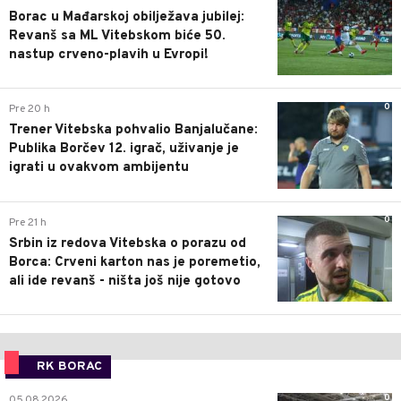
Borac u Mađarskoj obilježava jubilej:
Revanš sa ML Vitebskom biće 50.
nastup crveno-plavih u Evropi!
0
Pre 20 h
Trener Vitebska pohvalio Banjalučane:
Publika Borčev 12. igrač, uživanje je
igrati u ovakvom ambijentu
0
Pre 21 h
Srbin iz redova Vitebska o porazu od
Borca: Crveni karton nas je poremetio,
ali ide revanš - ništa još nije gotovo
RK BORAC
0
05.08.2026.