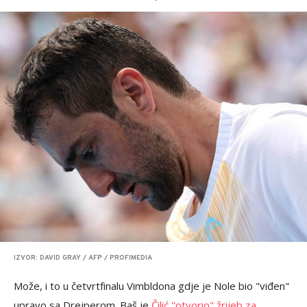
IZVOR: DAVID GRAY / AFP / PROFIMEDIA
Može, i to u četvrtfinalu Vimbldona gdje je Nole bio "viđen"
upravo sa Drejperom. Baš je
Čilić "otvorio" žrijeb za