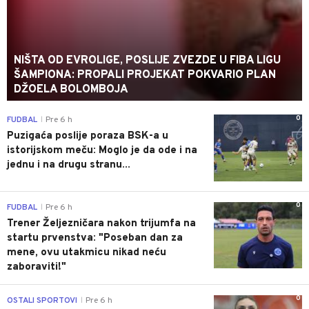
NIŠTA OD EVROLIGE, POSLIJE ZVEZDE U FIBA LIGU
ŠAMPIONA: PROPALI PROJEKAT POKVARIO PLAN
DŽOELA BOLOMBOJA
0
FUDBAL
Pre 6 h
|
Puzigaća poslije poraza BSK-a u
istorijskom meču: Moglo je da ode i na
jednu i na drugu stranu...
0
FUDBAL
Pre 6 h
|
Trener Željezničara nakon trijumfa na
startu prvenstva: "Poseban dan za
mene, ovu utakmicu nikad neću
zaboraviti!"
0
OSTALI SPORTOVI
Pre 6 h
|