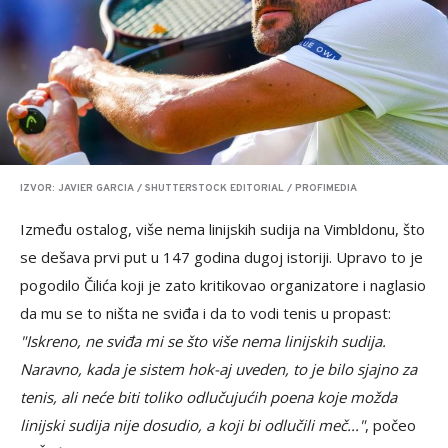
IZVOR: JAVIER GARCIA / SHUTTERSTOCK EDITORIAL / PROFIMEDIA
Između ostalog, više nema linijskih sudija na Vimbldonu, što
se dešava prvi put u 147 godina dugoj istoriji. Upravo to je
pogodilo Čilića koji je zato kritikovao organizatore i naglasio
da mu se to ništa ne sviđa i da to vodi tenis u propast:
"Iskreno, ne sviđa mi se što više nema linijskih sudija.
Naravno, kada je sistem hok-aj uveden, to je bilo sjajno za
tenis, ali neće biti toliko odlučujućih poena koje možda
linijski sudija nije dosudio, a koji bi odlučili meč..."
, počeo