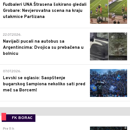
Fudbaleri UNA Štrasena šokirano gledali
Grobare: Nevjerovatna scena na kraju
utakmice Partizana
0
22.07.2026.
Navijači pucali na autobus sa
Argentincima: Dvojica su prebačena u
bolnicu
1
07.07.2026.
Levski se oglasio: Saopštenje
bugarskog šampiona nekoliko sati pred
meč sa Borcem!
FK BORAC
0
Pre 11 h