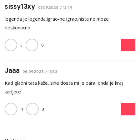
sissy13xy
07.09.2025. / 12:49
legenda je legenda,igrao-ne igrao,nista ne moze
beskonacno
3
0
Jaaa
06.09.2025. / 13:33
Kad gladni tata kaže, sine dosta mi je para, onda je kraj
karijere
4
3