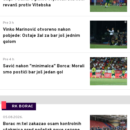
revanš protiv Vitebska
0
Pre 3 h
Vinko Marinović otvoreno nakon
pobjede: Ostaje žal za bar još jednim
golom
0
Pre 4 h
Savić nakon "minimalca" Borca: Morali
smo postići bar još jedan gol
RK BORAC
0
05.08.2026.
Borac m:tel zakazao osam kontrolnih