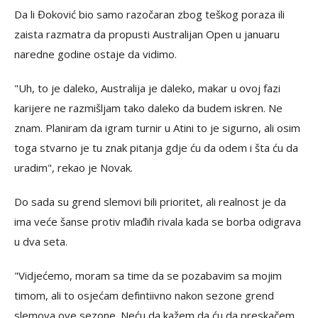
Da li Đoković bio samo razočaran zbog teškog poraza ili
zaista razmatra da propusti Australijan Open u januaru
naredne godine ostaje da vidimo.
"Uh, to je daleko, Australija je daleko, makar u ovoj fazi
karijere ne razmišljam tako daleko da budem iskren. Ne
znam. Planiram da igram turnir u Atini to je sigurno, ali osim
toga stvarno je tu znak pitanja gdje ću da odem i šta ću da
uradim", rekao je Novak.
Do sada su grend slemovi bili prioritet, ali realnost je da
ima veće šanse protiv mlađih rivala kada se borba odigrava
u dva seta.
"Vidjećemo, moram sa time da se pozabavim sa mojim
timom, ali to osjećam defintiivno nakon sezone grend
slemova ove sezone. Neću da kažem da ću da preskačem