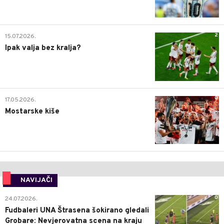
2
15.07.2026.
Ipak valja bez kralja?
0
17.05.2026.
Mostarske kiše
NAVIJAČI
0
24.07.2026.
Fudbaleri UNA Štrasena šokirano gledali
Grobare: Nevjerovatna scena na kraju