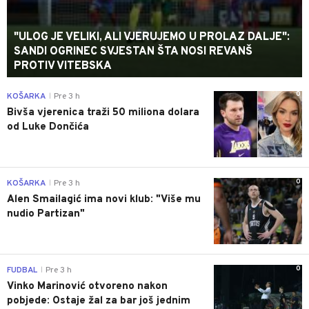
"ULOG JE VELIKI, ALI VJERUJEMO U PROLAZ DALJE":
SANDI OGRINEC SVJESTAN ŠTA NOSI REVANŠ
PROTIV VITEBSKA
0
KOŠARKA
Pre 3 h
|
Bivša vjerenica traži 50 miliona dolara
od Luke Dončića
0
KOŠARKA
Pre 3 h
|
Alen Smailagić ima novi klub: "Više mu
nudio Partizan"
0
FUDBAL
Pre 3 h
|
Vinko Marinović otvoreno nakon
pobjede: Ostaje žal za bar još jednim