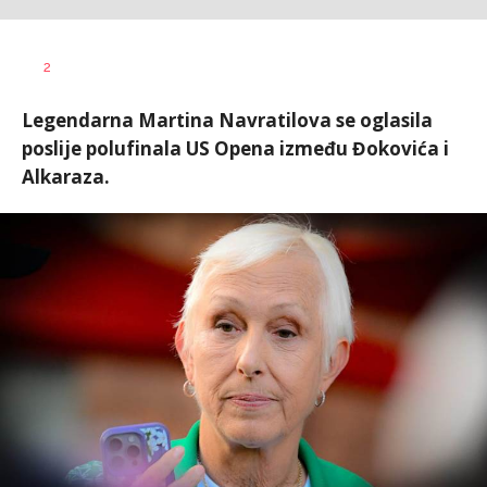
Nebojša
AUTOR
2
Šatara
Legendarna Martina Navratilova se oglasila
poslije polufinala US Opena između Đokovića i
Alkaraza.