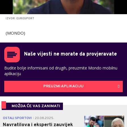
IZVOR: EUROSPORT
(MONDO)
Naše vijesti ne morate da provjeravate
Budite bolje informisani od drugih, preuzmite Mondo mobilnu
aplikaciju
PREUZMI APLIKACIJU
MOŽDA ĆE VAS ZANIMATI
0
OSTALI SPORTOVI
20.08.2025.
|
Navratilova i eksperti zauvijek