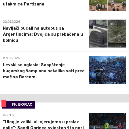
utakmice Partizana
0
22.07.2026.
Navijači pucali na autobus sa
Argentincima: Dvojica su prebačena u
bolnicu
1
07.07.2026.
Levski se oglasio: Saopštenje
bugarskog šampiona nekoliko sati pred
meč sa Borcem!
FK BORAC
0
Pre 3 h
"Ulog je veliki, ali vjerujemo u prolaz
dalje": Sandi Ogrinec svjestan šta nosi