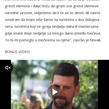
grend slemove i dalje hoću da igram sve grend slemove
naredne sezone, vidjećemo da li će se to desiti. Ali zaista
smatram da imam više šanse na turnirima u dva dobijena
seta, turnirima koji se igraju nedjelju dana ili mastersima
gdje imate dvije nedjelje sa mnogo dana između mečeva.
To bi mi pomoglo u mečevima sa njima", završio je Novak.
BONUS VIDEO:
zvuk