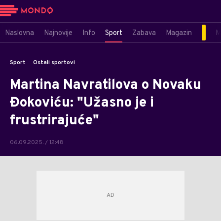
Naslovna
Najnovije
Info
Sport
Zabava
Magazin
M
Sport
Ostali sportovi
Martina Navratilova o Novaku
Đokoviću: "Užasno je i
frustrirajuće"
06.09.2025. / 12:48