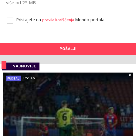
više od 25 MB.
Pristajete na
Mondo portala.
pravila korišćenja
POŠALJI
NAJNOVIJE
0
Pre 3 h
FUDBAL