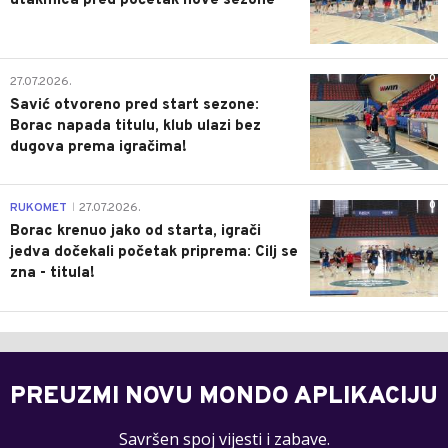
utakmica pred početak nove sezone
0
27.07.2026.
Savić otvoreno pred start sezone:
Borac napada titulu, klub ulazi bez
dugova prema igračima!
0
RUKOMET
27.07.2026.
|
Borac krenuo jako od starta, igrači
jedva dočekali početak priprema: Cilj se
zna - titula!
PREUZMI NOVU MONDO APLIKACIJU
Savršen spoj vijesti i zabave.