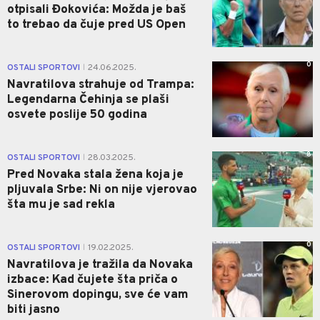
otpisali Đokovića: Možda je baš
to trebao da čuje pred US Open
0
OSTALI SPORTOVI
24.06.2025.
|
Navratilova strahuje od Trampa:
Legendarna Čehinja se plaši
osvete poslije 50 godina
8
OSTALI SPORTOVI
28.03.2025.
|
Pred Novaka stala žena koja je
pljuvala Srbe: Ni on nije vjerovao
šta mu je sad rekla
0
OSTALI SPORTOVI
19.02.2025.
|
Navratilova je tražila da Novaka
izbace: Kad čujete šta priča o
Sinerovom dopingu, sve će vam
biti jasno