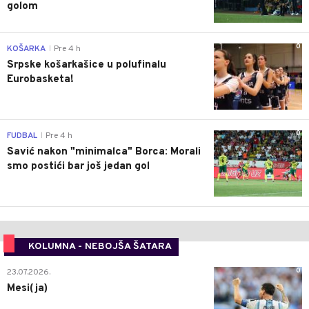
golom
0
KOŠARKA
Pre 4 h
|
Srpske košarkašice u polufinalu
Eurobasketa!
0
FUDBAL
Pre 4 h
|
Savić nakon "minimalca" Borca: Morali
smo postići bar još jedan gol
KOLUMNA - NEBOJŠA ŠATARA
0
23.07.2026.
Mesi(ja)