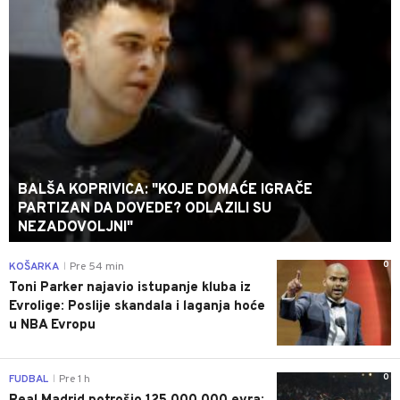
BALŠA KOPRIVICA: "KOJE DOMAĆE IGRAČE
PARTIZAN DA DOVEDE? ODLAZILI SU
NEZADOVOLJNI"
0
KOŠARKA
Pre 54 min
|
Toni Parker najavio istupanje kluba iz
Evrolige: Poslije skandala i laganja hoće
u NBA Evropu
0
FUDBAL
Pre 1 h
|