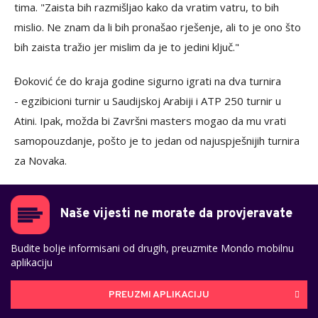
tima. "Zaista bih razmišljao kako da vratim vatru, to bih
mislio. Ne znam da li bih pronašao rješenje, ali to je ono što
bih zaista tražio jer mislim da je to jedini ključ."
Đoković će do kraja godine sigurno igrati na dva turnira
- egzibicioni turnir u Saudijskoj Arabiji i ATP 250 turnir u
Atini. Ipak, možda bi Završni masters mogao da mu vrati
samopouzdanje, pošto je to jedan od najuspješnijih turnira
za Novaka.
Naše vijesti ne morate da provjeravate
Budite bolje informisani od drugih, preuzmite Mondo mobilnu
aplikaciju
PREUZMI APLIKACIJU