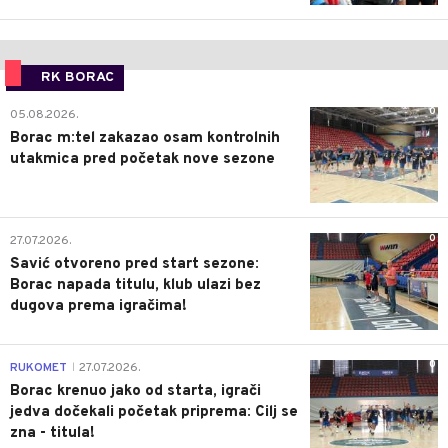
RK BORAC
0
05.08.2026.
Borac m:tel zakazao osam kontrolnih
utakmica pred početak nove sezone
0
27.07.2026.
Savić otvoreno pred start sezone:
Borac napada titulu, klub ulazi bez
dugova prema igračima!
0
RUKOMET
27.07.2026.
|
Borac krenuo jako od starta, igrači
jedva dočekali početak priprema: Cilj se
zna - titula!