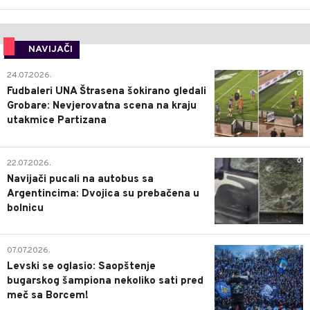
NAVIJAČI
0
24.07.2026.
Fudbaleri UNA Štrasena šokirano gledali
Grobare: Nevjerovatna scena na kraju
utakmice Partizana
0
22.07.2026.
Navijači pucali na autobus sa
Argentincima: Dvojica su prebačena u
bolnicu
1
07.07.2026.
Levski se oglasio: Saopštenje
bugarskog šampiona nekoliko sati pred
meč sa Borcem!