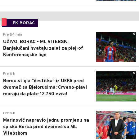
FK BORAC
0
Pre 54 min
UŽIVO, BORAC - ML VITEBSK:
Banjalučani hvataju zalet za plej-of
Konferencijske lige
0
Pre 6 h
Borcu stigla "čestitka" iz UEFA pred
dvomeč sa Bjelorusima: Crveno-plavi
moraju da plate 12.750 evra!
0
Pre 8 h
Marinović napravio jednu promjenu na
spisku Borca pred dvomeč sa ML
Vitebskom