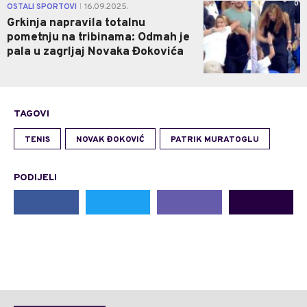
0
OSTALI SPORTOVI
16.09.2025.
|
Grkinja napravila totalnu
pometnju na tribinama: Odmah je
pala u zagrljaj Novaka Đokovića
TAGOVI
TENIS
NOVAK ĐOKOVIĆ
PATRIK MURATOGLU
PODIJELI