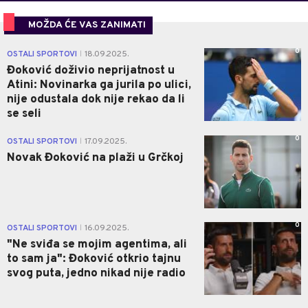
MOŽDA ĆE VAS ZANIMATI
0
OSTALI SPORTOVI
18.09.2025.
|
Đoković doživio neprijatnost u
Atini: Novinarka ga jurila po ulici,
nije odustala dok nije rekao da li
se seli
0
OSTALI SPORTOVI
17.09.2025.
|
Novak Đoković na plaži u Grčkoj
0
OSTALI SPORTOVI
16.09.2025.
|
"Ne sviđa se mojim agentima, ali
to sam ja": Đoković otkrio tajnu
svog puta, jedno nikad nije radio