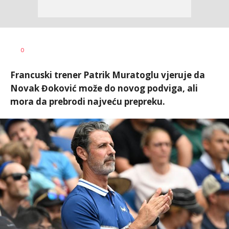
Bojan
AUTOR
0
Jakovljević
Francuski trener Patrik Muratoglu vjeruje da
Novak Đoković može do novog podviga, ali
mora da prebrodi najveću prepreku.