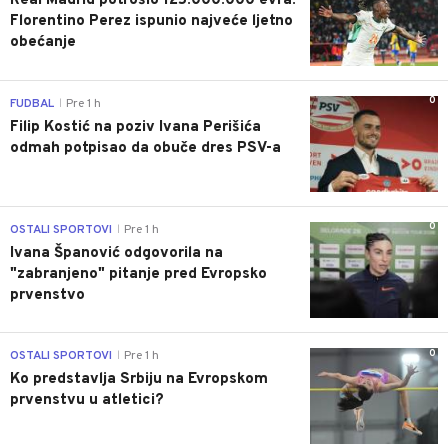
Real Madrid potrošio 125.000.000 evra:
Florentino Perez ispunio najveće ljetno
obećanje
0
FUDBAL
Pre 1 h
|
Filip Kostić na poziv Ivana Perišića
odmah potpisao da obuče dres PSV-a
0
OSTALI SPORTOVI
Pre 1 h
|
Ivana Španović odgovorila na
"zabranjeno" pitanje pred Evropsko
prvenstvo
0
OSTALI SPORTOVI
Pre 1 h
|
Ko predstavlja Srbiju na Evropskom
prvenstvu u atletici?