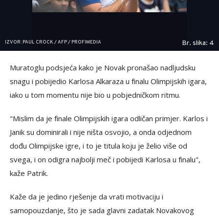
IZVOR: PAUL CROCK / AFP / PROFIMEDIA
Br. slika: 4
Muratoglu podsjeća kako je Novak pronašao nadljudsku
snagu i pobijedio Karlosa Alkaraza u finalu Olimpijskih igara,
iako u tom momentu nije bio u pobjedničkom ritmu.
"Mislim da je finale Olimpijskih igara odličan primjer. Karlos i
Janik su dominirali i nije ništa osvojio, a onda odjednom
dođu Olimpijske igre, i to je titula koju je želio više od
svega, i on odigra najbolji meč i pobijedi Karlosa u finalu",
kaže Patrik.
Kaže da je jedino rješenje da vrati motivaciju i
samopouzdanje, što je sada glavni zadatak Novakovog