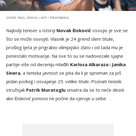
IZVOR: PAUL CROCK / AFP / PROFIMEDIA
Najbolji teniser u istoriji
Novak Đoković
osvojio je sve se
što se može osvojiti. Vlasnik je 24 grend slem titule,
prošlog ljeta je prigrabio olimpijsko zlato i od tada mu je
ponestalo motivacije. Na sve to su se nadovezale sjajne
partije više od deceniju mlađih
Karlosa Alkaraza
i
Janika
Sinera
, a teniska javnost se pita da li je spreman za još
jedan podvig i osvajanje 25. velike titule. Poznati teniski
stručnjak
Patrik Muratoglu
smatra da se to neće desiti
ako Đoković ponovo ne počne da vjeruje u sebe.