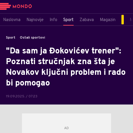
Naslovna
Najnovije
Info
Sport
Zabava
Magazin
M
Sport
Ostali sportovi
"Da sam ja Đokovićev trener":
Poznati stručnjak zna šta je
Novakov ključni problem i rado
bi pomogao
19.09.2025. / 07:23