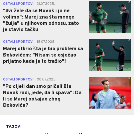
0
OSTALI SPORTOVI
31.07.2025.
|
"Svi žele da se Novak i ja ne
volimo": Marej zna šta mnoge
"žulja" u njihovom odnosu, zato
je stavio tačku
0
OSTALI SPORTOVI
15.07.2025.
|
Marej otkrio šta je bio problem sa
Đokovićem: "Nisam se osjećao
prijatno kada je to tražio"!
0
OSTALI SPORTOVI
08.07.2025.
|
"Po cijeli dan smo pričali šta
Novak radi, jede, da li spava": Da
li se Marej pokajao zbog
Đokovića?
TAGOVI