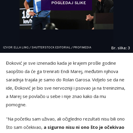
POGLEDAJ SLIKE
IZVOR: ELLA LING / SHUTTERSTOCK EDITORIAL / PROFIMEDIA
Br. slika: 3
Đoković je sve iznenadio kada je krajem prošle godine
saopštio da će ga trenirati Endi Marej, međutim njihova
saradnja trajala je samo do Rolan Garosa. Vidjelo se da ne
ide, Đoković je bio sve nervozniji i psovao ja na treninzima,
a Marej se povlačio u sebe i nije znao kako da mu
pomogne.
"Na početku sam uživao, ali očigledno rezultati nisu bili ono
što sam očekivao,
a sigurno nisu ni ono što je očekivao