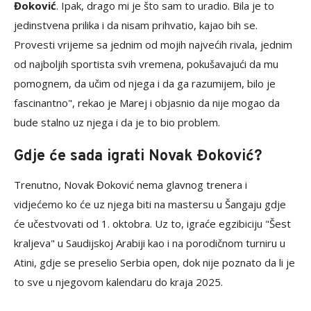
Đoković
. Ipak, drago mi je što sam to uradio. Bila je to
jedinstvena prilika i da nisam prihvatio, kajao bih se.
Provesti vrijeme sa jednim od mojih najvećih rivala, jednim
od najboljih sportista svih vremena, pokušavajući da mu
pomognem, da učim od njega i da ga razumijem, bilo je
fascinantno", rekao je Marej i objasnio da nije mogao da
bude stalno uz njega i da je to bio problem.
Gdje će sada igrati Novak Đoković?
Trenutno, Novak Đoković nema glavnog trenera i
vidjećemo ko će uz njega biti na mastersu u Šangaju gdje
će učestvovati od 1. oktobra. Uz to, igraće egzibiciju "Šest
kraljeva" u Saudijskoj Arabiji kao i na porodičnom turniru u
Atini, gdje se preselio Serbia open, dok nije poznato da li je
to sve u njegovom kalendaru do kraja 2025.