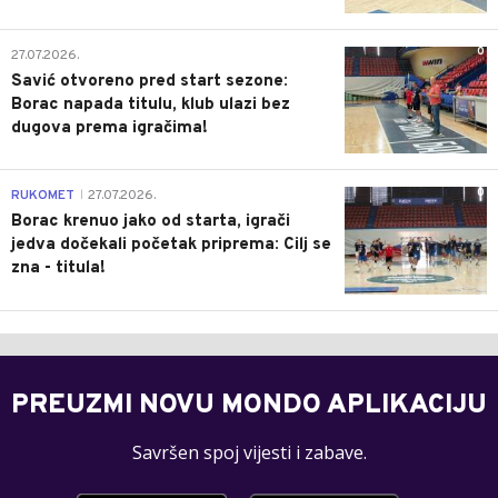
0
27.07.2026.
Savić otvoreno pred start sezone:
Borac napada titulu, klub ulazi bez
dugova prema igračima!
0
RUKOMET
27.07.2026.
|
Borac krenuo jako od starta, igrači
jedva dočekali početak priprema: Cilj se
zna - titula!
PREUZMI NOVU MONDO APLIKACIJU
Savršen spoj vijesti i zabave.