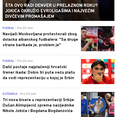
ŠTA OVO RADI DENVER U PRELAZNOM ROKU?
JOKIĆA OKRUŽIO EVROLIGAŠIMA I NAJVEĆIM
DIVČEVIM PROMAŠAJEM
0
FUDBAL
Pre 20 min
|
Navijači Moskovljana protestovali zbog
dolaska albanskog fudbalera: "Sa druge
strane barikade je, problem je"
0
FUDBAL
Pre 26 min
|
Dalić postaje najplaćeniji hrvatski
trener ikada: Dobio tri puta veću platu
da vodi reprezentaciju u kojoj je Srbin
0
KOŠARKA
Pre 50 min
|
Tri nova bisera u reprezentaciji Srbije:
Dušan Alimpijević sprema nasljednike
Nikole Jokića i Bogdana Bogdanovića