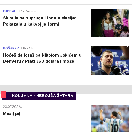
0
FUDBAL
Pre 56 min
|
Skinula se supruga Lionela Mesija:
Pokazala u kakvoj je formi
0
KOŠARKA
Pre 1 h
|
Hoćeš da igraš sa Nikolom Jokićem u
Denveru? Plati 350 dolara i može
KOLUMNA - NEBOJŠA ŠATARA
0
23.07.2026.
Mesi(ja)