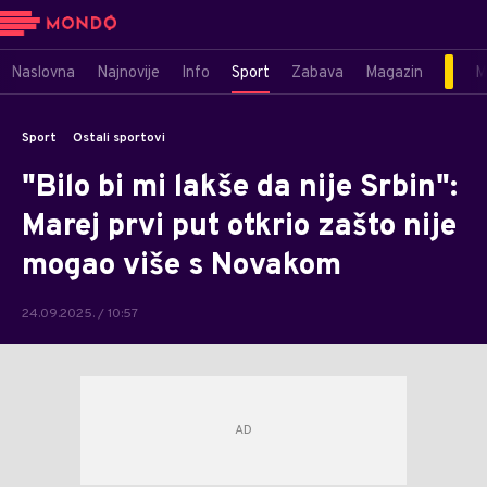
Naslovna
Najnovije
Info
Sport
Zabava
Magazin
M
Sport
Ostali sportovi
"Bilo bi mi lakše da nije Srbin":
Marej prvi put otkrio zašto nije
mogao više s Novakom
24.09.2025. / 10:57