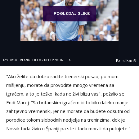
POGLEDAJ SLIKE
IZVOR: JOHN ANGELILLO / UPI / PROFIMEDIA
Br. slika: 5
"Ako želite da dobro radite trenerski posao, po mom
mišljenju, morate da provodite mnogo vremena sa
igračem, a to je teško kada ne živi blizu vas", požalio se
Endi Marej: "Sa britanskim igračem bi to bilo daleko manje
zahtjevno vremenski, jer ne morate da budete odsutni od
porodice tokom slobodnih nedjelja na treninzima, dok je
Novak tada živio u Španiji pa ste i tada morali da putujete."