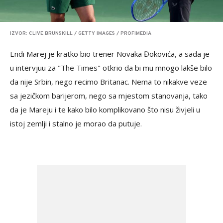
IZVOR: CLIVE BRUNSKILL / GETTY IMAGES / PROFIMEDIA
Endi Marej je kratko bio trener Novaka Đokovića, a sada je
u intervjuu za "The Times" otkrio da bi mu mnogo lakše bilo
da nije Srbin, nego recimo Britanac. Nema to nikakve veze
sa jezičkom barijerom, nego sa mjestom stanovanja, tako
da je Mareju i te kako bilo komplikovano što nisu živjeli u
istoj zemlji i stalno je morao da putuje.