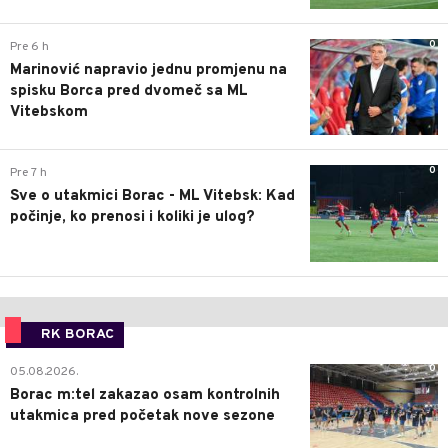
0
Pre 6 h
Marinović napravio jednu promjenu na
spisku Borca pred dvomeč sa ML
Vitebskom
0
Pre 7 h
Sve o utakmici Borac - ML Vitebsk: Kad
počinje, ko prenosi i koliki je ulog?
RK BORAC
0
05.08.2026.
Borac m:tel zakazao osam kontrolnih
utakmica pred početak nove sezone