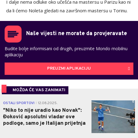
I dalje nema odluke oko učešća na mastersu u Parizu kao ni
da li ćemo Noleta gledati na završnom mastersu u Torinu.
Naše vijesti ne morate da provjeravate
Budite bolje informisani od drugih, preuzmite Mondo mobilnu
aplikaciju
PREUZMI APLIKACIJU
MOŽDA ĆE VAS ZANIMATI
0
OSTALI SPORTOVI
12.08.2025.
|
"Niko to nije uradio kao Novak":
Đoković apsolutni vladar ove
podloge, samo je Italijan prijetnja