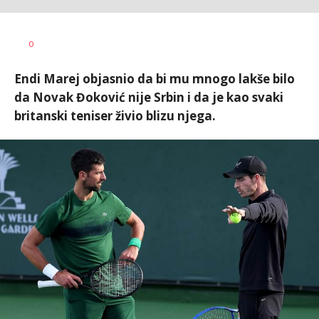
Bojan
AUTOR
0
Jakovljević
Endi Marej objasnio da bi mu mnogo lakše bilo
da Novak Đoković nije Srbin i da je kao svaki
britanski teniser živio blizu njega.