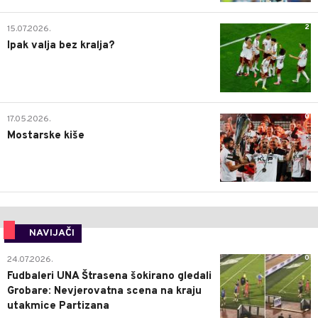
2
15.07.2026.
Ipak valja bez kralja?
0
17.05.2026.
Mostarske kiše
NAVIJAČI
0
24.07.2026.
Fudbaleri UNA Štrasena šokirano gledali
Grobare: Nevjerovatna scena na kraju
utakmice Partizana