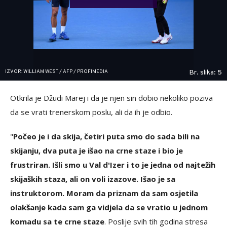
IZVOR: WILLIAM WEST / AFP / PROFIMEDIA
Br. slika: 5
Otkrila je Džudi Marej i da je njen sin dobio nekoliko poziva
da se vrati trenerskom poslu, ali da ih je odbio.
"
Počeo je i da skija, četiri puta smo do sada bili na
skijanju, dva puta je išao na crne staze i bio je
frustriran. Išli smo u Val d'Izer i to je jedna od najtežih
skijaških staza, ali on voli izazove. Išao je sa
instruktorom. Moram da priznam da sam osjetila
olakšanje kada sam ga vidjela da se vratio u jednom
komadu sa te crne staze
. Poslije svih tih godina stresa