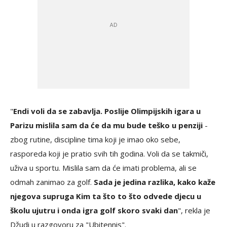
"
Endi voli da se zabavlja. Poslije Olimpijskih igara u
Parizu mislila sam da će da mu bude teško u penziji
-
zbog rutine, discipline tima koji je imao oko sebe,
rasporeda koji je pratio svih tih godina. Voli da se takmiči,
uživa u sportu. Mislila sam da će imati problema, ali se
odmah zanimao za golf.
Sada je jedina razlika, kako kaže
njegova supruga Kim ta što to što odvede djecu u
školu ujutru i onda igra golf skoro svaki dan
", rekla je
Džudi u razgovoru za "Ubitennis".