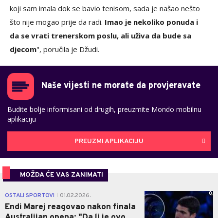
koji sam imala dok se bavio tenisom, sada je našao nešto
što nije mogao prije da radi.
Imao je nekoliko ponuda i
da se vrati trenerskom poslu, ali uživa da bude sa
djecom
", poručila je Džudi.
Naše vijesti ne morate da provjeravate
Budite bolje informisani od drugih, preuzmite Mondo mobilnu
aplikaciju
PREUZMI APLIKACIJU
MOŽDA ĆE VAS ZANIMATI
0
OSTALI SPORTOVI
01.02.2026.
|
Endi Marej reagovao nakon finala
Australijan opena: "Da li je ovo