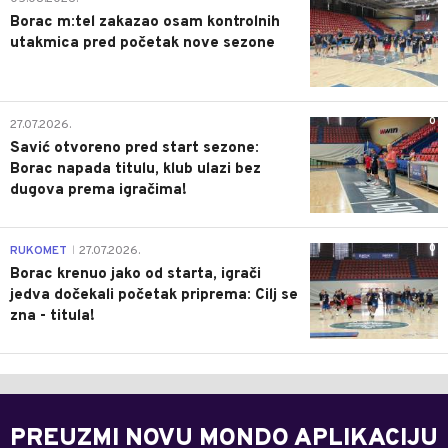
Borac m:tel zakazao osam kontrolnih
utakmica pred početak nove sezone
0
27.07.2026.
Savić otvoreno pred start sezone:
Borac napada titulu, klub ulazi bez
dugova prema igračima!
0
RUKOMET
27.07.2026.
|
Borac krenuo jako od starta, igrači
jedva dočekali početak priprema: Cilj se
zna - titula!
PREUZMI NOVU MONDO APLIKACIJU