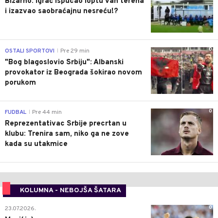
Bizarno: Igrač ispucao loptu van terena
i izazvao saobraćajnu nesreću!?
0
OSTALI SPORTOVI
Pre 29 min
|
"Bog blagoslovio Srbiju": Albanski
provokator iz Beograda šokirao novom
porukom
0
FUDBAL
Pre 44 min
|
Reprezentativac Srbije precrtan u
klubu: Trenira sam, niko ga ne zove
kada su utakmice
KOLUMNA - NEBOJŠA ŠATARA
0
23.07.2026.