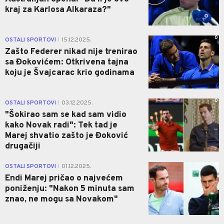
kraj za Karlosa Alkaraza?"
0
OSTALI SPORTOVI
15.12.2025.
|
Zašto Federer nikad nije trenirao
sa Đokovićem: Otkrivena tajna
koju je Švajcarac krio godinama
0
OSTALI SPORTOVI
03.12.2025.
|
"Šokirao sam se kad sam vidio
kako Novak radi": Tek tad je
Marej shvatio zašto je Đoković
drugačiji
0
OSTALI SPORTOVI
01.12.2025.
|
Endi Marej pričao o najvećem
poniženju: "Nakon 5 minuta sam
znao, ne mogu sa Novakom"