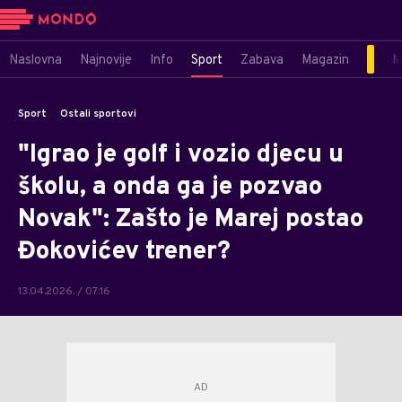
Naslovna
Najnovije
Info
Sport
Zabava
Magazin
M
Sport
Ostali sportovi
"Igrao je golf i vozio djecu u
školu, a onda ga je pozvao
Novak": Zašto je Marej postao
Đokovićev trener?
13.04.2026. / 07:16