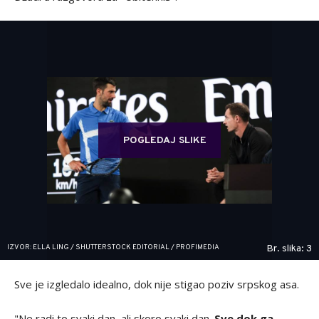
POGLEDAJ SLIKE
IZVOR: ELLA LING / SHUTTERSTOCK EDITORIAL / PROFIMEDIA
Br. slika: 3
Sve je izgledalo idealno, dok nije stigao poziv srpskog asa.
"Ne radi to svaki dan, ali skoro svaki dan.
Sve dok ga