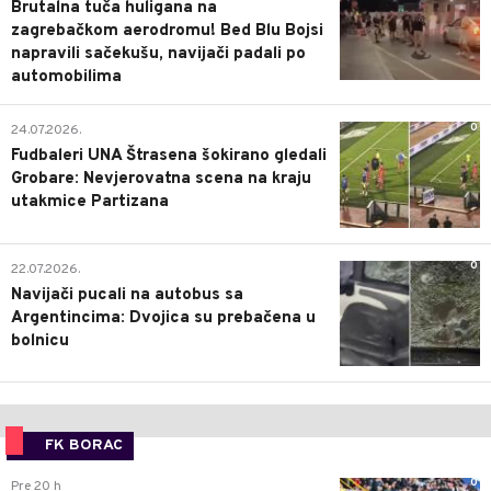
Brutalna tuča huligana na
zagrebačkom aerodromu! Bed Blu Bojsi
napravili sačekušu, navijači padali po
automobilima
0
24.07.2026.
Fudbaleri UNA Štrasena šokirano gledali
Grobare: Nevjerovatna scena na kraju
utakmice Partizana
0
22.07.2026.
Navijači pucali na autobus sa
Argentincima: Dvojica su prebačena u
bolnicu
FK BORAC
0
Pre 20 h