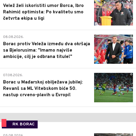
Velež želi iskoristiti umor Borca, Ibro
Rahimić optimista: Po kvalitetu smo
četvrta ekipa u ligi
0
08.08.2026.
Borac protiv Veleža između dva okršaja
sa Bjelorusima: "Imamo najviše
ambicije, cilj je odbrana titule!"
0
07.08.2026.
Borac u Mađarskoj obilježava jubilej:
Revanš sa ML Vitebskom biće 50.
nastup crveno-plavih u Evropi!
RK BORAC
0
05.08.2026.