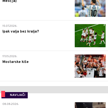
Mesi(ja)
2
15.07.2026.
Ipak valja bez kralja?
0
17.05.2026.
Mostarske kiše
NAVIJAČI
0
08.08.2026.