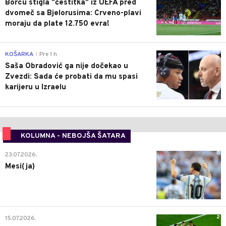
Borcu stigla "čestitka" iz UEFA pred
dvomeč sa Bjelorusima: Crveno-plavi
moraju da plate 12.750 evra!
0
KOŠARKA
Pre 1 h
|
Saša Obradović ga nije dočekao u
Zvezdi: Sada će probati da mu spasi
karijeru u Izraelu
KOLUMNA - NEBOJŠA ŠATARA
0
23.07.2026.
Mesi(ja)
2
15.07.2026.