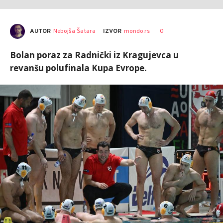
AUTOR
Nebojša Šatara
0
IZVOR
mondo.rs
Bolan poraz za Radnički iz Kragujevca u
revanšu polufinala Kupa Evrope.