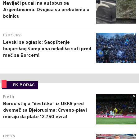
Navijači pucali na autobus sa
Argentincima: Dvojica su prebačena u
bolnicu
1
07.07.2026.
Levski se oglasio: Saopštenje
bugarskog šampiona nekoliko sati pred
meč sa Borcem!
FK BORAC
0
Pre 1 h
Borcu stigla "čestitka" iz UEFA pred
dvomeč sa Bjelorusima: Crveno-plavi
moraju da plate 12.750 evra!
0
Pre 3 h