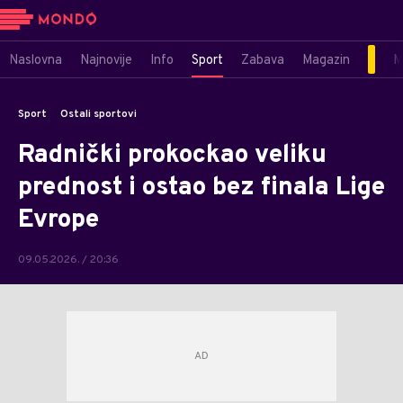
Naslovna
Najnovije
Info
Sport
Zabava
Magazin
M
Sport
Ostali sportovi
Radnički prokockao veliku
prednost i ostao bez finala Lige
Evrope
09.05.2026. / 20:36