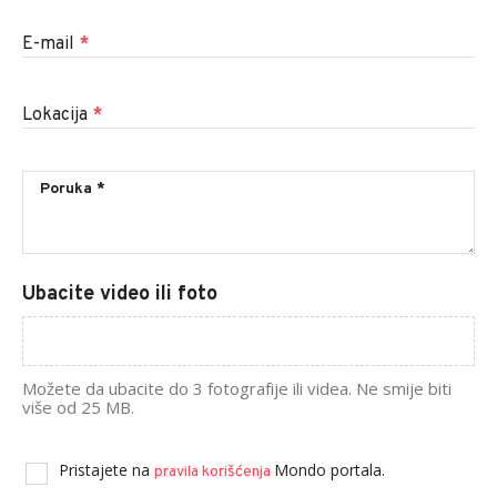
E-mail
*
Lokacija
*
Ubacite video ili foto
Možete da ubacite do 3 fotografije ili videa. Ne smije biti
više od 25 MB.
Pristajete na
Mondo portala.
pravila korišćenja