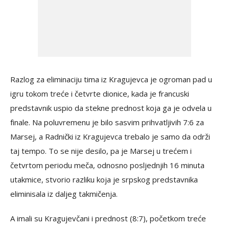
Razlog za eliminaciju tima iz Kragujevca je ogroman pad u
igru tokom treće i četvrte dionice, kada je francuski
predstavnik uspio da stekne prednost koja ga je odvela u
finale. Na poluvremenu je bilo sasvim prihvatljivih 7:6 za
Marsej, a Radnički iz Kragujevca trebalo je samo da održi
taj tempo. To se nije desilo, pa je Marsej u trećem i
četvrtom periodu meča, odnosno posljednjih 16 minuta
utakmice, stvorio razliku koja je srpskog predstavnika
eliminisala iz daljeg takmičenja.
A imali su Kragujevčani i prednost (8:7), početkom treće