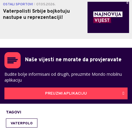
0
OSTALI SPORTOVI
07.05.2026.
|
Vaterpolisti Srbije bojkotuju
nastupe u reprezentaciji!
Naše vijesti ne morate da provjeravate
Budite bolje informisani od drugih, preuzmite Mondo mobilnu
aplikaciju
PREUZMI APLIKACIJU
TAGOVI
VATERPOLO