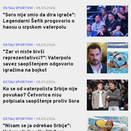
0
OSTALI SPORTOVI
08.05.2026.
|
"Soro nije smio da dira igrače":
Legendarni Šefik progovorio o
haosu u srpskom vaterpolu
0
OSTALI SPORTOVI
08.05.2026.
|
"Zar vi niste bivši
reprezentativci?": Vaterpolo
savez saopštenjem odgovorio
igračima na bojkot
0
OSTALI SPORTOVI
08.05.2026.
|
Ko se od vaterpolista Srbije nije
povukao? Četvorica nisu
potpisala saopštenje protiv Sora
0
OSTALI SPORTOVI
08.05.2026.
|
"Nisam se ja odrekao Srbije":