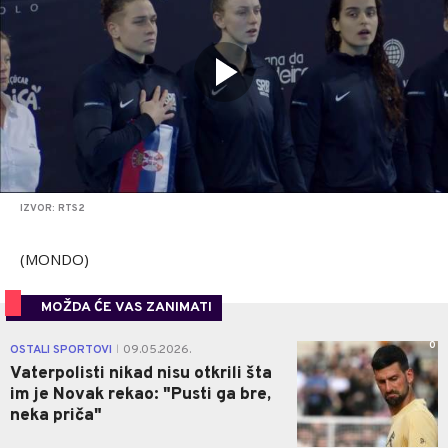
IZVOR: RTS2
(MONDO)
MOŽDA ĆE VAS ZANIMATI
0
OSTALI SPORTOVI
09.05.2026.
|
Vaterpolisti nikad nisu otkrili šta
im je Novak rekao: "Pusti ga bre,
neka priča"