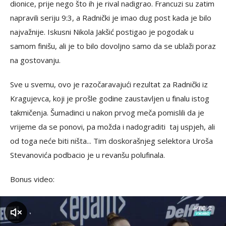
dionice, prije nego što ih je rival nadigrao. Francuzi su zatim
napravili seriju 9:3, a Radnički je imao dug post kada je bilo
najvažnije. Iskusni Nikola Jakšić postigao je pogodak u
samom finišu, ali je to bilo dovoljno samo da se ublaži poraz
na gostovanju.
Sve u svemu, ovo je razočaravajući rezultat za Radnički iz
Kragujevca, koji je prošle godine zaustavljen u finalu istog
takmičenja. Šumadinci u nakon prvog meča pomislili da je
vrijeme da se ponovi, pa možda i nadograditi taj uspjeh, ali
od toga neće biti ništa... Tim doskorašnjeg selektora Uroša
Stevanovića podbacio je u revanšu polufinala.
Bonus video:
zvuk