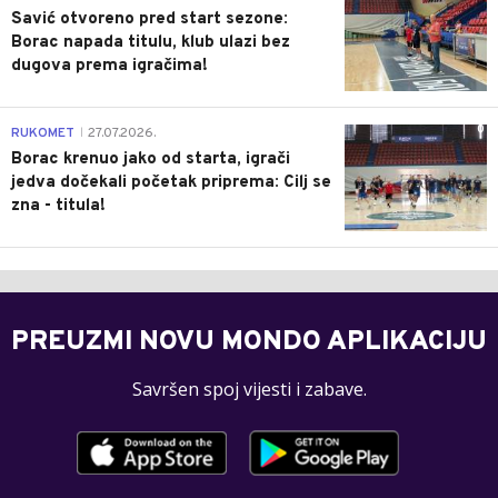
Savić otvoreno pred start sezone:
Borac napada titulu, klub ulazi bez
dugova prema igračima!
0
RUKOMET
27.07.2026.
|
Borac krenuo jako od starta, igrači
jedva dočekali početak priprema: Cilj se
zna - titula!
PREUZMI NOVU MONDO APLIKACIJU
Savršen spoj vijesti i zabave.