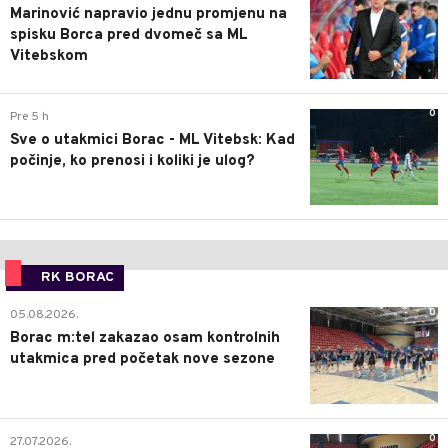
Marinović napravio jednu promjenu na
spisku Borca pred dvomeč sa ML
Vitebskom
0
Pre 5 h
Sve o utakmici Borac - ML Vitebsk: Kad
počinje, ko prenosi i koliki je ulog?
RK BORAC
0
05.08.2026.
Borac m:tel zakazao osam kontrolnih
utakmica pred početak nove sezone
0
27.07.2026.