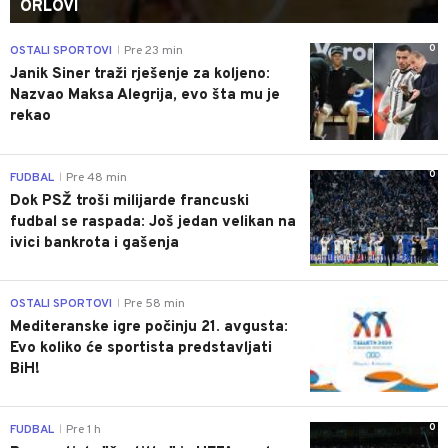
ORLOVI
0
OSTALI SPORTOVI
Pre 23 min
|
Janik Siner traži rješenje za koljeno:
Nazvao Maksa Alegrija, evo šta mu je
rekao
0
FUDBAL
Pre 48 min
|
Dok PSŽ troši milijarde francuski
fudbal se raspada: Još jedan velikan na
ivici bankrota i gašenja
0
OSTALI SPORTOVI
Pre 58 min
|
Mediteranske igre počinju 21. avgusta:
Evo koliko će sportista predstavljati
BiH!
0
FUDBAL
Pre 1 h
|