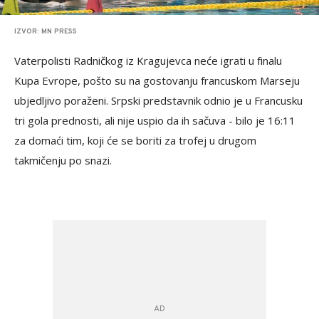
IZVOR: MN PRESS
Vaterpolisti Radničkog iz Kragujevca neće igrati u finalu
Kupa Evrope, pošto su na gostovanju francuskom Marseju
ubjedljivo poraženi. Srpski predstavnik odnio je u Francusku
tri gola prednosti, ali nije uspio da ih sačuva - bilo je 16:11
za domaći tim, koji će se boriti za trofej u drugom
takmičenju po snazi.