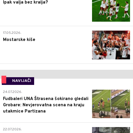
Ipak valja bez kralja?
0
17.05.2026.
Mostarske kiše
NAVIJAČI
0
24.07.2026.
Fudbaleri UNA Štrasena šokirano gledali
Grobare: Nevjerovatna scena na kraju
utakmice Partizana
0
22.07.2026.