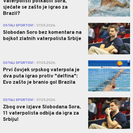
Vaterpolisti potkačili Sora,
sjećate se zašto je igrao za
Brazil?
2
OSTALI SPORTOVI
07.05.2026.
|
Slobodan Soro bez komentara na
bojkot zlatnih vaterpolista Srbije
0
OSTALI SPORTOVI
07.05.2026.
|
Prvi čovjek srpskog vaterpola je
dva puta igrao protiv "delfina":
Evo zašto je branio gol Brazila
0
OSTALI SPORTOVI
07.05.2026.
|
Zbog ove izjave Slobodana Sora,
11 vaterpolista odbija da igra za
Srbiju!