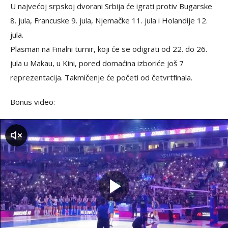
U najvećoj srpskoj dvorani Srbija će igrati protiv Bugarske
8. jula, Francuske 9. jula, Njemačke 11. jula i Holandije 12.
jula.
Plasman na Finalni turnir, koji će se odigrati od 22. do 26.
jula u Makau, u Kini, pored domaćina izboriće još 7
reprezentacija. Takmičenje će početi od četvrtfinala.
Bonus video:
zvuk