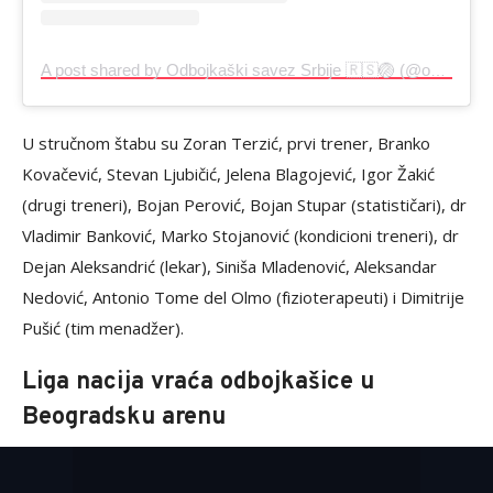
A post shared by Odbojkaški savez Srbije 🇷🇸🏐 (@ossrb)
U stručnom štabu su Zoran Terzić, prvi trener, Branko
Kovačević, Stevan Ljubičić, Jelena Blagojević, Igor Žakić
(drugi treneri), Bojan Perović, Bojan Stupar (statističari), dr
Vladimir Banković, Marko Stojanović (kondicioni treneri), dr
Dejan Aleksandrić (lekar), Siniša Mladenović, Aleksandar
Nedović, Antonio Tome del Olmo (fizioterapeuti) i Dimitrije
Pušić (tim menadžer).
Liga nacija vraća odbojkašice u
Beogradsku arenu