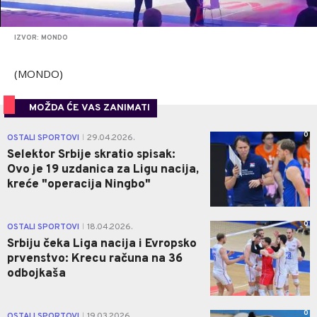
IZVOR: MONDO
(MONDO)
MOŽDA ĆE VAS ZANIMATI
0
OSTALI SPORTOVI
29.04.2026.
|
Selektor Srbije skratio spisak:
Ovo je 19 uzdanica za Ligu nacija,
kreće "operacija Ningbo"
0
OSTALI SPORTOVI
18.04.2026.
|
Srbiju čeka Liga nacija i Evropsko
prvenstvo: Krecu računa na 36
odbojkaša
0
OSTALI SPORTOVI
19.03.2026.
|