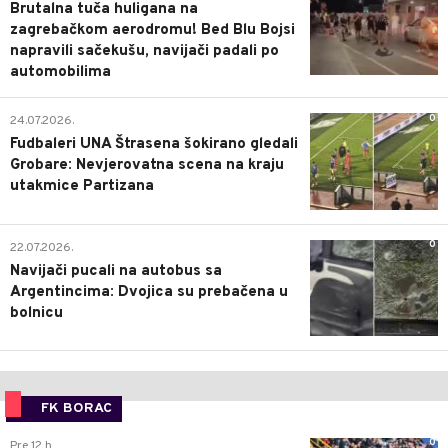
Brutalna tuča huligana na
zagrebačkom aerodromu! Bed Blu Bojsi
napravili sačekušu, navijači padali po
automobilima
0
24.07.2026.
Fudbaleri UNA Štrasena šokirano gledali
Grobare: Nevjerovatna scena na kraju
utakmice Partizana
0
22.07.2026.
Navijači pucali na autobus sa
Argentincima: Dvojica su prebačena u
bolnicu
FK BORAC
0
Pre 12 h