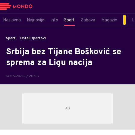
Naslovna
Najnovije
Info
Sport
Zabava
Magazin
M
Sport
Ostali sportovi
Srbija bez Tijane Bošković se
sprema za Ligu nacija
14.05.2026. / 20:58