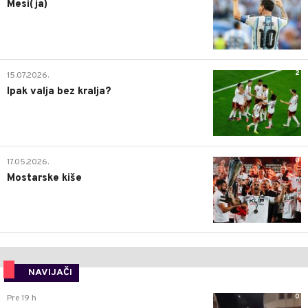
Mesi(ja)
2
15.07.2026.
Ipak valja bez kralja?
0
17.05.2026.
Mostarske kiše
NAVIJAČI
0
Pre 19 h