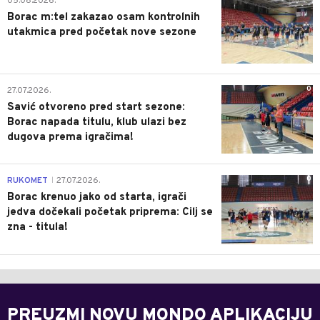
05.08.2026.
Borac m:tel zakazao osam kontrolnih
utakmica pred početak nove sezone
0
27.07.2026.
Savić otvoreno pred start sezone:
Borac napada titulu, klub ulazi bez
dugova prema igračima!
0
RUKOMET
27.07.2026.
|
Borac krenuo jako od starta, igrači
jedva dočekali početak priprema: Cilj se
zna - titula!
PREUZMI NOVU MONDO APLIKACIJU