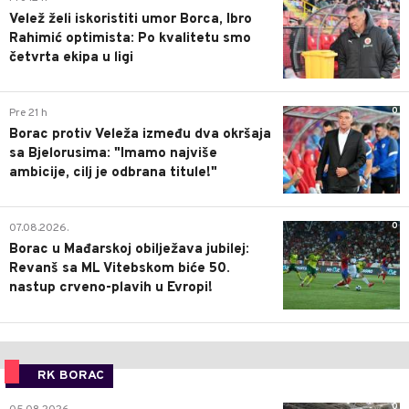
Velež želi iskoristiti umor Borca, Ibro
Rahimić optimista: Po kvalitetu smo
četvrta ekipa u ligi
0
Pre 21 h
Borac protiv Veleža između dva okršaja
sa Bjelorusima: "Imamo najviše
ambicije, cilj je odbrana titule!"
0
07.08.2026.
Borac u Mađarskoj obilježava jubilej:
Revanš sa ML Vitebskom biće 50.
nastup crveno-plavih u Evropi!
RK BORAC
0