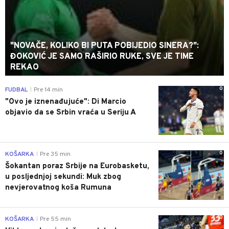
"NOVAČE, KOLIKO BI PUTA POBIJEDIO SINERA?":
ĐOKOVIĆ JE SAMO RAŠIRIO RUKE, SVE JE TIME
REKAO
0
FUDBAL
Pre 14 min
|
"Ovo je iznenađujuće": Di Marcio
objavio da se Srbin vraća u Seriju A
0
KOŠARKA
Pre 35 min
|
Šokantan poraz Srbije na Eurobasketu,
u posljednjoj sekundi: Muk zbog
nevjerovatnog koša Rumuna
0
KOŠARKA
Pre 55 min
|