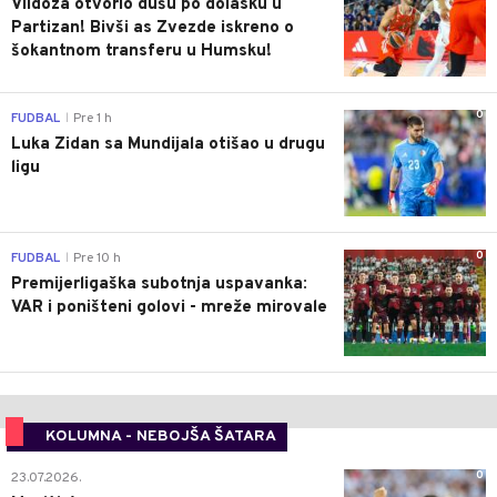
Vildoza otvorio dušu po dolasku u
Partizan! Bivši as Zvezde iskreno o
šokantnom transferu u Humsku!
0
FUDBAL
Pre 1 h
|
Luka Zidan sa Mundijala otišao u drugu
ligu
0
FUDBAL
Pre 10 h
|
Premijerligaška subotnja uspavanka:
VAR i poništeni golovi - mreže mirovale
KOLUMNA - NEBOJŠA ŠATARA
0
23.07.2026.