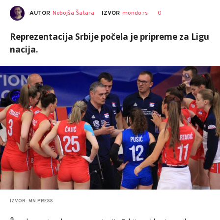
AUTOR
Nebojša Šatara
0
IZVOR
mondo.rs
Reprezentacija Srbije počela je pripreme za Ligu
nacija.
IZVOR: MN PRESS