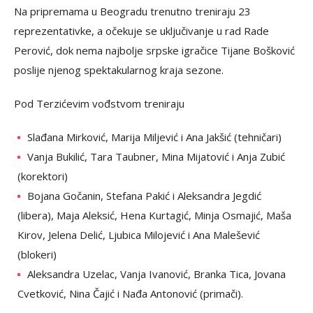
Na pripremama u Beogradu trenutno treniraju 23
reprezentativke, a očekuje se uključivanje u rad Rade
Perović, dok nema najbolje srpske igračice Tijane Bošković
poslije njenog spektakularnog kraja sezone.
Pod Terzićevim vođstvom treniraju
Slađana Mirković, Marija Miljević i Ana Jakšić (tehničari)
Vanja Bukilić, Tara Taubner, Mina Mijatović i Anja Zubić
(korektori)
Bojana Gočanin, Stefana Pakić i Aleksandra Jegdić
(libera), Maja Aleksić, Hena Kurtagić, Minja Osmajić, Maša
Kirov, Jelena Delić, Ljubica Milojević i Ana Malešević
(blokeri)
Aleksandra Uzelac, Vanja Ivanović, Branka Tica, Jovana
Cvetković, Nina Čajić i Nađa Antonović (primači).