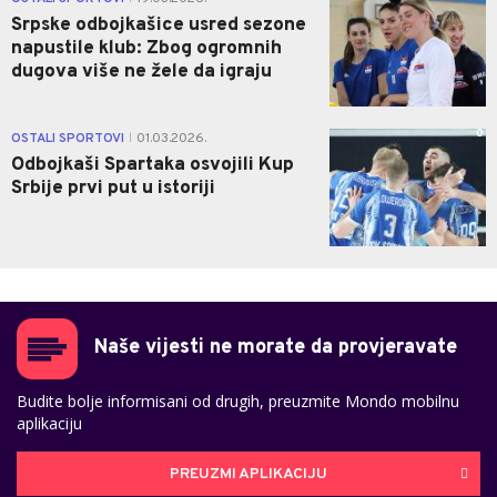
Srpske odbojkašice usred sezone
napustile klub: Zbog ogromnih
dugova više ne žele da igraju
0
OSTALI SPORTOVI
01.03.2026.
|
Odbojkaši Spartaka osvojili Kup
Srbije prvi put u istoriji
Naše vijesti ne morate da provjeravate
Budite bolje informisani od drugih, preuzmite Mondo mobilnu
aplikaciju
PREUZMI APLIKACIJU