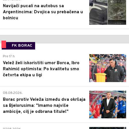
Navijači pucali na autobus sa
Argentincima: Dvojica su prebačena u
bolnicu
FK BORAC
0
Pre 17 h
Velež želi iskoristiti umor Borca, Ibro
Rahimić optimista: Po kvalitetu smo
četvrta ekipa u ligi
0
08.08.2026.
Borac protiv Veleža između dva okršaja
sa Bjelorusima: "Imamo najviše
ambicije, cilj je odbrana titule!"
0