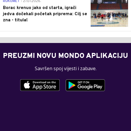
0
RUKOMET
27.07.2026.
|
Borac krenuo jako od starta, igrači
jedva dočekali početak priprema: Cilj se
zna - titula!
PREUZMI NOVU MONDO APLIKACIJU
Savršen spoj vijesti i zabave.