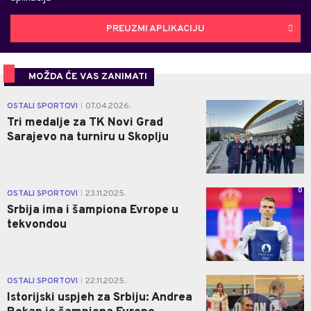
PREUZMI APLIKACIJU
MOŽDA ĆE VAS ZANIMATI
0
OSTALI SPORTOVI
07.04.2026.
|
Tri medalje za TK Novi Grad
Sarajevo na turniru u Skoplju
0
OSTALI SPORTOVI
23.11.2025.
|
Srbija ima i šampiona Evrope u
tekvondou
0
OSTALI SPORTOVI
22.11.2025.
|
Istorijski uspjeh za Srbiju: Andrea