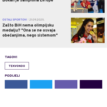
Bokan je šampiona Evrope
0
OSTALI SPORTOVI
21.09.2025.
|
Zašto BiH nema olimpijsku
medalju? "Ona se ne osvaja
obećanjima, nego sistemom"
TAGOVI
TEKVONDO
PODIJELI