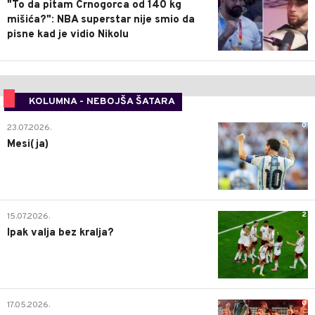
"To da pitam Crnogorca od 140 kg
mišića?": NBA superstar nije smio da
pisne kad je vidio Nikolu
KOLUMNA - NEBOJŠA ŠATARA
0
23.07.2026.
Mesi(ja)
2
15.07.2026.
Ipak valja bez kralja?
0
17.05.2026.