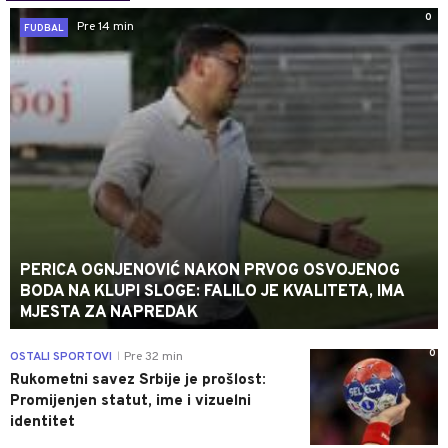
0
Pre 14 min
FUDBAL
PERICA OGNJENOVIĆ NAKON PRVOG OSVOJENOG
BODA NA KLUPI SLOGE: FALILO JE KVALITETA, IMA
MJESTA ZA NAPREDAK
0
OSTALI SPORTOVI
Pre 32 min
|
Rukometni savez Srbije je prošlost:
Promijenjen statut, ime i vizuelni
identitet