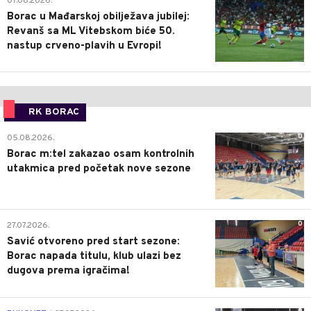
07.08.2026.
Borac u Mađarskoj obilježava jubilej:
Revanš sa ML Vitebskom biće 50.
nastup crveno-plavih u Evropi!
RK BORAC
0
05.08.2026.
Borac m:tel zakazao osam kontrolnih
utakmica pred početak nove sezone
0
27.07.2026.
Savić otvoreno pred start sezone:
Borac napada titulu, klub ulazi bez
dugova prema igračima!