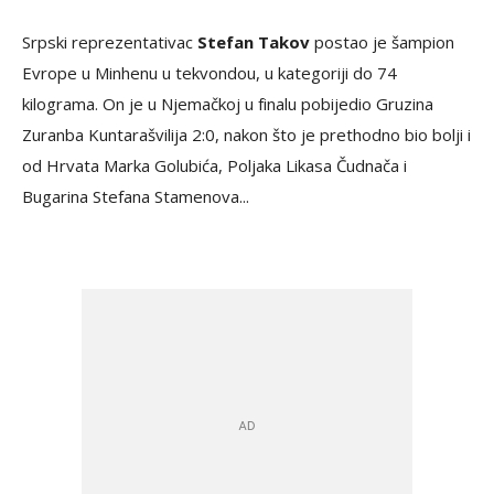
Srpski reprezentativac
Stefan Takov
postao je šampion
Evrope u Minhenu u tekvondou, u kategoriji do 74
kilograma. On je u Njemačkoj u finalu pobijedio Gruzina
Zuranba Kuntarašvilija 2:0, nakon što je prethodno bio bolji i
od Hrvata Marka Golubića, Poljaka Likasa Čudnača i
Bugarina Stefana Stamenova...