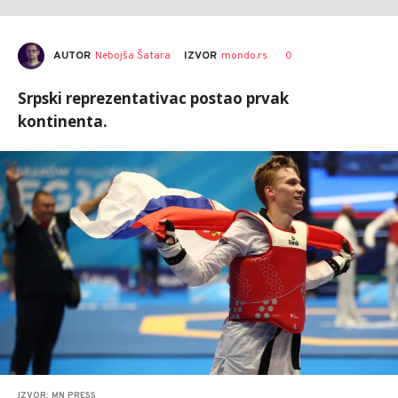
AUTOR
Nebojša Šatara
0
IZVOR
mondo.rs
Srpski reprezentativac postao prvak
kontinenta.
IZVOR: MN PRESS