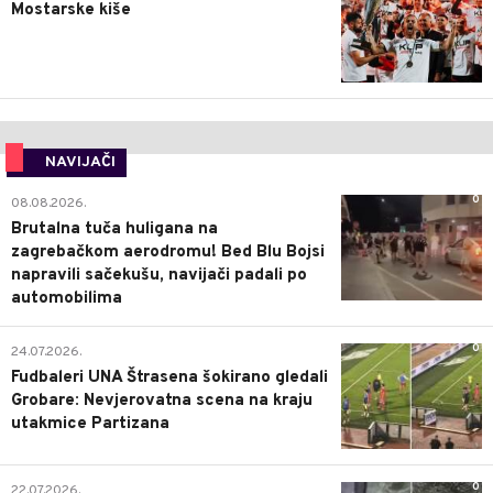
Mostarske kiše
NAVIJAČI
0
08.08.2026.
Brutalna tuča huligana na
zagrebačkom aerodromu! Bed Blu Bojsi
napravili sačekušu, navijači padali po
automobilima
0
24.07.2026.
Fudbaleri UNA Štrasena šokirano gledali
Grobare: Nevjerovatna scena na kraju
utakmice Partizana
0
22.07.2026.