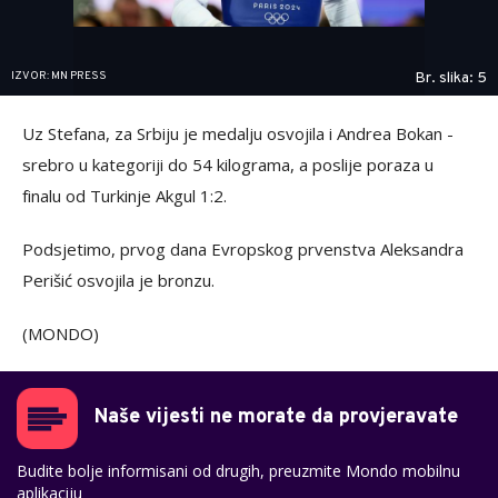
IZVOR: MN PRESS
Br. slika: 5
Uz Stefana, za Srbiju je medalju osvojila i Andrea Bokan -
srebro u kategoriji do 54 kilograma, a poslije poraza u
finalu od Turkinje Akgul 1:2.
Podsjetimo, prvog dana Evropskog prvenstva Aleksandra
Perišić osvojila je bronzu.
(MONDO)
Naše vijesti ne morate da provjeravate
Budite bolje informisani od drugih, preuzmite Mondo mobilnu
aplikaciju