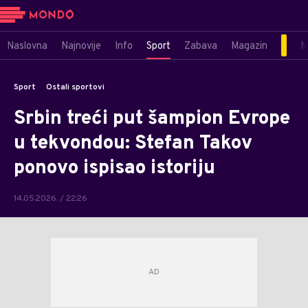
Naslovna
Najnovije
Info
Sport
Zabava
Magazin
M
Sport
Ostali sportovi
Srbin treći put šampion Evrope
u tekvondou: Stefan Takov
ponovo ispisao istoriju
14.05.2026. / 22:26