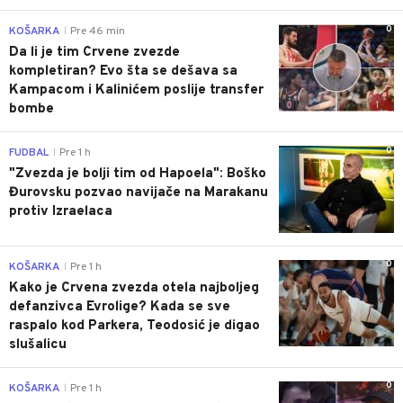
0
KOŠARKA
Pre 46 min
|
Da li je tim Crvene zvezde
kompletiran? Evo šta se dešava sa
Kampacom i Kalinićem poslije transfer
bombe
0
FUDBAL
Pre 1 h
|
"Zvezda je bolji tim od Hapoela": Boško
Đurovsku pozvao navijače na Marakanu
protiv Izraelaca
0
KOŠARKA
Pre 1 h
|
Kako je Crvena zvezda otela najboljeg
defanzivca Evrolige? Kada se sve
raspalo kod Parkera, Teodosić je digao
slušalicu
0
KOŠARKA
Pre 1 h
|