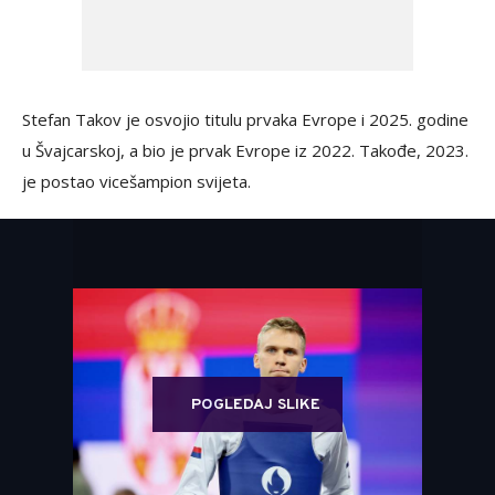
Stefan Takov je osvojio titulu prvaka Evrope i 2025. godine
u Švajcarskoj, a bio je prvak Evrope iz 2022. Takođe, 2023.
je postao vicešampion svijeta.
POGLEDAJ SLIKE