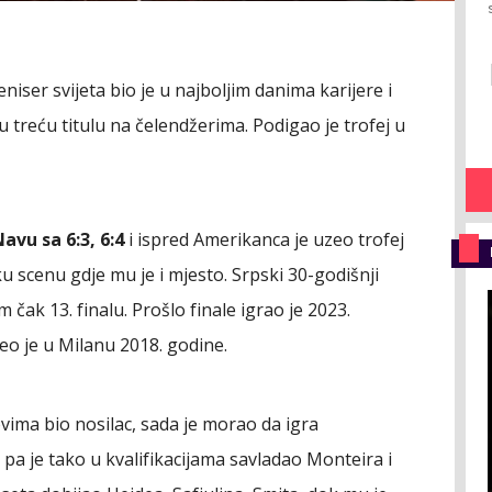
eniser svijeta bio je u najboljim danima karijere i
oju treću titulu na čelendžerima. Podigao je trofej u
avu sa 6:3, 6:4
i ispred Amerikanca je uzeo trofej
ku scenu gdje mu je i mjesto. Srpski 30-godišnji
m čak 13. finalu. Prošlo finale igrao je 2023.
uzeo je u Milanu 2018. godine.
vima bio nosilac, sada je morao da igra
00 pa je tako u kvalifikacijama savladao Monteira i