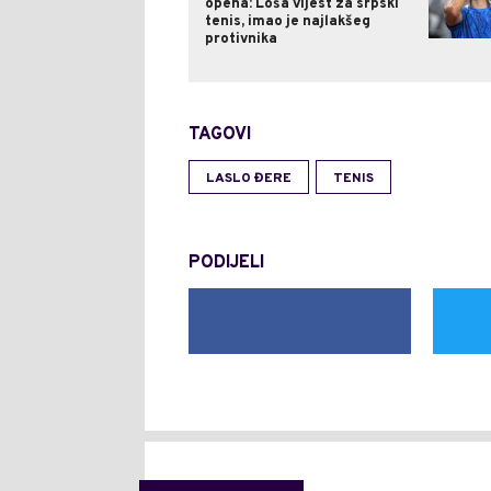
opena: Loša vijest za srpski
tenis, imao je najlakšeg
protivnika
TAGOVI
LASLO ĐERE
TENIS
PODIJELI