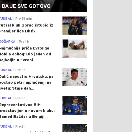
DA JE SVE GOTOVO
0
FUDBAL
Pre 51 min
|
Futsal klub Borac istupio iz
Premijer lige BiH!?
0
KOŠARKA
Pre 1 h
|
Najmučnija priča Evrolige
dobila epilog: Bio jedan od
najboljih u Evropi...
0
FUDBAL
Pre 1 h
|
Dalić napustio Hrvatsku, pa
postao peti najplaćeniji na
svetu: Staje dah...
0
FUDBAL
Pre 1 h
|
Reprezentativac BiH
predstavljen u novom klubu:
Samed Baždar u Belgiji, ...
0
FUDBAL
Pre 2 h
|