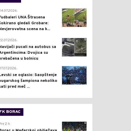
0
24.07.2026.
Fudbaleri UNA Štrasena
šokirano gledali Grobare:
Nevjerovatna scena na k...
0
22.07.2026.
Navijači pucali na autobus sa
Argentincima: Dvojica su
prebačena u bolnicu
1
07.07.2026.
Levski se oglasio: Saopštenje
bugarskog šampiona nekoliko
sati pred meč ...
FK BORAC
0
Pre 2 h
Borac u Mađarskoj obilježava