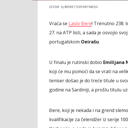
IZVOR: X/@ERETZSPORTMED3
Vraća se
Laslo Đere
! Trenutno 238. t
27. na ATP listi, a sada je osvojio sv
portugalskom
Oeirašu
.
U finalu je rutinski dobio
Emilijana N
koji će mu pomoći da se vrati na veli
teniser došao je do treće titule u svo
godine na Sardiniji, a prošlu titulu 
Đere, koji je nekada i na grend slemo
kvalifikacije za čelendžer iz serije 1