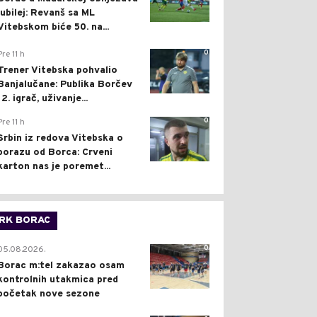
jubilej: Revanš sa ML
Vitebskom biće 50. na...
0
Pre 11 h
Trener Vitebska pohvalio
Banjalučane: Publika Borčev
12. igrač, uživanje...
0
Pre 11 h
Srbin iz redova Vitebska o
porazu od Borca: Crveni
karton nas je poremet...
RK BORAC
0
05.08.2026.
Borac m:tel zakazao osam
kontrolnih utakmica pred
početak nove sezone