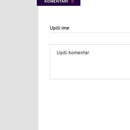
KOMENTARI
0
Upiši ime