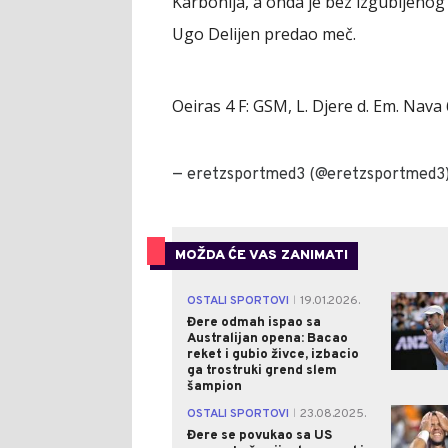
Karbonija, a onda je bez izgubljenog 
Ugo Delijen predao meč.
Oeiras 4 F: GSM, L. Djere d. Em. Nava 
— eretzsportmed3 (@eretzsportmed3
MOŽDA ĆE VAS ZANIMATI
OSTALI SPORTOVI
19.01.2026.
|
Đere odmah ispao sa
Australijan opena: Bacao
reket i gubio živce, izbacio
ga trostruki grend slem
šampion
OSTALI SPORTOVI
23.08.2025.
|
Đere se povukao sa US