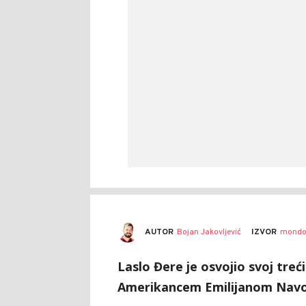
AUTOR
Bojan Jakovljević
IZVOR
mondo
Laslo Đere je osvojio svoj treć
Amerikancem Emilijanom Navom