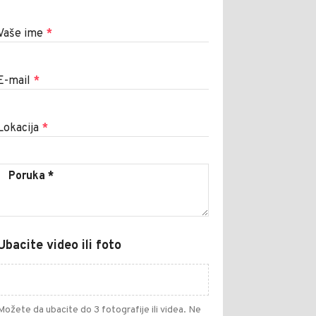
Vaše ime
*
E-mail
*
Lokacija
*
Ubacite video ili foto
Možete da ubacite do 3 fotografije ili videa. Ne