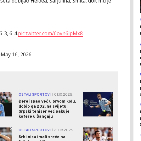
seta dobijao Heidea, Safjulina, Smita, dok mu je
6-3, 6-4.
pic.twitter.com/6ovn6lpMx8
May 16, 2026
)
0
0
OSTALI SPORTOVI
01.10.2025.
|
Đere ispao već u prvom kolu,
dobio ga 202. na svijetu:
Srpski teniser već pakuje
kofere u Šangaju
0
0
OSTALI SPORTOVI
21.08.2025.
|
Srbi nisu imali sreće na