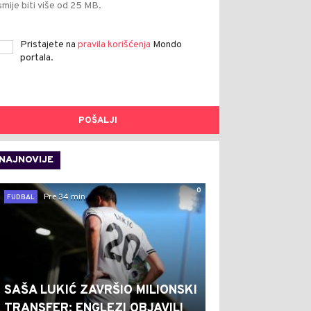
smije biti više od 25 MB.
Pristajete na
pravila korišćenja
Mondo
portala.
POŠALJI
NAJNOVIJE
0
Pre 34 min
FUDBAL
SAŠA LUKIĆ ZAVRŠIO MILIONSKI
TRANSFER: ENGLEZI OBJAVILI