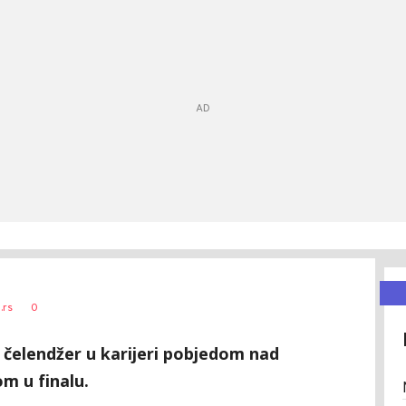
0
.rs
i čelendžer u karijeri pobjedom nad
 u finalu.