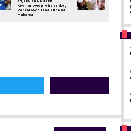
žrijebu za US open:
Kecmanović protiv velikog
Rodžerovog fana, Olga na
mukama