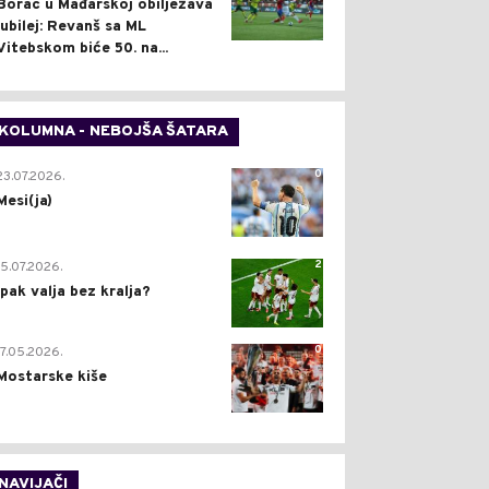
Borac u Mađarskoj obilježava
jubilej: Revanš sa ML
Vitebskom biće 50. na...
KOLUMNA - NEBOJŠA ŠATARA
0
23.07.2026.
Mesi(ja)
2
15.07.2026.
Ipak valja bez kralja?
0
17.05.2026.
Mostarske kiše
NAVIJAČI