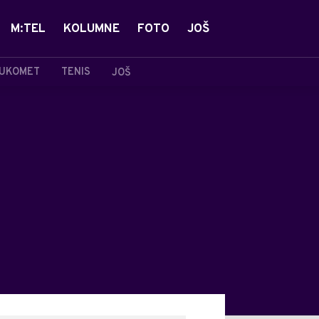
M:TEL
KOLUMNE
FOTO
JOŠ
UKOMET
TENIS
JOŠ