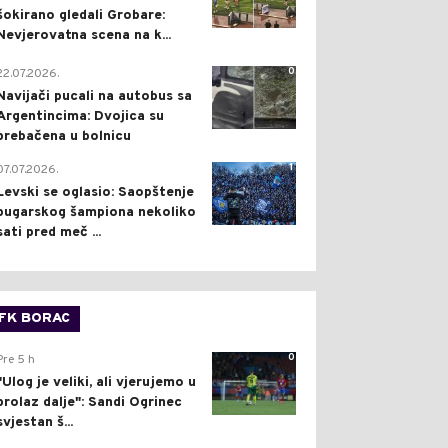
šokirano gledali Grobare:
Nevjerovatna scena na k...
0
22.07.2026.
Navijači pucali na autobus sa
Argentincima: Dvojica su
prebačena u bolnicu
1
07.07.2026.
Levski se oglasio: Saopštenje
bugarskog šampiona nekoliko
sati pred meč ...
FK BORAC
0
Pre 5 h
"Ulog je veliki, ali vjerujemo u
prolaz dalje": Sandi Ogrinec
svjestan š...