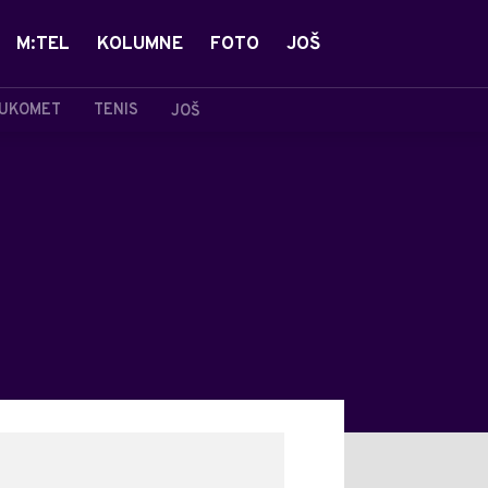
M:TEL
KOLUMNE
FOTO
JOŠ
UKOMET
TENIS
JOŠ