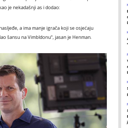
kao je nekadašnji as i dodao:
asljeđe, a ima manje igrača koji se osjećaju
u dao šansu na Vimbldonu", jasan je Henman.