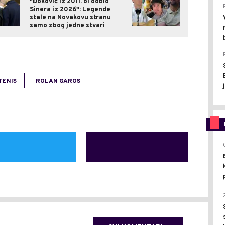
"Đoković iz 2011. bi dobio
Sinera iz 2026": Legende
stale na Novakovu stranu
samo zbog jedne stvari
TENIS
ROLAN GAROS