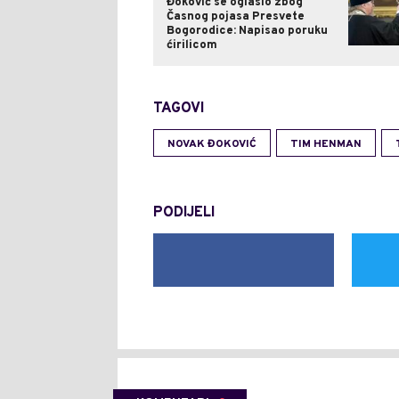
Đoković se oglasio zbog
Časnog pojasa Presvete
Bogorodice: Napisao poruku
ćirilicom
TAGOVI
NOVAK ĐOKOVIĆ
TIM HENMAN
PODIJELI