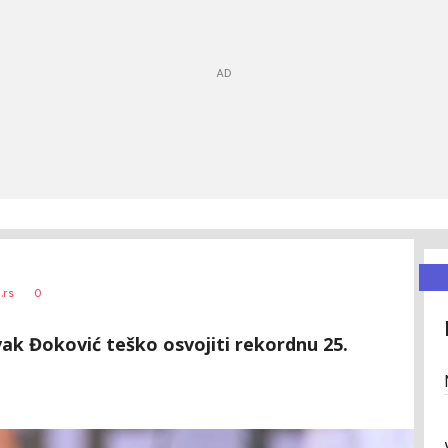
0
.rs
k Đoković teško osvojiti rekordnu 25.