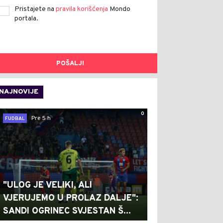
Pristajete na
pravila korišćenja
Mondo
portala.
POŠALJI
NAJNOVIJE
0
Pre 5 h
FUDBAL
"ULOG JE VELIKI, ALI
VJERUJEMO U PROLAZ DALJE":
SANDI OGRINEC SVJESTAN Š...