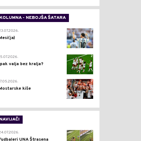
KOLUMNA - NEBOJŠA ŠATARA
0
23.07.2026.
Mesi(ja)
2
15.07.2026.
Ipak valja bez kralja?
0
17.05.2026.
Mostarske kiše
NAVIJAČI
0
24.07.2026.
Fudbaleri UNA Štrasena