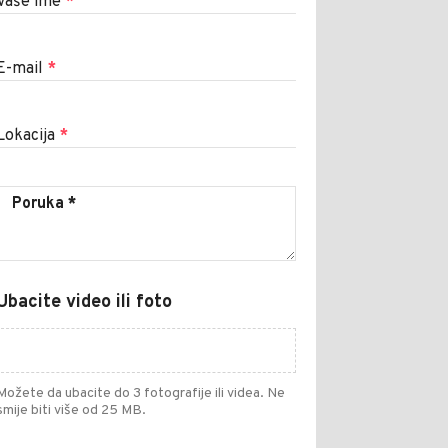
Vaše ime
*
E-mail
*
Lokacija
*
Ubacite video ili foto
Možete da ubacite do 3 fotografije ili videa. Ne
smije biti više od 25 MB.