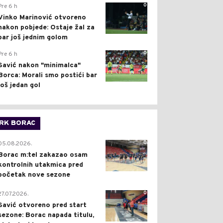
0
Pre 6 h
Vinko Marinović otvoreno
nakon pobjede: Ostaje žal za
bar još jednim golom
0
Pre 6 h
Savić nakon "minimalca"
Borca: Morali smo postići bar
još jedan gol
RK BORAC
0
05.08.2026.
Borac m:tel zakazao osam
kontrolnih utakmica pred
početak nove sezone
0
27.07.2026.
Savić otvoreno pred start
sezone: Borac napada titulu,