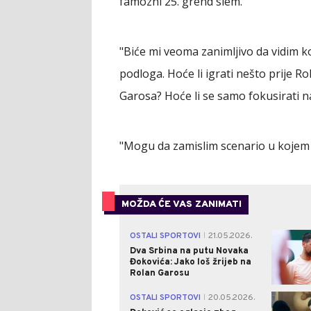
famozni 25. grend slem.
"Biće mi veoma zanimljivo da vidim koli
podloga. Hoće li igrati nešto prije R
Garosa? Hoće li se samo fokusirati n
"Mogu da zamislim scenario u kojem nec
MOŽDA ĆE VAS ZANIMATI
OSTALI SPORTOVI
21.05.2026.
|
Dva Srbina na putu Novaka
Đokovića: Jako loš žrijeb na
Rolan Garosu
OSTALI SPORTOVI
20.05.2026.
|