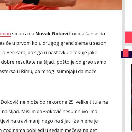
nman
smatra da
Novak Đoković
nema šanse da
i as će u prvom kolu drugog grend slema u sezoni
ija Perikara, dok ga u nastavku očekuje jako
dobre rezultate na šljaci, pošto je odigrao samo
 Mastersa u Rimu, pa mnogi sumnjaju da može
Đoković ne može do rekordne 25. velike titule na
i na šljaci. Mislim da Đoković nesumnjivo ima
jevi na travi manji nego na šljaci. Za mene je
im godinama pobijedi u sedam mečeva na pet