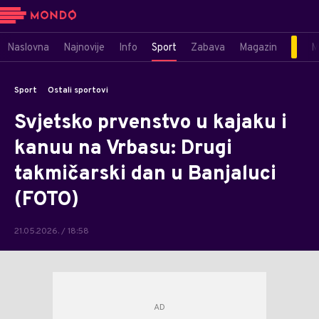
Naslovna
Najnovije
Info
Sport
Zabava
Magazin
M
Sport
Ostali sportovi
Svjetsko prvenstvo u kajaku i
kanuu na Vrbasu: Drugi
takmičarski dan u Banjaluci
(FOTO)
21.05.2026. / 18:58