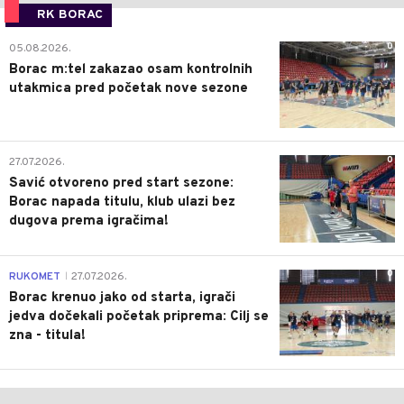
RK BORAC
0
05.08.2026.
Borac m:tel zakazao osam kontrolnih
utakmica pred početak nove sezone
0
27.07.2026.
Savić otvoreno pred start sezone:
Borac napada titulu, klub ulazi bez
dugova prema igračima!
0
RUKOMET
27.07.2026.
|
Borac krenuo jako od starta, igrači
jedva dočekali početak priprema: Cilj se
zna - titula!