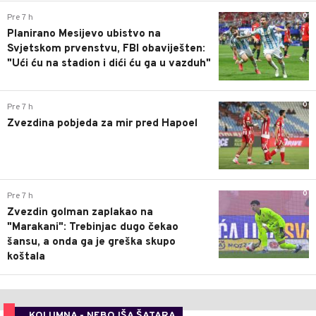
0
Pre 7 h
Planirano Mesijevo ubistvo na
Svjetskom prvenstvu, FBI obaviješten:
"Ući ću na stadion i dići ću ga u vazduh"
0
Pre 7 h
Zvezdina pobjeda za mir pred Hapoel
0
Pre 7 h
Zvezdin golman zaplakao na
"Marakani": Trebinjac dugo čekao
šansu, a onda ga je greška skupo
koštala
KOLUMNA - NEBOJŠA ŠATARA