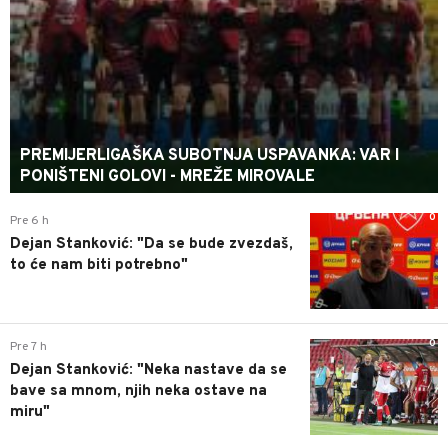
PREMIJERLIGAŠKA SUBOTNJA USPAVANKA: VAR I
PONIŠTENI GOLOVI - MREŽE MIROVALE
0
Pre 6 h
Dejan Stanković: "Da se bude zvezdaš,
to će nam biti potrebno"
0
Pre 7 h
Dejan Stanković: "Neka nastave da se
bave sa mnom, njih neka ostave na
miru"