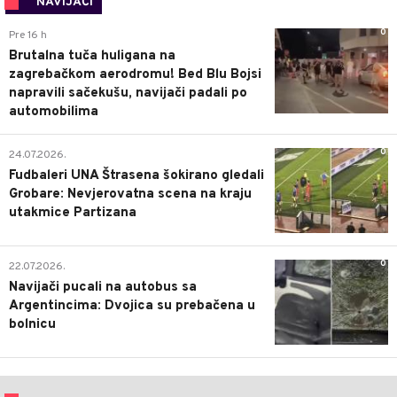
NAVIJAČI
0
Pre 16 h
Brutalna tuča huligana na
zagrebačkom aerodromu! Bed Blu Bojsi
napravili sačekušu, navijači padali po
automobilima
0
24.07.2026.
Fudbaleri UNA Štrasena šokirano gledali
Grobare: Nevjerovatna scena na kraju
utakmice Partizana
0
22.07.2026.
Navijači pucali na autobus sa
Argentincima: Dvojica su prebačena u
bolnicu