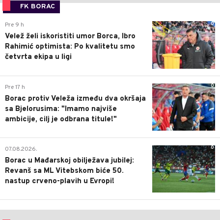
FK BORAC
0
Pre 9 h
Velež želi iskoristiti umor Borca, Ibro
Rahimić optimista: Po kvalitetu smo
četvrta ekipa u ligi
0
Pre 17 h
Borac protiv Veleža između dva okršaja
sa Bjelorusima: "Imamo najviše
ambicije, cilj je odbrana titule!"
0
07.08.2026.
Borac u Mađarskoj obilježava jubilej:
Revanš sa ML Vitebskom biće 50.
nastup crveno-plavih u Evropi!