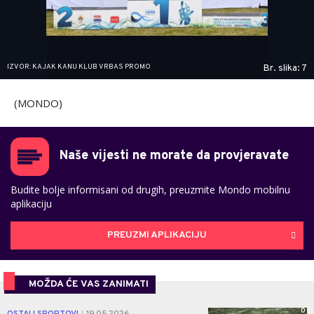
IZVOR: KAJAK KANU KLUB VRBAS PROMO
Br. slika: 7
(MONDO)
Naše vijesti ne morate da provjeravate
Budite bolje informisani od drugih, preuzmite Mondo mobilnu
aplikaciju
PREUZMI APLIKACIJU
MOŽDA ĆE VAS ZANIMATI
0
OSTALI SPORTOVI
19.05.2026.
|