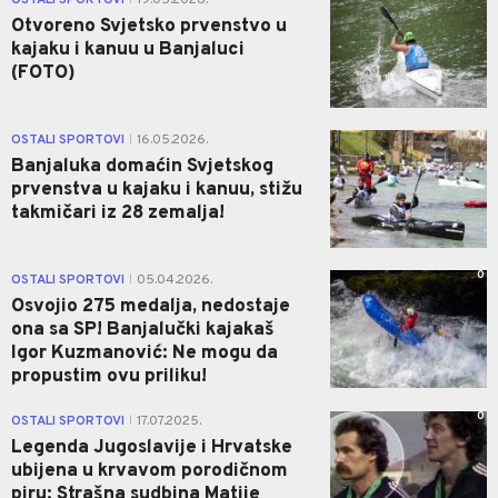
Otvoreno Svjetsko prvenstvo u
kajaku i kanuu u Banjaluci
(FOTO)
0
OSTALI SPORTOVI
16.05.2026.
|
Banjaluka domaćin Svjetskog
prvenstva u kajaku i kanuu, stižu
takmičari iz 28 zemalja!
0
OSTALI SPORTOVI
05.04.2026.
|
Osvojio 275 medalja, nedostaje
ona sa SP! Banjalučki kajakaš
Igor Kuzmanović: Ne mogu da
propustim ovu priliku!
0
OSTALI SPORTOVI
17.07.2025.
|
Legenda Jugoslavije i Hrvatske
ubijena u krvavom porodičnom
piru: Strašna sudbina Matije