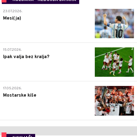
0
23.07.2026.
Mesi(ja)
2
15.07.2026.
Ipak valja bez kralja?
0
17.05.2026.
Mostarske kiše