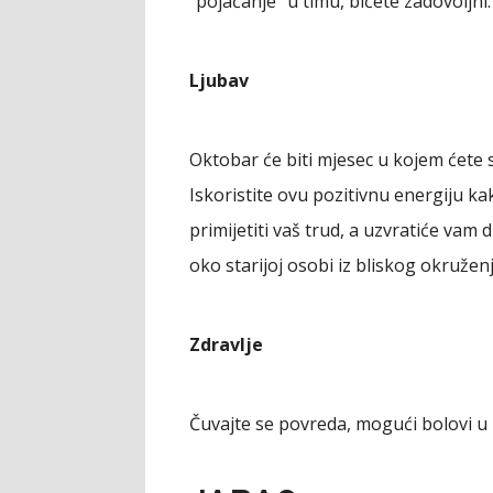
"pojačanje" u timu, bićete zadovoljni.
Ljubav
Oktobar će biti mjesec u kojem ćete se
Iskoristite ovu pozitivnu energiju kako
primijetiti vaš trud, a uzvratiće vam
oko starijoj osobi iz bliskog okružen
Zdravlje
Čuvajte se povreda, mogući bolovi u 