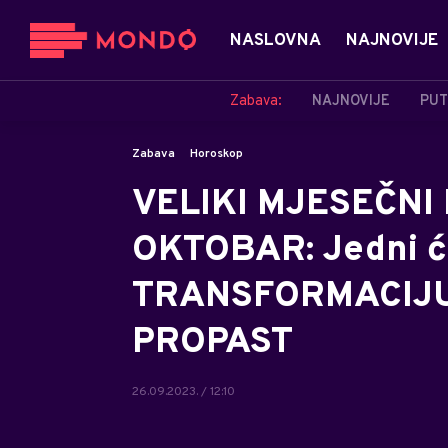
NASLOVNA
NAJNOVIJE
Zabava:
NAJNOVIJE
PUT
Zabava
Horoskop
VELIKI MJESEČN
OKTOBAR: Jedni će
TRANSFORMACIJU G
PROPAST
26.09.2023. / 12:10