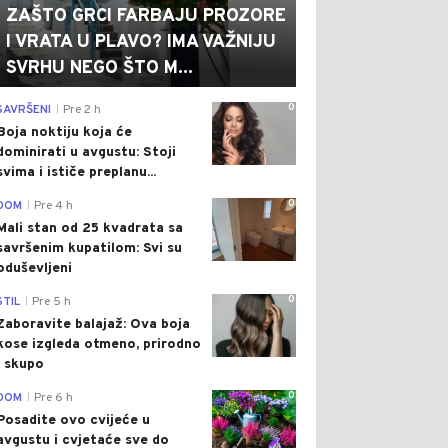
ZAŠTO GRCI FARBAJU PROZORE
I VRATA U PLAVO? IMA VAŽNIJU
SVRHU NEGO ŠTO M...
0
SAVRŠENI
Pre 2 h
|
Boja noktiju koja će
dominirati u avgustu: Stoji
svima i ističe preplanu...
0
DOM
Pre 4 h
|
Mali stan od 25 kvadrata sa
savršenim kupatilom: Svi su
oduševljeni
0
STIL
Pre 5 h
|
Zaboravite balajaž: Ova boja
kose izgleda otmeno, prirodno
i skupo
0
DOM
Pre 6 h
|
Posadite ovo cvijeće u
avgustu i cvjetaće sve do