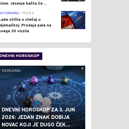
zime: Jesenja bašta će ...
0
AUTOMOBILI
Pre 8 h
|
Lada otišla u stečaj u
Njemačkoj: Prodaja pala na
svega 30 vozila
DNEVNI HOROSKOP
0
03.06.2026.
DNEVNI HOROSKOP ZA 3. JUN
2026: JEDAN ZNAK DOBIJA
NOVAC KOJI JE DUGO ČEK...