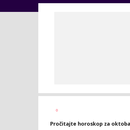
Dragana
AUTOR
0
Božić
Pročitajte horoskop za oktobar