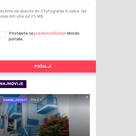
Možete da ubacite do 3 fotografije ili videa. Ne
smije biti više od 25 MB.
Pristajete na
pravila korišćenja
Mondo
portala.
POŠALJI
NAJNOVIJE
0
Pre 2 h
ZANIMLJIVOSTI