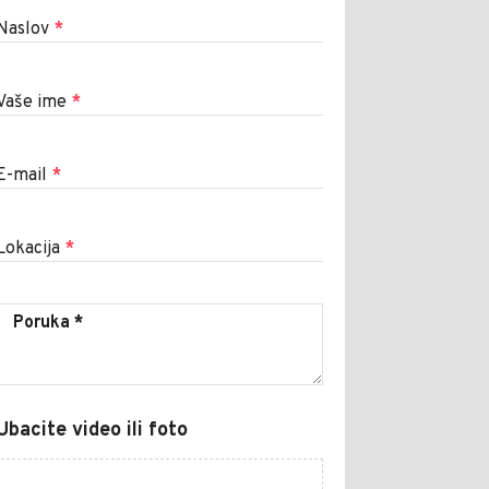
Naslov
*
Vaše ime
*
E-mail
*
Lokacija
*
Ubacite video ili foto