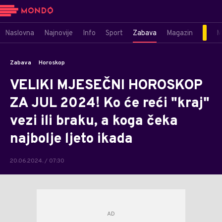
Naslovna
Najnovije
Info
Sport
Zabava
Magazin
M
Zabava
Horoskop
VELIKI MJESEČNI HOROSKOP
ZA JUL 2024! Ko će reći "kraj"
vezi ili braku, a koga čeka
najbolje ljeto ikada
20.06.2024. / 07:30