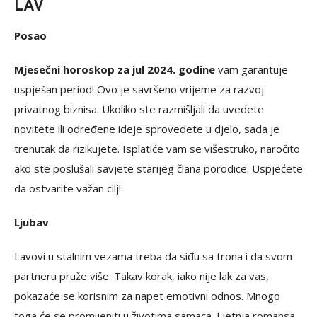
LAV
Posao
Mjesečni horoskop za jul 2024. godine
vam garantuje
uspješan period! Ovo je savršeno vrijeme za razvoj
privatnog biznisa. Ukoliko ste razmišljali da uvedete
novitete ili određene ideje sprovedete u djelo, sada je
trenutak da rizikujete. Isplatiće vam se višestruko, naročito
ako ste poslušali savjete starijeg člana porodice. Uspjećete
da ostvarite važan cilj!
Ljubav
Lavovi u stalnim vezama treba da siđu sa trona i da svom
partneru pruže više. Takav korak, iako nije lak za vas,
pokazaće se korisnim za napet emotivni odnos. Mnogo
toga će se promijeniti u životima samaca. Ljetnja romansa