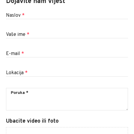
Dojavite nam vijest
Naslov
*
Vaše ime
*
E-mail
*
Lokacija
*
Ubacite video ili foto