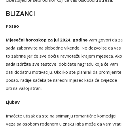
Obezbijedite sebi odmor koji će vas osloboditi stresa.
BLIZANCI
Posao
Mjesečni horoskop za jul 2024. godine
vam govori da za
sada zaboravite na slobodne vikende. Ne dozvolite da vas
to zabrine jer će sve doći u ravnotežu krajem mjeseca. Ako
sada izdržite sve testove, dobićete nagradu koja će vam
dati dodatnu motivaciju. Ukoliko ste planirali da promijenite
posao, radije sačekajte naredni mjesec kada će zvijezde
biti na vašoj strani.
Ljubav
Imaćete utisak da ste na snimanju romantične komedije!
Veza sa osobom rođenom u znaku Riba može da vam vrati