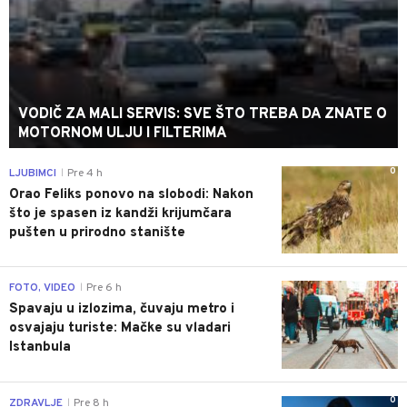
VODIČ ZA MALI SERVIS: SVE ŠTO TREBA DA ZNATE O
MOTORNOM ULJU I FILTERIMA
0
LJUBIMCI
Pre 4 h
|
Orao Feliks ponovo na slobodi: Nakon
što je spasen iz kandži krijumčara
pušten u prirodno stanište
0
FOTO, VIDEO
Pre 6 h
|
Spavaju u izlozima, čuvaju metro i
osvajaju turiste: Mačke su vladari
Istanbula
0
ZDRAVLJE
Pre 8 h
|