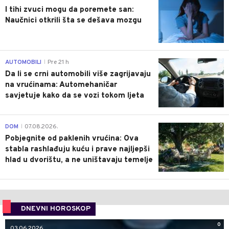
I tihi zvuci mogu da poremete san:
Naučnici otkrili šta se dešava mozgu
0
AUTOMOBILI
Pre 21 h
|
Da li se crni automobili više zagrijavaju
na vrućinama: Automehaničar
savjetuje kako da se vozi tokom ljeta
0
DOM
07.08.2026.
|
Pobjegnite od paklenih vrućina: Ova
stabla rashlađuju kuću i prave najljepši
hlad u dvorištu, a ne uništavaju temelje
DNEVNI HOROSKOP
0
03.06.2026.