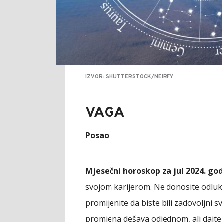
IZVOR: SHUTTERSTOCK/NEIRFY
VAGA
Posao
Mjesečni horoskop za jul 2024. go
svojom karijerom. Ne donosite odluke
promijenite da biste bili zadovoljni
promjena dešava odjednom, ali dajte