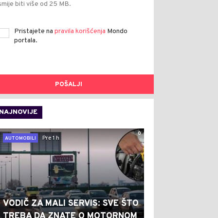
smije biti više od 25 MB.
Pristajete na
pravila korišćenja
Mondo
portala.
POŠALJI
NAJNOVIJE
0
Pre 1 h
AUTOMOBILI
VODIČ ZA MALI SERVIS: SVE ŠTO
TREBA DA ZNATE O MOTORNOM