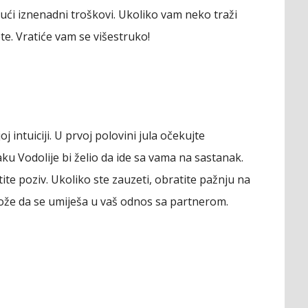
ći iznenadni troškovi. Ukoliko vam neko traži
te. Vratiće vam se višestruko!
oj intuiciji. U prvoj polovini jula očekujte
u Vodolije bi želio da ide sa vama na sastanak.
tite poziv. Ukoliko ste zauzeti, obratite pažnju na
ože da se umiješa u vaš odnos sa partnerom.