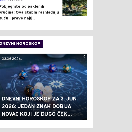
DOM
Pre 22 h
Pobjegnite od paklenih
vrućina: Ova stabla rashlađuju
kuću i prave najlj...
DNEVNI HOROSKOP
0
03.06.2026.
DNEVNI HOROSKOP ZA 3. JUN
2026: JEDAN ZNAK DOBIJA
NOVAC KOJI JE DUGO ČEK...