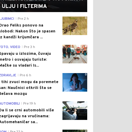
ULJU I FILTERIMA
0
LJUBIMCI
Pre 2 h
|
Orao Feliks ponovo na
slobodi: Nakon što je spasen
iz kandži krijumčara ...
0
FOTO, VIDEO
Pre 3 h
|
Spavaju u izlozima, čuvaju
metro i osvajaju turiste:
Mačke su vladari Is...
0
ZDRAVLJE
Pre 6 h
|
I tihi zvuci mogu da poremete
san: Naučnici otkrili šta se
dešava mozgu
0
AUTOMOBILI
Pre 19 h
|
Da li se crni automobili više
zagrijavaju na vrućinama:
Automehaničar sa...
0
|