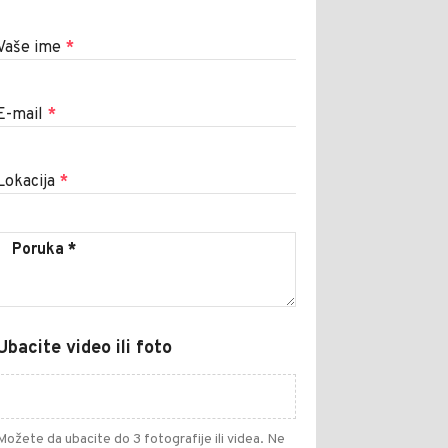
Vaše ime
*
E-mail
*
Lokacija
*
Ubacite video ili foto
Možete da ubacite do 3 fotografije ili videa. Ne