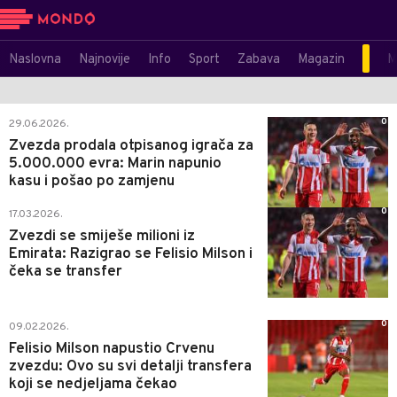
Naslovna
Najnovije
Info
Sport
Zabava
Magazin
M
0
29.06.2026.
Zvezda prodala otpisanog igrača za
5.000.000 evra: Marin napunio
kasu i pošao po zamjenu
0
17.03.2026.
Zvezdi se smiješe milioni iz
Emirata: Razigrao se Felisio Milson i
čeka se transfer
0
09.02.2026.
Felisio Milson napustio Crvenu
zvezdu: Ovo su svi detalji transfera
koji se nedjeljama čekao