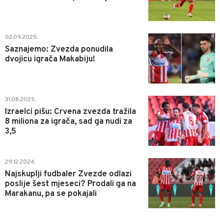
0
02.09.2025.
Saznajemo: Zvezda ponudila
dvojicu igrača Makabiju!
0
31.08.2025.
Izraelci pišu: Crvena zvezda tražila
8 miliona za igrača, sad ga nudi za
3,5
0
29.12.2024.
Najskuplji fudbaler Zvezde odlazi
poslije šest mjeseci? Prodali ga na
Marakanu, pa se pokajali