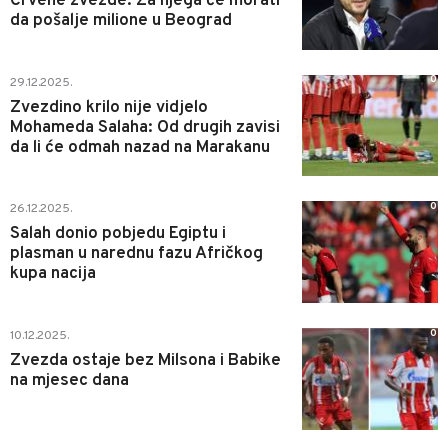
Crvene zvezde: Za njega će morati
da pošalje milione u Beograd
0
29.12.2025.
Zvezdino krilo nije vidjelo
Mohameda Salaha: Od drugih zavisi
da li će odmah nazad na Marakanu
0
26.12.2025.
Salah donio pobjedu Egiptu i
plasman u narednu fazu Afričkog
kupa nacija
0
10.12.2025.
Zvezda ostaje bez Milsona i Babike
na mjesec dana