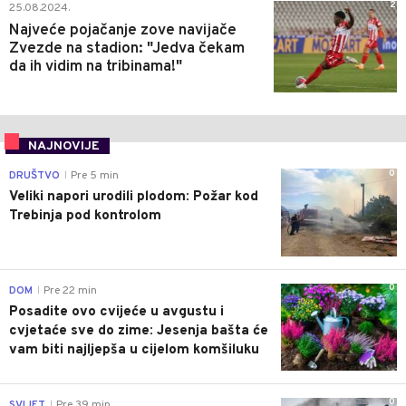
2
25.08.2024.
Najveće pojačanje zove navijače
Zvezde na stadion: "Jedva čekam
da ih vidim na tribinama!"
NAJNOVIJE
0
DRUŠTVO
Pre 5 min
|
Veliki napori urodili plodom: Požar kod
Trebinja pod kontrolom
0
DOM
Pre 22 min
|
Posadite ovo cvijeće u avgustu i
cvjetaće sve do zime: Jesenja bašta će
vam biti najljepša u cijelom komšiluku
0
SVIJET
Pre 39 min
|