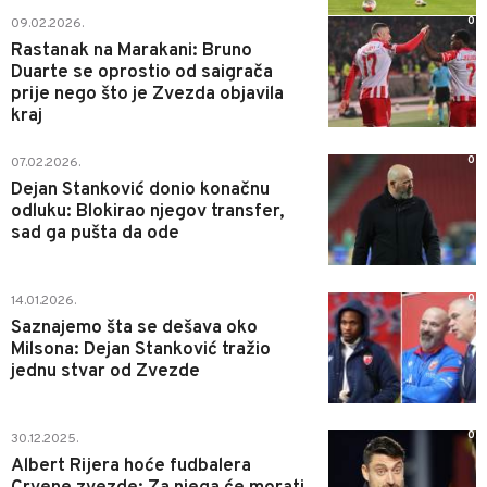
0
09.02.2026.
Rastanak na Marakani: Bruno
Duarte se oprostio od saigrača
prije nego što je Zvezda objavila
kraj
0
07.02.2026.
Dejan Stanković donio konačnu
odluku: Blokirao njegov transfer,
sad ga pušta da ode
0
14.01.2026.
Saznajemo šta se dešava oko
Milsona: Dejan Stanković tražio
jednu stvar od Zvezde
0
30.12.2025.
Albert Rijera hoće fudbalera