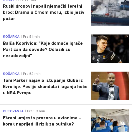
Ruski dronovi napali njemački teretni
brod: Drama u Crnom moru, izbio jeziv
požar
0
KOŠARKA
Pre 51 min
|
Balša Koprivica: "Koje domaće igrače
Partizan da dovede? Odlazili su
nezadovoljni"
0
KOŠARKA
Pre 52 min
|
Toni Parker najavio istupanje kluba iz
Evrolige: Poslije skandala i laganja hoće
u NBA Evropu
0
PUTOVANJA
Pre 59 min
|
Ekrani umjesto prozora u avionima –
korak naprijed ili rizik za putnike?