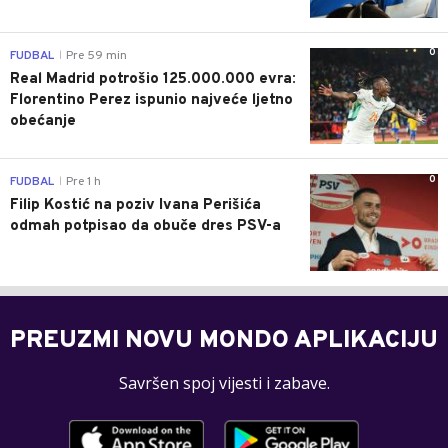
0
FUDBAL
Pre 59 min
|
Real Madrid potrošio 125.000.000 evra:
Florentino Perez ispunio najveće ljetno
obećanje
0
FUDBAL
Pre 1 h
|
Filip Kostić na poziv Ivana Perišića
odmah potpisao da obuče dres PSV-a
PREUZMI NOVU MONDO APLIKACIJU
Savršen spoj vijesti i zabave.