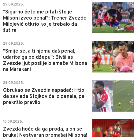
0
29.09.2025.
"Sigurno ćete me pitati što je
Milson izveo penal": Trener Zvezde
Milojević otkrio ko je trebalo da
šutira
0
29.09.2025.
"Smije se, a ti njemu daš penal,
udarite ga po džepu": Bivši as
Zvezde ljut poslije blamaže Milsona
na Marakani
0
28.09.2025.
Obrukao se Zvezdin napadač: Htio
da savlada Stojkovića iz penala, pa
prekršio pravilo
0
10.09.2025.
Zvezda hoće da ga proda, a on se
bruka! Nestvaran promašaj Milsona!