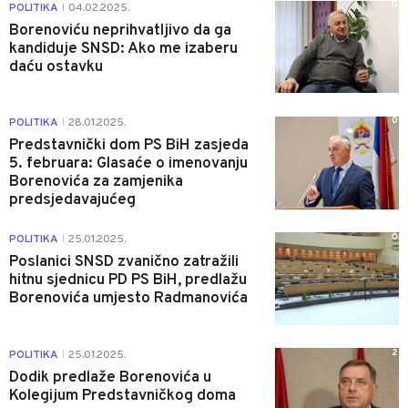
0
POLITIKA
04.02.2025.
|
Borenoviću neprihvatljivo da ga
kandiduje SNSD: Ako me izaberu
daću ostavku
0
POLITIKA
28.01.2025.
|
Predstavnički dom PS BiH zasjeda
5. februara: Glasaće o imenovanju
Borenovića za zamjenika
predsjedavajućeg
0
POLITIKA
25.01.2025.
|
Poslanici SNSD zvanično zatražili
hitnu sjednicu PD PS BiH, predlažu
Borenovića umjesto Radmanovića
2
POLITIKA
25.01.2025.
|
Dodik predlaže Borenovića u
Kolegijum Predstavničkog doma