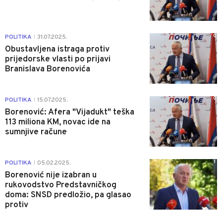
0
POLITIKA
31.07.2025.
|
Obustavljena istraga protiv
prijedorske vlasti po prijavi
Branislava Borenovića
0
POLITIKA
15.07.2025.
|
Borenović: Afera "Vijadukt" teška
113 miliona KM, novac ide na
sumnjive račune
1
POLITIKA
05.02.2025.
|
Borenović nije izabran u
rukovodstvo Predstavničkog
doma: SNSD predložio, pa glasao
protiv