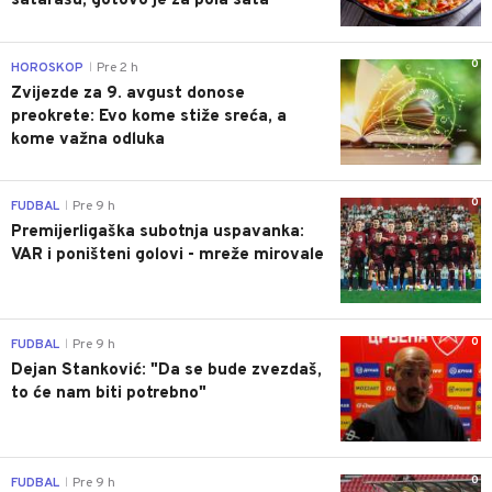
satarašu, gotovo je za pola sata
0
HOROSKOP
Pre 2 h
|
Zvijezde za 9. avgust donose
preokrete: Evo kome stiže sreća, a
kome važna odluka
0
FUDBAL
Pre 9 h
|
Premijerligaška subotnja uspavanka:
VAR i poništeni golovi - mreže mirovale
0
FUDBAL
Pre 9 h
|
Dejan Stanković: "Da se bude zvezdaš,
to će nam biti potrebno"
0
FUDBAL
Pre 9 h
|