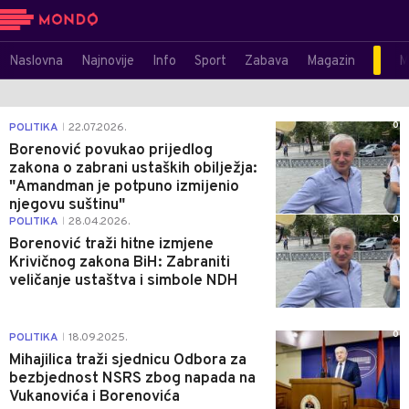
Naslovna
Najnovije
Info
Sport
Zabava
Magazin
M
0
POLITIKA
22.07.2026.
|
Borenović povukao prijedlog
zakona o zabrani ustaških obilježja:
"Amandman je potpuno izmijenio
njegovu suštinu"
0
POLITIKA
28.04.2026.
|
Borenović traži hitne izmjene
Krivičnog zakona BiH: Zabraniti
veličanje ustaštva i simbole NDH
0
POLITIKA
18.09.2025.
|
Mihajilica traži sjednicu Odbora za
bezbjednost NSRS zbog napada na
Vukanovića i Borenovića