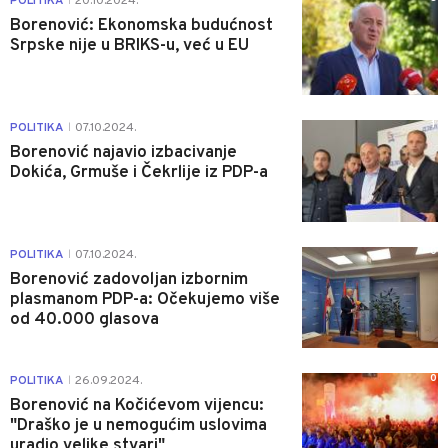
POLITIKA
20.10.2024.
|
Borenović: Ekonomska budućnost
Srpske nije u BRIKS-u, već u EU
1
POLITIKA
07.10.2024.
|
Borenović najavio izbacivanje
Dokića, Grmuše i Čekrlije iz PDP-a
0
POLITIKA
07.10.2024.
|
Borenović zadovoljan izbornim
plasmanom PDP-a: Očekujemo više
od 40.000 glasova
0
POLITIKA
26.09.2024.
|
Borenović na Kočićevom vijencu:
"Draško je u nemogućim uslovima
uradio velike stvari"