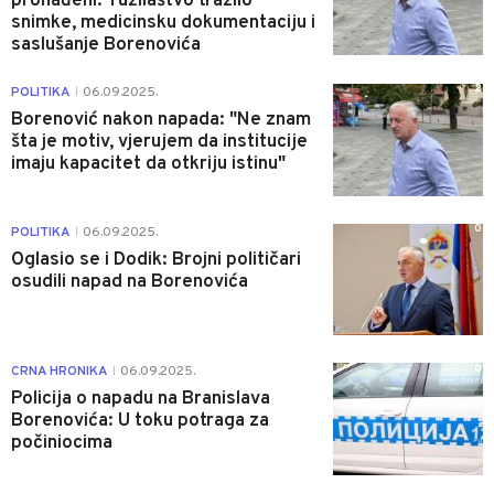
pronađeni: Tužilaštvo tražilo
snimke, medicinsku dokumentaciju i
saslušanje Borenovića
2
POLITIKA
06.09.2025.
|
Borenović nakon napada: "Ne znam
šta je motiv, vjerujem da institucije
imaju kapacitet da otkriju istinu"
0
POLITIKA
06.09.2025.
|
Oglasio se i Dodik: Brojni političari
osudili napad na Borenovića
0
CRNA HRONIKA
06.09.2025.
|
Policija o napadu na Branislava
Borenovića: U toku potraga za
počiniocima