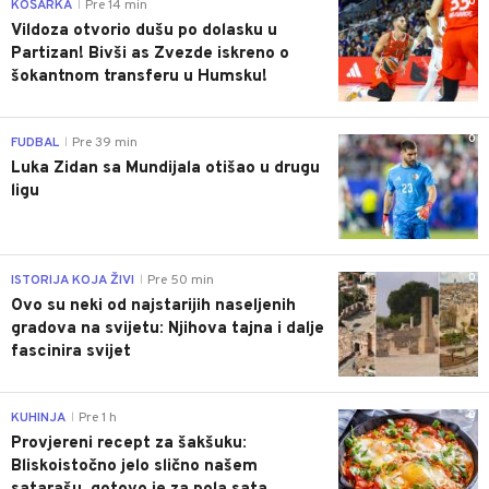
0
KOŠARKA
Pre 14 min
|
Vildoza otvorio dušu po dolasku u
Partizan! Bivši as Zvezde iskreno o
šokantnom transferu u Humsku!
0
FUDBAL
Pre 39 min
|
Luka Zidan sa Mundijala otišao u drugu
ligu
0
ISTORIJA KOJA ŽIVI
Pre 50 min
|
Ovo su neki od najstarijih naseljenih
gradova na svijetu: Njihova tajna i dalje
fascinira svijet
0
KUHINJA
Pre 1 h
|
Provjereni recept za šakšuku:
Bliskoistočno jelo slično našem