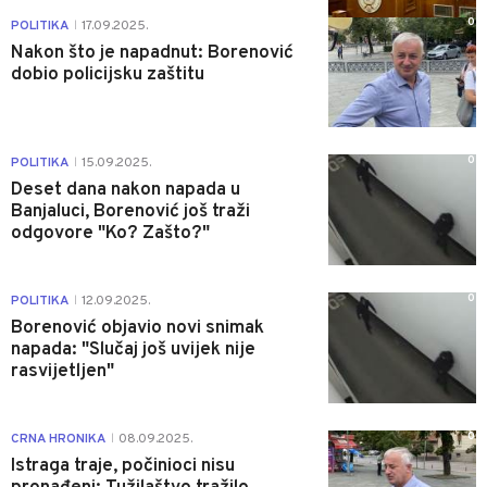
0
POLITIKA
17.09.2025.
|
Nakon što je napadnut: Borenović
dobio policijsku zaštitu
0
POLITIKA
15.09.2025.
|
Deset dana nakon napada u
Banjaluci, Borenović još traži
odgovore "Ko? Zašto?"
0
POLITIKA
12.09.2025.
|
Borenović objavio novi snimak
napada: "Slučaj još uvijek nije
rasvijetljen"
0
CRNA HRONIKA
08.09.2025.
|
Istraga traje, počinioci nisu