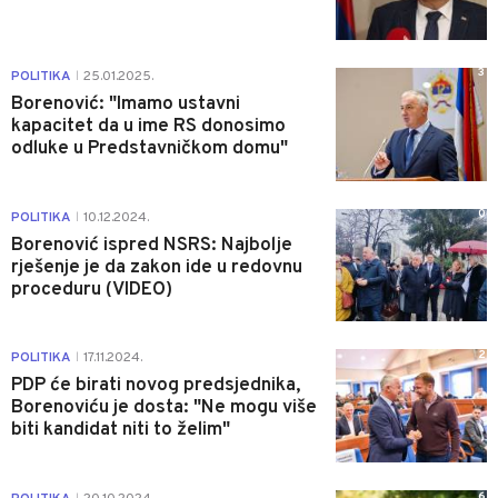
3
POLITIKA
25.01.2025.
|
Borenović: "Imamo ustavni
kapacitet da u ime RS donosimo
odluke u Predstavničkom domu"
0
POLITIKA
10.12.2024.
|
Borenović ispred NSRS: Najbolje
rješenje je da zakon ide u redovnu
proceduru (VIDEO)
2
POLITIKA
17.11.2024.
|
PDP će birati novog predsjednika,
Borenoviću je dosta: "Ne mogu više
biti kandidat niti to želim"
6