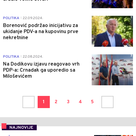
1
POLITIKA
22.09.2024.
|
Borenović podržao inicijativu za
ukidanje PDV-a na kupovinu prve
nekretnine
3
POLITIKA
22.08.2024.
|
Na Dodikovu izjavu reagovao vrh
PDP-a: Crnadak ga uporedio sa
Miloševićem
1
2
3
4
5
NAJNOVIJE