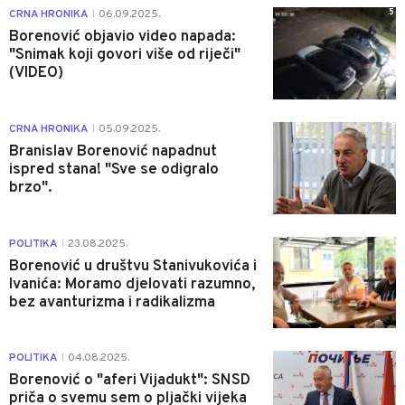
5
CRNA HRONIKA
06.09.2025.
|
Borenović objavio video napada:
"Snimak koji govori više od riječi"
(VIDEO)
3
CRNA HRONIKA
05.09.2025.
|
Branislav Borenović napadnut
ispred stana! "Sve se odigralo
brzo".
2
POLITIKA
23.08.2025.
|
Borenović u društvu Stanivukovića i
Ivanića: Moramo djelovati razumno,
bez avanturizma i radikalizma
1
POLITIKA
04.08.2025.
|
Borenović o "aferi Vijadukt": SNSD
priča o svemu sem o pljački vijeka