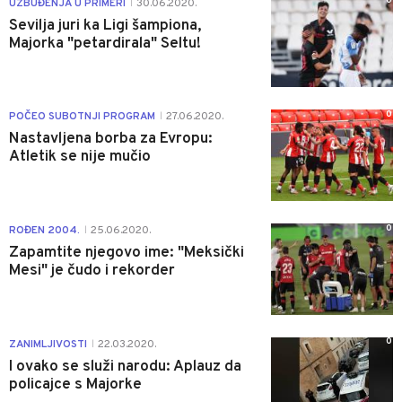
0
UZBUĐENJA U PRIMERI
30.06.2020.
|
Sevilja juri ka Ligi šampiona,
Majorka "petardirala" Seltu!
0
POČEO SUBOTNJI PROGRAM
27.06.2020.
|
Nastavljena borba za Evropu:
Atletik se nije mučio
0
ROĐEN 2004.
25.06.2020.
|
Zapamtite njegovo ime: "Meksički
Mesi" je čudo i rekorder
0
ZANIMLJIVOSTI
22.03.2020.
|
I ovako se služi narodu: Aplauz da
policajce s Majorke