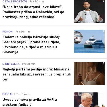
0
OSTALI SPORTOVI
Pre 20 min
|
"Neko treba da otpusti ove idiote":
Podkaster pričao o Đokoviću, svi ga
prozivaju zbog jedne rečenice
0
REGION
Pre 26 min
|
Zadarska policija istražuje slučaj:
Građani prijavili pronalazak tijela,
utvrđeno da je riječ o mladiću iz
Slovenije
0
MIRISI LJETA
Pre 31 min
|
Najbolji parfemi poslije mora: Mirišu na
senzualni luksuz, savršeni uz preplanuli
ten
0
FUDBAL
Pre 31 min
|
Uvode se nova pravila za VAR u
srpskom fudbalu