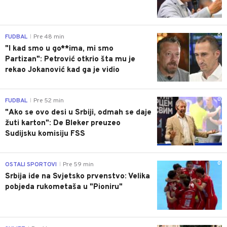
0
FUDBAL
Pre 48 min
|
"I kad smo u go**ima, mi smo
Partizan": Petrović otkrio šta mu je
rekao Jokanović kad ga je vidio
0
FUDBAL
Pre 52 min
|
"Ako se ovo desi u Srbiji, odmah se daje
žuti karton": De Bleker preuzeo
Sudijsku komisiju FSS
0
OSTALI SPORTOVI
Pre 59 min
|
Srbija ide na Svjetsko prvenstvo: Velika
pobjeda rukometaša u "Pioniru"