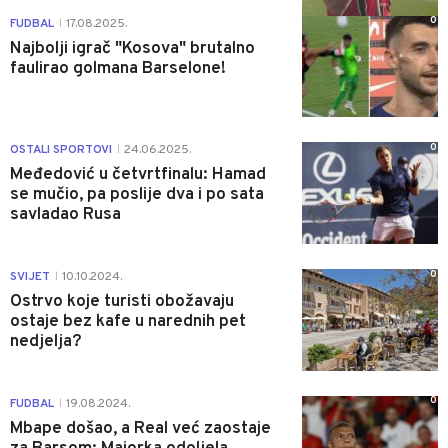
0
FUDBAL
17.08.2025.
|
Najbolji igrač "Kosova" brutalno
faulirao golmana Barselone!
0
OSTALI SPORTOVI
24.06.2025.
|
Međedović u četvrtfinalu: Hamad
se mučio, pa poslije dva i po sata
savladao Rusa
0
SVIJET
10.10.2024.
|
Ostrvo koje turisti obožavaju
ostaje bez kafe u narednih pet
nedjelja?
0
FUDBAL
19.08.2024.
|
Mbape došao, a Real već zaostaje