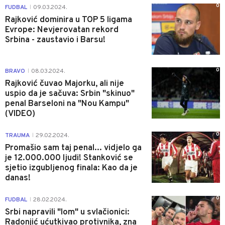
0
FUDBAL
09.03.2024.
|
Rajković dominira u TOP 5 ligama
Evrope: Nevjerovatan rekord
Srbina - zaustavio i Barsu!
0
BRAVO
08.03.2024.
|
Rajković čuvao Majorku, ali nije
uspio da je sačuva: Srbin "skinuo"
penal Barseloni na "Nou Kampu"
(VIDEO)
0
TRAUMA
29.02.2024.
|
Promašio sam taj penal... vidjelo ga
je 12.000.000 ljudi! Stanković se
sjetio izgubljenog finala: Kao da je
danas!
0
FUDBAL
28.02.2024.
|
Srbi napravili "lom" u svlačionici:
Radonjić ućutkivao protivnika, zna