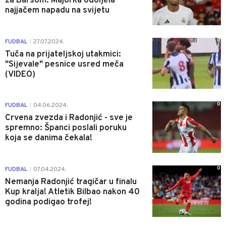
za Barsom: Majorka odoljela
najjačem napadu na svijetu
0
FUDBAL
27.07.2024.
|
Tuča na prijateljskoj utakmici:
"Sijevale" pesnice usred meča
(VIDEO)
0
FUDBAL
04.06.2024.
|
Crvena zvezda i Radonjić - sve je
spremno: Španci poslali poruku
koja se danima čekala!
0
FUDBAL
07.04.2024.
|
Nemanja Radonjić tragičar u finalu
Kup kralja! Atletik Bilbao nakon 40
godina podigao trofej!