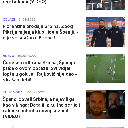
na stadionu (VIDEO)
0
ODLAZI
01.09.2022.
|
Fiorentina prodaje Srbina! Zbog
Piksija mijenja klub i ide u Španiju -
nije se snašao u Firenci!
0
BRAVO
16.08.2022.
|
Čudesna odbrana Srbina, Španija
priča o ovom potezu! Svi vidjeli
loptu u golu, ali Rajković nije dao -
strašan debi!
0
TU JE VOĐA!
22.07.2022.
|
Španci doveli Srbina, a najavili ga
kao vikinga: Detalji iz kultne serije i
ratnički pohod u novoj sezoni!
(VIDEO)