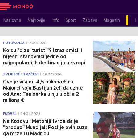
Naslovna
Najnovije
Info
Sport
Zabava
Magazin
M
0
PUTOVANJA
14.07.2026.
|
Ko su "dizel turisti"? Izraz smislili
bijesni stanovnici jedne od
najpopularnijih destinacija u Evropi
2
ZVIJEZDE I TRAČEVI
09.07.2026.
|
Ovo je vila od 4,5 miliona € na
Majorci koju Bastijan želi da uzme
od Ane: Teniserka u nju uložila 2
miliona €
0
FUDBAL
04.04.2026.
|
Na Kosovu i Metohiji tvrde da je
"prodao" Mundijal: Poslije ovih suza
ga mrze i u Madridu