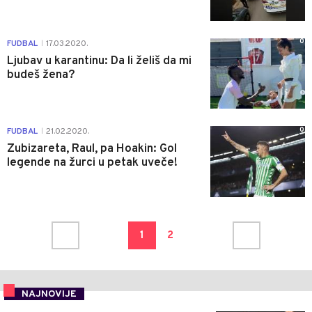
0
FUDBAL
17.03.2020.
|
Ljubav u karantinu: Da li želiš da mi
budeš žena?
0
FUDBAL
21.02.2020.
|
Zubizareta, Raul, pa Hoakin: Gol
legende na žurci u petak uveče!
1
2
NAJNOVIJE