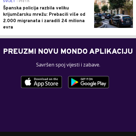
0
SVIJET
Pre 1 h
|
Španska policija razbila veliku
krijumčarsku mrežu: Prebacili više od
2.000 migranata i zaradili 24 miliona
evra
PREUZMI NOVU MONDO APLIKACIJU
Savršen spoj vijesti i zabave.