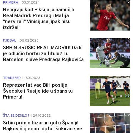
0
PRIMERA
03.01.2024.
|
Ne igraju kod Piksija, a namučili
Real Madrid: Predrag i Matija
"nervirali" Vinisijusa, ipak nisu
izdržali
0
FUDBAL
05.02.2023.
|
SRBIN SRUŠIO REAL MADRID! Da li
je odlučio borbu za titulu? I u
Barseloni slave Predraga Rajkovića
0
TRANSFER
17.01.2023.
|
Reprezentativac BiH poslije
Švedske i Rusije ide u špansku
Primeru!
0
ŠTA SE DESILO?
29.10.2022.
|
Srbin primio bizaran gol u Španiji!
Rajković gledao loptu i šokirao sve