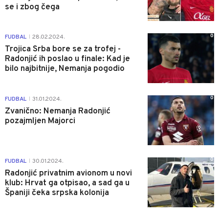
se i zbog čega
0
FUDBAL
28.02.2024.
|
Trojica Srba bore se za trofej -
Radonjić ih poslao u finale: Kad je
bilo najbitnije, Nemanja pogodio
0
FUDBAL
31.01.2024.
|
Zvanično: Nemanja Radonjić
pozajmljen Majorci
0
FUDBAL
30.01.2024.
|
Radonjić privatnim avionom u novi
klub: Hrvat ga otpisao, a sad ga u
Španiji čeka srpska kolonija