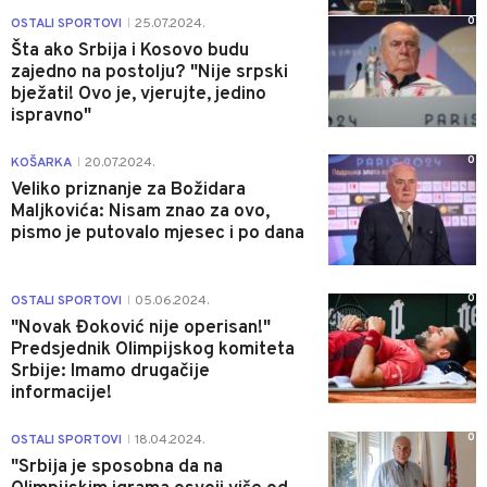
0
OSTALI SPORTOVI
25.07.2024.
|
Šta ako Srbija i Kosovo budu
zajedno na postolju? "Nije srpski
bježati! Ovo je, vjerujte, jedino
ispravno"
0
KOŠARKA
20.07.2024.
|
Veliko priznanje za Božidara
Maljkovića: Nisam znao za ovo,
pismo je putovalo mjesec i po dana
0
OSTALI SPORTOVI
05.06.2024.
|
"Novak Đoković nije operisan!"
Predsjednik Olimpijskog komiteta
Srbije: Imamo drugačije
informacije!
0
OSTALI SPORTOVI
18.04.2024.
|
"Srbija je sposobna da na