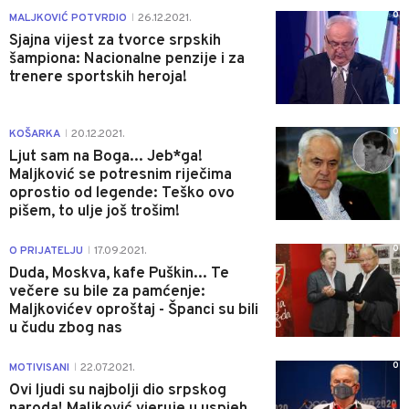
0
MALJKOVIĆ POTVRDIO
26.12.2021.
|
Sjajna vijest za tvorce srpskih
šampiona: Nacionalne penzije i za
trenere sportskih heroja!
0
KOŠARKA
20.12.2021.
|
Ljut sam na Boga... Jeb*ga!
Maljković se potresnim riječima
oprostio od legende: Teško ovo
pišem, to ulje još trošim!
0
O PRIJATELJU
17.09.2021.
|
Duda, Moskva, kafe Puškin... Te
večere su bile za pamćenje:
Maljkovićev oproštaj - Španci su bili
u čudu zbog nas
0
MOTIVISANI
22.07.2021.
|
Ovi ljudi su najbolji dio srpskog
naroda! Maljković vjeruje u uspjeh