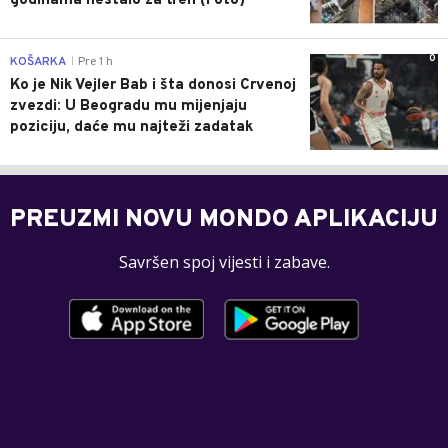
godinama nestalo za tren (Foto)
0
KOŠARKA
Pre 1 h
|
Ko je Nik Vejler Bab i šta donosi Crvenoj
zvezdi: U Beogradu mu mijenjaju
poziciju, daće mu najteži zadatak
PREUZMI NOVU MONDO APLIKACIJU
Savršen spoj vijesti i zabave.