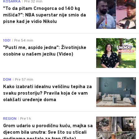
0
KOŠARKA
Pre 32 min
|
"To da pitam Crnogorca od 140 kg
mišića?": NBA superstar nije smio da
pisne kad je vidio Nikolu
0
100!
Pre 54 min
|
"Pusti me, aspido jedna": Životinjske
osobine u našem jeziku (Video)
0
DOM
Pre 57 min
|
Kako izabrati idealnu veličinu tepiha za
svaku prostoriju? Pravila koja će vam
olakšati uređenje doma
0
REGION
Pre 1 h
|
Grom udario u porodičnu kuću, majka sa
djecom bila unutra: Sve što su sticali