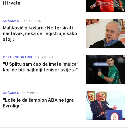
i Hrvata
0
KOŠARKA
14.04.2020.
|
Maljković o košarci: Ne forsirati
nastavak, neka se registruje kako
stoji!
0
OSTALI SPORTOVI
10.02.2020.
|
"U Splitu sam čuo da imate 'mulca'
koji će biti najbolji teniser svijeta"
0
KOŠARKA
30.11.2019.
|
"Loše je da šampion ABA ne igra
Evroligu"