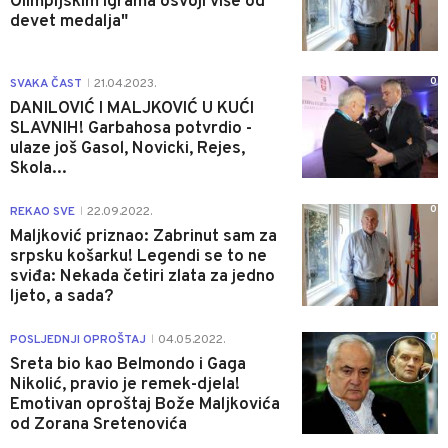
Olimpijskim igrama osvoji više od
devet medalja"
0
SVAKA ČAST
21.04.2023.
|
DANILOVIĆ I MALJKOVIĆ U KUĆI
SLAVNIH! Garbahosa potvrdio -
ulaze još Gasol, Novicki, Rejes,
Skola...
0
REKAO SVE
22.09.2022.
|
Maljković priznao: Zabrinut sam za
srpsku košarku! Legendi se to ne
sviđa: Nekada četiri zlata za jedno
ljeto, a sada?
0
POSLJEDNJI OPROŠTAJ
04.05.2022.
|
Sreta bio kao Belmondo i Gaga
Nikolić, pravio je remek-djela!
Emotivan oproštaj Bože Maljkovića
od Zorana Sretenovića