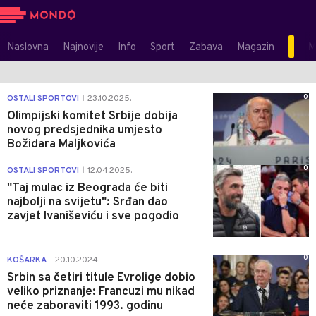
Naslovna
Najnovije
Info
Sport
Zabava
Magazin
M
0
OSTALI SPORTOVI
23.10.2025.
|
Olimpijski komitet Srbije dobija
novog predsjednika umjesto
Božidara Maljkovića
0
OSTALI SPORTOVI
12.04.2025.
|
"Taj mulac iz Beograda će biti
najbolji na svijetu": Srđan dao
zavjet Ivaniševiću i sve pogodio
0
KOŠARKA
20.10.2024.
|
Srbin sa četiri titule Evrolige dobio
veliko priznanje: Francuzi mu nikad
neće zaboraviti 1993. godinu