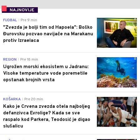
NAJNOVIJE
0
FUDBAL
Pre 9 min
|
"Zvezda je bolji tim od Hapoela": Boško
Đurovsku pozvao navijače na Marakanu
protiv Izraelaca
0
REGION
Pre 18 min
|
Ugrožen morski ekosistem u Jadranu:
Visoke temperature vode poremetile
opstanak brojnih vrsta
0
KOŠARKA
Pre 20 min
|
Kako je Crvena zvezda otela najboljeg
defanzivca Evrolige? Kada se sve
raspalo kod Parkera, Teodosić je digao
slušalicu