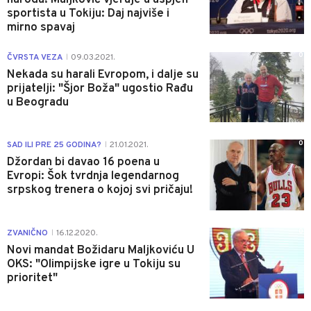
sportista u Tokiju: Daj najviše i
mirno spavaj
0
ČVRSTA VEZA
09.03.2021.
|
Nekada su harali Evropom, i dalje su
prijatelji: "Šjor Boža" ugostio Rađu
u Beogradu
0
SAD ILI PRE 25 GODINA?
21.01.2021.
|
Džordan bi davao 16 poena u
Evropi: Šok tvrdnja legendarnog
srpskog trenera o kojoj svi pričaju!
0
ZVANIČNO
16.12.2020.
|
Novi mandat Božidaru Maljkoviću U
OKS: "Olimpijske igre u Tokiju su
prioritet"