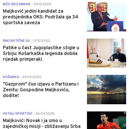
0
BIĆE REIZABRAN
09.12.2020.
|
Maljković jedini kandidat za
predsjednika OKS: Podržala ga 34
sportska saveza
0
FANTASTIČNE SU
07.12.2020.
|
Patike u čast Jugoplastike stigle u
Srbiju: Košarkaška legenda dobila
rijedak primjerak!
0
KOŠARKA
29.05.2020.
|
"Gazprom" čuo izjavu o Partizanu i
Zenitu: Gospodine Maljkoviću,
dođite!
0
OSTALI SPORTOVI
26.04.2020.
|
Maljković: Novak i ja smo u
zajedničkoj misiji - zbližavanju Srba