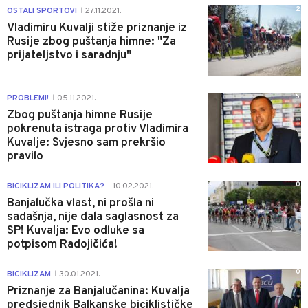
2
OSTALI SPORTOVI
27.11.2021.
|
Vladimiru Kuvalji stiže priznanje iz
Rusije zbog puštanja himne: "Za
prijateljstvo i saradnju"
5
PROBLEMI!
05.11.2021.
|
Zbog puštanja himne Rusije
pokrenuta istraga protiv Vladimira
Kuvalje: Svjesno sam prekršio
pravilo
0
BICIKLIZAM ILI POLITIKA?
10.02.2021.
|
Banjalučka vlast, ni prošla ni
sadašnja, nije dala saglasnost za
SP! Kuvalja: Evo odluke sa
potpisom Radojičića!
0
BICIKLIZAM
30.01.2021.
|
Priznanje za Banjalučanina: Kuvalja
predsjednik Balkanske biciklističke