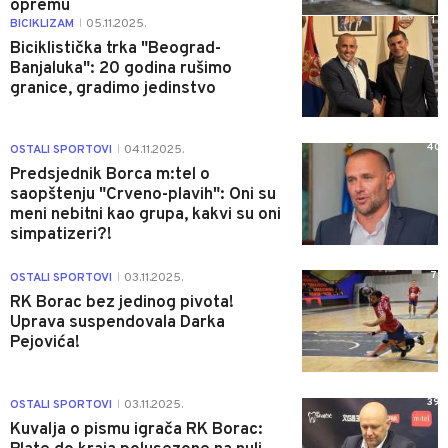
opremu
1
BICIKLIZAM
05.11.2025.
|
Biciklistička trka "Beograd-
Banjaluka": 20 godina rušimo
granice, gradimo jedinstvo
40
OSTALI SPORTOVI
04.11.2025.
|
Predsjednik Borca m:tel o
saopštenju "Crveno-plavih": Oni su
meni nebitni kao grupa, kakvi su oni
simpatizeri?!
7
OSTALI SPORTOVI
03.11.2025.
|
RK Borac bez jedinog pivota!
Uprava suspendovala Darka
Pejovića!
39
OSTALI SPORTOVI
03.11.2025.
|
Kuvalja o pismu igrača RK Borac: