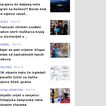
Sarajevo do daljnjeg neće
igrati na Koševu!? Bordo klub
se oglasio saopš...
0
SVIJET
Pre 7 h
|
Francuski strimeri osuđeni
nakon smrti muškarca kojeg
su zlostavljali u ...
0
FUDBAL
Pre 7 h
|
Bajer ne gubi vrijeme: Stigao
jedan od najtraženijih lijevih
bekova
0
POLITIKA
Pre 7 h
|
CIK objavio kako će izgledati
glasački listići za Opšte
izbore 2026. godine
0
OSTALI SPORTOVI
Pre 7 h
|
Skijaški svijet u nevjerici:
Olimpijska šampionka rekla
zbogom stazama