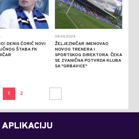
.
08.06.2024.
O! DENIS ĆORIĆ NOVI
ŽELJEZNIČAR IMENOVAO
RUČNOG ŠTABA FK
NOVOG TRENERA I
NIČAR
SPORTSKOG DIREKTORA: ČEKA
SE ZVANIČNA POTVRDA KLUBA
SA "GRBAVICE"
1
2
 APLIKACIJU