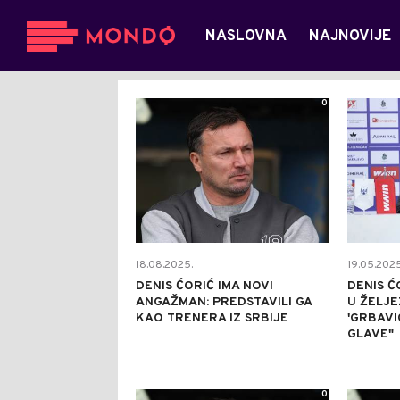
NASLOVNA
NAJNOVIJE
0
18.08.2025.
19.05.2025
DENIS ĆORIĆ IMA NOVI
DENIS Ć
ANGAŽMAN: PREDSTAVILI GA
U ŽELJE
KAO TRENERA IZ SRBIJE
'GRBAVI
GLAVE"
0