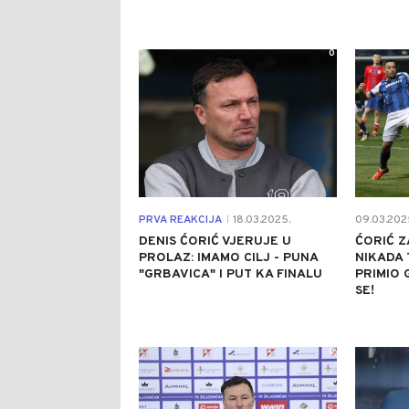
0
PRVA REAKCIJA
18.03.2025.
09.03.202
|
DENIS ĆORIĆ VJERUJE U
ĆORIĆ 
PROLAZ: IMAMO CILJ - PUNA
NIKADA 
"GRBAVICA" I PUT KA FINALU
PRIMIO 
SE!
0