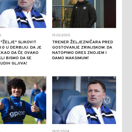
.
15.02.2025.
"ŽELJE" SLIKOVIT
TRENER ŽELJEZNIČARA PRED
:0 U DERBIJU: DA JE
GOSTOVANJE ZRINJSKOM: DA
EKAO DA ĆE OVAKO
NATOPIMO DRES ZNOJEM I
KLI BISMO DA SE
DAMO MAKSIMUM!
UDIH GLJIVA!
0
0
.
19.10.2024.