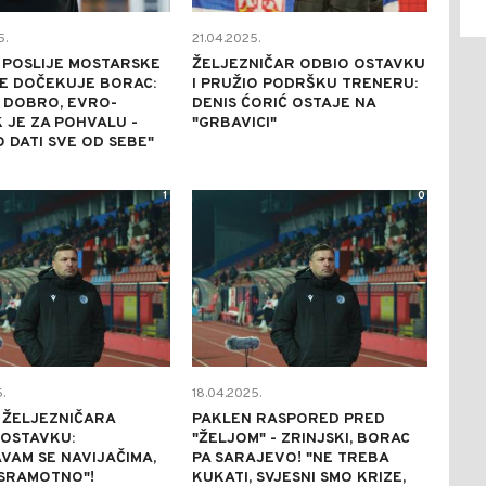
5.
21.04.2025.
 POSLIJE MOSTARSKE
ŽELJEZNIČAR ODBIO OSTAVKU
E DOČEKUJE BORAC:
I PRUŽIO PODRŠKU TRENERU:
 DOBRO, EVRO-
DENIS ĆORIĆ OSTAJE NA
 JE ZA POHVALU -
"GRBAVICI"
DATI SVE OD SEBE"
1
0
.
18.04.2025.
 ŽELJEZNIČARA
PAKLEN RASPORED PRED
 OSTAVKU:
"ŽELJOM" - ZRINJSKI, BORAC
AVAM SE NAVIJAČIMA,
PA SARAJEVO! "NE TREBA
 SRAMOTNO"!
KUKATI, SVJESNI SMO KRIZE,