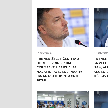
0
16.08.2024.
09.08.202
TRENER ŽELJE ČESTITAO
TRENER 
BORCU I ZRINJSKOM
SA VELE
EVROPSKE USPJEHE, PA
NAM, AL
NAJAVIO POBJEDU PROTIV
KLUBU U
IGMANA: U DOBROM SMO
OČEKIVA
RITMU
0