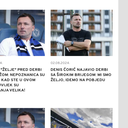
0
0
4.
02.08.2024.
"ŽELJE" PRED DERBI
DENIS ĆORIĆ NAJAVIO DERBI
ŽOM: NEPOZNANICA SU
SA ŠIROKIM BRIJEGOM: MI SMO
I KAD STE U OVOM
ŽELJO, IDEMO NA POBJEDU
VIJEK SU
NJA VELIKA!
0
0