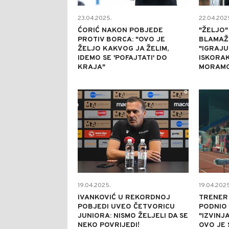
23.04.2025.
22.04.202
ĆORIĆ NAKON POBJEDE
"ŽELJO"
PROTIV BORCA: "OVO JE
BLAMAŽ
ŽELJO KAKVOG JA ŽELIM,
"IGRAJU
IDEMO SE 'POFAJTATI' DO
ISKORAK
KRAJA"
MORAMO 
0
19.04.2025.
19.04.2025
IVANKOVIĆ U REKORDNOJ
TRENER
POBJEDI UVEO ČETVORICU
PODNIO
JUNIORA: NISMO ŽELJELI DA SE
"IZVINJ
NEKO POVRIJEDI!
OVO JE