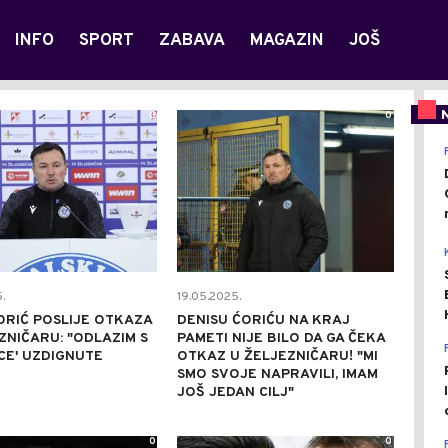
INFO
SPORT
ZABAVA
MAGAZIN
JOŠ
0
0
.
19.05.2025.
ORIĆ POSLIJE OTKAZA
DENISU ĆORIĆU NA KRAJ
ZNIČARU: "ODLAZIM S
PAMETI NIJE BILO DA GA ČEKA
CE' UZDIGNUTE
OTKAZ U ŽELJEZNIČARU! "MI
SMO SVOJE NAPRAVILI, IMAM
JOŠ JEDAN CILJ"
0
0