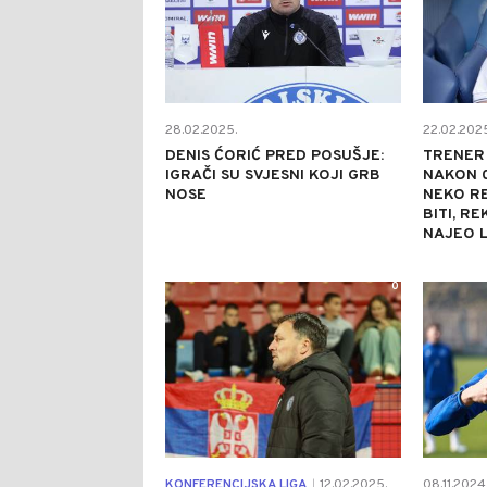
28.02.2025.
22.02.2025
DENIS ĆORIĆ PRED POSUŠJE:
TRENER 
IGRAČI SU SVJESNI KOJI GRB
NAKON 0
NOSE
NEKO R
BITI, RE
NAJEO L
0
KONFERENCIJSKA LIGA
12.02.2025.
08.11.2024
|