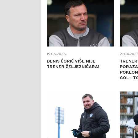
19.05.2025.
27.04.2025
DENIS ĆORIĆ VIŠE NIJE
TRENER 
TRENER ŽELJEZNIČARA!
PORAZA 
POKLONI
GOL - TO
0