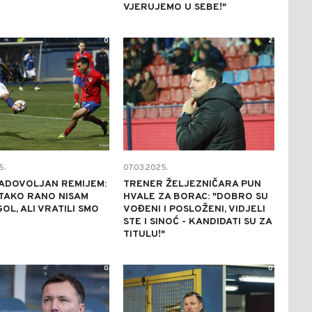
VJERUJEMO U SEBE!"
0
2
5.
07.03.2025.
ZADOVOLJAN REMIJEM:
TRENER ŽELJEZNIČARA PUN
TAKO RANO NISAM
HVALE ZA BORAC: "DOBRO SU
GOL, ALI VRATILI SMO
VOĐENI I POSLOŽENI, VIDJELI
STE I SINOĆ - KANDIDATI SU ZA
TITULU!"
0
0