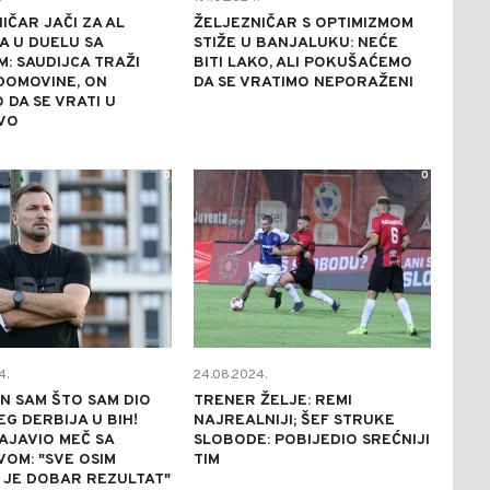
IČAR JAČI ZA AL
ŽELJEZNIČAR S OPTIMIZMOM
A U DUELU SA
STIŽE U BANJALUKU: NEĆE
: SAUDIJCA TRAŽI
BITI LAKO, ALI POKUŠAĆEMO
DOMOVINE, ON
DA SE VRATIMO NEPORAŽENI
 DA SE VRATI U
VO
0
0
4.
24.08.2024.
N SAM ŠTO SAM DIO
TRENER ŽELJE: REMI
G DERBIJA U BIH!
NAJREALNIJI; ŠEF STRUKE
AJAVIO MEČ SA
SLOBODE: POBIJEDIO SREĆNIJI
OM: "SVE OSIM
TIM
 JE DOBAR REZULTAT"