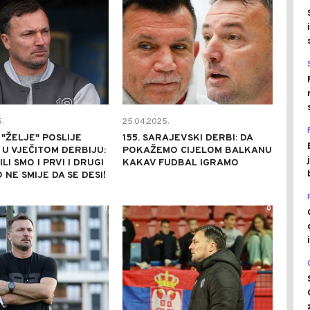
.
25.04.2025.
"ŽELJE" POSLIJE
155. SARAJEVSKI DERBI: DA
U VJEČITOM DERBIJU:
POKAŽEMO CIJELOM BALKANU
LI SMO I PRVI I DRUGI
KAKAV FUDBAL IGRAMO
 NE SMIJE DA SE DESI!
0
0