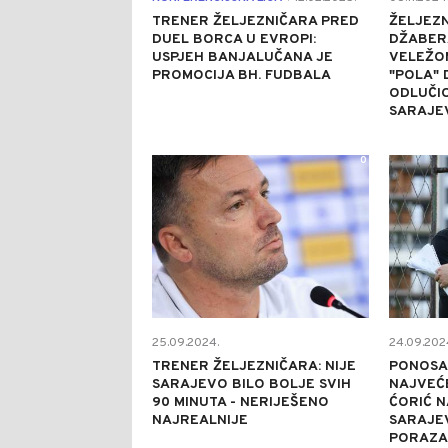
TRENER ŽELJEZNIČARA PRED
ŽELJEZN
DUEL BORCA U EVROPI:
DŽABER
USPJEH BANJALUČANA JE
VELEŽOM
PROMOCIJA BH. FUDBALA
"POLA" 
ODLUČIO
SARAJE
0
25.09.2024.
24.09.202
TRENER ŽELJEZNIČARA: NIJE
PONOSA
SARAJEVO BILO BOLJE SVIH
NAJVEĆE
90 MINUTA - NERIJEŠENO
ĆORIĆ N
NAJREALNIJE
SARAJEV
PORAZA