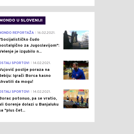
MONDO U SLOVENIJI
4
MONDO REPORTAŽA
16.02.2021.
|
"Socijalističko čudo
nostalgično za Jugoslavijom":
Velenje je izgubilo n...
1
OSTALI SPORTOVI
14.02.2021.
|
Vujović poslije poraza na
debiju: Igrači Borca kasno
shvatili da mogu!
3
OSTALI SPORTOVI
14.02.2021.
|
Borac potonuo, pa se vratio,
ali Gorenje dolazi u Banjaluku
sa "plus čet...