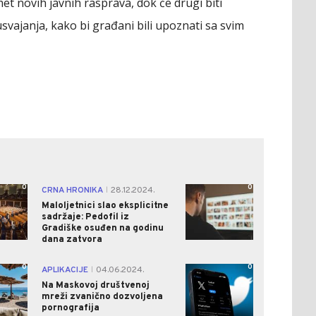
et novih javnih rasprava, dok će drugi biti
usvajanja, kako bi građani bili upoznati sa svim
0
0
CRNA HRONIKA
28.12.2024.
|
Maloljetnici slao eksplicitne
sadržaje: Pedofil iz
Gradiške osuđen na godinu
dana zatvora
0
0
APLIKACIJE
04.06.2024.
|
Na Maskovoj društvenoj
mreži zvanično dozvoljena
pornografija