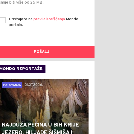
smije biti više od 25 MB.
Pristajete na
pravila korišćenja
Mondo
portala.
POŠALJI
MONDO REPORTAŽE
0
21.07.2026.
PUTOVANJA
NAJDUŽA PEĆINA U BIH KRIJE
JEZERO, HILJADE ŠIŠMIŠA I