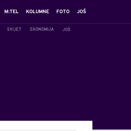
M:TEL
KOLUMNE
FOTO
JOŠ
SVIJET
EKONOMIJA
JOŠ