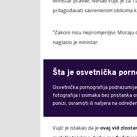
Ministar pravde, Nenad Vujić je za T
prilagođavati savremenim oblicima k
"Zakoni nisu nepromjenljivi. Moraju 
naglasio je ministar.
Šta je osvetnička porn
Osvetnička pornografija podrazumijeva
fotografija i snimaka bez pristanka o
ponizi, osramoti ili natjera na određ
Vujić je istakao da je
ovaj vid zlosta