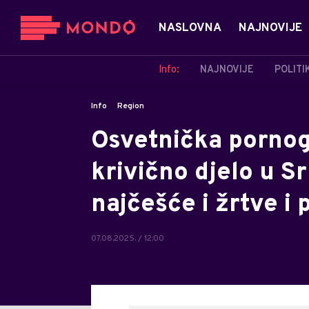
NASLOVNA
NAJNOVIJE
Info:
NAJNOVIJE
POLITI
Info
Region
Osvetnička pornog
krivično djelo u Srb
najčešće i žrtve i 
07.08.2025. / 12:00