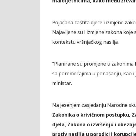
maloljetnicima, kako među žrtva
Pojačana zaštita djece i izmjene zak
Najavljene su i izmjene zakona koje 
kontekstu vršnjačkog nasilja.
"Planirane su promjene u zakonima ko
sa poremećajima u ponašanju, kao i j
ministar.
Na jesenjem zasjedanju Narodne sk
Zakonika o krivičnom postupku, Z
djela, Zakona o izvršenju i obezbj
protiv nasilja u porodici i korupcij