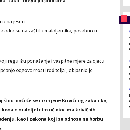
ma, tako i među počiniocima
.
ona na jesen
se odnose na zaštitu maloljetnika, posebno u
ji regulišu ponašanje i vaspitne mjere za djecu
ačanje odgovornosti roditelja", objasnio je
upštine
naći će se i izmjene Krivičnog zakonika,
akona o maloljetnim učiniocima krivičnih
eđenju, kao i zakona koji se odnose na borbu
e
.