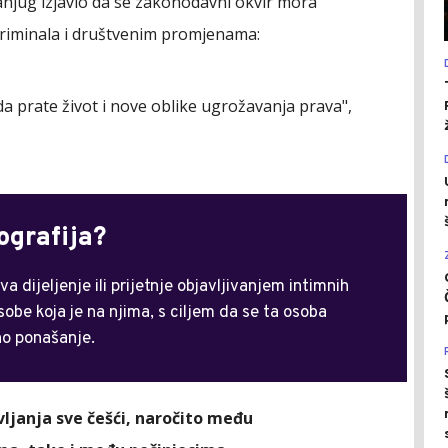
anjug izjavio da se zakonodavni okvir mora
riminala i društvenim promjenama:
da prate život i nove oblike ugrožavanja prava",
ografija?
 dijeljenje ili prijetnje objavljivanjem intimnih
sobe koja je na njima, s ciljem da se ta osoba
eno ponašanje.
vljanja sve češći, naročito među