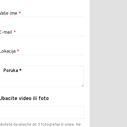
Vaše ime
*
E-mail
*
Lokacija
*
Ubacite video ili foto
Možete da ubacite do 3 fotografije ili videa. Ne