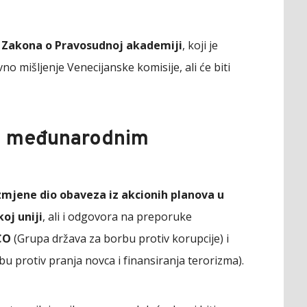
g Zakona o Pravosudnoj akademiji
, koji je
no mišljenje Venecijanske komisije, ali će biti
 i međunarodnim
izmjene dio obaveza iz akcionih planova u
oj uniji
, ali i odgovora na preporuke
CO
(Grupa država za borbu protiv korupcije) i
u protiv pranja novca i finansiranja terorizma).