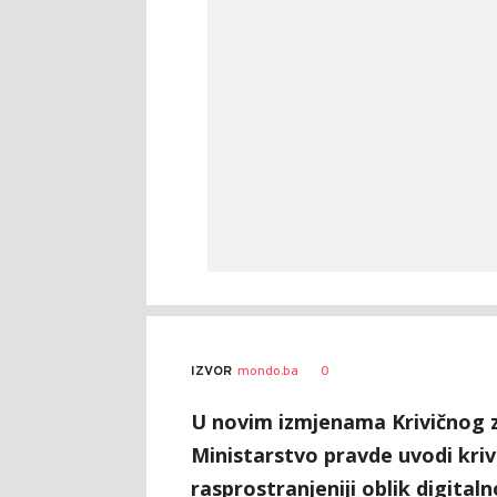
0
IZVOR
mondo.ba
U novim izmjenama Krivičnog za
Ministarstvo pravde uvodi kriv
rasprostranjeniji oblik digitaln