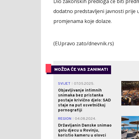
Dio zakonskih predloga će biti predm
dodatno predstavljeni javnosti prije 
promjenama koje dolaze.
(EUpravo zato/dnevnik.rs)
MOŽDA ĆE VAS ZANIMATI
SVIJET
07.05.2025.
|
Objavljivanje intimnih
snimaka bez pristanka
postaje krivično djelo: SAD
staje na put osvetničkoj
pornografiji
REGION
04.08.2024.
|
Državljanin Danske snimao
golu djecu u Rovinju,
koristio kameru u olovci