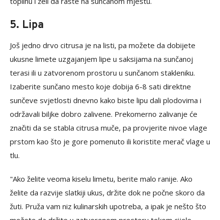
toplinu i želi da raste na sunčanom mjestu.
5. Lipa
Još jedno drvo citrusa je na listi, pa možete da dobijete
ukusne limete uzgajanjem lipe u saksijama na sunčanoj
terasi ili u zatvorenom prostoru u sunčanom stakleniku.
Izaberite sunčano mesto koje dobija 6-8 sati direktne
sunčeve svjetlosti dnevno kako biste lipu dali plodovima i
održavali biljke dobro zalivene. Prekomerno zalivanje će
značiti da se stabla citrusa muče, pa provjerite nivoe vlage
prstom kao što je gore pomenuto ili koristite merač vlage u
tlu.
"Ako želite veoma kiselu limetu, berite malo ranije. Ako
želite da razvije slatkiji ukus, držite dok ne počne skoro da
žuti. Pruža vam niz kulinarskih upotreba, a ipak je nešto što