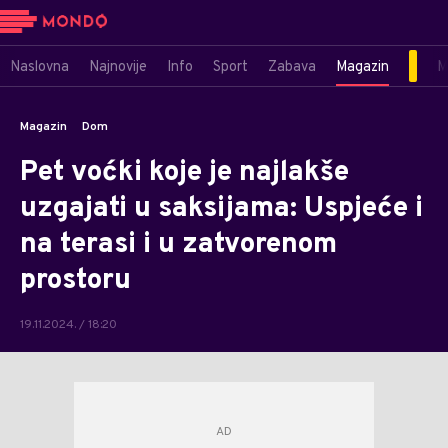
Naslovna
Najnovije
Info
Sport
Zabava
Magazin
M
Magazin
Dom
Pet voćki koje je najlakše
uzgajati u saksijama: Uspjeće i
na terasi i u zatvorenom
prostoru
19.11.2024. / 18:20