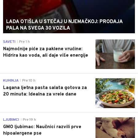
LADA OTIŠLA U STEČAJ U NJEMAČKOJ: PRODAJA
PALA NA SVEGA 30 VOZILA
0
SAVETI
Pre 1 h
|
Najmoćnije piće za paklene vrućine:
Hidrira kao voda, ali daje više energije
0
KUHINJA
Pre 10 h
|
Lagana ljetna pasta salata gotova za
20 minuta: Idealna za vrele dane
0
LJUBIMCI
Pre 19 h
|
GMO ljubimac: Naučnici razvili prve
hipoalergene pse