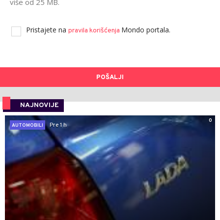
više od 25 MB.
Pristajete na
Mondo portala.
pravila korišćenja
POŠALJI
NAJNOVIJE
0
Pre 1 h
AUTOMOBILI