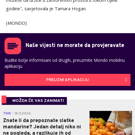
možete da držite u zatvorenom prostoru tokom cijele
godine", savjetovala je Tamara Hogan.
(MONDO)
Naše vijesti ne morate da provjeravate
Budite bolje informisani od drugih, preuzmite Mondo mobilnu
aplikaciju
PREUZMI APLIKACIJU
MOŽDA ĆE VAS ZANIMATI
0
TRIK
18.11.2024.
|
Znate li da prepoznate slatke
mandarine? Jedan detalj niko ni
ne pogleda, a razlikuje ih od