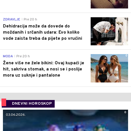
0
ZDRAVLJE
Pre 20 h
|
Dehidracija može da dovede do
moždanih i srčanih udara: Evo koliko
vode zaista treba da pijete po vrućini
0
MODA
Pre 20 h
|
Žene više ne žele bikini: Ovaj kupaći je
hit, sakriva stomak, a nosi se i poslije
mora uz suknje i pantalone
DNEVNI HOROSKOP
0
03.06.2026.