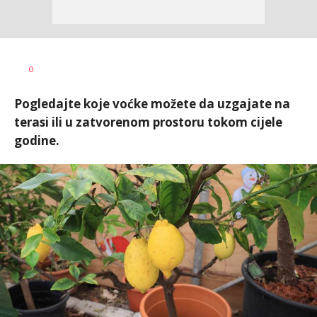
Tamara
AUTOR
0
Veličković
Pogledajte koje voćke možete da uzgajate na
terasi ili u zatvorenom prostoru tokom cijele
godine.