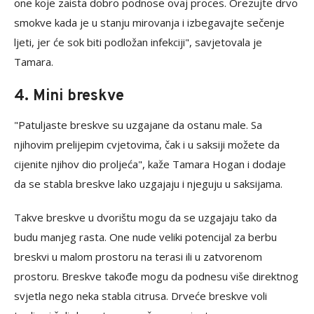
one koje zaista dobro podnose ovaj proces. Orezujte drvo
smokve kada je u stanju mirovanja i izbegavajte sečenje
ljeti, jer će sok biti podložan infekciji", savjetovala je
Tamara.
4. Mini breskve
"Patuljaste breskve su uzgajane da ostanu male. Sa
njihovim prelijepim cvjetovima, čak i u saksiji možete da
cijenite njihov dio proljeća", kaže Tamara Hogan i dodaje
da se stabla breskve lako uzgajaju i njeguju u saksijama.
Takve breskve u dvorištu mogu da se uzgajaju tako da
budu manjeg rasta. One nude veliki potencijal za berbu
breskvi u malom prostoru na terasi ili u zatvorenom
prostoru. Breskve takođe mogu da podnesu više direktnog
svjetla nego neka stabla citrusa. Drveće breskve voli