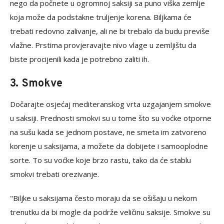
nego da počnete u ogromnoj saksiji sa puno viška zemlje
koja može da podstakne truljenje korena. Biljkama će
trebati redovno zalivanje, ali ne bi trebalo da budu previše
vlažne. Prstima provjeravajte nivo vlage u zemljištu da
biste procijenili kada je potrebno zaliti ih.
3. Smokve
Dočarajte osjećaj mediteranskog vrta uzgajanjem smokve
u saksiji. Prednosti smokvi su u tome što su voćke otporne
na sušu kada se jednom postave, ne smeta im zatvoreno
korenje u saksijama, a možete da dobijete i samooplodne
sorte. To su voćke koje brzo rastu, tako da će stablu
smokvi trebati orezivanje.
"Biljke u saksijama često moraju da se ošišaju u nekom
trenutku da bi mogle da podrže veličinu saksije. Smokve su