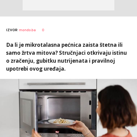
0
IZVOR
mondo.ba
Da li je mikrotalasna pećnica zaista štetna ili
samo žrtva mitova? Stručnjaci otkrivaju istinu
o zračenju, gubitku nutrijenata i pravilnoj
upotrebi ovog uređaja.