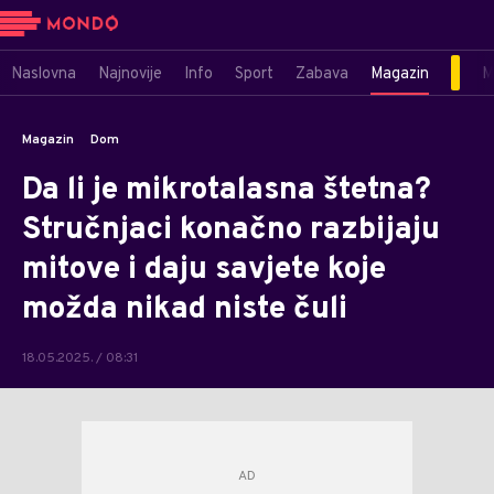
Naslovna
Najnovije
Info
Sport
Zabava
Magazin
M
Magazin
Dom
Da li je mikrotalasna štetna?
Stručnjaci konačno razbijaju
mitove i daju savjete koje
možda nikad niste čuli
18.05.2025. / 08:31