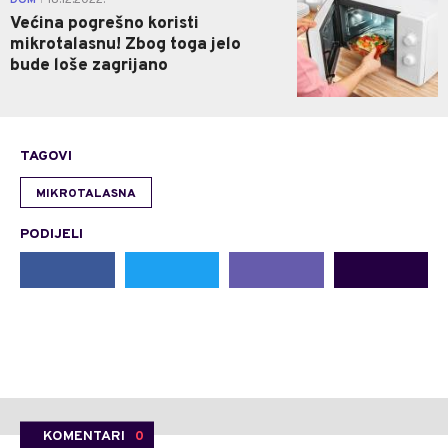
DOM
18.12.2022.
Većina pogrešno koristi
mikrotalasnu! Zbog toga jelo
bude loše zagrijano
TAGOVI
MIKROTALASNA
PODIJELI
KOMENTARI
0