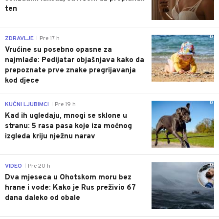
ten
0
ZDRAVLJE
Pre 17 h
|
Vrućine su posebno opasne za
najmlađe: Pedijatar objašnjava kako da
prepoznate prve znake pregrijavanja
kod djece
0
KUĆNI LJUBIMCI
Pre 19 h
|
Kad ih ugledaju, mnogi se sklone u
stranu: 5 rasa pasa koje iza moćnog
izgleda kriju nježnu narav
0
VIDEO
Pre 20 h
|
Dva mjeseca u Ohotskom moru bez
hrane i vode: Kako je Rus preživio 67
dana daleko od obale