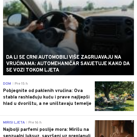
DA LI SE CRNI AUTOMOBILI VIŠE ZAGRIJAVAJU NA
VRUĆINAMA: AUTOMEHANIČAR SAVJETUJE KAKO DA
SE VOZI TOKOM LJETA
0
DOM
Pre 15 h
|
Pobjegnite od paklenih vrućina: Ova
stabla rashlađuju kuću i prave najljepši
hlad u dvorištu, a ne uništavaju temelje
0
MIRISI LJETA
Pre 16 h
|
Najbolji parfemi poslije mora: Mirišu na
senzualni luksuz, savršeni uz preplanuli