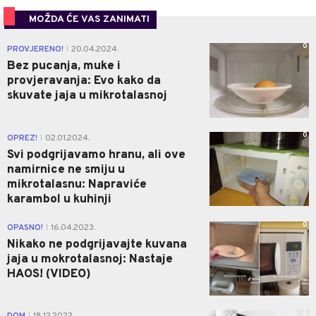
MOŽDA ĆE VAS ZANIMATI
0
PROVJERENO!
20.04.2024.
|
Bez pucanja, muke i
provjeravanja: Evo kako da
skuvate jaja u mikrotalasnoj
0
OPREZ!
02.01.2024.
|
Svi podgrijavamo hranu, ali ove
namirnice ne smiju u
mikrotalasnu: Napraviće
karambol u kuhinji
0
OPASNO!
16.04.2023.
|
Nikako ne podgrijavajte kuvana
jaja u mokrotalasnoj: Nastaje
HAOS! (VIDEO)
0
|