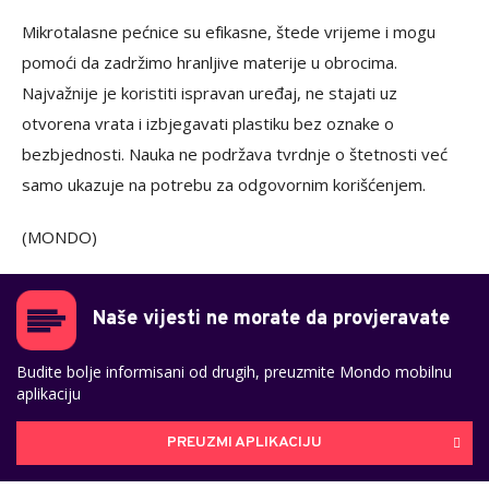
Mikrotalasne pećnice su efikasne, štede vrijeme i mogu
pomoći da zadržimo hranljive materije u obrocima.
Najvažnije je koristiti ispravan uređaj, ne stajati uz
otvorena vrata i izbjegavati plastiku bez oznake o
bezbjednosti. Nauka ne podržava tvrdnje o štetnosti već
samo ukazuje na potrebu za odgovornim korišćenjem.
(MONDO)
Naše vijesti ne morate da provjeravate
Budite bolje informisani od drugih, preuzmite Mondo mobilnu
aplikaciju
PREUZMI APLIKACIJU